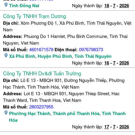
Tỉnh Đồng Nai
Ngày thành lập:
18
-
7
-
2026
Công Ty TNHH Trạm Dương
Địa chỉ:
Xóm Phương Độ 1, Xã Phú Bình, Tỉnh Thái Nguyên, Việt
Nam
Address:
Phuong Do 1 Hamlet, Phu Binh Commune, Tinh Thai
Nguyen, Viet Nam
Mã số thuế:
4601671578
Điện thoại:
0976798373
Xã Phú Bình
,
Huyện Phú Bình
,
Tỉnh Thái Nguyên
Ngày thành lập:
16
-
7
-
2026
Công Ty TNHH Dv&dl Tuấn Trường
Địa chỉ:
Lô E 13 - MBQH 931, Đường Nguyễn Thiếp, Phường
Hạc Thành, Tỉnh Thanh Hóa, Việt Nam
Address:
Lot E 13 - MBQH 931, Nguyen Thiep Street, Hac
Thanh Ward, Tinh Thanh Hoa, Viet Nam
Mã số thuế:
2803237955
Phường Hạc Thành
,
Thành phố Thanh Hóa
,
Tỉnh Thanh
Hóa
Ngày thành lập:
17
-
7
-
2026