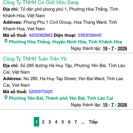
Công Ty TNHH Cơ Giới Hữu Sang
Địa chỉ:
Tổ dân phố phong phú 1, Phường Hòa Thắng, Tỉnh
Khánh Hòa, Việt Nam
Address:
Phong Phu 1 Civil Group, Hoa Thang Ward, Tinh
Khanh Hoa, Viet Nam
Mã số thuế:
4202062863
Điện thoại:
0383038445
Phường Hòa Thắng
,
Huyện Ninh Hòa
,
Tỉnh Khánh Hòa
Ngày thành lập:
16
-
7
-
2026
Công Ty TNHH Tuấn Trần Yb
Địa chỉ:
Số 285 đường Hà Huy Tập, Phường Yên Bái, Tỉnh Lào
Cai, Việt Nam
Address:
No 285, Ha Huy Tap Street, Yen Bai Ward, Tinh Lao
Cai, Viet Nam
Mã số thuế:
5200970420
Phường Yên Bái
,
Thành phố Yên Bái
,
Tỉnh Lào Cai
Ngày thành lập:
15
-
7
-
2026
1
2
3
4
5
6
7
...
Tiếp