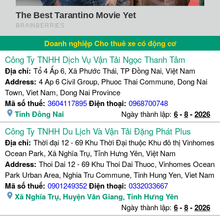
Doanh nghiệp Cho thuê xe có động cơ
Công Ty TNHH Dịch Vụ Vận Tải Ngọc Thanh Tâm
Địa chỉ:
Tổ 4 Ấp 6, Xã Phước Thái, TP Đồng Nai, Việt Nam
Address:
4 Ap 6 Civil Group, Phuoc Thai Commune, Dong Nai
Town, Viet Nam, Dong Nai Province
Mã số thuế:
3604117895
Điện thoại:
0968700748
Tỉnh Đồng Nai
Ngày thành lập:
6
-
8
-
2026
Công Ty TNHH Du Lịch Và Vận Tải Đặng Phát Plus
Địa chỉ:
Thời đại 12 - 69 Khu Thời Đại thuộc Khu đô thị Vinhomes
Ocean Park, Xã Nghĩa Trụ, Tỉnh Hưng Yên, Việt Nam
Address:
Thoi Dai 12 - 69 Khu Thoi Dai Thuoc, Vinhomes Ocean
Park Urban Area, Nghia Tru Commune, Tinh Hung Yen, Viet Nam
Mã số thuế:
0901249352
Điện thoại:
0332033667
Xã Nghĩa Trụ
,
Huyện Văn Giang
,
Tỉnh Hưng Yên
Ngày thành lập:
6
-
8
-
2026