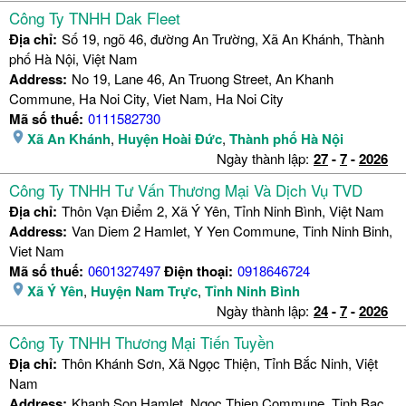
Công Ty TNHH Dak Fleet
Địa chỉ:
Số 19, ngõ 46, đường An Trường, Xã An Khánh, Thành
phố Hà Nội, Việt Nam
Address:
No 19, Lane 46, An Truong Street, An Khanh
Commune, Ha Noi City, Viet Nam, Ha Noi City
Mã số thuế:
0111582730
Xã An Khánh
,
Huyện Hoài Đức
,
Thành phố Hà Nội
Ngày thành lập:
27
-
7
-
2026
Công Ty TNHH Tư Vấn Thương Mại Và Dịch Vụ TVD
Địa chỉ:
Thôn Vạn Điểm 2, Xã Ý Yên, Tỉnh Ninh Bình, Việt Nam
Address:
Van Diem 2 Hamlet, Y Yen Commune, Tinh Ninh Binh,
Viet Nam
Mã số thuế:
0601327497
Điện thoại:
0918646724
Xã Ý Yên
,
Huyện Nam Trực
,
Tỉnh Ninh Bình
Ngày thành lập:
24
-
7
-
2026
Công Ty TNHH Thương Mại Tiến Tuyền
Địa chỉ:
Thôn Khánh Sơn, Xã Ngọc Thiện, Tỉnh Bắc Ninh, Việt
Nam
Address:
Khanh Son Hamlet, Ngoc Thien Commune, Tinh Bac