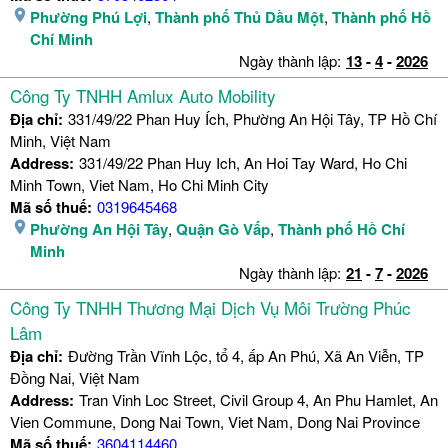
Phường Phú Lợi
,
Thành phố Thủ Dầu Một
,
Thành phố Hồ
Chí Minh
Ngày thành lập:
13
-
4
-
2026
Công Ty TNHH Amlux Auto Mobility
Địa chỉ:
331/49/22 Phan Huy Ích, Phường An Hội Tây, TP Hồ Chí
Minh, Việt Nam
Address:
331/49/22 Phan Huy Ich, An Hoi Tay Ward, Ho Chi
Minh Town, Viet Nam, Ho Chi Minh City
Mã số thuế:
0319645468
Phường An Hội Tây
,
Quận Gò Vấp
,
Thành phố Hồ Chí
Minh
Ngày thành lập:
21
-
7
-
2026
Công Ty TNHH Thương Mại Dịch Vụ Môi Trường Phúc
Lâm
Địa chỉ:
Đường Trần Vĩnh Lộc, tổ 4, ấp An Phú, Xã An Viễn, TP
Đồng Nai, Việt Nam
Address:
Tran Vinh Loc Street, Civil Group 4, An Phu Hamlet, An
Vien Commune, Dong Nai Town, Viet Nam, Dong Nai Province
Mã số thuế:
3604114460