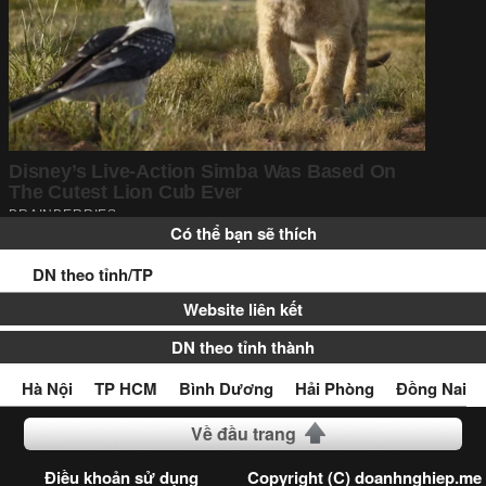
Có thể bạn sẽ thích
DN theo tỉnh/TP
Website liên kết
DN theo tỉnh thành
Hà Nội
TP HCM
Bình Dương
Hải Phòng
Đồng Nai
Về đầu trang
Điều khoản sử dụng
Copyright (C) doanhnghiep.me