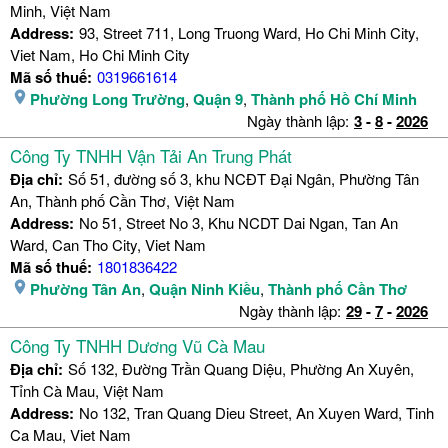
Minh, Việt Nam
Address:
93, Street 711, Long Truong Ward, Ho Chi Minh City,
Viet Nam, Ho Chi Minh City
Mã số thuế:
0319661614
Phường Long Trường
,
Quận 9
,
Thành phố Hồ Chí Minh
Ngày thành lập:
3
-
8
-
2026
Công Ty TNHH Vận Tải An Trung Phát
Địa chỉ:
Số 51, đường số 3, khu NCĐT Đại Ngân, Phường Tân
An, Thành phố Cần Thơ, Việt Nam
Address:
No 51, Street No 3, Khu NCDT Dai Ngan, Tan An
Ward, Can Tho City, Viet Nam
Mã số thuế:
1801836422
Phường Tân An
,
Quận Ninh Kiều
,
Thành phố Cần Thơ
Ngày thành lập:
29
-
7
-
2026
Công Ty TNHH Dương Vũ Cà Mau
Địa chỉ:
Số 132, Đường Trần Quang Diệu, Phường An Xuyên,
Tỉnh Cà Mau, Việt Nam
Address:
No 132, Tran Quang Dieu Street, An Xuyen Ward, Tinh
Ca Mau, Viet Nam