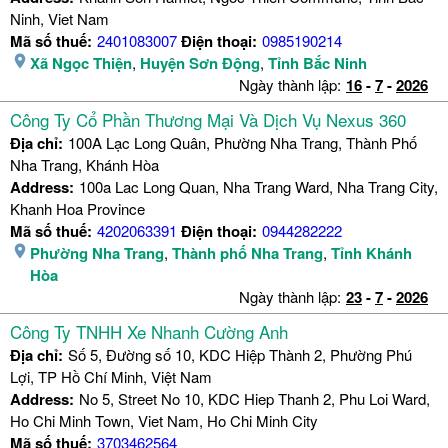
Ninh, Viet Nam
Mã số thuế:
2401083007
Điện thoại:
0985190214
Xã Ngọc Thiện
,
Huyện Sơn Động
,
Tỉnh Bắc Ninh
Ngày thành lập:
16
-
7
-
2026
Công Ty Cổ Phần Thương Mại Và Dịch Vụ Nexus 360
Địa chỉ:
100A Lạc Long Quân, Phường Nha Trang, Thành Phố
Nha Trang, Khánh Hòa
Address:
100a Lac Long Quan, Nha Trang Ward, Nha Trang City,
Khanh Hoa Province
Mã số thuế:
4202063391
Điện thoại:
0944282222
Phường Nha Trang
,
Thành phố Nha Trang
,
Tỉnh Khánh
Hòa
Ngày thành lập:
23
-
7
-
2026
Công Ty TNHH Xe Nhanh Cường Anh
Địa chỉ:
Số 5, Đường số 10, KDC Hiệp Thành 2, Phường Phú
Lợi, TP Hồ Chí Minh, Việt Nam
Address:
No 5, Street No 10, KDC Hiep Thanh 2, Phu Loi Ward,
Ho Chi Minh Town, Viet Nam, Ho Chi Minh City
Mã số thuế:
3703462564