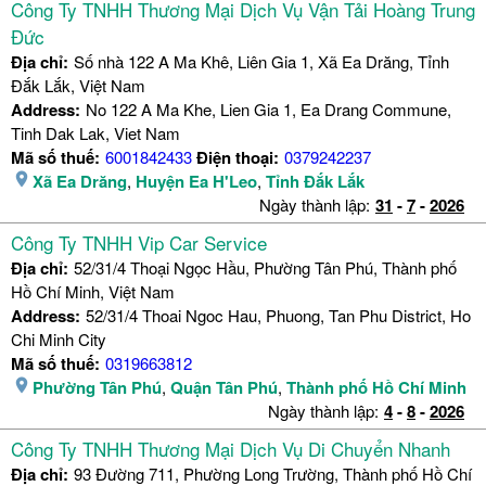
Công Ty TNHH Thương Mại Dịch Vụ Vận Tải Hoàng Trung
Đức
Địa chỉ:
Số nhà 122 A Ma Khê, Liên Gia 1, Xã Ea Drăng, Tỉnh
Đắk Lắk, Việt Nam
Address:
No 122 A Ma Khe, Lien Gia 1, Ea Drang Commune,
Tinh Dak Lak, Viet Nam
Mã số thuế:
6001842433
Điện thoại:
0379242237
Xã Ea Drăng
,
Huyện Ea H'Leo
,
Tỉnh Đắk Lắk
Ngày thành lập:
31
-
7
-
2026
Công Ty TNHH Vip Car Service
Địa chỉ:
52/31/4 Thoại Ngọc Hầu, Phường Tân Phú, Thành phố
Hồ Chí Minh, Việt Nam
Address:
52/31/4 Thoai Ngoc Hau, Phuong, Tan Phu District, Ho
Chi Minh City
Mã số thuế:
0319663812
Phường Tân Phú
,
Quận Tân Phú
,
Thành phố Hồ Chí Minh
Ngày thành lập:
4
-
8
-
2026
Công Ty TNHH Thương Mại Dịch Vụ Di Chuyển Nhanh
Địa chỉ:
93 Đường 711, Phường Long Trường, Thành phố Hồ Chí