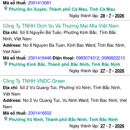
Mã số thuế:
2001413081
Phường An Xuyên
,
Thành phố Cà Mau
,
Tỉnh Cà Mau
Ngày thành lập:
28
-
7
-
2026
Công Ty TNHH Dịch Vụ Và Thương Mại Mia Việt Nam
Địa chỉ:
Số 8 Nguyễn Bá Tuấn, Phường Kinh Bắc, Tỉnh Bắc
Ninh, Việt Nam
Address:
No 8 Nguyen Ba Tuan, Kinh Bac Ward, Tinh Bac Ninh,
Viet Nam
Mã số thuế:
2301416446
Điện thoại:
0983074312
;
0086822213
Phường Kinh Bắc
,
Thành phố Bắc Ninh
,
Tỉnh Bắc Ninh
Ngày thành lập:
27
-
7
-
2026
Công Ty TNHH VNDC Green
Địa chỉ:
Số 2 Vũ Quang Túc, Phường Vũ Ninh, Tỉnh Bắc Ninh,
Việt Nam
Address:
No 2 Vu Quang Tuc, Vu Ninh Ward, Tinh Bac Ninh, Viet
Nam
Mã số thuế:
2301416502
Phường Vũ Ninh
,
Thành phố Bắc Ninh
,
Tỉnh Bắc Ninh
Ngày thành lập:
27
-
7
-
2026