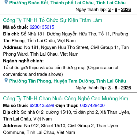
Phường Đoàn Kết
,
Thành phố Lai Châu
,
Tỉnh Lai Châu
Ngày thành lập:
3
-
8
-
2026
Công Ty TNHH Tổ Chức Sự Kiện Trâm Lâm
Mã số thuế:
6200135615
Địa chỉ:
Số Nhà 181, Đường Nguyễn Hữu Thọ, Tổ 11, Phường
Tân Phong, Tỉnh Lai Châu, Việt Nam
Address:
No 181, Nguyen Huu Tho Street, Civil Group 11, Tan
Phong Ward, Tinh Lai Chau, Viet Nam
Ngành nghề chính:
Tổ chức giới thiệu và xúc tiến thương mại (Organization of
conventions and trade shows)
Phường Tân Phong
,
Huyện Tam Đường
,
Tỉnh Lai Châu
Ngày thành lập:
3
-
8
-
2026
Công Ty TNHH Chăn Nuôi Công Nghệ Cao Mường Kim
Mã số thuế:
6200135598
Điện thoại:
0337428400
Địa chỉ:
Số nhà 012, đường 15/10, tổ dân phố 2, Xã Than Uyên,
Tỉnh Lai Châu, Việt Nam
Address:
No 012, Street 15/10, Civil Group 2, Than Uyen
Commune, Tinh Lai Chau, Viet Nam