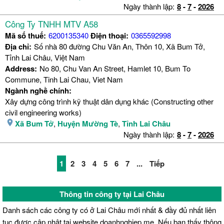
Ngày thành lập:
8
-
7
-
2026
Công Ty TNHH MTV A58
Mã số thuế:
6200135340
Điện thoại:
0365592998
Địa chỉ:
Số nhà 80 đường Chu Văn An, Thôn 10, Xã Bum Tở,
Tỉnh Lai Châu, Việt Nam
Address:
No 80, Chu Van An Street, Hamlet 10, Bum To
Commune, Tinh Lai Chau, Viet Nam
Ngành nghề chính:
Xây dựng công trình kỹ thuật dân dụng khác (Constructing other
civil engineering works)
Xã Bum Tở
,
Huyện Mường Tè
,
Tỉnh Lai Châu
Ngày thành lập:
8
-
7
-
2026
1
2
3
4
5
6
7
...
Tiếp
Thông tin công ty tại Lai Châu
Danh sách các công ty có ở Lai Châu mới nhất & đầy đủ nhất liên
tục được cập nhật tại website doanhnghiep.me. Nếu bạn thấy thông