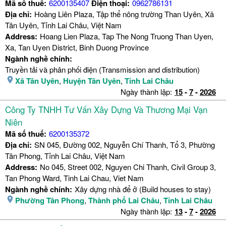
Mã số thuế:
6200135407
Điện thoại:
0962786131
Địa chỉ:
Hoàng Liên Plaza, Tập thể nông trường Than Uyên, Xã
Tân Uyên, Tỉnh Lai Châu, Việt Nam
Address:
Hoang Lien Plaza, Tap The Nong Truong Than Uyen,
Xa, Tan Uyen District, Binh Duong Province
Ngành nghề chính:
Truyền tải và phân phối điện (Transmission and distribution)
Xã Tân Uyên
,
Huyện Tân Uyên
,
Tỉnh Lai Châu
Ngày thành lập:
15
-
7
-
2026
Công Ty TNHH Tư Vấn Xây Dựng Và Thương Mại Vạn
Niên
Mã số thuế:
6200135372
Địa chỉ:
SN 045, Đường 002, Nguyễn Chí Thanh, Tổ 3, Phường
Tân Phong, Tỉnh Lai Châu, Việt Nam
Address:
No 045, Street 002, Nguyen Chi Thanh, Civil Group 3,
Tan Phong Ward, Tinh Lai Chau, Viet Nam
Ngành nghề chính:
Xây dựng nhà để ở (Build houses to stay)
Phường Tân Phong
,
Thành phố Lai Châu
,
Tỉnh Lai Châu
Ngày thành lập:
13
-
7
-
2026