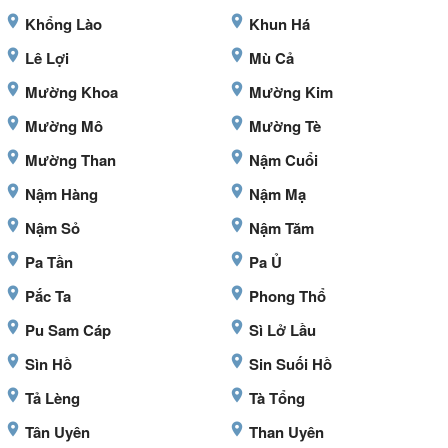
Khổng Lào
Khun Há
Lê Lợi
Mù Cả
Mường Khoa
Mường Kim
Mường Mô
Mường Tè
Mường Than
Nậm Cuổi
Nậm Hàng
Nậm Mạ
Nậm Sỏ
Nậm Tăm
Pa Tần
Pa Ủ
Pắc Ta
Phong Thổ
Pu Sam Cáp
Sì Lở Lầu
Sìn Hồ
Sin Suối Hồ
Tả Lèng
Tà Tổng
Tân Uyên
Than Uyên