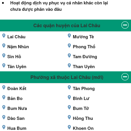
Hoạt động dịch vụ phục vụ cá nhân khác còn lại
chưa được phân vào đâu
Các quận huyện của Lai Châu
Lai Châu
Mường Tè
Nậm Nhùn
Phong Thổ
Sìn Hồ
Tam Đường
Tân Uyên
Than Uyên
Phường xã thuộc Lai Châu (mới)
Đoàn Kết
Tân Phong
Bản Bo
Bình Lư
Bum Nưa
Bum Tở
Dào San
Hồng Thu
Hua Bum
Khoen On