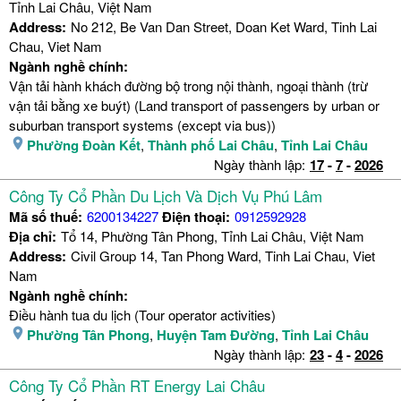
Tỉnh Lai Châu, Việt Nam
Address:
No 212, Be Van Dan Street, Doan Ket Ward, Tinh Lai
Chau, Viet Nam
Ngành nghề chính:
Vận tải hành khách đường bộ trong nội thành, ngoại thành (trừ
vận tải bằng xe buýt) (Land transport of passengers by urban or
suburban transport systems (except via bus))
Phường Đoàn Kết
,
Thành phố Lai Châu
,
Tỉnh Lai Châu
Ngày thành lập:
17
-
7
-
2026
Công Ty Cổ Phần Du Lịch Và Dịch Vụ Phú Lâm
Mã số thuế:
6200134227
Điện thoại:
0912592928
Địa chỉ:
Tổ 14, Phường Tân Phong, Tỉnh Lai Châu, Việt Nam
Address:
Civil Group 14, Tan Phong Ward, Tinh Lai Chau, Viet
Nam
Ngành nghề chính:
Điều hành tua du lịch (Tour operator activities)
Phường Tân Phong
,
Huyện Tam Đường
,
Tỉnh Lai Châu
Ngày thành lập:
23
-
4
-
2026
Công Ty Cổ Phần RT Energy Lai Châu