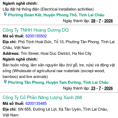
Ngành nghề chính:
Lắp đặt hệ thống điện (Electrical installation activities)
Phường Đoàn Kết
,
Huyện Phong Thổ
,
Tỉnh Lai Châu
Ngày thành lập:
28
-
7
-
2026
Công Ty TNHH Hoàng Dương DQ
Mã số thuế:
6200135502
Địa chỉ:
Phố Trịnh Hoài Đức, Tổ 10, Phường Tân Phong, Tỉnh Lai
Châu, Việt Nam
Address:
Trin Street, Hoai Duc District, Ha Noi City
Ngành nghề chính:
Bán buôn nông, lâm sản nguyên liệu (trừ gỗ, tre, nứa) và động vật
sống (Wholesale of agricultural raw materials (except wood,
bamboo) and live animals)
Phường Tân Phong
,
Huyện Tam Đường
,
Tỉnh Lai Châu
Ngày thành lập:
23
-
7
-
2026
Công Ty Cổ Phần Năng Lượng Xanh 268
Mã số thuế:
6200135485
Địa chỉ:
SN 655, Đường Lê Lợi, Xã Tân Uyên, Tỉnh Lai Châu,
Việt Nam