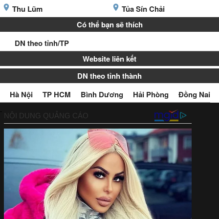
Thu Lũm
Tủa Sín Chải
Có thể bạn sẽ thích
DN theo tỉnh/TP
Website liên kết
DN theo tỉnh thành
Hà Nội
TP HCM
Bình Dương
Hải Phòng
Đồng Nai