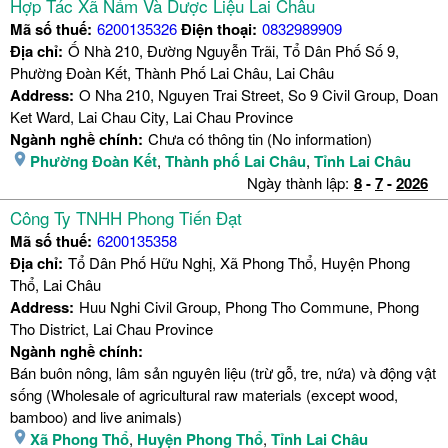
Hợp Tác Xã Nấm Và Dược Liệu Lai Châu
Mã số thuế:
6200135326
Điện thoại:
0832989909
Địa chỉ:
Ố Nhà 210, Đường Nguyễn Trãi, Tổ Dân Phố Số 9,
Phường Đoàn Kết, Thành Phố Lai Châu, Lai Châu
Address:
O Nha 210, Nguyen Trai Street, So 9 Civil Group, Doan
Ket Ward, Lai Chau City, Lai Chau Province
Ngành nghề chính:
Chưa có thông tin (No information)
Phường Đoàn Kết
,
Thành phố Lai Châu
,
Tỉnh Lai Châu
Ngày thành lập:
8
-
7
-
2026
Công Ty TNHH Phong Tiến Đạt
Mã số thuế:
6200135358
Địa chỉ:
Tổ Dân Phố Hữu Nghị, Xã Phong Thổ, Huyện Phong
Thổ, Lai Châu
Address:
Huu Nghi Civil Group, Phong Tho Commune, Phong
Tho District, Lai Chau Province
Ngành nghề chính:
Bán buôn nông, lâm sản nguyên liệu (trừ gỗ, tre, nứa) và động vật
sống (Wholesale of agricultural raw materials (except wood,
bamboo) and live animals)
Xã Phong Thổ
,
Huyện Phong Thổ
,
Tỉnh Lai Châu