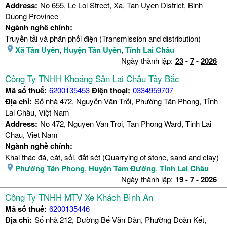
Address:
No 655, Le Loi Street, Xa, Tan Uyen District, Binh
Duong Province
Ngành nghề chính:
Truyền tải và phân phối điện (Transmission and distribution)
Xã Tân Uyên
,
Huyện Tân Uyên
,
Tỉnh Lai Châu
Ngày thành lập:
23
-
7
-
2026
Công Ty TNHH Khoáng Sản Lai Châu Tây Bắc
Mã số thuế:
6200135453
Điện thoại:
0334959707
Địa chỉ:
Số nhà 472, Nguyễn Văn Trỗi, Phường Tân Phong, Tỉnh
Lai Châu, Việt Nam
Address:
No 472, Nguyen Van Troi, Tan Phong Ward, Tinh Lai
Chau, Viet Nam
Ngành nghề chính:
Khai thác đá, cát, sỏi, đất sét (Quarrying of stone, sand and clay)
Phường Tân Phong
,
Huyện Tam Đường
,
Tỉnh Lai Châu
Ngày thành lập:
19
-
7
-
2026
Công Ty TNHH MTV Xe Khách Bình An
Mã số thuế:
6200135446
Địa chỉ:
Số nhà 212, Đường Bế Văn Đàn, Phường Đoàn Kết,