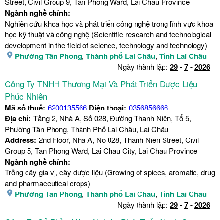
Street, Civil Group 9, Tan Phong Ward, Lai Chau Province
Ngành nghề chính:
Nghiên cứu khoa học và phát triển công nghệ trong lĩnh vực khoa
học kỹ thuật và công nghệ (Scientific research and technological
development in the field of science, technology and technology)
Phường Tân Phong
,
Thành phố Lai Châu
,
Tỉnh Lai Châu
Ngày thành lập:
29
-
7
-
2026
Công Ty TNHH Thương Mại Và Phát Triển Dược Liệu
Phúc Nhiên
Mã số thuế:
6200135566
Điện thoại:
0356856666
Địa chỉ:
Tầng 2, Nhà A, Số 028, Đường Thanh Niên, Tổ 5,
Phường Tân Phong, Thành Phố Lai Châu, Lai Châu
Address:
2nd Floor, Nha A, No 028, Thanh Nien Street, Civil
Group 5, Tan Phong Ward, Lai Chau City, Lai Chau Province
Ngành nghề chính:
Trồng cây gia vị, cây dược liệu (Growing of spices, aromatic, drug
and pharmaceutical crops)
Phường Tân Phong
,
Thành phố Lai Châu
,
Tỉnh Lai Châu
Ngày thành lập:
29
-
7
-
2026