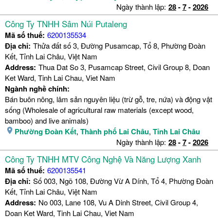
Ngày thành lập:
28
-
7
-
2026
Công Ty TNHH Sâm Núi Putaleng
Mã số thuế:
6200135534
Địa chỉ:
Thửa đất số 3, Đường Pusamcap, Tổ 8, Phường Đoàn
Kết, Tỉnh Lai Châu, Việt Nam
Address:
Thua Dat So 3, Pusamcap Street, Civil Group 8, Doan
Ket Ward, Tinh Lai Chau, Viet Nam
Ngành nghề chính:
Bán buôn nông, lâm sản nguyên liệu (trừ gỗ, tre, nứa) và động vật
sống (Wholesale of agricultural raw materials (except wood,
bamboo) and live animals)
Phường Đoàn Kết
,
Thành phố Lai Châu
,
Tỉnh Lai Châu
Ngày thành lập:
28
-
7
-
2026
Công Ty TNHH MTV Công Nghệ Và Năng Lượng Xanh
Mã số thuế:
6200135541
Địa chỉ:
Số 003, Ngõ 108, Đường Vừ A Dính, Tổ 4, Phường Đoàn
Kết, Tỉnh Lai Châu, Việt Nam
Address:
No 003, Lane 108, Vu A Dinh Street, Civil Group 4,
Doan Ket Ward, Tinh Lai Chau, Viet Nam