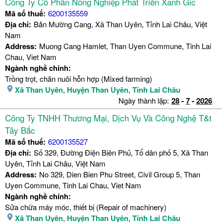
Công Ty Cổ Phần Nông Nghiệp Phát Triển Xanh Gic
Mã số thuế:
6200135559
Địa chỉ:
Bản Mường Cang, Xã Than Uyên, Tỉnh Lai Châu, Việt
Nam
Address:
Muong Cang Hamlet, Than Uyen Commune, Tinh Lai
Chau, Viet Nam
Ngành nghề chính:
Trồng trọt, chăn nuôi hỗn hợp (Mixed farming)
Xã Than Uyên
,
Huyện Than Uyên
,
Tỉnh Lai Châu
Ngày thành lập:
28
-
7
-
2026
Công Ty TNHH Thương Mại, Dịch Vụ Và Công Nghệ T&t
Tây Bắc
Mã số thuế:
6200135527
Địa chỉ:
Số 329, Đường Điện Biên Phủ, Tổ dân phố 5, Xã Than
Uyên, Tỉnh Lai Châu, Việt Nam
Address:
No 329, Dien Bien Phu Street, Civil Group 5, Than
Uyen Commune, Tinh Lai Chau, Viet Nam
Ngành nghề chính:
Sửa chữa máy móc, thiết bị (Repair of machinery)
Xã Than Uyên
,
Huyện Than Uyên
,
Tỉnh Lai Châu