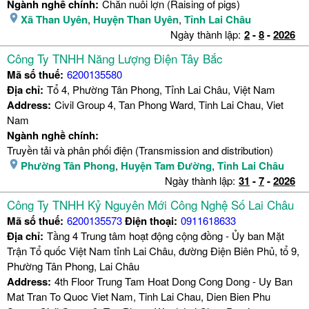
Ngành nghề chính:
Chăn nuôi lợn (Raising of pigs)
Xã Than Uyên
,
Huyện Than Uyên
,
Tỉnh Lai Châu
Ngày thành lập:
2
-
8
-
2026
Công Ty TNHH Năng Lượng Điện Tây Bắc
Mã số thuế:
6200135580
Địa chỉ:
Tổ 4, Phường Tân Phong, Tỉnh Lai Châu, Việt Nam
Address:
Civil Group 4, Tan Phong Ward, Tinh Lai Chau, Viet
Nam
Ngành nghề chính:
Truyền tải và phân phối điện (Transmission and distribution)
Phường Tân Phong
,
Huyện Tam Đường
,
Tỉnh Lai Châu
Ngày thành lập:
31
-
7
-
2026
Công Ty TNHH Kỷ Nguyên Mới Công Nghệ Số Lai Châu
Mã số thuế:
6200135573
Điện thoại:
0911618633
Địa chỉ:
Tầng 4 Trung tâm hoạt động cộng đồng - Ủy ban Mặt
Trận Tổ quốc Việt Nam tỉnh Lai Châu, đường Điện Biên Phủ, tổ 9,
Phường Tân Phong, Lai Châu
Address:
4th Floor Trung Tam Hoat Dong Cong Dong - Uy Ban
Mat Tran To Quoc Viet Nam, Tinh Lai Chau, Dien Bien Phu