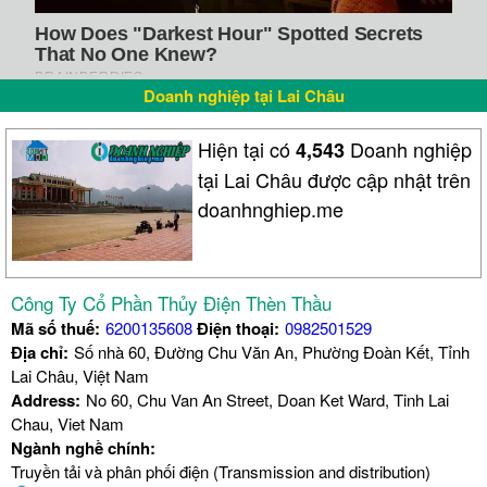
Doanh nghiệp tại Lai Châu
Hiện tại có
Doanh nghiệp
4,543
tại Lai Châu được cập nhật trên
doanhnghiep.me
Công Ty Cổ Phần Thủy Điện Thèn Thầu
Mã số thuế:
6200135608
Điện thoại:
0982501529
Địa chỉ:
Số nhà 60, Đường Chu Văn An, Phường Đoàn Kết, Tỉnh
Lai Châu, Việt Nam
Address:
No 60, Chu Van An Street, Doan Ket Ward, Tinh Lai
Chau, Viet Nam
Ngành nghề chính:
Truyền tải và phân phối điện (Transmission and distribution)