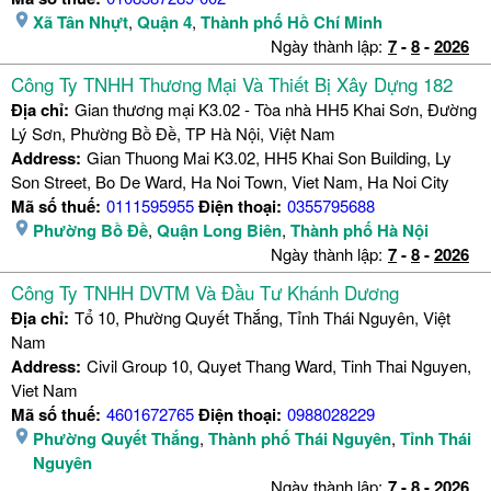
Xã Tân Nhựt
,
Quận 4
,
Thành phố Hồ Chí Minh
Ngày thành lập:
7
-
8
-
2026
Công Ty TNHH Thương Mại Và Thiết Bị Xây Dựng 182
Địa chỉ:
Gian thương mại K3.02 - Tòa nhà HH5 Khai Sơn, Đường
Lý Sơn, Phường Bồ Đề, TP Hà Nội, Việt Nam
Address:
Gian Thuong Mai K3.02, HH5 Khai Son Building, Ly
Son Street, Bo De Ward, Ha Noi Town, Viet Nam, Ha Noi City
Mã số thuế:
0111595955
Điện thoại:
0355795688
Phường Bồ Đề
,
Quận Long Biên
,
Thành phố Hà Nội
Ngày thành lập:
7
-
8
-
2026
Công Ty TNHH DVTM Và Đầu Tư Khánh Dương
Địa chỉ:
Tổ 10, Phường Quyết Thắng, Tỉnh Thái Nguyên, Việt
Nam
Address:
Civil Group 10, Quyet Thang Ward, Tinh Thai Nguyen,
Viet Nam
Mã số thuế:
4601672765
Điện thoại:
0988028229
Phường Quyết Thắng
,
Thành phố Thái Nguyên
,
Tỉnh Thái
Nguyên
Ngày thành lập:
7
-
8
-
2026