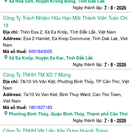
Xã Hòa Sơn
,
Huyện Krông Bông
,
Tỉnh Đắk Lắk
Ngày thành lập:
7
-
8
-
2026
Công Ty Trách Nhiệm Hữu Hạn Một Thành Viên Tuấn Chi
18
Địa chỉ:
Thôn Esa 2, Xã Ea Knốp, Tỉnh Đắk Lắk, Việt Nam
Address:
Esa 2 Hamlet, Ea Knop Commune, Tinh Dak Lak, Viet
Nam
Mã số thuế:
6001843035
Xã Ea Knốp
,
Huyện Ea Kar
,
Tỉnh Đắk Lắk
Ngày thành lập:
7
-
8
-
2026
Công Ty TNHH TM XD 7 Mừng
Địa chỉ:
7A/10 Võ Văn Kiệt, Phường Bình Thủy, TP Cần Thơ, Việt
Nam
Address:
7a/10 Vo Van Kiet, Binh Thuy Ward, Can Tho Town,
Viet Nam
Mã số thuế:
1801837183
Phường Bình Thủy
,
Quận Bình Thủy
,
Thành phố Cần Thơ
Ngày thành lập:
7
-
8
-
2026
Công Ty TNHH Vật Liệu Xây Dựng Huỳnh Trang