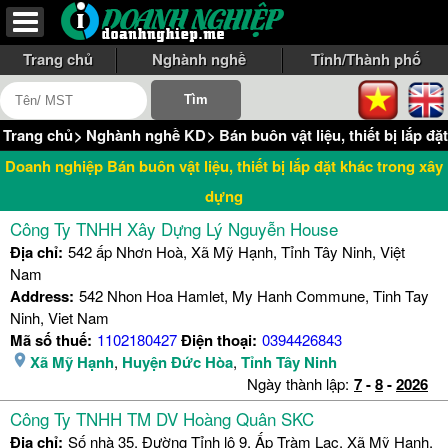
Trang chủ
Nghành nghề
Tỉnh/Thành phố
Trang chủ
>
Nghành nghề KD
>
Bán buôn vật liệu, thiết bị lắp đ
Doanh nghiệp Bán buôn vật liệu, thiết bị lắp đặt khác trong xây
dựng
Công Ty TNHH Xây Dựng Lý Nguyễn House
Địa chỉ:
542 ấp Nhơn Hoà, Xã Mỹ Hạnh, Tỉnh Tây Ninh, Việt
Nam
Address:
542 Nhon Hoa Hamlet, My Hanh Commune, Tinh Tay
Ninh, Viet Nam
Mã số thuế:
1102180427
Điện thoại:
0394426843
Xã Mỹ Hạnh
,
Huyện Đức Hòa
,
Tỉnh Tây Ninh
Ngày thành lập:
7
-
8
-
2026
Công Ty TNHH TM DV Hoàng Quân SKC
Địa chỉ:
Số nhà 35, Đường Tỉnh lộ 9, Ấp Tràm Lạc, Xã Mỹ Hạnh,