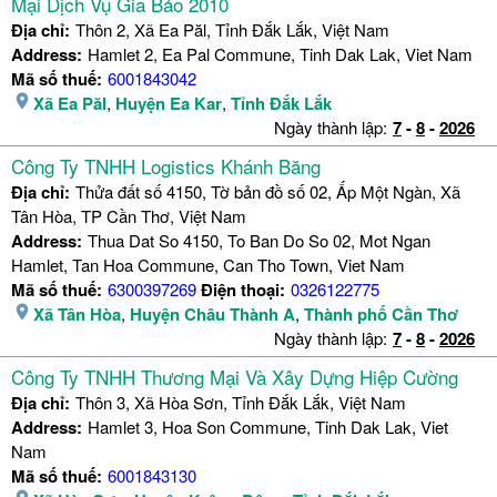
Mại Dịch Vụ Gia Bảo 2010
Địa chỉ:
Thôn 2, Xã Ea Păl, Tỉnh Đắk Lắk, Việt Nam
Address:
Hamlet 2, Ea Pal Commune, Tinh Dak Lak, Viet Nam
Mã số thuế:
6001843042
Xã Ea Păl
,
Huyện Ea Kar
,
Tỉnh Đắk Lắk
Ngày thành lập:
7
-
8
-
2026
Công Ty TNHH Logistics Khánh Băng
Địa chỉ:
Thửa đất số 4150, Tờ bản đồ số 02, Ấp Một Ngàn, Xã
Tân Hòa, TP Cần Thơ, Việt Nam
Address:
Thua Dat So 4150, To Ban Do So 02, Mot Ngan
Hamlet, Tan Hoa Commune, Can Tho Town, Viet Nam
Mã số thuế:
6300397269
Điện thoại:
0326122775
Xã Tân Hòa
,
Huyện Châu Thành A
,
Thành phố Cần Thơ
Ngày thành lập:
7
-
8
-
2026
Công Ty TNHH Thương Mại Và Xây Dựng Hiệp Cường
Địa chỉ:
Thôn 3, Xã Hòa Sơn, Tỉnh Đắk Lắk, Việt Nam
Address:
Hamlet 3, Hoa Son Commune, Tinh Dak Lak, Viet
Nam
Mã số thuế:
6001843130