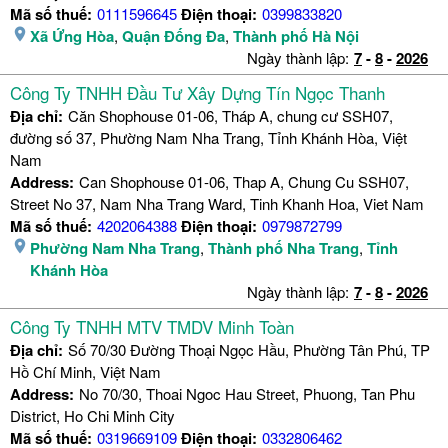
Mã số thuế:
0111596645
Điện thoại:
0399833820
Xã Ứng Hòa
,
Quận Đống Đa
,
Thành phố Hà Nội
Ngày thành lập:
7
-
8
-
2026
Công Ty TNHH Đầu Tư Xây Dựng Tín Ngọc Thanh
Địa chỉ:
Căn Shophouse 01-06, Tháp A, chung cư SSH07,
đường số 37, Phường Nam Nha Trang, Tỉnh Khánh Hòa, Việt
Nam
Address:
Can Shophouse 01-06, Thap A, Chung Cu SSH07,
Street No 37, Nam Nha Trang Ward, Tinh Khanh Hoa, Viet Nam
Mã số thuế:
4202064388
Điện thoại:
0979872799
Phường Nam Nha Trang
,
Thành phố Nha Trang
,
Tỉnh
Khánh Hòa
Ngày thành lập:
7
-
8
-
2026
Công Ty TNHH MTV TMDV Minh Toàn
Địa chỉ:
Số 70/30 Đường Thoại Ngọc Hầu, Phường Tân Phú, TP
Hồ Chí Minh, Việt Nam
Address:
No 70/30, Thoai Ngoc Hau Street, Phuong, Tan Phu
District, Ho Chi Minh City
Mã số thuế:
0319669109
Điện thoại:
0332806462