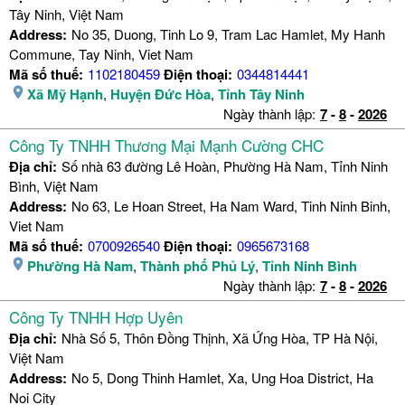
Tây Ninh, Việt Nam
Address:
No 35, Duong, Tinh Lo 9, Tram Lac Hamlet, My Hanh
Commune, Tay Ninh, Viet Nam
Mã số thuế:
1102180459
Điện thoại:
0344814441
Xã Mỹ Hạnh
,
Huyện Đức Hòa
,
Tỉnh Tây Ninh
Ngày thành lập:
7
-
8
-
2026
Công Ty TNHH Thương Mại Mạnh Cường CHC
Địa chỉ:
Số nhà 63 đường Lê Hoàn, Phường Hà Nam, Tỉnh Ninh
Bình, Việt Nam
Address:
No 63, Le Hoan Street, Ha Nam Ward, Tinh Ninh Binh,
Viet Nam
Mã số thuế:
0700926540
Điện thoại:
0965673168
Phường Hà Nam
,
Thành phố Phủ Lý
,
Tỉnh Ninh Bình
Ngày thành lập:
7
-
8
-
2026
Công Ty TNHH Hợp Uyên
Địa chỉ:
Nhà Số 5, Thôn Đồng Thịnh, Xã Ứng Hòa, TP Hà Nội,
Việt Nam
Address:
No 5, Dong Thinh Hamlet, Xa, Ung Hoa District, Ha
Noi City