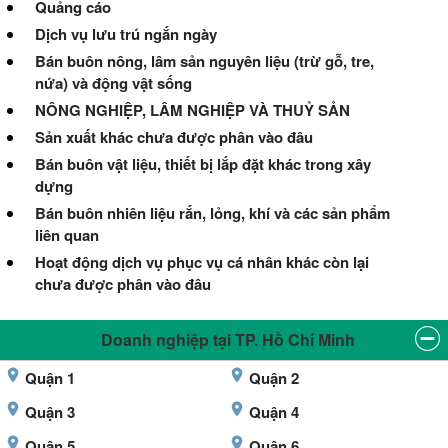
Quảng cáo
Dịch vụ lưu trú ngắn ngày
Bán buôn nông, lâm sản nguyên liệu (trừ gỗ, tre,
nứa) và động vật sống
NÔNG NGHIỆP, LÂM NGHIỆP VÀ THUỶ SẢN
Sản xuất khác chưa được phân vào đâu
Bán buôn vật liệu, thiết bị lắp đặt khác trong xây
dựng
Bán buôn nhiên liệu rắn, lỏng, khí và các sản phẩm
liên quan
Hoạt động dịch vụ phục vụ cá nhân khác còn lại
chưa được phân vào đâu
Doanh nghiệp tại TP. Hồ Chí Minh
Quận 1
Quận 2
Quận 3
Quận 4
Quận 5
Quận 6