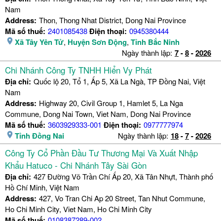
Nam
Address:
Thon, Thong Nhat District, Dong Nai Province
Mã số thuế:
2401085438
Điện thoại:
0945380444
Xã Tây Yên Tử
,
Huyện Sơn Động
,
Tỉnh Bắc Ninh
Ngày thành lập:
7
-
8
-
2026
Chi Nhánh Công Ty TNHH Hiển Vy Phát
Địa chỉ:
Quốc lộ 20, Tổ 1, Ấp 5, Xã La Ngà, TP Đồng Nai, Việt
Nam
Address:
Highway 20, Civil Group 1, Hamlet 5, La Nga
Commune, Dong Nai Town, Viet Nam, Dong Nai Province
Mã số thuế:
3603929333-001
Điện thoại:
0977777974
Tỉnh Đồng Nai
Ngày thành lập:
18
-
7
-
2026
Công Ty Cổ Phần Đầu Tư Thương Mại Và Xuất Nhập
Khẩu Hatuco - Chi Nhánh Tây Sài Gòn
Địa chỉ:
427 Đường Võ Trần Chí Ấp 20, Xã Tân Nhựt, Thành phố
Hồ Chí Minh, Việt Nam
Address:
427, Vo Tran Chi Ap 20 Street, Tan Nhut Commune,
Ho Chi Minh City, Viet Nam, Ho Chi Minh City
Mã số thuế:
0108387289-002