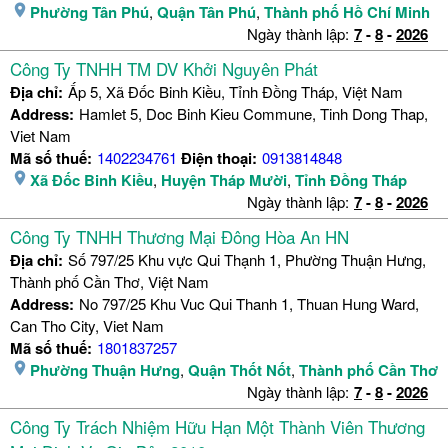
Phường Tân Phú
,
Quận Tân Phú
,
Thành phố Hồ Chí Minh
Ngày thành lập:
7
-
8
-
2026
Công Ty TNHH TM DV Khởi Nguyên Phát
Địa chỉ:
Ấp 5, Xã Đốc Binh Kiều, Tỉnh Đồng Tháp, Việt Nam
Address:
Hamlet 5, Doc Binh Kieu Commune, Tinh Dong Thap,
Viet Nam
Mã số thuế:
1402234761
Điện thoại:
0913814848
Xã Đốc Binh Kiều
,
Huyện Tháp Mười
,
Tỉnh Đồng Tháp
Ngày thành lập:
7
-
8
-
2026
Công Ty TNHH Thương Mại Đông Hòa An HN
Địa chỉ:
Số 797/25 Khu vực Qui Thạnh 1, Phường Thuận Hưng,
Thành phố Cần Thơ, Việt Nam
Address:
No 797/25 Khu Vuc Qui Thanh 1, Thuan Hung Ward,
Can Tho City, Viet Nam
Mã số thuế:
1801837257
Phường Thuận Hưng
,
Quận Thốt Nốt
,
Thành phố Cần Thơ
Ngày thành lập:
7
-
8
-
2026
Công Ty Trách Nhiệm Hữu Hạn Một Thành Viên Thương