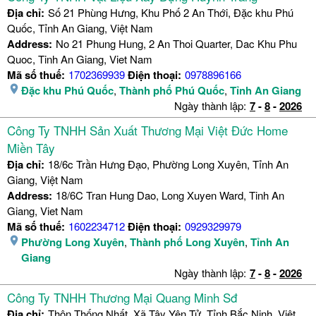
Địa chỉ:
Số 21 Phùng Hưng, Khu Phố 2 An Thới, Đặc khu Phú
Quốc, Tỉnh An Giang, Việt Nam
Address:
No 21 Phung Hung, 2 An Thoi Quarter, Dac Khu Phu
Quoc, Tinh An Giang, Viet Nam
Mã số thuế:
1702369939
Điện thoại:
0978896166
Đặc khu Phú Quốc
,
Thành phố Phú Quốc
,
Tỉnh An Giang
Ngày thành lập:
7
-
8
-
2026
Công Ty TNHH Sản Xuất Thương Mại Việt Đức Home
Miền Tây
Địa chỉ:
18/6c Trần Hưng Đạo, Phường Long Xuyên, Tỉnh An
Giang, Việt Nam
Address:
18/6C Tran Hung Dao, Long Xuyen Ward, Tinh An
Giang, Viet Nam
Mã số thuế:
1602234712
Điện thoại:
0929329979
Phường Long Xuyên
,
Thành phố Long Xuyên
,
Tỉnh An
Giang
Ngày thành lập:
7
-
8
-
2026
Công Ty TNHH Thương Mại Quang Minh Sđ
Địa chỉ:
Thôn Thống Nhất, Xã Tây Yên Tử, Tỉnh Bắc Ninh, Việt