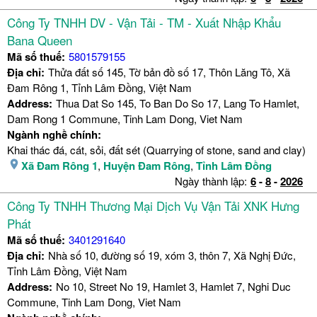
Công Ty TNHH DV - Vận Tải - TM - Xuất Nhập Khẩu
Bana Queen
Mã số thuế:
5801579155
Địa chỉ:
Thửa đất số 145, Tờ bản đồ số 17, Thôn Lăng Tô, Xã
Đam Rông 1, Tỉnh Lâm Đồng, Việt Nam
Address:
Thua Dat So 145, To Ban Do So 17, Lang To Hamlet,
Dam Rong 1 Commune, Tinh Lam Dong, Viet Nam
Ngành nghề chính:
Khai thác đá, cát, sỏi, đất sét (Quarrying of stone, sand and clay)
Xã Đam Rông 1
,
Huyện Đam Rông
,
Tỉnh Lâm Đồng
Ngày thành lập:
6
-
8
-
2026
Công Ty TNHH Thương Mại Dịch Vụ Vận Tải XNK Hưng
Phát
Mã số thuế:
3401291640
Địa chỉ:
Nhà số 10, đường số 19, xóm 3, thôn 7, Xã Nghị Đức,
Tỉnh Lâm Đồng, Việt Nam
Address:
No 10, Street No 19, Hamlet 3, Hamlet 7, Nghi Duc
Commune, Tinh Lam Dong, Viet Nam