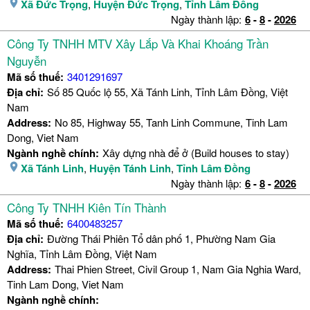
Xã Đức Trọng
,
Huyện Đức Trọng
,
Tỉnh Lâm Đồng
Ngày thành lập:
6
-
8
-
2026
Công Ty TNHH MTV Xây Lắp Và Khai Khoáng Trần
Nguyễn
Mã số thuế:
3401291697
Địa chỉ:
Số 85 Quốc lộ 55, Xã Tánh Linh, Tỉnh Lâm Đồng, Việt
Nam
Address:
No 85, Highway 55, Tanh Linh Commune, Tinh Lam
Dong, Viet Nam
Ngành nghề chính:
Xây dựng nhà để ở (Build houses to stay)
Xã Tánh Linh
,
Huyện Tánh Linh
,
Tỉnh Lâm Đồng
Ngày thành lập:
6
-
8
-
2026
Công Ty TNHH Kiên Tín Thành
Mã số thuế:
6400483257
Địa chỉ:
Đường Thái Phiên Tổ dân phố 1, Phường Nam Gia
Nghĩa, Tỉnh Lâm Đồng, Việt Nam
Address:
Thai Phien Street, Civil Group 1, Nam Gia Nghia Ward,
Tinh Lam Dong, Viet Nam
Ngành nghề chính: