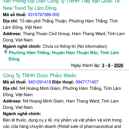
Văn Phòng Đại Diện Công Ty TNHH Tiếp Vận Quốc Tế
New Trend Tại Lâm Đồng
Mã số thuế:
0315797389-002
Địa chỉ:
Tổ dân phố Thắng Thuận, Phường Hàm Thắng, Tỉnh
Lâm Đồng, Việt Nam
Address:
Thang Thuan Civil Group, Ham Thang Ward, Tinh Lam
Dong, Viet Nam
Ngành nghề chính:
Chưa có thông tin (No information)
Phường Hàm Thắng
,
Huyện Hàm Thuận Bắc
,
Tỉnh Lâm
Đồng
Ngày thành lập:
3
-
8
-
2026
Công Ty TNHH Dược Phẩm Medix
Mã số thuế:
3401291418
Điện thoại:
0947171407
Địa chỉ:
N4 Hoàng Minh Giám, Phường Hàm Thắng, Tỉnh Lâm
Đồng, Việt Nam
Address:
N4 Hoang Minh Giam, Ham Thang Ward, Tinh Lam
Dong, Viet Nam
Ngành nghề chính:
Bán lẻ thuốc, dụng cụ y tế, mỹ phẩm và vật phẩm vệ sinh trong
các cửa hàng chuyên doanh (Retail sale of pharmaceutical and