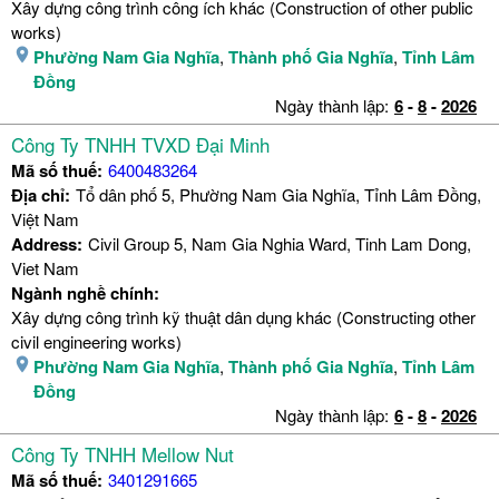
Xây dựng công trình công ích khác (Construction of other public
works)
Phường Nam Gia Nghĩa
,
Thành phố Gia Nghĩa
,
Tỉnh Lâm
Đồng
Ngày thành lập:
6
-
8
-
2026
Công Ty TNHH TVXD Đại Minh
Mã số thuế:
6400483264
Địa chỉ:
Tổ dân phố 5, Phường Nam Gia Nghĩa, Tỉnh Lâm Đồng,
Việt Nam
Address:
Civil Group 5, Nam Gia Nghia Ward, Tinh Lam Dong,
Viet Nam
Ngành nghề chính:
Xây dựng công trình kỹ thuật dân dụng khác (Constructing other
civil engineering works)
Phường Nam Gia Nghĩa
,
Thành phố Gia Nghĩa
,
Tỉnh Lâm
Đồng
Ngày thành lập:
6
-
8
-
2026
Công Ty TNHH Mellow Nut
Mã số thuế:
3401291665