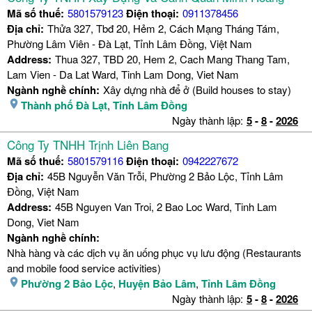
Mã số thuế:
5801579123
Điện thoại:
0911378456
Địa chỉ:
Thửa 327, Tbđ 20, Hẻm 2, Cách Mạng Tháng Tám,
Phường Lâm Viên - Đà Lạt, Tỉnh Lâm Đồng, Việt Nam
Address:
Thua 327, TBD 20, Hem 2, Cach Mang Thang Tam,
Lam Vien - Da Lat Ward, Tinh Lam Dong, Viet Nam
Ngành nghề chính:
Xây dựng nhà để ở (Build houses to stay)
Thành phố Đà Lạt
,
Tỉnh Lâm Đồng
Ngày thành lập:
5
-
8
-
2026
Công Ty TNHH Trịnh Liên Bang
Mã số thuế:
5801579116
Điện thoại:
0942227672
Địa chỉ:
45B Nguyễn Văn Trỗi, Phường 2 Bảo Lộc, Tỉnh Lâm
Đồng, Việt Nam
Address:
45B Nguyen Van Troi, 2 Bao Loc Ward, Tinh Lam
Dong, Viet Nam
Ngành nghề chính:
Nhà hàng và các dịch vụ ăn uống phục vụ lưu động (Restaurants
and mobile food service activities)
Phường 2 Bảo Lộc
,
Huyện Bảo Lâm
,
Tỉnh Lâm Đồng
Ngày thành lập:
5
-
8
-
2026