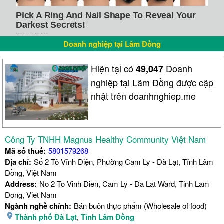
Doanh nghiệp tại Lâm Đồng
Hiện tại có
Doanh
49,047
nghiệp tại Lâm Đồng được cập
nhật trên doanhnghiep.me
Công Ty TNHH Magnus Healthy Community Việt Nam
Mã số thuế:
5801579268
Địa chỉ:
Số 2 Tô Vĩnh Diện, Phường Cam Ly - Đà Lạt, Tỉnh Lâm
Đồng, Việt Nam
Address:
No 2 To Vinh Dien, Cam Ly - Da Lat Ward, Tinh Lam
Dong, Viet Nam
Ngành nghề chính:
Bán buôn thực phẩm (Wholesale of food)
Thành phố Đà Lạt
,
Tỉnh Lâm Đồng