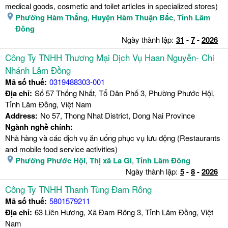
medical goods, cosmetic and toilet articles in specialized stores)
Phường Hàm Thắng
,
Huyện Hàm Thuận Bắc
,
Tỉnh Lâm
Đồng
Ngày thành lập:
31
-
7
-
2026
Công Ty TNHH Thương Mại Dịch Vụ Haan Nguyễn- Chi
Nhánh Lâm Đồng
Mã số thuế:
0319488303-001
Địa chỉ:
Số 57 Thống Nhất, Tổ Dân Phố 3, Phường Phước Hội,
Tỉnh Lâm Đồng, Việt Nam
Address:
No 57, Thong Nhat District, Dong Nai Province
Ngành nghề chính:
Nhà hàng và các dịch vụ ăn uống phục vụ lưu động (Restaurants
and mobile food service activities)
Phường Phước Hội
,
Thị xã La Gi
,
Tỉnh Lâm Đồng
Ngày thành lập:
5
-
8
-
2026
Công Ty TNHH Thanh Tùng Đam Rông
Mã số thuế:
5801579211
Địa chỉ:
63 Liên Hương, Xã Đam Rông 3, Tỉnh Lâm Đồng, Việt
Nam