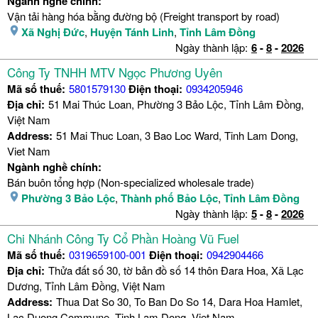
Ngành nghề chính:
Vận tải hàng hóa bằng đường bộ (Freight transport by road)
Xã Nghị Đức
,
Huyện Tánh Linh
,
Tỉnh Lâm Đồng
Ngày thành lập:
6
-
8
-
2026
Công Ty TNHH MTV Ngọc Phương Uyên
Mã số thuế:
5801579130
Điện thoại:
0934205946
Địa chỉ:
51 Mai Thúc Loan, Phường 3 Bảo Lộc, Tỉnh Lâm Đồng,
Việt Nam
Address:
51 Mai Thuc Loan, 3 Bao Loc Ward, Tinh Lam Dong,
Viet Nam
Ngành nghề chính:
Bán buôn tổng hợp (Non-specialized wholesale trade)
Phường 3 Bảo Lộc
,
Thành phố Bảo Lộc
,
Tỉnh Lâm Đồng
Ngày thành lập:
5
-
8
-
2026
Chi Nhánh Công Ty Cổ Phần Hoàng Vũ Fuel
Mã số thuế:
0319659100-001
Điện thoại:
0942904466
Địa chỉ:
Thửa đất số 30, tờ bản đồ số 14 thôn Đara Hoa, Xã Lạc
Dương, Tỉnh Lâm Đồng, Việt Nam
Address:
Thua Dat So 30, To Ban Do So 14, Dara Hoa Hamlet,
Lac Duong Commune, Tinh Lam Dong, Viet Nam