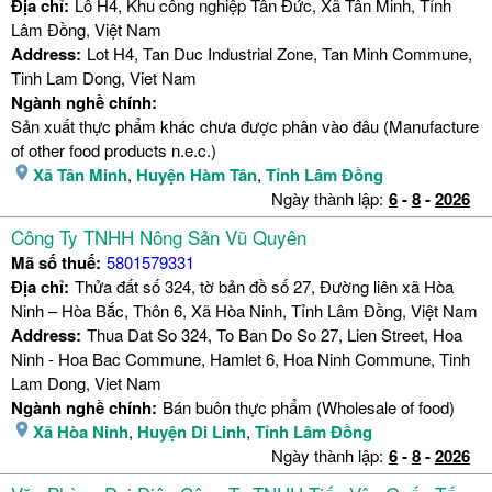
Địa chỉ:
Lô H4, Khu công nghiệp Tân Đức, Xã Tân Minh, Tỉnh
Lâm Đồng, Việt Nam
Address:
Lot H4, Tan Duc Industrial Zone, Tan Minh Commune,
Tinh Lam Dong, Viet Nam
Ngành nghề chính:
Sản xuất thực phẩm khác chưa được phân vào đâu (Manufacture
of other food products n.e.c.)
Xã Tân Minh
,
Huyện Hàm Tân
,
Tỉnh Lâm Đồng
Ngày thành lập:
6
-
8
-
2026
Công Ty TNHH Nông Sản Vũ Quyên
Mã số thuế:
5801579331
Địa chỉ:
Thửa đất số 324, tờ bản đồ số 27, Đường liên xã Hòa
Ninh – Hòa Bắc, Thôn 6, Xã Hòa Ninh, Tỉnh Lâm Đồng, Việt Nam
Address:
Thua Dat So 324, To Ban Do So 27, Lien Street, Hoa
Ninh - Hoa Bac Commune, Hamlet 6, Hoa Ninh Commune, Tinh
Lam Dong, Viet Nam
Ngành nghề chính:
Bán buôn thực phẩm (Wholesale of food)
Xã Hòa Ninh
,
Huyện Di Linh
,
Tỉnh Lâm Đồng
Ngày thành lập:
6
-
8
-
2026