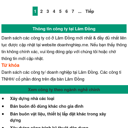
1
2
3
4
5
6
7
...
Tiếp
Thông tin công ty tại Lâm Đồng
Danh sách các công ty có ở Lâm Đồng mới nhất & đầy đủ nhất liên
tục được cập nhật tại website doanhnghiep.me. Nếu bạn thấy thông
tin không chính xác, vui lòng đóng góp với chúng tôi hoặc chờ
thông tin mới cập nhật.
Từ khóa
Danh sách các công ty/ doanh nghiệp tại Lâm Đồng. Các công ti
TNHH/ cổ phần đóng trên địa bàn Lâm Đồng
Xem công ty theo ngành nghề chính
Xây dựng nhà các loại
Bán buôn đồ dùng khác cho gia đình
Bán buôn vật liệu, thiết bị lắp đặt khác trong xây
dựng
Xây dựng công trình kỹ thuật dân dụng