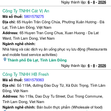
Ngày thành lập:
6
-
8
-
2026
Công Ty TNHH Cát Vị An
Mã số thuế:
5801579275
Địa chỉ:
65 Huyền Trân Công Chúa, Phường Xuân Hương - Đà
Lạt, Tỉnh Lâm Đồng, Việt Nam
Address:
65 Huyen Tran Cong Chua, Xuan Huong - Da Lat
Ward, Tinh Lam Dong, Viet Nam
Ngành nghề chính:
Nhà hàng và các dịch vụ ăn uống phục vụ lưu động (Restaurants
and mobile food service activities)
Thành phố Đà Lạt
,
Tỉnh Lâm Đồng
Ngày thành lập:
6
-
8
-
2026
Công Ty TNHH HB Fresh
Mã số thuế:
5801579363
Địa chỉ:
Số 119A, đường Đào Duy Từ, Xã Đức Trọng, Tỉnh Lâm
Đồng, Việt Nam
Address:
No 119a, Dao Duy Tu Street, Duc Trong Commune,
Tinh Lam Dong, Viet Nam
Ngành nghề chính:
Bán buôn thực phẩm (Wholesale of food)