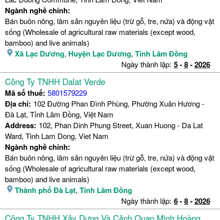
Ngành nghề chính:
Bán buôn nông, lâm sản nguyên liệu (trừ gỗ, tre, nứa) và động vật
sống (Wholesale of agricultural raw materials (except wood,
bamboo) and live animals)
Xã Lạc Dương
,
Huyện Lạc Dương
,
Tỉnh Lâm Đồng
Ngày thành lập:
5
-
8
-
2026
Công Ty TNHH Dalat Verde
Mã số thuế:
5801579229
Địa chỉ:
102 Đường Phan Đình Phùng, Phường Xuân Hương -
Đà Lạt, Tỉnh Lâm Đồng, Việt Nam
Address:
102, Phan Dinh Phung Street, Xuan Huong - Da Lat
Ward, Tinh Lam Dong, Viet Nam
Ngành nghề chính:
Bán buôn nông, lâm sản nguyên liệu (trừ gỗ, tre, nứa) và động vật
sống (Wholesale of agricultural raw materials (except wood,
bamboo) and live animals)
Thành phố Đà Lạt
,
Tỉnh Lâm Đồng
Ngày thành lập:
6
-
8
-
2026
Công Ty TNHH Xây Dựng Và Cảnh Quan Minh Hoàng