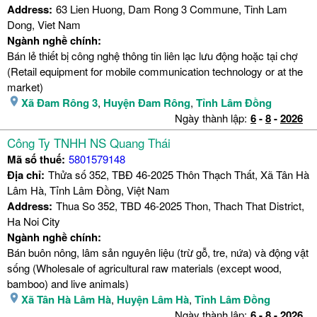
Address:
63 Lien Huong, Dam Rong 3 Commune, Tinh Lam
Dong, Viet Nam
Ngành nghề chính:
Bán lẻ thiết bị công nghệ thông tin liên lạc lưu động hoặc tại chợ
(Retail equipment for mobile communication technology or at the
market)
Xã Đam Rông 3
,
Huyện Đam Rông
,
Tỉnh Lâm Đồng
Ngày thành lập:
6
-
8
-
2026
Công Ty TNHH NS Quang Thái
Mã số thuế:
5801579148
Địa chỉ:
Thửa số 352, TBĐ 46-2025 Thôn Thạch Thất, Xã Tân Hà
Lâm Hà, Tỉnh Lâm Đồng, Việt Nam
Address:
Thua So 352, TBD 46-2025 Thon, Thach That District,
Ha Noi City
Ngành nghề chính:
Bán buôn nông, lâm sản nguyên liệu (trừ gỗ, tre, nứa) và động vật
sống (Wholesale of agricultural raw materials (except wood,
bamboo) and live animals)
Xã Tân Hà Lâm Hà
,
Huyện Lâm Hà
,
Tỉnh Lâm Đồng
Ngày thành lập:
6
-
8
-
2026