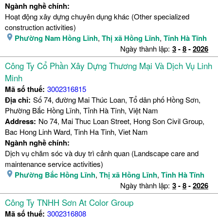
Ngành nghề chính:
Hoạt động xây dựng chuyên dụng khác (Other specialized
construction activities)
Phường Nam Hồng Lĩnh
,
Thị xã Hồng Lĩnh
,
Tỉnh Hà Tĩnh
Ngày thành lập:
3
-
8
-
2026
Công Ty Cổ Phần Xây Dựng Thương Mại Và Dịch Vụ Linh
Minh
Mã số thuế:
3002316815
Địa chỉ:
Số 74, đường Mai Thúc Loan, Tổ dân phố Hồng Sơn,
Phường Bắc Hồng Lĩnh, Tỉnh Hà Tĩnh, Việt Nam
Address:
No 74, Mai Thuc Loan Street, Hong Son Civil Group,
Bac Hong Linh Ward, Tinh Ha Tinh, Viet Nam
Ngành nghề chính:
Dịch vụ chăm sóc và duy trì cảnh quan (Landscape care and
maintenance service activities)
Phường Bắc Hồng Lĩnh
,
Thị xã Hồng Lĩnh
,
Tỉnh Hà Tĩnh
Ngày thành lập:
3
-
8
-
2026
Công Ty TNHH Sơn At Color Group
Mã số thuế:
3002316808