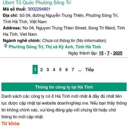
Ubmt Tổ Quốc Phường Sông Trí
Mã số thuế:
3002294801
Địa chỉ:
Số 04, đường Nguyễn Trung Thiên, Phường Sông Trí,
Tỉnh Hà Tĩnh, Việt Nam
Address:
No 04, Nguyen Trung Thien Street, Song Tri Ward, Tinh
Ha Tinh, Viet Nam
Ngành nghề chính:
Chưa có thông tin (No information)
Phường Sông Trí
,
Thị xã Kỳ Anh
,
Tỉnh Hà Tĩnh
Ngày thành lập:
15
-
7
-
2025
1
2
3
4
5
6
7
...
Tiếp
Thông tin công ty tại Hà Tĩnh
Danh sách các công ty có ở Hà Tĩnh mới nhất & đầy đủ nhất liên
tục được cập nhật tại website doanhnghiep.me. Nếu bạn thấy thông
tin không chính xác, vui lòng đóng góp với chúng tôi hoặc chờ
thông tin mới cập nhật.
Từ khóa