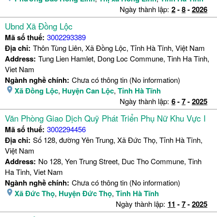
Ngày thành lập:
2
-
8
-
2026
Ubnd Xã Đồng Lộc
Mã số thuế:
3002293389
Địa chỉ:
Thôn Tùng Liên, Xã Đồng Lộc, Tỉnh Hà Tĩnh, Việt Nam
Address:
Tung Lien Hamlet, Dong Loc Commune, Tinh Ha Tinh,
Viet Nam
Ngành nghề chính:
Chưa có thông tin (No information)
Xã Đồng Lộc
,
Huyện Can Lộc
,
Tỉnh Hà Tĩnh
Ngày thành lập:
6
-
7
-
2025
Văn Phòng Giao Dịch Quỹ Phát Triển Phụ Nữ Khu Vực I
Mã số thuế:
3002294456
Địa chỉ:
Số 128, đường Yên Trung, Xã Đức Thọ, Tỉnh Hà Tĩnh,
Việt Nam
Address:
No 128, Yen Trung Street, Duc Tho Commune, Tinh
Ha Tinh, Viet Nam
Ngành nghề chính:
Chưa có thông tin (No information)
Xã Đức Thọ
,
Huyện Đức Thọ
,
Tỉnh Hà Tĩnh
Ngày thành lập:
11
-
7
-
2025