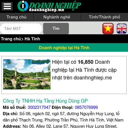
Trang chủ
Nghành nghề
Tỉnh/Thành phố
Trang chủ
>
Hà Tĩnh
Doanh nghiệp tại Hà Tĩnh
Hiện tại có
Doanh
16,850
nghiệp tại Hà Tĩnh được cập
nhật trên doanhnghiep.me
Công Ty TNHH Hạ Tầng Hùng Dũng GP
Mã số thuế:
3002317047
Điện thoại:
0857076999
Địa chỉ:
Số 06, ngách 02, ngõ 57, đường Nguyễn Huy Lung, tổ
dân phố Thạch Trung, Phường Trần Phú, Tỉnh Hà Tĩnh, Việt Nam
Address:
No 06, Alley 02, Lane 57, Nguyen Huy Lung Street,