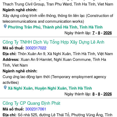
Thach Trung Civil Group, Tran Phu Ward, Tinh Ha Tinh, Viet Nam
Ngành nghề chính:
Xây dựng công trình viễn thông, thông tin liên lạc (Construction of
telecommunications and communication works)
Phường Trần Phú
,
Thành phố Hà Tĩnh
,
Tỉnh Hà Tĩnh
Ngày thành lập:
7
-
8
-
2026
Công Ty TNHH Dịch Vụ Tổng Hợp Xây Dựng Lê Anh
Mã số thuế:
3002317022
Địa chỉ:
Thôn Xuân An 9, Xã Nghi Xuân, Tỉnh Hà Tĩnh, Việt Nam
Address:
Xuan An 9 Hamlet, Nghi Xuan Commune, Tinh Ha
Tinh, Viet Nam
Ngành nghề chính:
Cung ứng lao động tạm thời (Temporary employment agency
activities)
Xã Nghi Xuân
,
Huyện Nghi Xuân
,
Tỉnh Hà Tĩnh
Ngày thành lập:
8
-
8
-
2026
Công Ty CP Quang Định Phát
Mã số thuế:
3002317061
Địa chỉ:
Số nhà 525, đường Lê Thái Tổ, Phường Vũng Áng, Tỉnh