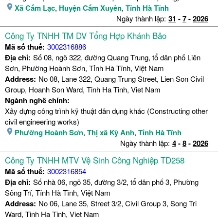
Xã Cẩm Lạc
,
Huyện Cẩm Xuyên
,
Tỉnh Hà Tĩnh
Ngày thành lập:
31
-
7
-
2026
Công Ty TNHH TM DV Tổng Hợp Khánh Bảo
Mã số thuế:
3002316886
Địa chỉ:
Số 08, ngõ 322, đường Quang Trung, tổ dân phố Liên
Sơn, Phường Hoành Sơn, Tỉnh Hà Tĩnh, Việt Nam
Address:
No 08, Lane 322, Quang Trung Street, Lien Son Civil
Group, Hoanh Son Ward, Tinh Ha Tinh, Viet Nam
Ngành nghề chính:
Xây dựng công trình kỹ thuật dân dụng khác (Constructing other
civil engineering works)
Phường Hoành Sơn
,
Thị xã Kỳ Anh
,
Tỉnh Hà Tĩnh
Ngày thành lập:
4
-
8
-
2026
Công Ty TNHH MTV Vệ Sinh Công Nghiệp TD258
Mã số thuế:
3002316854
Địa chỉ:
Số nhà 06, ngõ 35, đường 3/2, tổ dân phố 3, Phường
Sông Trí, Tỉnh Hà Tĩnh, Việt Nam
Address:
No 06, Lane 35, Street 3/2, Civil Group 3, Song Tri
Ward, Tinh Ha Tinh, Viet Nam