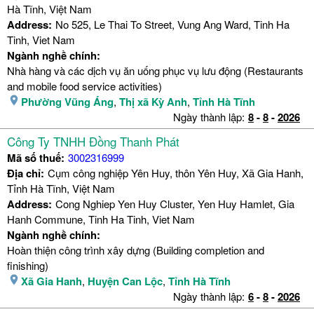
Hà Tĩnh, Việt Nam
Address:
No 525, Le Thai To Street, Vung Ang Ward, Tinh Ha
Tinh, Viet Nam
Ngành nghề chính:
Nhà hàng và các dịch vụ ăn uống phục vụ lưu động (Restaurants
and mobile food service activities)
Phường Vũng Áng
,
Thị xã Kỳ Anh
,
Tỉnh Hà Tĩnh
Ngày thành lập:
8
-
8
-
2026
Công Ty TNHH Đồng Thanh Phát
Mã số thuế:
3002316999
Địa chỉ:
Cụm công nghiệp Yên Huy, thôn Yên Huy, Xã Gia Hanh,
Tỉnh Hà Tĩnh, Việt Nam
Address:
Cong Nghiep Yen Huy Cluster, Yen Huy Hamlet, Gia
Hanh Commune, Tinh Ha Tinh, Viet Nam
Ngành nghề chính:
Hoàn thiện công trình xây dựng (Building completion and
finishing)
Xã Gia Hanh
,
Huyện Can Lộc
,
Tỉnh Hà Tĩnh
Ngày thành lập:
6
-
8
-
2026