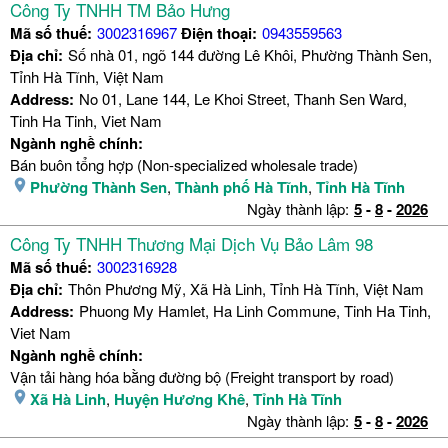
Công Ty TNHH TM Bảo Hưng
Mã số thuế:
3002316967
Điện thoại:
0943559563
Địa chỉ:
Số nhà 01, ngõ 144 đường Lê Khôi, Phường Thành Sen,
Tỉnh Hà Tĩnh, Việt Nam
Address:
No 01, Lane 144, Le Khoi Street, Thanh Sen Ward,
Tinh Ha Tinh, Viet Nam
Ngành nghề chính:
Bán buôn tổng hợp (Non-specialized wholesale trade)
Phường Thành Sen
,
Thành phố Hà Tĩnh
,
Tỉnh Hà Tĩnh
Ngày thành lập:
5
-
8
-
2026
Công Ty TNHH Thương Mại Dịch Vụ Bảo Lâm 98
Mã số thuế:
3002316928
Địa chỉ:
Thôn Phương Mỹ, Xã Hà Linh, Tỉnh Hà Tĩnh, Việt Nam
Address:
Phuong My Hamlet, Ha Linh Commune, Tinh Ha Tinh,
Viet Nam
Ngành nghề chính:
Vận tải hàng hóa bằng đường bộ (Freight transport by road)
Xã Hà Linh
,
Huyện Hương Khê
,
Tỉnh Hà Tĩnh
Ngày thành lập:
5
-
8
-
2026