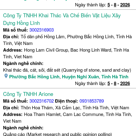
Ngày thành lập:
5
-
8
-
2026
Công Ty TNHH Khai Thác Và Chế Biến Vật Liệu Xây
Dựng Hồng Lĩnh
Mã số thuế:
3002316903
Địa chỉ:
Tổ dân phố Hồng Lâm, Phường Bắc Hồng Lĩnh, Tỉnh Hà
Tĩnh, Việt Nam
Address:
Hong Lam Civil Group, Bac Hong Linh Ward, Tinh Ha
Tinh, Viet Nam
Ngành nghề chính:
Khai thác đá, cát, sỏi, đất sét (Quarrying of stone, sand and clay)
Phường Bắc Hồng Lĩnh
,
Huyện Nghi Xuân
,
Tỉnh Hà Tĩnh
Ngày thành lập:
5
-
8
-
2026
Công Ty TNHH Arione
Mã số thuế:
3002316702
Điện thoại:
0931853789
Địa chỉ:
Thôn Hoa Thám, Xã Cẩm Lạc, Tỉnh Hà Tĩnh, Việt Nam
Address:
Hoa Tham Hamlet, Cam Lac Commune, Tinh Ha Tinh,
Viet Nam
Ngành nghề chính:
Quảng cáo (Market research and public opinion polling)