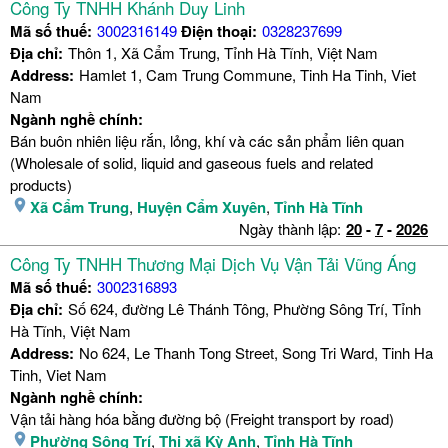
Công Ty TNHH Khánh Duy Linh
Mã số thuế:
3002316149
Điện thoại:
0328237699
Địa chỉ:
Thôn 1, Xã Cẩm Trung, Tỉnh Hà Tĩnh, Việt Nam
Address:
Hamlet 1, Cam Trung Commune, Tinh Ha Tinh, Viet
Nam
Ngành nghề chính:
Bán buôn nhiên liệu rắn, lỏng, khí và các sản phẩm liên quan
(Wholesale of solid, liquid and gaseous fuels and related
products)
Xã Cẩm Trung
,
Huyện Cẩm Xuyên
,
Tỉnh Hà Tĩnh
Ngày thành lập:
20
-
7
-
2026
Công Ty TNHH Thương Mại Dịch Vụ Vận Tải Vũng Áng
Mã số thuế:
3002316893
Địa chỉ:
Số 624, đường Lê Thánh Tông, Phường Sông Trí, Tỉnh
Hà Tĩnh, Việt Nam
Address:
No 624, Le Thanh Tong Street, Song Tri Ward, Tinh Ha
Tinh, Viet Nam
Ngành nghề chính:
Vận tải hàng hóa bằng đường bộ (Freight transport by road)
Phường Sông Trí
,
Thị xã Kỳ Anh
,
Tỉnh Hà Tĩnh