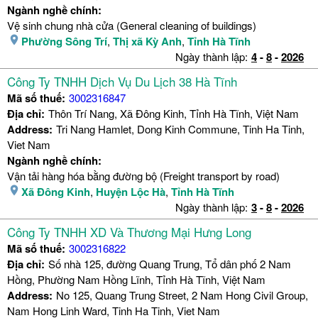
Ngành nghề chính:
Vệ sinh chung nhà cửa (General cleaning of buildings)
Phường Sông Trí
,
Thị xã Kỳ Anh
,
Tỉnh Hà Tĩnh
Ngày thành lập:
4
-
8
-
2026
Công Ty TNHH Dịch Vụ Du Lịch 38 Hà Tĩnh
Mã số thuế:
3002316847
Địa chỉ:
Thôn Trí Nang, Xã Đông Kinh, Tỉnh Hà Tĩnh, Việt Nam
Address:
Tri Nang Hamlet, Dong Kinh Commune, Tinh Ha Tinh,
Viet Nam
Ngành nghề chính:
Vận tải hàng hóa bằng đường bộ (Freight transport by road)
Xã Đông Kinh
,
Huyện Lộc Hà
,
Tỉnh Hà Tĩnh
Ngày thành lập:
3
-
8
-
2026
Công Ty TNHH XD Và Thương Mại Hưng Long
Mã số thuế:
3002316822
Địa chỉ:
Số nhà 125, đường Quang Trung, Tổ dân phố 2 Nam
Hồng, Phường Nam Hồng Lĩnh, Tỉnh Hà Tĩnh, Việt Nam
Address:
No 125, Quang Trung Street, 2 Nam Hong Civil Group,
Nam Hong Linh Ward, Tinh Ha Tinh, Viet Nam