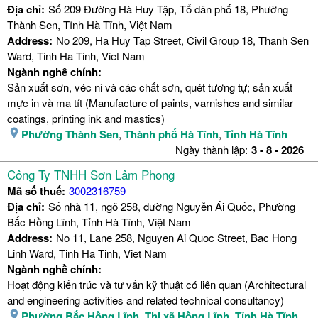
Địa chỉ:
Số 209 Đường Hà Huy Tập, Tổ dân phố 18, Phường
Thành Sen, Tỉnh Hà Tĩnh, Việt Nam
Address:
No 209, Ha Huy Tap Street, Civil Group 18, Thanh Sen
Ward, Tinh Ha Tinh, Viet Nam
Ngành nghề chính:
Sản xuất sơn, véc ni và các chất sơn, quét tương tự; sản xuất
mực in và ma tít (Manufacture of paints, varnishes and similar
coatings, printing ink and mastics)
Phường Thành Sen
,
Thành phố Hà Tĩnh
,
Tỉnh Hà Tĩnh
Ngày thành lập:
3
-
8
-
2026
Công Ty TNHH Sơn Lâm Phong
Mã số thuế:
3002316759
Địa chỉ:
Số nhà 11, ngõ 258, đường Nguyễn Ái Quốc, Phường
Bắc Hồng Lĩnh, Tỉnh Hà Tĩnh, Việt Nam
Address:
No 11, Lane 258, Nguyen Ai Quoc Street, Bac Hong
Linh Ward, Tinh Ha Tinh, Viet Nam
Ngành nghề chính:
Hoạt động kiến trúc và tư vấn kỹ thuật có liên quan (Architectural
and engineering activities and related technical consultancy)
Phường Bắc Hồng Lĩnh
,
Thị xã Hồng Lĩnh
,
Tỉnh Hà Tĩnh