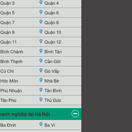
Quận 3
Quận 4
Quận 5
Quận 6
Quận 7
Quận 8
Quận 9
Quận 10
Quận 11
Quận 12
Bình Chánh
Bình Tân
Bình Thạnh
Cần Giờ
Củ Chi
Gò Vấp
Hóc Môn
Nhà Bè
Phú Nhuận
Tân Bình
Tân Phú
Thủ Đức
oanh nghiệp tại Hà Nội
Ba Đình
Ba Vì