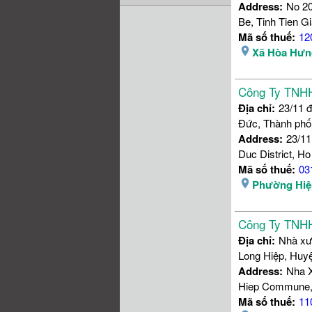
Address:
No 20
Be, Tinh Tien G
Mã số thuế:
12
Xã Hòa Hưn
Công Ty TNHH 
Địa chỉ:
23/11 
Đức, Thành phố
Address:
23/11
Duc District, Ho
Mã số thuế:
03
Phường Hiệ
Công Ty TNHH
Địa chỉ:
Nhà xư
Long Hiệp, Huy
Address:
Nha X
Hiep Commune, 
Mã số thuế:
11