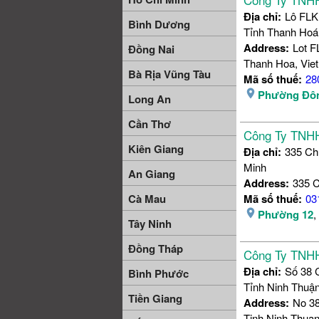
Địa chỉ:
Lô FLK
Bình Dương
Tỉnh Thanh Hoá
Address:
Lot F
Đồng Nai
Thanh Hoa, Vie
Bà Rịa Vũng Tàu
Mã số thuế:
28
Phường Đôn
Long An
Cần Thơ
Công Ty TNHH
Kiên Giang
Địa chỉ:
335 Ch
Minh
An Giang
Address:
335 C
Cà Mau
Mã số thuế:
03
Phường 12
,
Tây Ninh
Đồng Tháp
Công Ty TNHH
Địa chỉ:
Số 38 
Bình Phước
Tỉnh Ninh Thuậ
Tiền Giang
Address:
No 3
Tinh Ninh Thuan