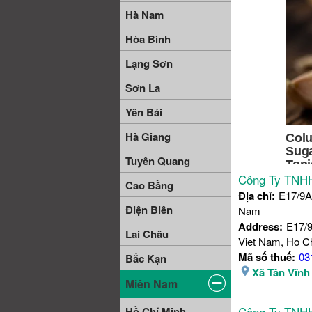
Hà Nam
Hòa Bình
Lạng Sơn
Sơn La
Yên Bái
Hà Giang
Tuyên Quang
Công Ty TNHH
Cao Bằng
Địa chỉ:
E17/9A
Điện Biên
Nam
Address:
E17/9
Lai Châu
Viet Nam, Ho Ch
Mã số thuế:
03
Bắc Kạn
Xã Tân Vĩnh
Miền Nam
Công Ty TNHH
Hồ Chí Minh