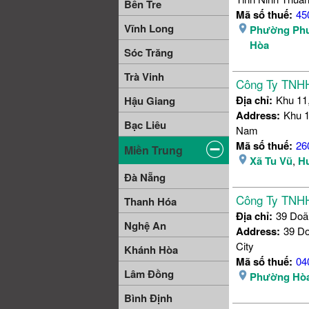
Bến Tre
Mã số thuế:
45
Vĩnh Long
Phường Ph
Hòa
Sóc Trăng
Trà Vinh
Công Ty TNH
Địa chỉ:
Khu 11
Hậu Giang
Address:
Khu 1
Bạc Liêu
Nam
Mã số thuế:
26
Miền Trung
Xã Tu Vũ
,
H
Đà Nẵng
Công Ty TNH
Thanh Hóa
Địa chỉ:
39 Doã
Nghệ An
Address:
39 Do
City
Khánh Hòa
Mã số thuế:
04
Lâm Đồng
Phường Hò
Bình Định