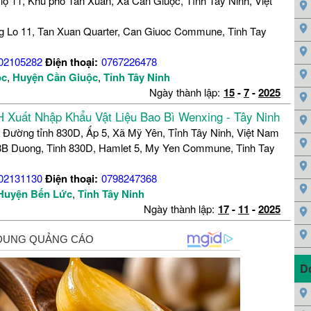
lộ 11, Khu phố Tân Xuân, Xã Cần Giuộc, Tỉnh Tây Ninh, Việt
 Lo 11, Tan Xuan Quarter, Can Giuoc Commune, Tinh Tay
02105282
Điện thoại:
0767226478
ộc
,
Huyện Cần Giuộc
,
Tỉnh Tây Ninh
Ngày thành lập:
15
-
7
-
2025
 Xuất Nhập Khẩu Vật Liệu Bao Bì Wenxing - Tây Ninh
 Đường tỉnh 830D, Ấp 5, Xã Mỹ Yên, Tỉnh Tây Ninh, Việt Nam
B Duong, Tinh 830D, Hamlet 5, My Yen Commune, Tinh Tay
02131130
Điện thoại:
0798247368
Huyện Bến Lức
,
Tỉnh Tây Ninh
Ngày thành lập:
17
-
11
-
2025
D