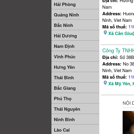
Địa chỉ:
Hương 
Hải Phòng
Nam
Address:
Huong
Quảng Ninh
Ninh, Viet Nam
Bắc Ninh
Mã số thuế:
11
Xã Cần Giu
Hải Dương
Nam Định
Công Ty TNHH
Vĩnh Phúc
Địa chỉ:
Số 38B
Address:
No 38
Hưng Yên
Ninh, Viet Nam
Mã số thuế:
11
Thái Bình
Xã Mỹ Yên
,
Bắc Giang
Phú Thọ
Thái Nguyên
Ninh Bình
Lào Cai