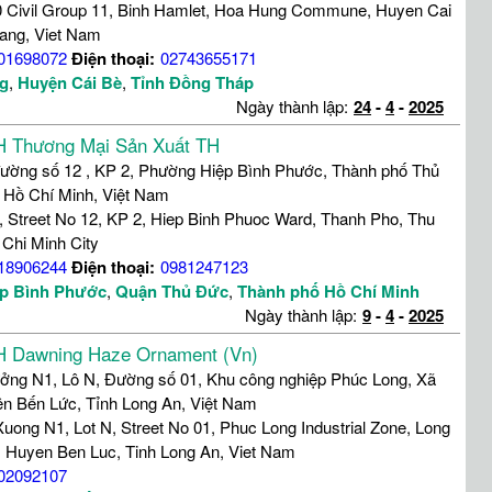
 Civil Group 11, Binh Hamlet, Hoa Hung Commune, Huyen Cai
iang, Viet Nam
01698072
Điện thoại:
02743655171
g
,
Huyện Cái Bè
,
Tỉnh Đồng Tháp
Ngày thành lập:
24
-
4
-
2025
Thương Mại Sản Xuất TH
đường số 12 , KP 2, Phường Hiệp Bình Phước, Thành phố Thủ
 Hồ Chí Minh, Việt Nam
, Street No 12, KP 2, Hiep Binh Phuoc Ward, Thanh Pho, Thu
 Chi Minh City
18906244
Điện thoại:
0981247123
p Bình Phước
,
Quận Thủ Đức
,
Thành phố Hồ Chí Minh
Ngày thành lập:
9
-
4
-
2025
 Dawning Haze Ornament (Vn)
ởng N1, Lô N, Đường số 01, Khu công nghiệp Phúc Long, Xã
ện Bến Lức, Tỉnh Long An, Việt Nam
uong N1, Lot N, Street No 01, Phuc Long Industrial Zone, Long
Huyen Ben Luc, Tinh Long An, Viet Nam
02092107