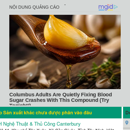
p Sản xuất khác chưa được phân vào đâu
Do
 Nghệ Thuật & Thủ Công Canterbury