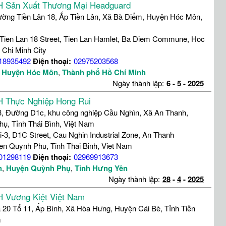
 Sản Xuất Thương Mại Headguard
ường Tiền Lân 18, Ấp Tiền Lân, Xã Bà Điểm, Huyện Hóc Môn,
 Tien Lan 18 Street, Tien Lan Hamlet, Ba Diem Commune, Hoc
 Chi Minh City
18935492
Điện thoại:
02975203568
,
Huyện Hóc Môn
,
Thành phố Hồ Chí Minh
Ngày thành lập:
6
-
5
-
2025
 Thực Nghiệp Hong Rui
-3, Đường D1c, khu công nghiệp Cầu Nghìn, Xã An Thanh,
ụ, Tỉnh Thái Bình, Việt Nam
ii-3, D1C Street, Cau Nghin Industrial Zone, An Thanh
 Quynh Phu, Tinh Thai Binh, Viet Nam
01298119
Điện thoại:
02969913673
h
,
Huyện Quỳnh Phụ
,
Tỉnh Hưng Yên
Ngày thành lập:
28
-
4
-
2025
 Vương Kiệt Việt Nam
 20 Tổ 11, Ấp Bình, Xã Hòa Hưng, Huyện Cái Bè, Tỉnh Tiền
m