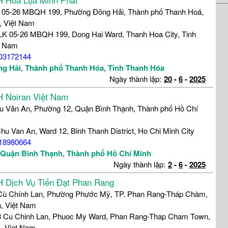
 05-26 MBQH 199, Phường Đông Hải, Thành phố Thanh Hoá,
, Việt Nam
LK 05-26 MBQH 199, Dong Hai Ward, Thanh Hoa City, Tinh
t Nam
03172144
g Hải
,
Thành phố Thanh Hóa
,
Tỉnh Thanh Hóa
Ngày thành lập:
20
-
6
-
2025
 Noiran Việt Nam
u Văn An, Phường 12, Quận Bình Thạnh, Thành phố Hồ Chí
hu Van An, Ward 12, Binh Thanh District, Ho Chi Minh City
18980664
Quận Bình Thạnh
,
Thành phố Hồ Chí Minh
Ngày thành lập:
2
-
6
-
2025
 Dịch Vụ Tiến Đạt Phan Rang
Cù Chính Lan, Phường Phước Mỹ, TP. Phan Rang-Tháp Chàm,
n, Việt Nam
8 Cu Chinh Lan, Phuoc My Ward, Phan Rang-Thap Cham Town,
, Viet Nam