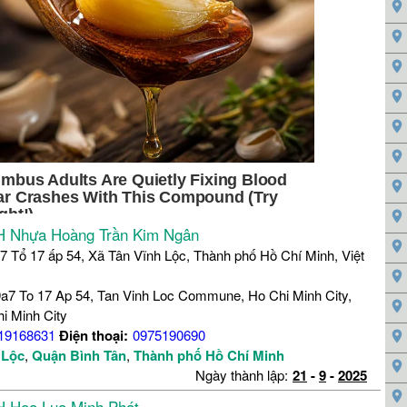
 Nhựa Hoàng Trần Kim Ngân
7 Tổ 17 ấp 54, Xã Tân Vĩnh Lộc, Thành phố Hồ Chí Minh, Việt
a7 To 17 Ap 54, Tan Vinh Loc Commune, Ho Chi Minh City,
i Minh City
19168631
Điện thoại:
0975190690
 Lộc
,
Quận Bình Tân
,
Thành phố Hồ Chí Minh
Ngày thành lập:
21
-
9
-
2025
 Hoa Lụa Minh Phát