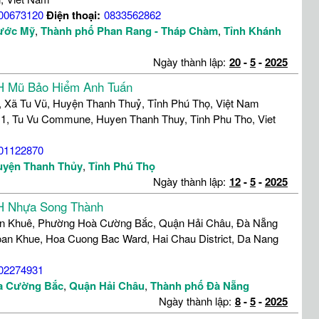
00673120
Điện thoại:
0833562862
ước Mỹ
,
Thành phố Phan Rang - Tháp Chàm
,
Tỉnh Khánh
Ngày thành lập:
20
-
5
-
2025
H Mũ Bảo Hiểm Anh Tuấn
, Xã Tu Vũ, Huyện Thanh Thuỷ, Tỉnh Phú Thọ, Việt Nam
1, Tu Vu Commune, Huyen Thanh Thuy, Tinh Phu Tho, Viet
01122870
uyện Thanh Thủy
,
Tỉnh Phú Thọ
Ngày thành lập:
12
-
5
-
2025
H Nhựa Song Thành
n Khuê, Phường Hoà Cường Bắc, Quận Hải Châu, Đà Nẵng
an Khue, Hoa Cuong Bac Ward, Hai Chau District, Da Nang
02274931
a Cường Bắc
,
Quận Hải Châu
,
Thành phố Đà Nẵng
Ngày thành lập:
8
-
5
-
2025