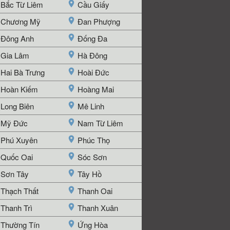
Bắc Từ Liêm
Cầu Giấy
Chương Mỹ
Đan Phượng
Đông Anh
Đống Đa
Gia Lâm
Hà Đông
Hai Bà Trưng
Hoài Đức
Hoàn Kiếm
Hoàng Mai
Long Biên
Mê Linh
Mỹ Đức
Nam Từ Liêm
Phú Xuyên
Phúc Thọ
Quốc Oai
Sóc Sơn
Sơn Tây
Tây Hồ
Thạch Thất
Thanh Oai
Thanh Trì
Thanh Xuân
Thường Tín
Ứng Hòa