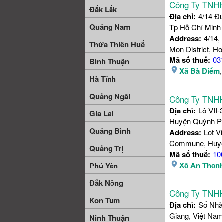
Công Ty TNHH
Đắk Lắk
Địa chỉ:
4/14 Đ
Quảng Nam
Tp Hồ Chí Minh
Address:
4/14,
Thừa Thiên Huế
Mon District, Ho
Mã số thuế:
03
Bình Thuận
Xã Bà Điểm
Hà Tĩnh
Quảng Ngãi
Công Ty TNHH
Địa chỉ:
Lô VII
Gia Lai
Huyện Quỳnh Ph
Quảng Bình
Address:
Lot V
Commune, Huyen
Quảng Trị
Mã số thuế:
10
Xã An Than
Phú Yên
Đắk Nông
Công Ty TNHH
Kon Tum
Địa chỉ:
Số Nhà
Giang, Việt Na
Ninh Thuận