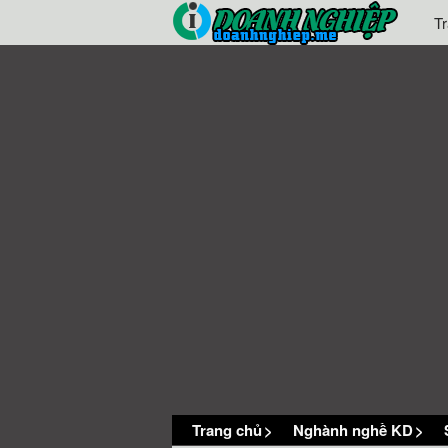
T
Trang chủ
>
Nghành nghề KD
>