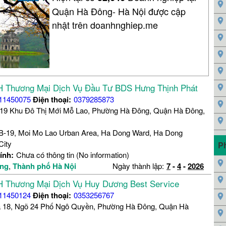
Quận Hà Đông- Hà Nội được cập
nhật trên doanhnghiep.me
 Thương Mại Dịch Vụ Đầu Tư BDS Hưng Thịnh Phát
11450075
Điện thoại:
0379285873
19 Khu Đô Thị Mới Mỗ Lao, Phường Hà Đông, Quận Hà Đông,
-19, Moi Mo Lao Urban Area, Ha Dong Ward, Ha Dong
City
P
ính:
Chưa có thông tin (No information)
ng
,
Thành phố Hà Nội
Ngày thành lập:
7
-
4
-
2026
 Thương Mại Dịch Vụ Huy Dương Best Service
11450124
Điện thoại:
0353256767
 18, Ngõ 24 Phố Ngô Quyền, Phường Hà Đông, Quận Hà