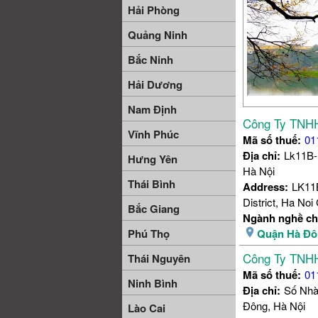
Hải Phòng
Quảng Ninh
Bắc Ninh
Hải Dương
Nam Định
Công Ty TNHH
Vĩnh Phúc
Mã số thuế:
01
Địa chỉ:
Lk11B-
Hưng Yên
Hà Nội
Thái Bình
Address:
LK11B
District, Ha Noi 
Bắc Giang
Ngành nghề ch
Quận Hà Đô
Phú Thọ
Công Ty TNHH
Thái Nguyên
Mã số thuế:
01
Ninh Bình
Địa chỉ:
Số Nhà
Đông, Hà Nội
Lào Cai