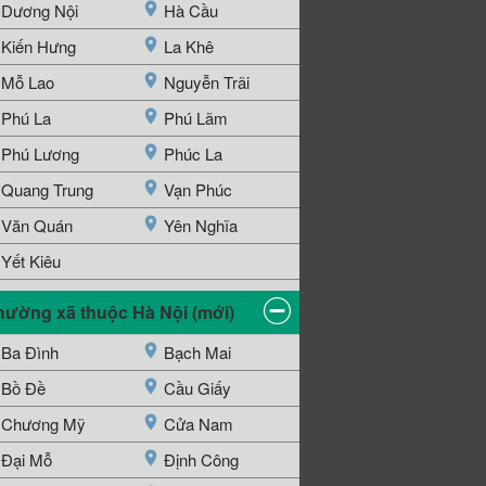
Dương Nội
Hà Cầu
Kiến Hưng
La Khê
Mỗ Lao
Nguyễn Trãi
Phú La
Phú Lãm
Phú Lương
Phúc La
Quang Trung
Vạn Phúc
Văn Quán
Yên Nghĩa
Yết Kiêu
hường xã thuộc Hà Nội (mới)
Ba Đình
Bạch Mai
Bồ Đề
Cầu Giấy
Chương Mỹ
Cửa Nam
Đại Mỗ
Định Công