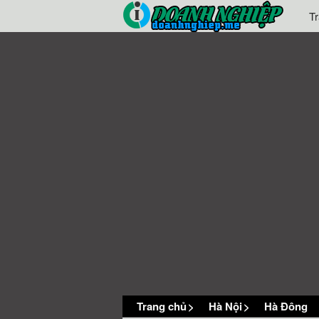
T
Trang chủ
>
Hà Nội
>
Hà Đông