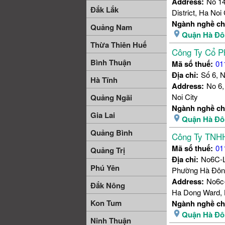
Address:
No 14
Đắk Lắk
District, Ha Noi 
Ngành nghề ch
Quảng Nam
Quận Hà Đô
Thừa Thiên Huế
Công Ty Cổ P
Bình Thuận
Mã số thuế:
01
Địa chỉ:
Số 6, 
Hà Tĩnh
Address:
No 6,
Noi City
Quảng Ngãi
Ngành nghề ch
Gia Lai
Quận Hà Đô
Quảng Bình
Công Ty TNHH
Mã số thuế:
01
Quảng Trị
Địa chỉ:
No6C-L
Phú Yên
Phường Hà Đôn
Address:
No6c-
Đắk Nông
Ha Dong Ward, H
Kon Tum
Ngành nghề ch
Quận Hà Đô
Ninh Thuận