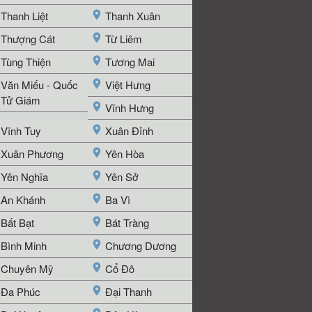
Thanh Liệt
Thanh Xuân
Thượng Cát
Từ Liêm
Tùng Thiện
Tương Mai
Văn Miếu - Quốc
Việt Hưng
Tử Giám
Vĩnh Hưng
Vĩnh Tuy
Xuân Đỉnh
Xuân Phương
Yên Hòa
Yên Nghĩa
Yên Sở
An Khánh
Ba Vì
Bất Bạt
Bát Tràng
Bình Minh
Chương Dương
Chuyên Mỹ
Cổ Đô
Đa Phúc
Đại Thanh