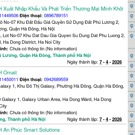
 Xuất Nhập Khẩu Và Phát Triển Thương Mại Minh Khôi
11449506
Điện thoại:
0896789151
Lô No-07 Khu Đất Đấu Giá Quyền Sử Dụng Đất Phú Lương 2,
ng, Quận Hà Đông, Hà Nội
, Lot No-07 Khu Dat Dau Gia Quyen Su Dung Dat Phu Luong 2,
 Ha Dong District, Ha Noi City
ính:
Chưa có thông tin (No information)
ú Lương
,
Quận Hà Đông
,
Thành phố Hà Nội
Ngày thành lập:
7
-
4
-
2026
H Omait
11450011
Điện thoại:
0942689559
Galaxy 1, Khu Đô Thị Galaxy, Phường Hà Đông, Quận Hà Đông,
 Galaxy 1, Galaxy Urban Area, Ha Dong Ward, Ha Dong
City
ính:
Chưa có thông tin (No information)
ng
,
Thành phố Hà Nội
Ngày thành lập:
7
-
4
-
2026
 An Phúc Smart Solutions