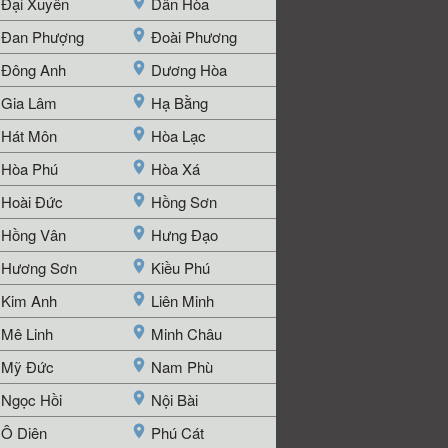
Đại Xuyên
Dân Hòa
Đan Phượng
Đoài Phương
Đông Anh
Dương Hòa
Gia Lâm
Hạ Bằng
Hát Môn
Hòa Lạc
Hòa Phú
Hòa Xá
Hoài Đức
Hồng Sơn
Hồng Vân
Hưng Đạo
Hương Sơn
Kiều Phú
Kim Anh
Liên Minh
Mê Linh
Minh Châu
Mỹ Đức
Nam Phù
Ngọc Hồi
Nội Bài
Ô Diên
Phú Cát