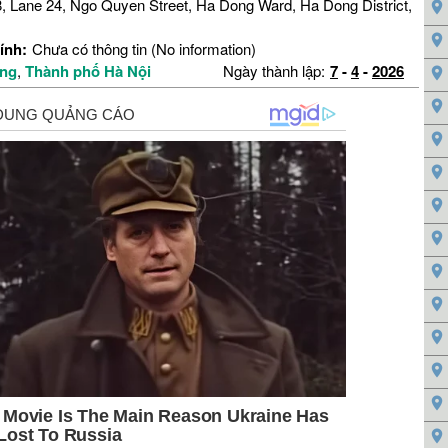
, Lane 24, Ngo Quyen Street, Ha Dong Ward, Ha Dong District,
ính:
Chưa có thông tin (No information)
ng
,
Thành phố Hà Nội
Ngày thành lập:
7
-
4
-
2026