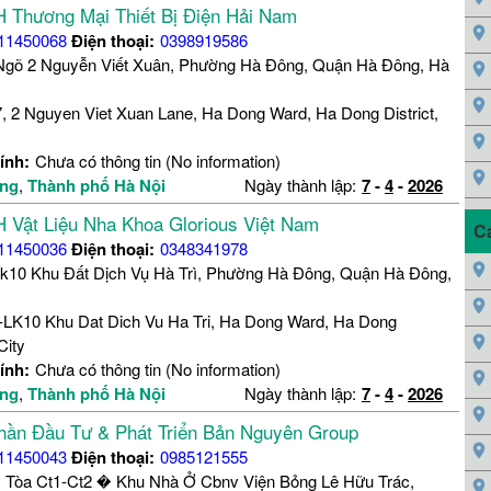
 Thương Mại Thiết Bị Điện Hải Nam
11450068
Điện thoại:
0398919586
Ngõ 2 Nguyễn Viết Xuân, Phường Hà Đông, Quận Hà Đông, Hà
, 2 Nguyen Viet Xuan Lane, Ha Dong Ward, Ha Dong District,
ính:
Chưa có thông tin (No information)
ng
,
Thành phố Hà Nội
Ngày thành lập:
7
-
4
-
2026
 Vật Liệu Nha Khoa Glorious Việt Nam
C
11450036
Điện thoại:
0348341978
k10 Khu Đất Dịch Vụ Hà Trì, Phường Hà Đông, Quận Hà Đông,
LK10 Khu Dat Dich Vu Ha Tri, Ha Dong Ward, Ha Dong
City
ính:
Chưa có thông tin (No information)
ng
,
Thành phố Hà Nội
Ngày thành lập:
7
-
4
-
2026
hần Đầu Tư & Phát Triển Bản Nguyên Group
11450043
Điện thoại:
0985121555
, Tòa Ct1-Ct2 � Khu Nhà Ở Cbnv Viện Bỏng Lê Hữu Trác,