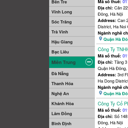
Mã số thuế:
01
Bến Tre
Địa chỉ:
Căn 22
Vĩnh Long
Đông, Hà Nội
Address:
Can 2
Sóc Trăng
District, Ha Noi 
Trà Vinh
Ngành nghề ch
Quận Hà Đô
Hậu Giang
Công Ty TNHH
Bạc Liêu
Mã số thuế:
01
Địa chỉ:
Tầng 3
Miền Trung
Quận Hà Đông, 
Đà Nẵng
Address:
3rd F
Ha Dong District
Thanh Hóa
Ngành nghề ch
Quận Hà Đô
Nghệ An
Công Ty Cổ P
Khánh Hòa
Mã số thuế:
01
Lâm Đồng
Địa chỉ:
Số 148
Đông, Hà Nội
Bình Định