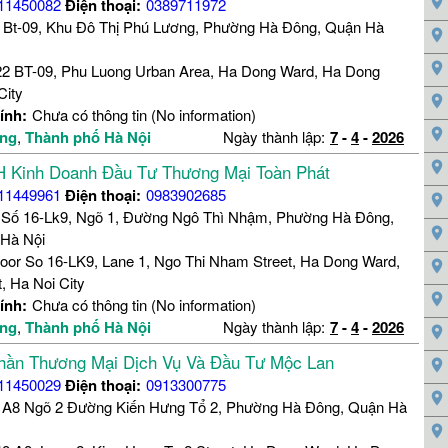
11450082
Điện thoại:
0389711972
 Bt-09, Khu Đô Thị Phú Lương, Phường Hà Đông, Quận Hà
2 BT-09, Phu Luong Urban Area, Ha Dong Ward, Ha Dong
City
ính:
Chưa có thông tin (No information)
ng
,
Thành phố Hà Nội
Ngày thành lập:
7
-
4
-
2026
 Kinh Doanh Đầu Tư Thương Mại Toàn Phát
11449961
Điện thoại:
0983902685
 Số 16-Lk9, Ngõ 1, Đường Ngô Thì Nhậm, Phường Hà Đông,
Hà Nội
loor So 16-LK9, Lane 1, Ngo Thi Nham Street, Ha Dong Ward,
, Ha Noi City
ính:
Chưa có thông tin (No information)
ng
,
Thành phố Hà Nội
Ngày thành lập:
7
-
4
-
2026
hần Thương Mại Dịch Vụ Và Đầu Tư Mộc Lan
11450029
Điện thoại:
0913300775
 A8 Ngõ 2 Đường Kiến Hưng Tổ 2, Phường Hà Đông, Quận Hà