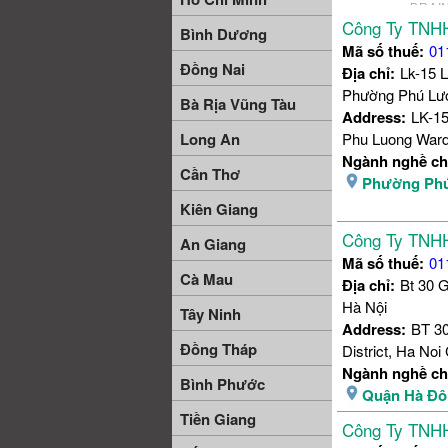
Công Ty TNHH
Bình Dương
Mã số thuế:
01
Đồng Nai
Địa chỉ:
Lk-15 
Phường Phú Lươ
Bà Rịa Vũng Tàu
Address:
LK-15
Phu Luong Ward,
Long An
Ngành nghề ch
Cần Thơ
Phường Ph
Kiên Giang
Công Ty TNH
An Giang
Mã số thuế:
01
Cà Mau
Địa chỉ:
Bt 30 
Hà Nội
Tây Ninh
Address:
BT 30
Đồng Tháp
District, Ha Noi 
Ngành nghề ch
Bình Phước
Quận Hà Đô
Tiền Giang
Công Ty TNHH