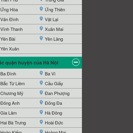
Ứng Hòa
Ứng Thiên
Vân Đình
Vật Lại
Vĩnh Thanh
Xuân Mai
Yên Bài
Yên Lãng
Yên Xuân
ác quận huyện của Hà Nội
Ba Đình
Ba Vì
Bắc Từ Liêm
Cầu Giấy
Chương Mỹ
Đan Phượng
Đông Anh
Đống Đa
Gia Lâm
Hà Đông
Hai Bà Trưng
Hoài Đức
Hoàn Kiếm
Hoàng Mai