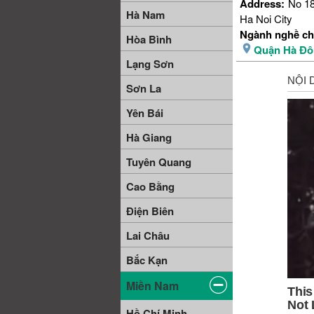
Address:
No 18
Hà Nam
Ha Noi City
Ngành nghề ch
Hòa Bình
Quận Hà Đô
Lạng Sơn
Sơn La
Yên Bái
Hà Giang
Tuyên Quang
Cao Bằng
Điện Biên
Lai Châu
Bắc Kạn
Miền Nam
Hồ Chí Minh