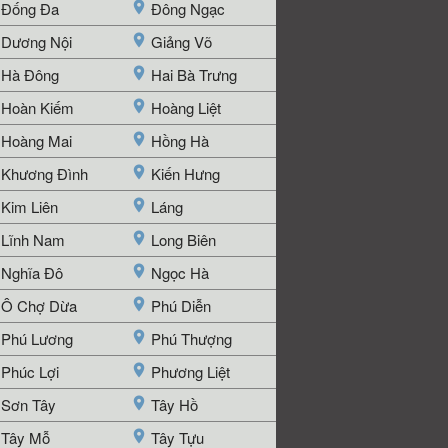
Đống Đa
Đông Ngạc
Dương Nội
Giảng Võ
Hà Đông
Hai Bà Trưng
Hoàn Kiếm
Hoàng Liệt
Hoàng Mai
Hồng Hà
Khương Đình
Kiến Hưng
Kim Liên
Láng
Lĩnh Nam
Long Biên
Nghĩa Đô
Ngọc Hà
Ô Chợ Dừa
Phú Diễn
Phú Lương
Phú Thượng
Phúc Lợi
Phương Liệt
Sơn Tây
Tây Hồ
Tây Mỗ
Tây Tựu