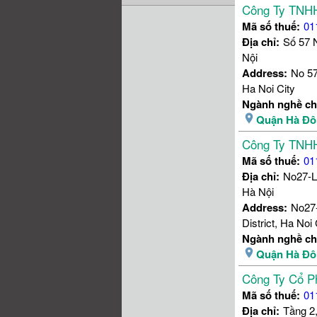
Công Ty TNHH
Mã số thuế:
01
Địa chỉ:
Số 57 
Nội
Address:
No 57
Ha Noi City
Ngành nghề ch
Quận Hà Đô
Công Ty TNHH
Mã số thuế:
01
Địa chỉ:
No27-L
Hà Nội
Address:
No27-
District, Ha Noi 
Ngành nghề ch
Quận Hà Đô
Công Ty Cổ P
Mã số thuế:
01
Địa chỉ:
Tầng 2