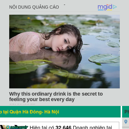
 tại Quận Hà Đông- Hà Nội
P
Hiện tại có
Doanh nghiệp tại
32,646