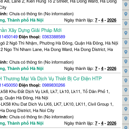
8 A8, Lane 2, Kien Hung To 2 Street, Ha Dong Ward, Ha Dong
City
ính:
Chưa có thông tin (No information)
ng
,
Thành phố Hà Nội
Ngày thành lập:
7
-
4
-
2026
hần Xây Dựng Giải Pháp Mới
11450149
Điện thoại:
0363388589
Ngõ 2 Ngô Thì Nhậm, Phường Hà Đông, Quận Hà Đông, Hà Nội
 2 Ngo Thi Nham Lane, Ha Dong Ward, Ha Dong District, Ha
ính:
Chưa có thông tin (No information)
ng
,
Thành phố Hà Nội
Ngày thành lập:
7
-
4
-
2026
 Thương Mại Và Dịch Vụ Thiết Bị Cơ Điện HTP
11450050
Điện thoại:
0989830266
k58 Khu Đất Dịch Vụ Lk6, Lk7, Lk10, Lk11, Tổ Dân Phố 1,
g, Quận Hà Đông, Hà Nội
LK58 Khu Dat Dich Vu LK6, LK7, LK10, LK11, Civil Group 1,
a Dong District, Ha Noi City
ính:
Chưa có thông tin (No information)
ng
,
Thành phố Hà Nội
Ngày thành lập:
7
-
4
-
2026