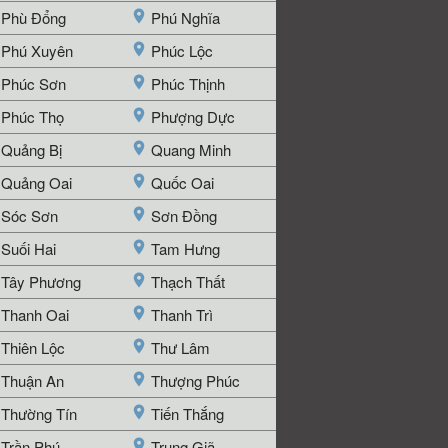
Phù Đổng
Phú Nghĩa
Phú Xuyên
Phúc Lộc
Phúc Sơn
Phúc Thịnh
Phúc Thọ
Phượng Dực
Quảng Bị
Quang Minh
Quảng Oai
Quốc Oai
Sóc Sơn
Sơn Đồng
Suối Hai
Tam Hưng
Tây Phương
Thạch Thất
Thanh Oai
Thanh Trì
Thiên Lộc
Thư Lâm
Thuận An
Thượng Phúc
Thường Tín
Tiến Thắng
Trần Phú
Trung Giã