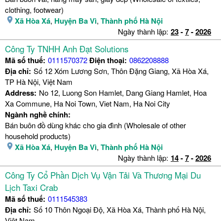
clothing, footwear)
Xã Hòa Xá
,
Huyện Ba Vì
,
Thành phố Hà Nội
Ngày thành lập:
23
-
7
-
2026
Công Ty TNHH Anh Đạt Solutions
Mã số thuế:
0111570372
Điện thoại:
0862208888
Địa chỉ:
Số 12 Xóm Lương Sơn, Thôn Đặng Giang, Xã Hòa Xá,
TP Hà Nội, Việt Nam
Address:
No 12, Luong Son Hamlet, Dang Giang Hamlet, Hoa
Xa Commune, Ha Noi Town, Viet Nam, Ha Noi City
Ngành nghề chính:
Bán buôn đồ dùng khác cho gia đình (Wholesale of other
household products)
Xã Hòa Xá
,
Huyện Ba Vì
,
Thành phố Hà Nội
Ngày thành lập:
14
-
7
-
2026
Công Ty Cổ Phần Dịch Vụ Vận Tải Và Thương Mại Du
Lịch Taxi Crab
Mã số thuế:
0111545383
Địa chỉ:
Số 10 Thôn Ngoại Độ, Xã Hòa Xá, Thành phố Hà Nội,
Việt Nam