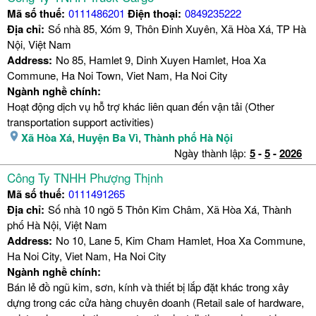
Mã số thuế:
0111486201
Điện thoại:
0849235222
Địa chỉ:
Số nhà 85, Xóm 9, Thôn Đinh Xuyên, Xã Hòa Xá, TP Hà
Nội, Việt Nam
Address:
No 85, Hamlet 9, Dinh Xuyen Hamlet, Hoa Xa
Commune, Ha Noi Town, Viet Nam, Ha Noi City
Ngành nghề chính:
Hoạt động dịch vụ hỗ trợ khác liên quan đến vận tải (Other
transportation support activities)
Xã Hòa Xá
,
Huyện Ba Vì
,
Thành phố Hà Nội
Ngày thành lập:
5
-
5
-
2026
Công Ty TNHH Phượng Thịnh
Mã số thuế:
0111491265
Địa chỉ:
Số nhà 10 ngõ 5 Thôn Kim Châm, Xã Hòa Xá, Thành
phố Hà Nội, Việt Nam
Address:
No 10, Lane 5, Kim Cham Hamlet, Hoa Xa Commune,
Ha Noi City, Viet Nam, Ha Noi City
Ngành nghề chính:
Bán lẻ đồ ngũ kim, sơn, kính và thiết bị lắp đặt khác trong xây
dựng trong các cửa hàng chuyên doanh (Retail sale of hardware,