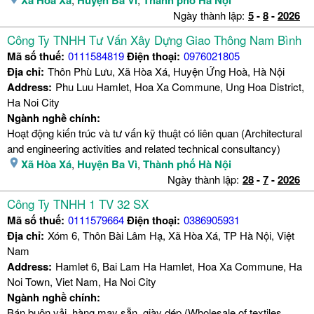
Ngày thành lập:
5
-
8
-
2026
Công Ty TNHH Tư Vấn Xây Dựng Giao Thông Nam Bình
Mã số thuế:
0111584819
Điện thoại:
0976021805
Địa chỉ:
Thôn Phù Lưu, Xã Hòa Xá, Huyện Ứng Hoà, Hà Nội
Address:
Phu Luu Hamlet, Hoa Xa Commune, Ung Hoa District,
Ha Noi City
Ngành nghề chính:
Hoạt động kiến trúc và tư vấn kỹ thuật có liên quan (Architectural
and engineering activities and related technical consultancy)
Xã Hòa Xá
,
Huyện Ba Vì
,
Thành phố Hà Nội
Ngày thành lập:
28
-
7
-
2026
Công Ty TNHH 1 TV 32 SX
Mã số thuế:
0111579664
Điện thoại:
0386905931
Địa chỉ:
Xóm 6, Thôn Bài Lâm Hạ, Xã Hòa Xá, TP Hà Nội, Việt
Nam
Address:
Hamlet 6, Bai Lam Ha Hamlet, Hoa Xa Commune, Ha
Noi Town, Viet Nam, Ha Noi City
Ngành nghề chính:
Bán buôn vải, hàng may sẵn, giày dép (Wholesale of textiles,