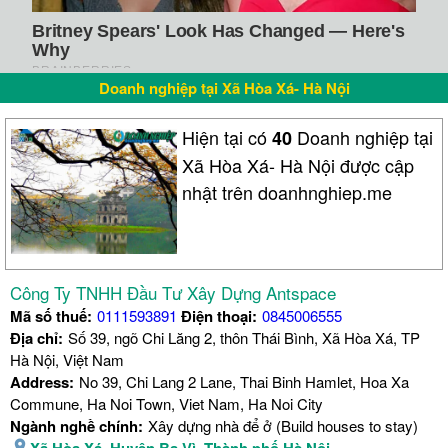
Doanh nghiệp tại Xã Hòa Xá- Hà Nội
Hiện tại có
Doanh nghiệp tại
40
Xã Hòa Xá- Hà Nội được cập
nhật trên doanhnghiep.me
Công Ty TNHH Đầu Tư Xây Dựng Antspace
Mã số thuế:
0111593891
Điện thoại:
0845006555
Địa chỉ:
Số 39, ngõ Chi Lăng 2, thôn Thái Bình, Xã Hòa Xá, TP
Hà Nội, Việt Nam
Address:
No 39, Chi Lang 2 Lane, Thai Binh Hamlet, Hoa Xa
Commune, Ha Noi Town, Viet Nam, Ha Noi City
Ngành nghề chính:
Xây dựng nhà để ở (Build houses to stay)
Xã Hòa Xá
,
Huyện Ba Vì
,
Thành phố Hà Nội