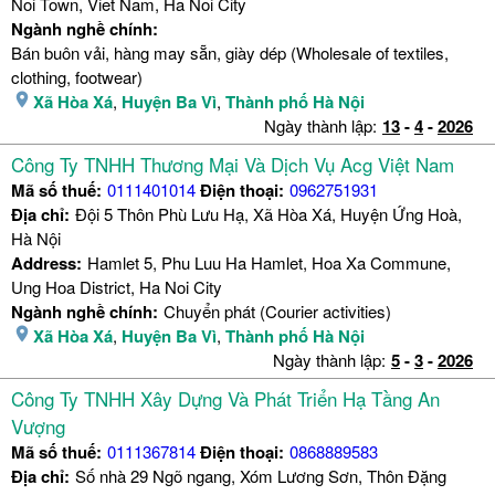
Noi Town, Viet Nam, Ha Noi City
Ngành nghề chính:
Bán buôn vải, hàng may sẵn, giày dép (Wholesale of textiles,
clothing, footwear)
Xã Hòa Xá
,
Huyện Ba Vì
,
Thành phố Hà Nội
Ngày thành lập:
13
-
4
-
2026
Công Ty TNHH Thương Mại Và Dịch Vụ Acg Việt Nam
Mã số thuế:
0111401014
Điện thoại:
0962751931
Địa chỉ:
Đội 5 Thôn Phù Lưu Hạ, Xã Hòa Xá, Huyện Ứng Hoà,
Hà Nội
Address:
Hamlet 5, Phu Luu Ha Hamlet, Hoa Xa Commune,
Ung Hoa District, Ha Noi City
Ngành nghề chính:
Chuyển phát (Courier activities)
Xã Hòa Xá
,
Huyện Ba Vì
,
Thành phố Hà Nội
Ngày thành lập:
5
-
3
-
2026
Công Ty TNHH Xây Dựng Và Phát Triển Hạ Tầng An
Vượng
Mã số thuế:
0111367814
Điện thoại:
0868889583
Địa chỉ:
Số nhà 29 Ngõ ngang, Xóm Lương Sơn, Thôn Đặng