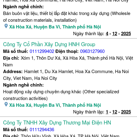
Ngành nghề chính:
Bán buôn vật liệu, thiết bị lắp đặt khác trong xây dựng (Wholesle
of construction materials, installation)
Xã Hòa Xá
,
Huyện Ba Vì
,
Thành phố Hà Nội
Ngày thành lập:
4
-
12
-
2025
Công Ty Cổ Phần Xây Dựng HNH Group
Mã số thuế:
0111299402
Điện thoại:
0963127960
Địa chỉ:
Xóm 1, Thôn Dư Xá, Xã Hòa Xá, Thành phố Hà Nội, Việt
Nam
Address:
Hamlet 1, Du Xa Hamlet, Hoa Xa Commune, Ha Noi
City, Viet Nam, Ha Noi City
Ngành nghề chính:
Hoạt động xây dựng chuyên dụng khác (Other specialized
construction activities)
Xã Hòa Xá
,
Huyện Ba Vì
,
Thành phố Hà Nội
Ngày thành lập:
1
-
12
-
2025
Công Ty TNHH Xây Dựng Thương Mại Điện HN
Mã số thuế:
0111294436
Địa chỉ:
Thôn Hữu Vĩnh, Xã Hòa Xá, TP Hà Nội, Việt Nam