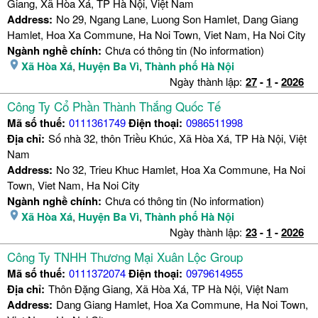
Giang, Xã Hòa Xá, TP Hà Nội, Việt Nam
Address:
No 29, Ngang Lane, Luong Son Hamlet, Dang Giang
Hamlet, Hoa Xa Commune, Ha Noi Town, Viet Nam, Ha Noi City
Ngành nghề chính:
Chưa có thông tin (No information)
Xã Hòa Xá
,
Huyện Ba Vì
,
Thành phố Hà Nội
Ngày thành lập:
27
-
1
-
2026
Công Ty Cổ Phần Thành Thắng Quốc Tế
Mã số thuế:
0111361749
Điện thoại:
0986511998
Địa chỉ:
Số nhà 32, thôn Triều Khúc, Xã Hòa Xá, TP Hà Nội, Việt
Nam
Address:
No 32, Trieu Khuc Hamlet, Hoa Xa Commune, Ha Noi
Town, Viet Nam, Ha Noi City
Ngành nghề chính:
Chưa có thông tin (No information)
Xã Hòa Xá
,
Huyện Ba Vì
,
Thành phố Hà Nội
Ngày thành lập:
23
-
1
-
2026
Công Ty TNHH Thương Mại Xuân Lộc Group
Mã số thuế:
0111372074
Điện thoại:
0979614955
Địa chỉ:
Thôn Đặng Giang, Xã Hòa Xá, TP Hà Nội, Việt Nam
Address:
Dang Giang Hamlet, Hoa Xa Commune, Ha Noi Town,