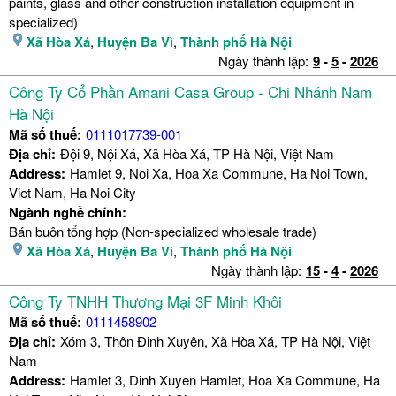
paints, glass and other construction installation equipment in
specialized)
Xã Hòa Xá
,
Huyện Ba Vì
,
Thành phố Hà Nội
Ngày thành lập:
9
-
5
-
2026
Công Ty Cổ Phần Amani Casa Group - Chi Nhánh Nam
Hà Nội
Mã số thuế:
0111017739-001
Địa chỉ:
Đội 9, Nội Xá, Xã Hòa Xá, TP Hà Nội, Việt Nam
Address:
Hamlet 9, Noi Xa, Hoa Xa Commune, Ha Noi Town,
Viet Nam, Ha Noi City
Ngành nghề chính:
Bán buôn tổng hợp (Non-specialized wholesale trade)
Xã Hòa Xá
,
Huyện Ba Vì
,
Thành phố Hà Nội
Ngày thành lập:
15
-
4
-
2026
Công Ty TNHH Thương Mại 3F Minh Khôi
Mã số thuế:
0111458902
Địa chỉ:
Xóm 3, Thôn Đinh Xuyên, Xã Hòa Xá, TP Hà Nội, Việt
Nam
Address:
Hamlet 3, Dinh Xuyen Hamlet, Hoa Xa Commune, Ha