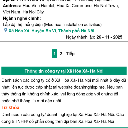
Address:
Huu Vinh Hamlet, Hoa Xa Commune, Ha Noi Town,
Viet Nam, Ha Noi City
Ngành nghề chính:
Lắp đặt hệ thống điện (Electrical installation activities)
Xã Hòa Xá
,
Huyện Ba Vì
,
Thành phố Hà Nội
Ngày thành lập:
26
-
11
-
2025
1
2
Tiếp
Thông tin công ty tại Xã Hòa Xá- Hà Nội
Danh sách các công ty có ở Xã Hòa Xá- Hà Nội mới nhất & đầy đủ
nhất liên tục được cập nhật tại website doanhnghiep.me. Nếu bạn
thấy thông tin không chính xác, vui lòng đóng góp với chúng tôi
hoặc chờ thông tin mới cập nhật.
Từ khóa
Danh sách các công ty/ doanh nghiệp tại Xã Hòa Xá- Hà Nội. Các
công ti TNHH/ cổ phần đóng trên địa bàn Xã Hòa Xá- Hà Nội