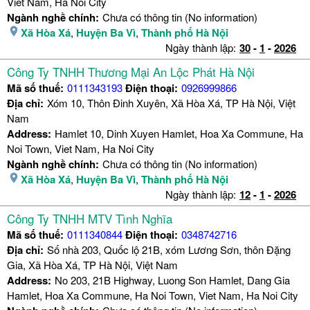
Viet Nam, Ha Noi City
Ngành nghề chính:
Chưa có thông tin (No information)
Xã Hòa Xá
,
Huyện Ba Vì
,
Thành phố Hà Nội
Ngày thành lập:
30
-
1
-
2026
Công Ty TNHH Thương Mại An Lộc Phát Hà Nội
Mã số thuế:
0111343193
Điện thoại:
0926999866
Địa chỉ:
Xóm 10, Thôn Đinh Xuyên, Xã Hòa Xá, TP Hà Nội, Việt
Nam
Address:
Hamlet 10, Dinh Xuyen Hamlet, Hoa Xa Commune, Ha
Noi Town, Viet Nam, Ha Noi City
Ngành nghề chính:
Chưa có thông tin (No information)
Xã Hòa Xá
,
Huyện Ba Vì
,
Thành phố Hà Nội
Ngày thành lập:
12
-
1
-
2026
Công Ty TNHH MTV Tình Nghĩa
Mã số thuế:
0111340844
Điện thoại:
0348742716
Địa chỉ:
Số nhà 203, Quốc lộ 21B, xóm Lương Sơn, thôn Đặng
Gia, Xã Hòa Xá, TP Hà Nội, Việt Nam
Address:
No 203, 21B Highway, Luong Son Hamlet, Dang Gia
Hamlet, Hoa Xa Commune, Ha Noi Town, Viet Nam, Ha Noi City