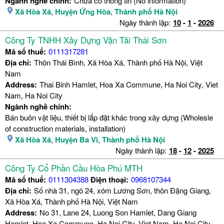
Ngành nghề chính:
Chưa có thông tin (No information)
Xã Hòa Xá
,
Huyện Ứng Hòa
,
Thành phố Hà Nội
Ngày thành lập:
10
-
1
-
2026
Công Ty TNHH Xây Dựng Vận Tải Thái Sơn
Mã số thuế:
0111317281
Địa chỉ:
Thôn Thái Bình, Xã Hòa Xá, Thành phố Hà Nội, Việt
Nam
Address:
Thai Binh Hamlet, Hoa Xa Commune, Ha Noi City, Viet
Nam, Ha Noi City
Ngành nghề chính:
Bán buôn vật liệu, thiết bị lắp đặt khác trong xây dựng (Wholesle
of construction materials, installation)
Xã Hòa Xá
,
Huyện Ba Vì
,
Thành phố Hà Nội
Ngày thành lập:
18
-
12
-
2025
Công Ty Cổ Phần Cầu Hòa Phú MTH
Mã số thuế:
0111304388
Điện thoại:
0968107344
Địa chỉ:
Số nhà 31, ngõ 24, xóm Lương Sơn, thôn Đặng Giang,
Xã Hòa Xá, Thành phố Hà Nội, Việt Nam
Address:
No 31, Lane 24, Luong Son Hamlet, Dang Giang
Hamlet, Hoa Xa Commune, Ha Noi City, Viet Nam, Ha Noi City