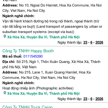
Address:
No 10, Ngoai Do Hamlet, Hoa Xa Commune, Ha Noi
City, Viet Nam, Ha Noi City
Ngành nghề chính:
Vận tải hành khách đường bộ trong nội thành, ngoại thành (trừ
vận tải bằng xe buýt) (Land transport of passengers by urban or
suburban transport systems (except via bus))
Xã Hòa Xá
,
Huyện Ba Vì
,
Thành phố Hà Nội
Ngày thành lập:
23
-
6
-
2026
Công Ty TNHH Happy Booth
Mã số thuế:
0111545390
Địa chỉ:
Số 215, Ngõ 1, Thôn Xuân Quang, Xã Hòa Xá, Thành
phố Hà Nội, Việt Nam
Address:
No 215, Lane 1, Xuan Quang Hamlet, Hoa Xa
Commune, Ha Noi City, Viet Nam, Ha Noi City
Ngành nghề chính:
Hoạt động nhiếp ảnh (Photographic activities)
Xã Hòa Xá
,
Huyện Ba Vì
,
Thành phố Hà Nội
Ngày thành lập:
23
-
6
-
2026
Công Ty TNHH Truck Cargo