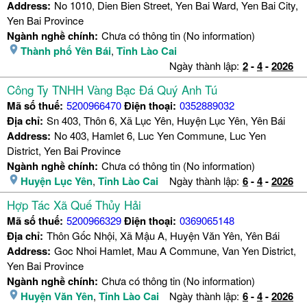
Address:
No 1010, Dien Bien Street, Yen Bai Ward, Yen Bai City,
Yen Bai Province
Ngành nghề chính:
Chưa có thông tin (No information)
Thành phố Yên Bái
,
Tỉnh Lào Cai
Ngày thành lập:
2
-
4
-
2026
Công Ty TNHH Vàng Bạc Đá Quý Anh Tú
Mã số thuế:
5200966470
Điện thoại:
0352889032
Địa chỉ:
Sn 403, Thôn 6, Xã Lục Yên, Huyện Lục Yên, Yên Bái
Address:
No 403, Hamlet 6, Luc Yen Commune, Luc Yen
District, Yen Bai Province
Ngành nghề chính:
Chưa có thông tin (No information)
Huyện Lục Yên
,
Tỉnh Lào Cai
Ngày thành lập:
6
-
4
-
2026
Hợp Tác Xã Quế Thủy Hải
Mã số thuế:
5200966329
Điện thoại:
0369065148
Địa chỉ:
Thôn Gốc Nhội, Xã Mậu A, Huyện Văn Yên, Yên Bái
Address:
Goc Nhoi Hamlet, Mau A Commune, Van Yen District,
Yen Bai Province
Ngành nghề chính:
Chưa có thông tin (No information)
Huyện Văn Yên
,
Tỉnh Lào Cai
Ngày thành lập:
6
-
4
-
2026