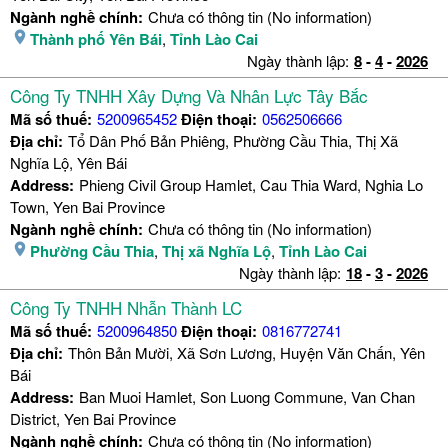
Ngành nghề chính:
Chưa có thông tin (No information)
Thành phố Yên Bái
,
Tỉnh Lào Cai
Ngày thành lập:
8
-
4
-
2026
Công Ty TNHH Xây Dựng Và Nhân Lực Tây Bắc
Mã số thuế:
5200965452
Điện thoại:
0562506666
Địa chỉ:
Tổ Dân Phố Bản Phiêng, Phường Cầu Thia, Thị Xã
Nghĩa Lộ, Yên Bái
Address:
Phieng Civil Group Hamlet, Cau Thia Ward, Nghia Lo
Town, Yen Bai Province
Ngành nghề chính:
Chưa có thông tin (No information)
Phường Cầu Thia
,
Thị xã Nghĩa Lộ
,
Tỉnh Lào Cai
Ngày thành lập:
18
-
3
-
2026
Công Ty TNHH Nhẫn Thành LC
Mã số thuế:
5200964850
Điện thoại:
0816772741
Địa chỉ:
Thôn Bản Mười, Xã Sơn Lương, Huyện Văn Chấn, Yên
Bái
Address:
Ban Muoi Hamlet, Son Luong Commune, Van Chan
District, Yen Bai Province
Ngành nghề chính:
Chưa có thông tin (No information)