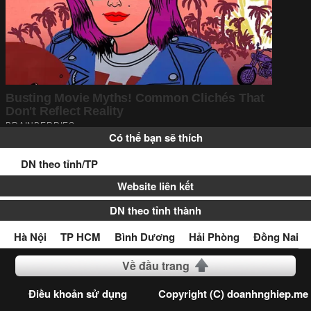
Có thể bạn sẽ thích
DN theo tỉnh/TP
Website liên kết
DN theo tỉnh thành
Hà Nội
TP HCM
Bình Dương
Hải Phòng
Đồng Nai
Về đầu trang
Điều khoản sử dụng
Copyright (C) doanhnghiep.me