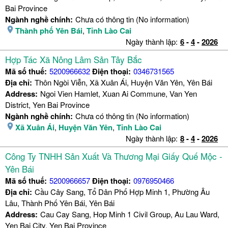
Bai Province
Ngành nghề chính:
Chưa có thông tin (No information)
Thành phố Yên Bái
,
Tỉnh Lào Cai
Ngày thành lập:
6
-
4
-
2026
Hợp Tác Xã Nông Lâm Sản Tây Bắc
Mã số thuế:
5200966632
Điện thoại:
0346731565
Địa chỉ:
Thôn Ngòi Viễn, Xã Xuân Ái, Huyện Văn Yên, Yên Bái
Address:
Ngoi Vien Hamlet, Xuan Ai Commune, Van Yen
District, Yen Bai Province
Ngành nghề chính:
Chưa có thông tin (No information)
Xã Xuân Ái
,
Huyện Văn Yên
,
Tỉnh Lào Cai
Ngày thành lập:
8
-
4
-
2026
Công Ty TNHH Sản Xuất Và Thương Mại Giấy Quế Mộc -
Yên Bái
Mã số thuế:
5200966657
Điện thoại:
0976950466
Địa chỉ:
Cầu Cây Sang, Tổ Dân Phố Hợp Minh 1, Phường Âu
Lâu, Thành Phố Yên Bái, Yên Bái
Address:
Cau Cay Sang, Hop Minh 1 Civil Group, Au Lau Ward,
Yen Bai City, Yen Bai Province