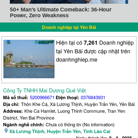
Doanh nghiệp tại Yên Bái
Hiện tại có
Doanh nghiệp
7,261
tại Yên Bái được cập nhật trên
doanhnghiep.me
Công Ty TNHH Mai Dương Quế Việt
Mã số thuế:
5200966671
Điện thoại:
0376843931
Địa chỉ:
Thôn Khe Cá, Xã Lương Thịnh, Huyện Trấn Yên, Yên Bái
Address:
Khe Ca Hamlet, Luong Thinh Commune, Tran Yen
District, Yen Bai Province
Ngành nghề chính:
Chưa có thông tin (No information)
Xã Lương Thịnh
,
Huyện Trấn Yên
,
Tỉnh Lào Cai
Ngày thành lập:
8
-
4
-
2026