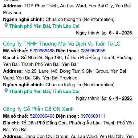
Address:
TDP Phuc Thinh, Au Lau Ward, Yen Bai City, Yen Bai
Province
Ngành nghề chính:
Chưa có thông tin (No information)
Thành phố Yên Bái
,
Tỉnh Lào Cai
Ngày thành lập:
6
-
4
-
2026
Công Ty TNHH Thương Mại Và Dịch Vụ Tuấn Tú LC
Mã số thuế:
5200966488
Điện thoại:
0859950955
Địa chỉ:
Số Nhà 29, Ngõ 146, Tổ Dân Phố Đồng Tâm 9, Phường
Yên Bái, Thành Phố Yên Bái, Yên Bái
Address:
No 29, Lane 146, Dong Tam 9 Civil Group, Yen Bai
Ward, Yen Bai City, Yen Bai Province
Ngành nghề chính:
Chưa có thông tin (No information)
Thành phố Yên Bái
,
Tỉnh Lào Cai
Ngày thành lập:
6
-
4
-
2026
Công Ty Cổ Phần Gỗ CN Xanh
Mã số thuế:
5200966463
Điện thoại:
0978608111
Địa chỉ:
Tổ Dân Phố Đắng Con, Phường Âu Lâu, Thành Phố Yên
Bái, Yên Bái
Address:
Dang Con Civil Group, Au Lau Ward, Yen Bai City, Yen