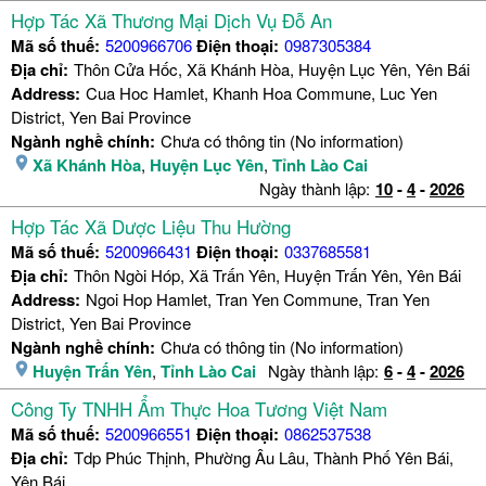
Hợp Tác Xã Thương Mại Dịch Vụ Đỗ An
Mã số thuế:
5200966706
Điện thoại:
0987305384
Địa chỉ:
Thôn Cửa Hốc, Xã Khánh Hòa, Huyện Lục Yên, Yên Bái
Address:
Cua Hoc Hamlet, Khanh Hoa Commune, Luc Yen
District, Yen Bai Province
Ngành nghề chính:
Chưa có thông tin (No information)
Xã Khánh Hòa
,
Huyện Lục Yên
,
Tỉnh Lào Cai
Ngày thành lập:
10
-
4
-
2026
Hợp Tác Xã Dược Liệu Thu Hường
Mã số thuế:
5200966431
Điện thoại:
0337685581
Địa chỉ:
Thôn Ngòi Hóp, Xã Trấn Yên, Huyện Trấn Yên, Yên Bái
Address:
Ngoi Hop Hamlet, Tran Yen Commune, Tran Yen
District, Yen Bai Province
Ngành nghề chính:
Chưa có thông tin (No information)
Huyện Trấn Yên
,
Tỉnh Lào Cai
Ngày thành lập:
6
-
4
-
2026
Công Ty TNHH Ẩm Thực Hoa Tương Việt Nam
Mã số thuế:
5200966551
Điện thoại:
0862537538
Địa chỉ:
Tdp Phúc Thịnh, Phường Âu Lâu, Thành Phố Yên Bái,
Yên Bái