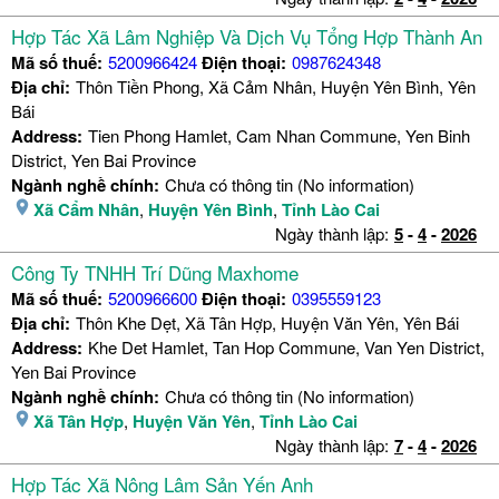
Hợp Tác Xã Lâm Nghiệp Và Dịch Vụ Tổng Hợp Thành An
Mã số thuế:
5200966424
Điện thoại:
0987624348
Địa chỉ:
Thôn Tiền Phong, Xã Cảm Nhân, Huyện Yên Bình, Yên
Bái
Address:
Tien Phong Hamlet, Cam Nhan Commune, Yen Binh
District, Yen Bai Province
Ngành nghề chính:
Chưa có thông tin (No information)
Xã Cẩm Nhân
,
Huyện Yên Bình
,
Tỉnh Lào Cai
Ngày thành lập:
5
-
4
-
2026
Công Ty TNHH Trí Dũng Maxhome
Mã số thuế:
5200966600
Điện thoại:
0395559123
Địa chỉ:
Thôn Khe Dẹt, Xã Tân Hợp, Huyện Văn Yên, Yên Bái
Address:
Khe Det Hamlet, Tan Hop Commune, Van Yen District,
Yen Bai Province
Ngành nghề chính:
Chưa có thông tin (No information)
Xã Tân Hợp
,
Huyện Văn Yên
,
Tỉnh Lào Cai
Ngày thành lập:
7
-
4
-
2026
Hợp Tác Xã Nông Lâm Sản Yến Anh