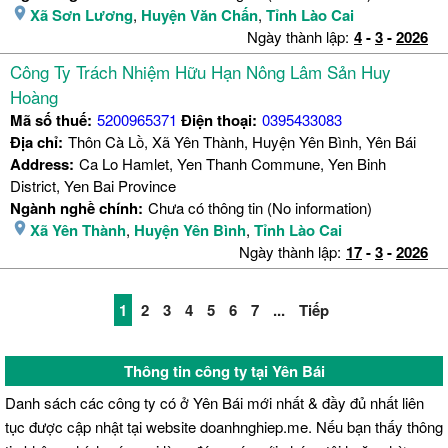
Xã Sơn Lương
,
Huyện Văn Chấn
,
Tỉnh Lào Cai
Ngày thành lập:
4
-
3
-
2026
Công Ty Trách Nhiệm Hữu Hạn Nông Lâm Sản Huy
Hoàng
Mã số thuế:
5200965371
Điện thoại:
0395433083
Địa chỉ:
Thôn Cà Lồ, Xã Yên Thành, Huyện Yên Bình, Yên Bái
Address:
Ca Lo Hamlet, Yen Thanh Commune, Yen Binh
District, Yen Bai Province
Ngành nghề chính:
Chưa có thông tin (No information)
Xã Yên Thành
,
Huyện Yên Bình
,
Tỉnh Lào Cai
Ngày thành lập:
17
-
3
-
2026
1
2
3
4
5
6
7
...
Tiếp
Thông tin công ty tại Yên Bái
Danh sách các công ty có ở Yên Bái mới nhất & đầy đủ nhất liên
tục được cập nhật tại website doanhnghiep.me. Nếu bạn thấy thông