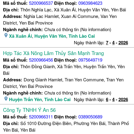
Mã số thuế:
5200966537
Điện thoại:
0963984623
Địa chỉ:
Thôn Nghĩa Lạc, Xã Xuân Ái, Huyện Văn Yên, Yên Bái
Address:
Nghia Lac Hamlet, Xuan Ai Commune, Van Yen
District, Yen Bai Province
Ngành nghề chính:
Chưa có thông tin (No information)
Xã Xuân Ái
,
Huyện Văn Yên
,
Tỉnh Lào Cai
Ngày thành lập:
7
-
4
-
2026
Hợp Tác Xã Nông Lâm Thủy Sản Mạnh Trang
Mã số thuế:
5200966456
Điện thoại:
0975649719
Địa chỉ:
Thôn Đồng Gianh, Xã Trấn Yên, Huyện Trấn Yên, Yên
Bái
Address:
Dong Gianh Hamlet, Tran Yen Commune, Tran Yen
District, Yen Bai Province
Ngành nghề chính:
Chưa có thông tin (No information)
Huyện Trấn Yên
,
Tỉnh Lào Cai
Ngày thành lập:
6
-
4
-
2026
Công Ty TNHH Ý An 56
Mã số thuế:
5200966311
Điện thoại:
0389050689
Địa chỉ:
Số 1010 Đường Điện Biên, Phường Yên Bái, Thành Phố
Yên Bái, Yên Bái