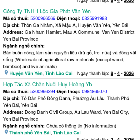
Công Ty TNHH Lộc Gia Phát Văn Yên
Mã số thuế:
5200966569
Điện thoại:
0825991988
Địa chỉ:
Thôn Ga Nhâm, Xã Mậu A, Huyện Văn Yên, Yên Bái
Address:
Ga Nham Hamlet, Mau A Commune, Van Yen District,
Yen Bai Province
Ngành nghề chính:
Bán buôn nông, lâm sản nguyên liệu (trừ gỗ, tre, nứa) và động vật
sống (Wholesale of agricultural raw materials (except wood,
bamboo) and live animals)
Huyện Văn Yên
,
Tỉnh Lào Cai
Ngày thành lập:
8
-
4
-
2026
Hợp Tác Xã Chăn Nuôi Huy Hoàng Yb
Mã số thuế:
5200966294
Điện thoại:
0984865070
Địa chỉ:
Tổ Dân Phố Đồng Danh, Phường Âu Lâu, Thành Phố
Yên Bái, Yên Bái
Address:
Dong Danh Civil Group, Au Lau Ward, Yen Bai City,
Yen Bai Province
Ngành nghề chính:
Chưa có thông tin (No information)
Thành phố Yên Bái
,
Tỉnh Lào Cai
Ngày thành lập:
2
-
4
-
2026