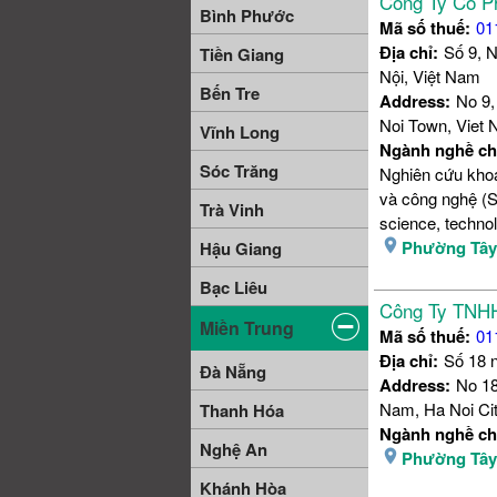
Công Ty Cổ P
Bình Phước
Mã số thuế:
01
Địa chỉ:
Số 9, N
Tiền Giang
Nội, Việt Nam
Bến Tre
Address:
No 9,
Noi Town, Viet 
Vĩnh Long
Ngành nghề ch
Sóc Trăng
Nghiên cứu khoa
và công nghệ (Sc
Trà Vinh
science, techno
Phường Tâ
Hậu Giang
Bạc Liêu
Công Ty TNHH
Miền Trung
Mã số thuế:
01
Địa chỉ:
Số 18 
Đà Nẵng
Address:
No 18
Nam, Ha Noi Ci
Thanh Hóa
Ngành nghề ch
Nghệ An
Phường Tâ
Khánh Hòa