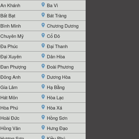
An Khánh
Ba Vì
Bất Bạt
Bát Tràng
Bình Minh
Chương Dương
Chuyên Mỹ
Cổ Đô
Đa Phúc
Đại Thanh
Đại Xuyên
Dân Hòa
Đan Phượng
Đoài Phương
Đông Anh
Dương Hòa
Gia Lâm
Hạ Bằng
Hát Môn
Hòa Lạc
Hòa Phú
Hòa Xá
Hoài Đức
Hồng Sơn
Hồng Vân
Hưng Đạo
Hương Sơn
Kiều Phú