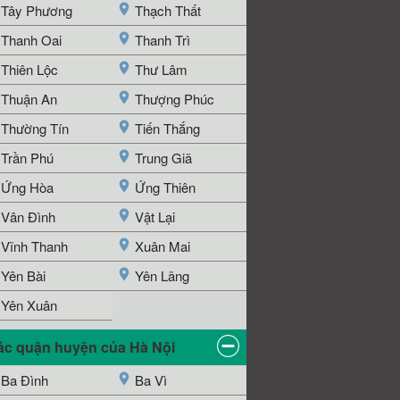
Tây Phương
Thạch Thất
Thanh Oai
Thanh Trì
Thiên Lộc
Thư Lâm
Thuận An
Thượng Phúc
Thường Tín
Tiến Thắng
Trần Phú
Trung Giã
Ứng Hòa
Ứng Thiên
Vân Đình
Vật Lại
Vĩnh Thanh
Xuân Mai
Yên Bài
Yên Lãng
Yên Xuân
ác quận huyện của Hà Nội
Ba Đình
Ba Vì