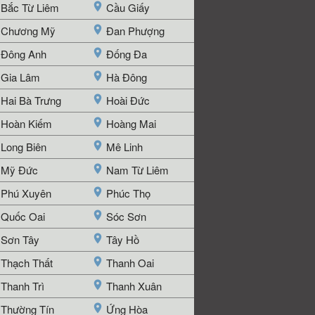
Bắc Từ Liêm
Cầu Giấy
Chương Mỹ
Đan Phượng
Đông Anh
Đống Đa
Gia Lâm
Hà Đông
Hai Bà Trưng
Hoài Đức
Hoàn Kiếm
Hoàng Mai
Long Biên
Mê Linh
Mỹ Đức
Nam Từ Liêm
Phú Xuyên
Phúc Thọ
Quốc Oai
Sóc Sơn
Sơn Tây
Tây Hồ
Thạch Thất
Thanh Oai
Thanh Trì
Thanh Xuân
Thường Tín
Ứng Hòa