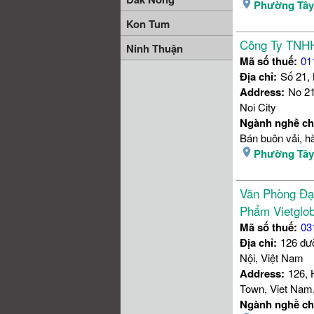
Phường Tâ
Kon Tum
Công Ty TNHH
Ninh Thuận
Mã số thuế:
01
Địa chỉ:
Số 21,
Address:
No 21
Noi City
Ngành nghề ch
Bán buôn vải, hà
Phường Tâ
Văn Phòng Đạ
Phẩm Vietglob
Mã số thuế:
03
Địa chỉ:
126 đư
Nội, Việt Nam
Address:
126, 
Town, Viet Nam,
Ngành nghề ch