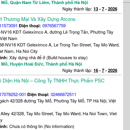
y Mỗ
,
Quận Nam Từ Liêm
,
Thành phố Hà Nội
Ngày thành lập:
13
-
7
-
2026
 Thương Mại Và Xây Dựng Atcons
11573091
Điện thoại:
0976567759
-NV16 KĐT Geleximco A, đường Lê Trọng Tấn, Phường Tây
 Việt Nam
38-NV16 KDT Geleximco A, Le Trong Tan Street, Tay Mo Ward,
et Nam, Ha Noi City
ính:
Xây dựng nhà để ở (Build houses to stay)
y Mỗ
,
Huyện Hoài Đức
,
Thành phố Hà Nội
Ngày thành lập:
16
-
7
-
2026
i Diện Hà Nội – Công Ty TNHH Thực Phẩm PSC
17078252-001
Điện thoại:
02466872511
ngách 42/328 đường Tây Mỗ, Phường Tây Mỗ, TP Hà Nội, Việt
 Alley 42/328, Tay Mo Street, Tay Mo Ward, Ha Noi Town, Viet
ty
ính:
Chưa có thông tin (No information)