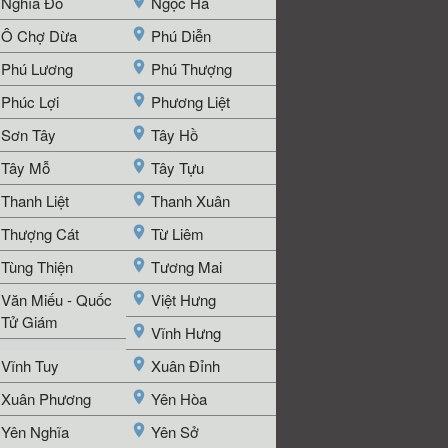
Nghĩa Đô
Ngọc Hà
Ô Chợ Dừa
Phú Diễn
Phú Lương
Phú Thượng
Phúc Lợi
Phương Liệt
Sơn Tây
Tây Hồ
Tây Mỗ
Tây Tựu
Thanh Liệt
Thanh Xuân
Thượng Cát
Từ Liêm
Tùng Thiện
Tương Mai
Văn Miếu - Quốc
Việt Hưng
Tử Giám
Vĩnh Hưng
Vĩnh Tuy
Xuân Đỉnh
Xuân Phương
Yên Hòa
Yên Nghĩa
Yên Sở