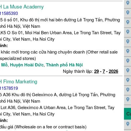
H La Muse Academy
11585393
5 ô số 01, Khu đô thị mới hai bên đường Lê Trọng Tấn, Phường
phố Hà Nội, Việt Nam
K5 O So 01, Moi Hai Ben Urban Area, Le Trong Tan Street, Tay
 City, Viet Nam, Ha Noi City
ính:
 khác mới trong các cửa hàng chuyên doanh (Other retail sale
specialized stores)
y Mỗ
,
Huyện Hoài Đức
,
Thành phố Hà Nội
Ngày thành lập:
29
-
7
-
2026
 Fimo Marketing
11578519
Lô A36 Khu đô thị Geleximco A, đường Lê Trọng Tấn, Phường
phố Hà Nội, Việt Nam
 Lot A36, Geleximco A Urban Area, Le Trong Tan Street, Tay
C
 City, Viet Nam, Ha Noi City
ính:
, đấu giá (Wholesale on a fee or contract basis)