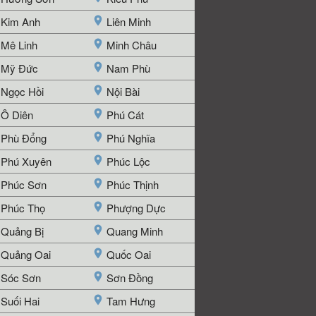
Kim Anh
Liên Minh
Mê Linh
Minh Châu
Mỹ Đức
Nam Phù
Ngọc Hồi
Nội Bài
Ô Diên
Phú Cát
Phù Đổng
Phú Nghĩa
Phú Xuyên
Phúc Lộc
Phúc Sơn
Phúc Thịnh
Phúc Thọ
Phượng Dực
Quảng Bị
Quang Minh
Quảng Oai
Quốc Oai
Sóc Sơn
Sơn Đồng
Suối Hai
Tam Hưng