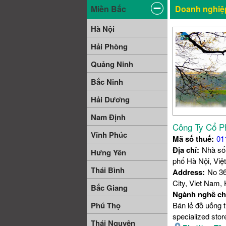
Miền Bắc
Doanh nghiệp
Hà Nội
Hải Phòng
Quảng Ninh
Bắc Ninh
Hải Dương
Nam Định
Công Ty Cổ P
Vĩnh Phúc
Mã số thuế:
01
Địa chỉ:
Nhà số
Hưng Yên
phố Hà Nội, Vi
Thái Bình
Address:
No 36
City, Viet Nam, 
Bắc Giang
Ngành nghề ch
Bán lẻ đồ uống 
Phú Thọ
specialized stor
Thái Nguyên