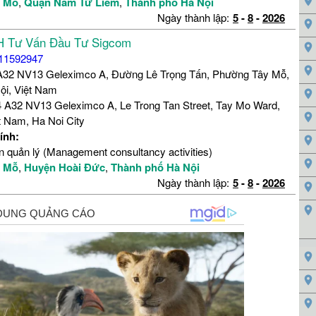
y Mỗ
,
Quận Nam Từ Liêm
,
Thành phố Hà Nội
Ngày thành lập:
5
-
8
-
2026
H Tư Vấn Đầu Tư Sigcom
11592947
A32 NV13 Geleximco A, Đường Lê Trọng Tấn, Phường Tây Mỗ,
ội, Việt Nam
 A32 NV13 Geleximco A, Le Trong Tan Street, Tay Mo Ward,
et Nam, Ha Noi City
ính:
n quản lý (Management consultancy activities)
y Mỗ
,
Huyện Hoài Đức
,
Thành phố Hà Nội
Ngày thành lập:
5
-
8
-
2026