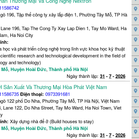
hần Thương Mại Và Công Nghệ Nextron
11586742
gõ 196, Tập thể công ty xây lắp điện 1, Phường Tây Mỗ, TP Hà
 Lane 196, Tap The Cong Ty Xay Lap Dien 1, Tay Mo Ward, Ha
Nam, Ha Noi City
ính:
 học và phát triển công nghệ trong lĩnh vực khoa học kỹ thuật
ientific research and technological development in the field of
logy and technology)
y Mỗ
,
Huyện Hoài Đức
,
Thành phố Hà Nội
Ngày thành lập:
31
-
7
-
2026
 Sản Xuất Và Thương Mại Hòa Phát Việt Nam
11586735
Điện thoại:
0973391681
ngõ 122 phố Do Nha, Phường Tây Mỗ, TP Hà Nội, Việt Nam
, Lane 122, Do Nha Street, Tay Mo Ward, Ha Noi Town, Viet
ty
ính:
Xây dựng nhà để ở (Build houses to stay)
y Mỗ
,
Huyện Hoài Đức
,
Thành phố Hà Nội
Ngày thành lập:
31
-
7
-
2026