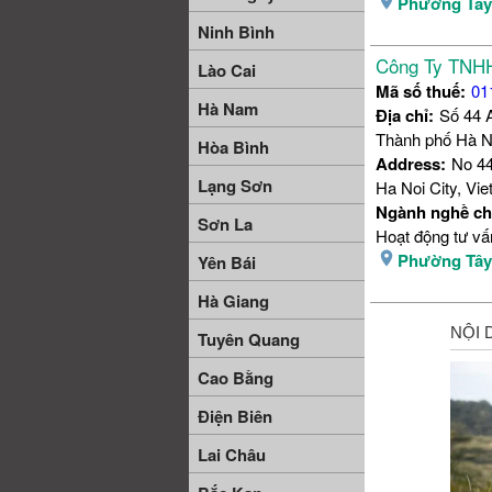
Phường Tâ
Ninh Bình
Công Ty TNH
Lào Cai
Mã số thuế:
01
Hà Nam
Địa chỉ:
Số 44 
Thành phố Hà N
Hòa Bình
Address:
No 44
Lạng Sơn
Ha Noi City, Vi
Ngành nghề ch
Sơn La
Hoạt động tư vấ
Phường Tâ
Yên Bái
Hà Giang
Tuyên Quang
Cao Bằng
Điện Biên
Lai Châu