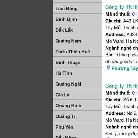
Công Ty TNH
Lâm Đồng
Mã số thuế:
01
Bình Định
Địa chỉ:
A43-LK
Tây Mỗ, Thành 
Đắk Lắk
Address:
A43-L
Quảng Nam
Mo Ward, Ha Noi
Ngành nghề ch
Thừa Thiên Huế
Bán lẻ hàng hóa
of new goods in 
Bình Thuận
Phường Tâ
Hà Tĩnh
Quảng Ngãi
Công Ty TNHH
Mã số thuế:
01
Gia Lai
Địa chỉ:
Số 6, 
Quảng Bình
Tây Mỗ, Thành 
Address:
No 6,
Quảng Trị
Mo Ward, Ha Noi
Ngành nghề ch
Phú Yên
Đại lý, môi giới
Đắk Nông