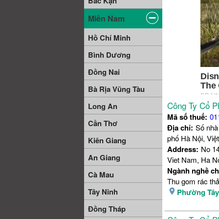
Bắc Kạn
Miền Nam
Hồ Chí Minh
Bình Dương
Đồng Nai
Bà Rịa Vũng Tàu
Công Ty Cổ P
Long An
Mã số thuế:
01
Cần Thơ
Địa chỉ:
Số nhà
phố Hà Nội, Vi
Kiên Giang
Address:
No 14
An Giang
Viet Nam, Ha No
Ngành nghề ch
Cà Mau
Thu gom rác thả
Tây Ninh
Phường Tâ
Đồng Tháp