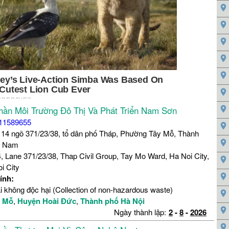
hần Môi Trường Đô Thị Và Phát Triển Nam Sơn
11589655
 14 ngõ 371/23/38, tổ dân phố Tháp, Phường Tây Mỗ, Thành
ệt Nam
, Lane 371/23/38, Thap Civil Group, Tay Mo Ward, Ha Noi City,
i City
ính:
i không độc hại (Collection of non-hazardous waste)
y Mỗ
,
Huyện Hoài Đức
,
Thành phố Hà Nội
Ngày thành lập:
2
-
8
-
2026