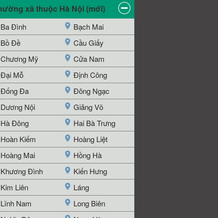
hường xã thuộc Hà Nội (mới)
Ba Đình
Bạch Mai
Bồ Đề
Cầu Giấy
Chương Mỹ
Cửa Nam
Đại Mỗ
Định Công
Đống Đa
Đông Ngạc
Dương Nội
Giảng Võ
Hà Đông
Hai Bà Trưng
Hoàn Kiếm
Hoàng Liệt
Hoàng Mai
Hồng Hà
Khương Đình
Kiến Hưng
Kim Liên
Láng
Lĩnh Nam
Long Biên