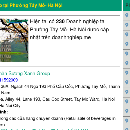
 tại Phường Tây Mỗ- Hà Nội
P
Hiện tại có
Doanh nghiệp tại
230
Phường Tây Mỗ- Hà Nội được cập
nhật trên doanhnghiep.me
hần Sương Xanh Group
11592009
 36A, Ngách 44 Ngõ 193 Phố Cầu Cốc, Phường Tây Mỗ, Thành
ệt Nam
a, Alley 44, Lane 193, Cau Coc Street, Tay Mo Ward, Ha Noi
Ha Noi City
ính:
trong các cửa hàng chuyên doanh (Retail sale of beverages in
es)