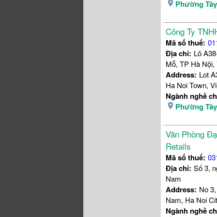
Phường Tâ
Công Ty TNHH
Mã số thuế:
01
Địa chỉ:
Lô A38
Mỗ, TP Hà Nội,
Address:
Lot A
Ha Noi Town, Vi
Ngành nghề ch
Phường Tâ
Văn Phòng Đạ
Retails
Mã số thuế:
03
Địa chỉ:
Số 3, 
Nam
Address:
No 3,
Nam, Ha Noi Ci
Ngành nghề ch