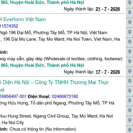
y Mỗ
,
Huyện Hoài Đức
,
Thành phố Hà Nội
Ngày thành lập:
21
-
7
-
2026
 Everform Việt Nam
11574352
 Ngõ 196 Đại Mỗ, Phường Tây Mỗ, TP Hà Nội, Việt Nam
, 196 Dai Mo Lane, Tay Mo Ward, Ha Noi Town, Viet Nam, Ha
ính:
ng may sẵn, giày dép (Wholesale of textiles, clothing, footwear)
y Mỗ
,
Huyện Hoài Đức
,
Thành phố Hà Nội
Ngày thành lập:
17
-
7
-
2026
i Diện Hà Nội – Công Ty TNHH Thương Mại Thực
al
16956497-001
Điện thoại:
02466873180
ờng Hữu Hưng, Tổ dân phố Ngang, Phường Tây Mỗ, TP Hà
Huu Hung Street, Ngang Civil Group, Tay Mo Ward, Ha Noi
 Ha Noi City
ính:
Chưa có thông tin (No information)