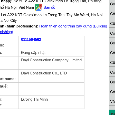
p nhập):
Số 50 lô A22 KĐT Geleximco Lê Trọng Tấn, Phường
Cô
hố Hà Nội, Việt Nam
Bản đồ
 Lot A22 KDT Geleximco Le Trong Tan, Tay Mo Ward, Ha Noi
Ha Noi City
Cô
nh (Main profession):
Hoàn thiện công trình xây dựng (Building
nishing)
0111564562
Cô
de:
Cô
x:
Đang cập nhật
:
Dayi Construction Company Limited
Cô
Dayi Construction Co., LTD
ort name:
thuế:
n:
Lương Thị Minh
e:
P