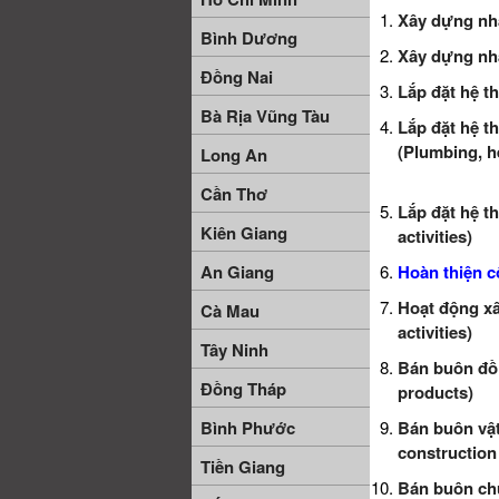
Xây dựng nhà
Bình Dương
Xây dựng nhà
Đồng Nai
Lắp đặt hệ th
Bà Rịa Vũng Tàu
Lắp đặt hệ t
(Plumbing, he
Long An
Cần Thơ
Lắp đặt hệ t
Kiên Giang
activities)
An Giang
Hoàn thiện c
Hoạt động xâ
Cà Mau
activities)
Tây Ninh
Bán buôn đồ 
Đồng Tháp
products)
Bình Phước
Bán buôn vật 
construction 
Tiền Giang
Bán buôn ch