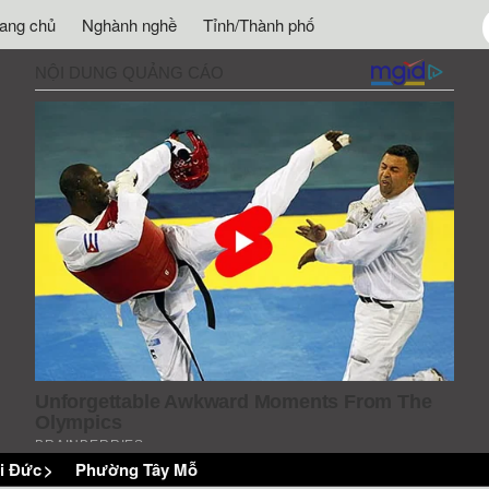
rang chủ
Nghành nghề
Tỉnh/Thành phố
i Đức
>
Phường Tây Mỗ