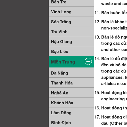
Bến Tre
waste and sc
Vĩnh Long
Bán buôn tổn
Sóc Trăng
Bán lẻ khác 
non-speciali
Trà Vinh
Bán lẻ đồ ngũ
Hậu Giang
trong các cử
and other con
Bạc Liêu
Bán lẻ đồ điệ
Miền Trung
đèn và bộ đè
trong các cử
Đà Nẵng
appliances, 
Thanh Hóa
articles n.e.c
Hoạt động kiế
Nghệ An
engineering a
Khánh Hòa
Hoạt động thi
Lâm Đồng
Hoạt động dị
Bình Định
đâu (Other bu