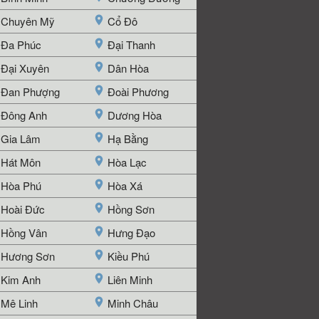
Chuyên Mỹ
Cổ Đô
Đa Phúc
Đại Thanh
Đại Xuyên
Dân Hòa
Đan Phượng
Đoài Phương
Đông Anh
Dương Hòa
Gia Lâm
Hạ Bằng
Hát Môn
Hòa Lạc
Hòa Phú
Hòa Xá
Hoài Đức
Hồng Sơn
Hồng Vân
Hưng Đạo
Hương Sơn
Kiều Phú
Kim Anh
Liên Minh
Mê Linh
Minh Châu