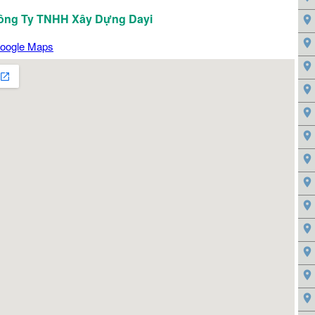
 Công Ty TNHH Xây Dựng Dayi
oogle Maps