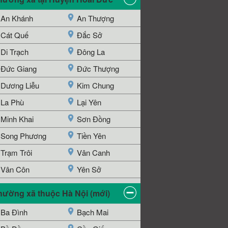
An Khánh
An Thượng
Cát Quế
Đắc Sở
Di Trạch
Đông La
Đức Giang
Đức Thượng
Dương Liễu
Kim Chung
La Phù
Lại Yên
Minh Khai
Sơn Đồng
Song Phương
Tiền Yên
Trạm Trôi
Vân Canh
Vân Côn
Yên Sở
hường xã thuộc Hà Nội (mới)
Ba Đình
Bạch Mai