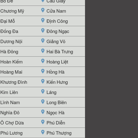
Bồ Đề
Cầu Giấy
Chương Mỹ
Cửa Nam
Đại Mỗ
Định Công
Đống Đa
Đông Ngạc
Dương Nội
Giảng Võ
Hà Đông
Hai Bà Trưng
Hoàn Kiếm
Hoàng Liệt
Hoàng Mai
Hồng Hà
Khương Đình
Kiến Hưng
Kim Liên
Láng
Lĩnh Nam
Long Biên
Nghĩa Đô
Ngọc Hà
Ô Chợ Dừa
Phú Diễn
Phú Lương
Phú Thượng