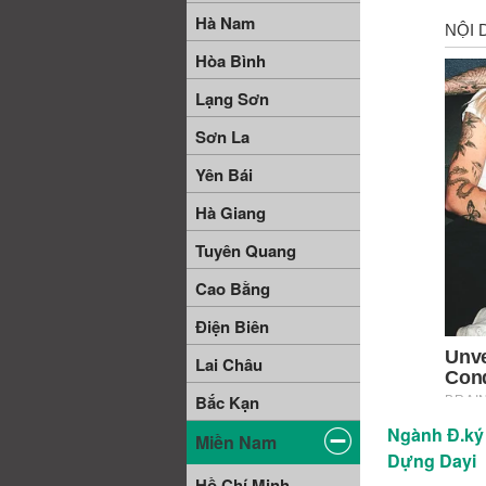
Hà Nam
Hòa Bình
Lạng Sơn
Sơn La
Yên Bái
Hà Giang
Tuyên Quang
Cao Bằng
Điện Biên
Lai Châu
Bắc Kạn
Ngành Đ.ký
Miền Nam
Dựng Dayi
Hồ Chí Minh