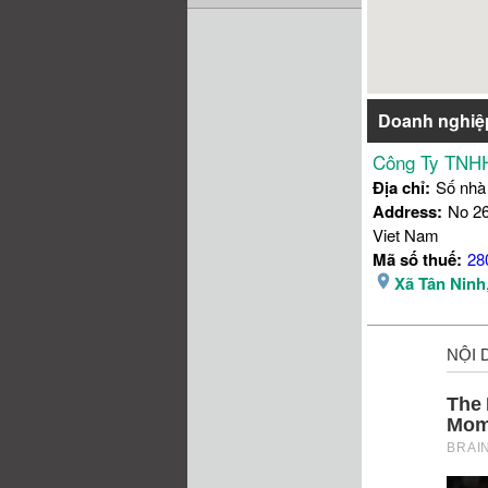
Doanh nghiệ
Công Ty TNHH
Địa chỉ:
Số nhà
Address:
No 26
Viet Nam
Mã số thuế:
28
Xã Tân Ninh