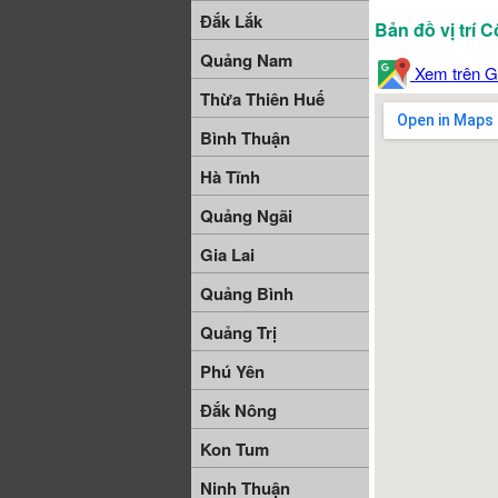
Đắk Lắk
Bản đồ vị trí
Quảng Nam
Xem trên G
Thừa Thiên Huế
Bình Thuận
Hà Tĩnh
Quảng Ngãi
Gia Lai
Quảng Bình
Quảng Trị
Phú Yên
Đắk Nông
Kon Tum
Ninh Thuận