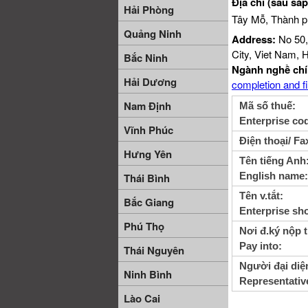
Địa chỉ (sau sá
Hải Phòng
Tây Mỗ, Thành p
Quảng Ninh
Address:
No 50,
City, Viet Nam, 
Bắc Ninh
Ngành nghề chí
Hải Dương
completion and fi
Nam Định
Mã số thuế:
Enterprise co
Vĩnh Phúc
Điện thoại/ Fa
Hưng Yên
Tên tiếng Anh
English name:
Thái Bình
Tên v.tắt:
Bắc Giang
Enterprise sh
Phú Thọ
Nơi đ.ký nộp 
Pay into:
Thái Nguyên
Người đại diệ
Ninh Bình
Representativ
Lào Cai