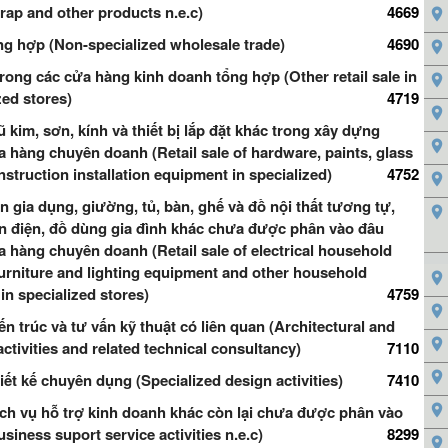
rap and other products n.e.c)
4669
g hợp (Non-specialized wholesale trade)
4690
trong các cửa hàng kinh doanh tổng hợp (Other retail sale in
zed stores)
4719
 kim, sơn, kính và thiết bị lắp đặt khác trong xây dựng
a hàng chuyên doanh (Retail sale of hardware, paints, glass
struction installation equipment in specialized)
4752
n gia dụng, giường, tủ, bàn, ghế và đồ nội thất tương tự,
n điện, đồ dùng gia đình khác chưa được phân vào đâu
a hàng chuyên doanh (Retail sale of electrical household
furniture and lighting equipment and other household
 in specialized stores)
4759
n trúc và tư vấn kỹ thuật có liên quan (Architectural and
ctivities and related technical consultancy)
7110
ết kế chuyên dụng (Specialized design activities)
7410
ch vụ hỗ trợ kinh doanh khác còn lại chưa được phân vào
siness suport service activities n.e.c)
8299