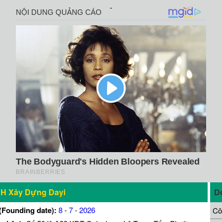
H Xây Dựng Dayi
D
(Founding date):
8
-
7
-
2026