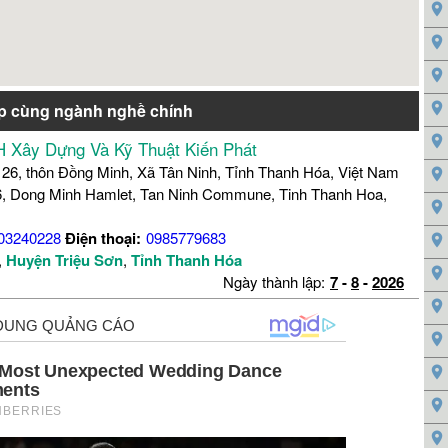
p cùng ngành nghề chính
 Xây Dựng Và Kỹ Thuật Kiến Phát
 26, thôn Đồng Minh, Xã Tân Ninh, Tỉnh Thanh Hóa, Việt Nam
, Dong Minh Hamlet, Tan Ninh Commune, Tinh Thanh Hoa,
03240228
Điện thoại:
0985779683
,
Huyện Triệu Sơn
,
Tỉnh Thanh Hóa
Ngày thành lập:
7
-
8
-
2026