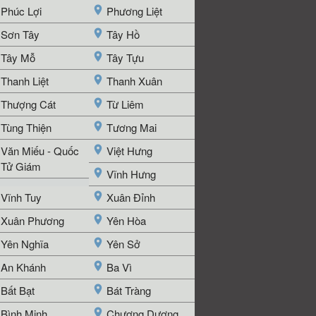
Phúc Lợi
Phương Liệt
Sơn Tây
Tây Hồ
Tây Mỗ
Tây Tựu
Thanh Liệt
Thanh Xuân
Thượng Cát
Từ Liêm
Tùng Thiện
Tương Mai
Văn Miếu - Quốc
Việt Hưng
Tử Giám
Vĩnh Hưng
Vĩnh Tuy
Xuân Đỉnh
Xuân Phương
Yên Hòa
Yên Nghĩa
Yên Sở
An Khánh
Ba Vì
Bất Bạt
Bát Tràng
Bình Minh
Chương Dương