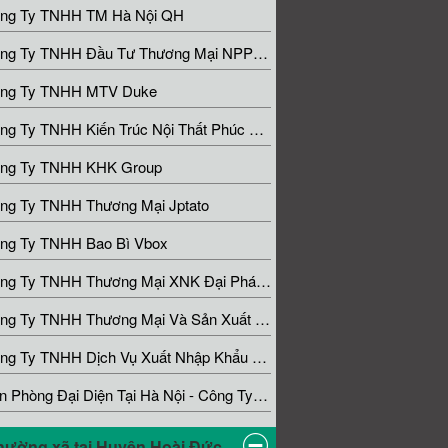
ng Ty TNHH TM Hà Nội QH
Công Ty TNHH Đầu Tư Thương Mại NPP Tuấn Việt
ng Ty TNHH MTV Duke
Công Ty TNHH Kiến Trúc Nội Thất Phúc Đam Home
ng Ty TNHH KHK Group
ng Ty TNHH Thương Mại Jptato
ng Ty TNHH Bao Bì Vbox
Công Ty TNHH Thương Mại XNK Đại Phát Fruits
Công Ty TNHH Thương Mại Và Sản Xuất Hồng Dương
Công Ty TNHH Dịch Vụ Xuất Nhập Khẩu Và Thương Mại Đức Long
Văn Phòng Đại Diện Tại Hà Nội - Công Ty TNHH Du Lịch Solvia
hường xã tại Huyện Hoài Đức