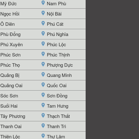
Mỹ Đức
Nam Phù
Ngọc Hồi
Nội Bài
Ô Diên
Phú Cát
Phù Đổng
Phú Nghĩa
Phú Xuyên
Phúc Lộc
Phúc Sơn
Phúc Thịnh
Phúc Thọ
Phượng Dực
Quảng Bị
Quang Minh
Quảng Oai
Quốc Oai
Sóc Sơn
Sơn Đồng
Suối Hai
Tam Hưng
Tây Phương
Thạch Thất
Thanh Oai
Thanh Trì
Thiên Lộc
Thư Lâm