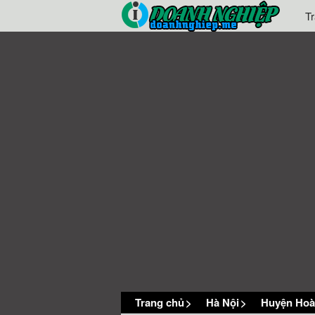
T
Trang chủ
>
Hà Nội
>
Huyện Hoà