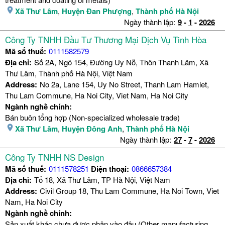
Xã Thư Lâm
,
Huyện Đan Phượng
,
Thành phố Hà Nội
Ngày thành lập:
9
-
1
-
2026
Công Ty TNHH Đầu Tư Thương Mại Dịch Vụ Tinh Hòa
Mã số thuế:
0111582579
Địa chỉ:
Số 2A, Ngõ 154, Đường Uy Nỗ, Thôn Thanh Lâm, Xã
Thư Lâm, Thành phố Hà Nội, Việt Nam
Address:
No 2a, Lane 154, Uy No Street, Thanh Lam Hamlet,
Thu Lam Commune, Ha Noi City, Viet Nam, Ha Noi City
Ngành nghề chính:
Bán buôn tổng hợp (Non-specialized wholesale trade)
Xã Thư Lâm
,
Huyện Đông Anh
,
Thành phố Hà Nội
Ngày thành lập:
27
-
7
-
2026
Công Ty TNHH NS Design
Mã số thuế:
0111578251
Điện thoại:
0866657384
Địa chỉ:
Tổ 18, Xã Thư Lâm, TP Hà Nội, Việt Nam
Address:
Civil Group 18, Thu Lam Commune, Ha Noi Town, Viet
Nam, Ha Noi City
Ngành nghề chính:
Sản xuất khác chưa được phân vào đâu (Other manufacturing