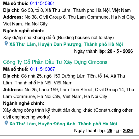
Mã số thuế:
0111515861
Địa chỉ:
Số 38, tổ 8, Xã Thư Lâm, Thành phố Hà Nội, Việt Nam
Address:
No 38, Civil Group 8, Thu Lam Commune, Ha Noi City,
Viet Nam, Ha Noi City
Ngành nghề chính:
Xây dựng nhà không để ở (Building houses not to stay)
Xã Thư Lâm
,
Huyện Đan Phượng
,
Thành phố Hà Nội
Ngày thành lập:
28
-
5
-
2026
Công Ty Cổ Phần Đầu Tư Xây Dựng Qmcons
Mã số thuế:
0111513367
Địa chỉ:
Số nhà 25, ngõ 159 Đường Lâm Tiên, tổ 14, Xã Thư
Lâm, Thành phố Hà Nội, Việt Nam
Address:
No 25, Lane 159, Lam Tien Street, Civil Group 14, Thu
Lam Commune, Ha Noi City, Viet Nam, Ha Noi City
Ngành nghề chính:
Xây dựng công trình kỹ thuật dân dụng khác (Constructing other
civil engineering works)
Xã Thư Lâm
,
Huyện Đông Anh
,
Thành phố Hà Nội
Ngày thành lập:
26
-
5
-
2026