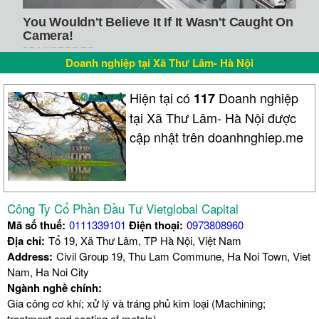
Doanh nghiệp tại Xã Thư Lâm- Hà Nội
Hiện tại có
Doanh nghiệp
117
tại Xã Thư Lâm- Hà Nội được
cập nhật trên doanhnghiep.me
Công Ty Cổ Phần Đầu Tư Vietglobal Capital
Mã số thuế:
0111339101
Điện thoại:
0973808960
Địa chỉ:
Tổ 19, Xã Thư Lâm, TP Hà Nội, Việt Nam
Address:
Civil Group 19, Thu Lam Commune, Ha Noi Town, Viet
Nam, Ha Noi City
Ngành nghề chính:
Gia công cơ khí; xử lý và tráng phủ kim loại (Machining;
treatment and coating of metals)