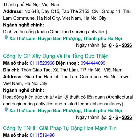
Thành phố Hà Nội, Việt Nam
Address:
No 648, Day C15, Tap The Z153, Civil Group 11, Thu
Lam Commune, Ha Noi City, Viet Nam, Ha Noi City
Ngành nghề chính:
Dịch vụ ăn uống khác (Other food serving activities)
Xã Thư Lâm
,
Huyện Đan Phượng
,
Thành phố Hà Nội
Ngày thành lập:
8
-
6
-
2026
Công Ty CP Xây Dựng Và Hạ Tầng Đức Thiện
Mã số thuế:
0111523968
Điện thoại:
0944444099
Địa chỉ:
Thôn Giao Tác, Xã Thư Lâm, TP Hà Nội, Việt Nam
Address:
Giao Tac Hamlet, Thu Lam Commune, Ha Noi Town,
Viet Nam, Ha Noi City
Ngành nghề chính:
Hoạt động kiến trúc và tư vấn kỹ thuật có liên quan (Architectural
and engineering activities and related technical consultancy)
Xã Thư Lâm
,
Huyện Đan Phượng
,
Thành phố Hà Nội
Ngày thành lập:
3
-
6
-
2026
Công Ty TNHH Giải Pháp Tự Động Hoá Mạnh Tín
Mã số thuế:
0111519496