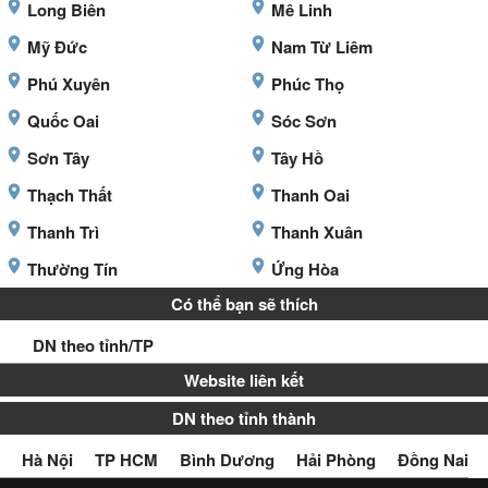
Long Biên
Mê Linh
Mỹ Đức
Nam Từ Liêm
Phú Xuyên
Phúc Thọ
Quốc Oai
Sóc Sơn
Sơn Tây
Tây Hồ
Thạch Thất
Thanh Oai
Thanh Trì
Thanh Xuân
Thường Tín
Ứng Hòa
Có thể bạn sẽ thích
DN theo tỉnh/TP
Website liên kết
DN theo tỉnh thành
Hà Nội
TP HCM
Bình Dương
Hải Phòng
Đồng Nai