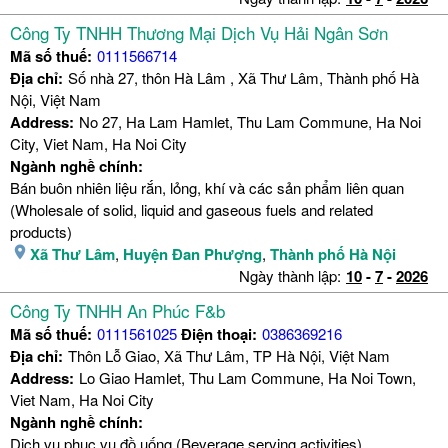
Công Ty TNHH Thương Mại Dịch Vụ Hải Ngân Sơn
Mã số thuế:
0111566714
Địa chỉ:
Số nhà 27, thôn Hà Lâm , Xã Thư Lâm, Thành phố Hà
Nội, Việt Nam
Address:
No 27, Ha Lam Hamlet, Thu Lam Commune, Ha Noi
City, Viet Nam, Ha Noi City
Ngành nghề chính:
Bán buôn nhiên liệu rắn, lỏng, khí và các sản phẩm liên quan
(Wholesale of solid, liquid and gaseous fuels and related
products)
Xã Thư Lâm
,
Huyện Đan Phượng
,
Thành phố Hà Nội
Ngày thành lập:
10
-
7
-
2026
Công Ty TNHH An Phúc F&b
Mã số thuế:
0111561025
Điện thoại:
0386369216
Địa chỉ:
Thôn Lỗ Giao, Xã Thư Lâm, TP Hà Nội, Việt Nam
Address:
Lo Giao Hamlet, Thu Lam Commune, Ha Noi Town,
Viet Nam, Ha Noi City
Ngành nghề chính:
Dịch vụ phục vụ đồ uống (Beverage serving activities)