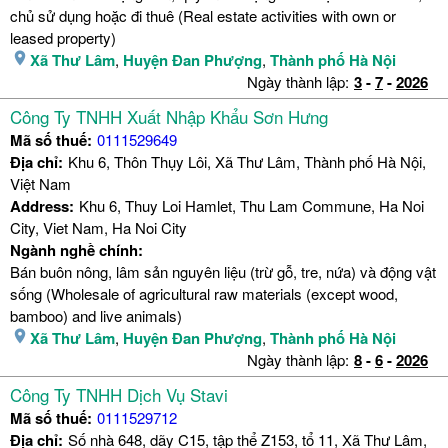
chủ sử dụng hoặc đi thuê (Real estate activities with own or
leased property)
Xã Thư Lâm
,
Huyện Đan Phượng
,
Thành phố Hà Nội
Ngày thành lập:
3
-
7
-
2026
Công Ty TNHH Xuất Nhập Khẩu Sơn Hưng
Mã số thuế:
0111529649
Địa chỉ:
Khu 6, Thôn Thụy Lôi, Xã Thư Lâm, Thành phố Hà Nội,
Việt Nam
Address:
Khu 6, Thuy Loi Hamlet, Thu Lam Commune, Ha Noi
City, Viet Nam, Ha Noi City
Ngành nghề chính:
Bán buôn nông, lâm sản nguyên liệu (trừ gỗ, tre, nứa) và động vật
sống (Wholesale of agricultural raw materials (except wood,
bamboo) and live animals)
Xã Thư Lâm
,
Huyện Đan Phượng
,
Thành phố Hà Nội
Ngày thành lập:
8
-
6
-
2026
Công Ty TNHH Dịch Vụ Stavi
Mã số thuế:
0111529712
Địa chỉ:
Số nhà 648, dãy C15, tập thể Z153, tổ 11, Xã Thư Lâm,