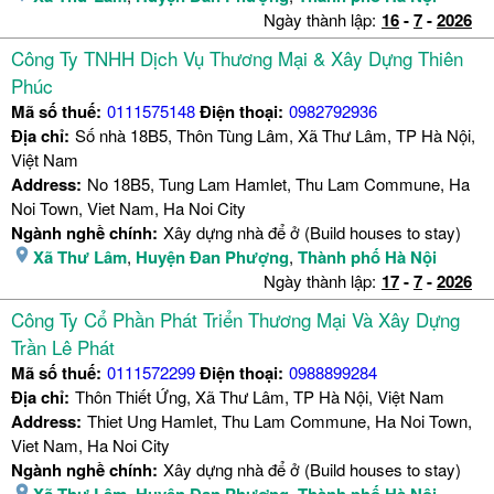
Ngày thành lập:
16
-
7
-
2026
Công Ty TNHH Dịch Vụ Thương Mại & Xây Dựng Thiên
Phúc
Mã số thuế:
0111575148
Điện thoại:
0982792936
Địa chỉ:
Số nhà 18B5, Thôn Tùng Lâm, Xã Thư Lâm, TP Hà Nội,
Việt Nam
Address:
No 18B5, Tung Lam Hamlet, Thu Lam Commune, Ha
Noi Town, Viet Nam, Ha Noi City
Ngành nghề chính:
Xây dựng nhà để ở (Build houses to stay)
Xã Thư Lâm
,
Huyện Đan Phượng
,
Thành phố Hà Nội
Ngày thành lập:
17
-
7
-
2026
Công Ty Cổ Phần Phát Triển Thương Mại Và Xây Dựng
Trần Lê Phát
Mã số thuế:
0111572299
Điện thoại:
0988899284
Địa chỉ:
Thôn Thiết Ứng, Xã Thư Lâm, TP Hà Nội, Việt Nam
Address:
Thiet Ung Hamlet, Thu Lam Commune, Ha Noi Town,
Viet Nam, Ha Noi City
Ngành nghề chính:
Xây dựng nhà để ở (Build houses to stay)
Xã Thư Lâm
,
Huyện Đan Phượng
,
Thành phố Hà Nội