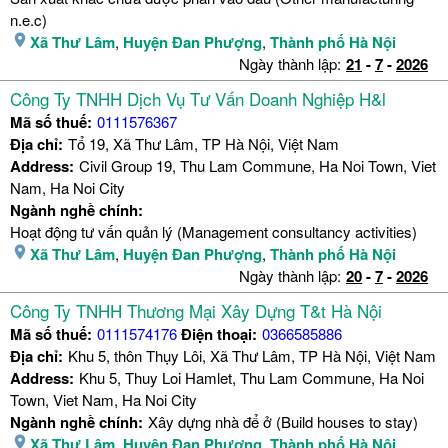
n.e.c)
Xã Thư Lâm
,
Huyện Đan Phượng
,
Thành phố Hà Nội
Ngày thành lập:
21
-
7
-
2026
Công Ty TNHH Dịch Vụ Tư Vấn Doanh Nghiệp H&l
Mã số thuế:
0111576367
Địa chỉ:
Tổ 19, Xã Thư Lâm, TP Hà Nội, Việt Nam
Address:
Civil Group 19, Thu Lam Commune, Ha Noi Town, Viet
Nam, Ha Noi City
Ngành nghề chính:
Hoạt động tư vấn quản lý (Management consultancy activities)
Xã Thư Lâm
,
Huyện Đan Phượng
,
Thành phố Hà Nội
Ngày thành lập:
20
-
7
-
2026
Công Ty TNHH Thương Mại Xây Dựng T&t Hà Nội
Mã số thuế:
0111574176
Điện thoại:
0366585886
Địa chỉ:
Khu 5, thôn Thụy Lôi, Xã Thư Lâm, TP Hà Nội, Việt Nam
Address:
Khu 5, Thuy Loi Hamlet, Thu Lam Commune, Ha Noi
Town, Viet Nam, Ha Noi City
Ngành nghề chính:
Xây dựng nhà để ở (Build houses to stay)
Xã Thư Lâm
,
Huyện Đan Phượng
,
Thành phố Hà Nội