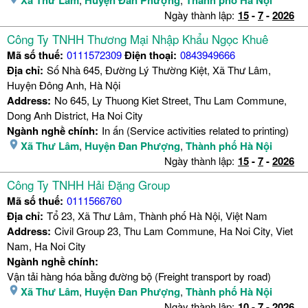
Ngày thành lập:
15
-
7
-
2026
Công Ty TNHH Thương Mại Nhập Khẩu Ngọc Khuê
Mã số thuế:
0111572309
Điện thoại:
0843949666
Địa chỉ:
Số Nhà 645, Đường Lý Thường Kiệt, Xã Thư Lâm,
Huyện Đông Anh, Hà Nội
Address:
No 645, Ly Thuong Kiet Street, Thu Lam Commune,
Dong Anh District, Ha Noi City
Ngành nghề chính:
In ấn (Service activities related to printing)
Xã Thư Lâm
,
Huyện Đan Phượng
,
Thành phố Hà Nội
Ngày thành lập:
15
-
7
-
2026
Công Ty TNHH Hải Đặng Group
Mã số thuế:
0111566760
Địa chỉ:
Tổ 23, Xã Thư Lâm, Thành phố Hà Nội, Việt Nam
Address:
Civil Group 23, Thu Lam Commune, Ha Noi City, Viet
Nam, Ha Noi City
Ngành nghề chính:
Vận tải hàng hóa bằng đường bộ (Freight transport by road)
Xã Thư Lâm
,
Huyện Đan Phượng
,
Thành phố Hà Nội
Ngày thành lập:
10
-
7
-
2026