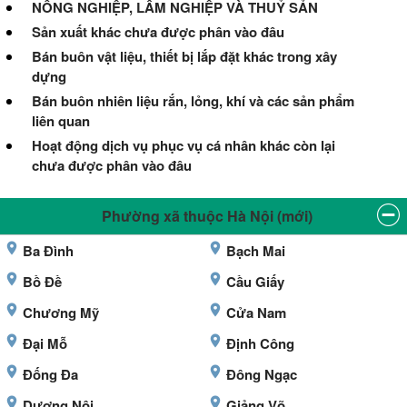
NÔNG NGHIỆP, LÂM NGHIỆP VÀ THUỶ SẢN
Sản xuất khác chưa được phân vào đâu
Bán buôn vật liệu, thiết bị lắp đặt khác trong xây
dựng
Bán buôn nhiên liệu rắn, lỏng, khí và các sản phẩm
liên quan
Hoạt động dịch vụ phục vụ cá nhân khác còn lại
chưa được phân vào đâu
Phường xã thuộc Hà Nội (mới)
Ba Đình
Bạch Mai
Bồ Đề
Cầu Giấy
Chương Mỹ
Cửa Nam
Đại Mỗ
Định Công
Đống Đa
Đông Ngạc
Dương Nội
Giảng Võ