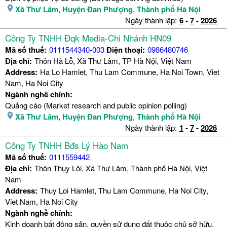
Xã Thư Lâm
,
Huyện Đan Phượng
,
Thành phố Hà Nội
Ngày thành lập:
6
-
7
-
2026
Công Ty TNHH Đqk Media-Chi Nhánh HN09
Mã số thuế:
0111544340-003
Điện thoại:
0986480746
Địa chỉ:
Thôn Hà Lỗ, Xã Thư Lâm, TP Hà Nội, Việt Nam
Address:
Ha Lo Hamlet, Thu Lam Commune, Ha Noi Town, Viet
Nam, Ha Noi City
Ngành nghề chính:
Quảng cáo (Market research and public opinion polling)
Xã Thư Lâm
,
Huyện Đan Phượng
,
Thành phố Hà Nội
Ngày thành lập:
1
-
7
-
2026
Công Ty TNHH Bđs Lý Hào Nam
Mã số thuế:
0111559442
Địa chỉ:
Thôn Thụy Lôi, Xã Thư Lâm, Thành phố Hà Nội, Việt
Nam
Address:
Thuy Loi Hamlet, Thu Lam Commune, Ha Noi City,
Viet Nam, Ha Noi City
Ngành nghề chính:
Kinh doanh bất động sản, quyền sử dụng đất thuộc chủ sở hữu,