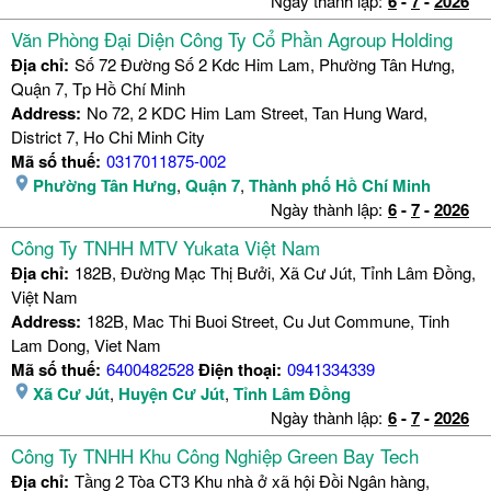
Ngày thành lập:
6
-
7
-
2026
Văn Phòng Đại Diện Công Ty Cổ Phần Agroup Holding
Địa chỉ:
Số 72 Đường Số 2 Kdc Him Lam, Phường Tân Hưng,
Quận 7, Tp Hồ Chí Minh
Address:
No 72, 2 KDC Him Lam Street, Tan Hung Ward,
District 7, Ho Chi Minh City
Mã số thuế:
0317011875-002
Phường Tân Hưng
,
Quận 7
,
Thành phố Hồ Chí Minh
Ngày thành lập:
6
-
7
-
2026
Công Ty TNHH MTV Yukata Việt Nam
Địa chỉ:
182B, Đường Mạc Thị Bưởi, Xã Cư Jút, Tỉnh Lâm Đồng,
Việt Nam
Address:
182B, Mac Thi Buoi Street, Cu Jut Commune, Tinh
Lam Dong, Viet Nam
Mã số thuế:
6400482528
Điện thoại:
0941334339
Xã Cư Jút
,
Huyện Cư Jút
,
Tỉnh Lâm Đồng
Ngày thành lập:
6
-
7
-
2026
Công Ty TNHH Khu Công Nghiệp Green Bay Tech
Địa chỉ:
Tầng 2 Tòa CT3 Khu nhà ở xã hội Đồi Ngân hàng,