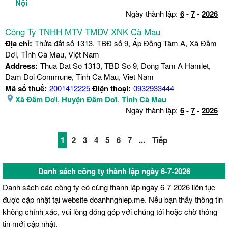
Nội
Ngày thành lập:
6
-
7
-
2026
Công Ty TNHH MTV TMDV XNK Cà Mau
Địa chỉ:
Thửa đất số 1313, TBĐ số 9, Ấp Đồng Tâm A, Xã Đầm
Dơi, Tỉnh Cà Mau, Việt Nam
Address:
Thua Dat So 1313, TBD So 9, Dong Tam A Hamlet,
Dam Doi Commune, Tinh Ca Mau, Viet Nam
Mã số thuế:
2001412225
Điện thoại:
0932933444
Xã Đầm Dơi
,
Huyện Đầm Dơi
,
Tỉnh Cà Mau
Ngày thành lập:
6
-
7
-
2026
1
2
3
4
5
6
7
...
Tiếp
Danh sách công ty thành lập ngày 6-7-2026
Danh sách các công ty có cùng thành lập ngày 6-7-2026 liên tục
được cập nhật tại website doanhnghiep.me. Nếu bạn thấy thông tin
không chính xác, vui lòng đóng góp với chúng tôi hoặc chờ thông
tin mới cập nhật.