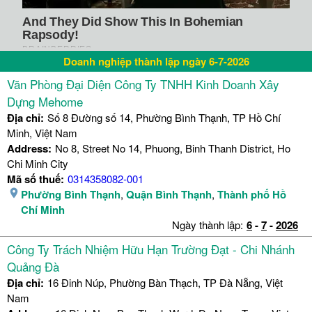
Doanh nghiệp thành lập ngày 6-7-2026
Văn Phòng Đại Diện Công Ty TNHH Kinh Doanh Xây
Dựng Mehome
Địa chỉ:
Số 8 Đường số 14, Phường Bình Thạnh, TP Hồ Chí
Minh, Việt Nam
Address:
No 8, Street No 14, Phuong, Binh Thanh District, Ho
Chi Minh City
Mã số thuế:
0314358082-001
Phường Bình Thạnh
,
Quận Bình Thạnh
,
Thành phố Hồ
Chí Minh
Ngày thành lập:
6
-
7
-
2026
Công Ty Trách Nhiệm Hữu Hạn Trường Đạt - Chi Nhánh
Quảng Đà
Địa chỉ:
16 Đinh Núp, Phường Bàn Thạch, TP Đà Nẵng, Việt
Nam