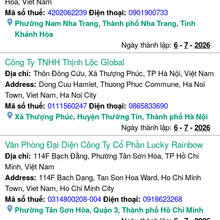
Hoa, Viet Nam
Mã số thuế:
4202062239
Điện thoại:
0901900733
Phường Nam Nha Trang
,
Thành phố Nha Trang
,
Tỉnh
Khánh Hòa
Ngày thành lập:
6
-
7
-
2026
Công Ty TNHH Thịnh Lộc Global
Địa chỉ:
Thôn Đông Cứu, Xã Thượng Phúc, TP Hà Nội, Việt Nam
Address:
Dong Cuu Hamlet, Thuong Phuc Commune, Ha Noi
Town, Viet Nam, Ha Noi City
Mã số thuế:
0111560247
Điện thoại:
0865833690
Xã Thượng Phúc
,
Huyện Thường Tín
,
Thành phố Hà Nội
Ngày thành lập:
6
-
7
-
2026
Văn Phòng Đại Diện Công Ty Cổ Phần Lucky Rainbow
Địa chỉ:
114F Bạch Đằng, Phường Tân Sơn Hòa, TP Hồ Chí
Minh, Việt Nam
Address:
114F Bach Dang, Tan Son Hoa Ward, Ho Chi Minh
Town, Viet Nam, Ho Chi Minh City
Mã số thuế:
0314800208-004
Điện thoại:
0918623268
Phường Tân Sơn Hòa
,
Quận 3
,
Thành phố Hồ Chí Minh