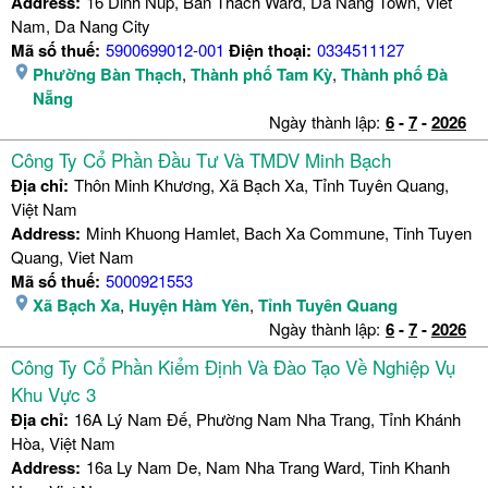
Address:
16 Dinh Nup, Ban Thach Ward, Da Nang Town, Viet
Nam, Da Nang City
Mã số thuế:
5900699012-001
Điện thoại:
0334511127
Phường Bàn Thạch
,
Thành phố Tam Kỳ
,
Thành phố Đà
Nẵng
Ngày thành lập:
6
-
7
-
2026
Công Ty Cổ Phần Đầu Tư Và TMDV Minh Bạch
Địa chỉ:
Thôn Minh Khương, Xã Bạch Xa, Tỉnh Tuyên Quang,
Việt Nam
Address:
Minh Khuong Hamlet, Bach Xa Commune, Tinh Tuyen
Quang, Viet Nam
Mã số thuế:
5000921553
Xã Bạch Xa
,
Huyện Hàm Yên
,
Tỉnh Tuyên Quang
Ngày thành lập:
6
-
7
-
2026
Công Ty Cổ Phần Kiểm Định Và Đào Tạo Về Nghiệp Vụ
Khu Vực 3
Địa chỉ:
16A Lý Nam Đế, Phường Nam Nha Trang, Tỉnh Khánh
Hòa, Việt Nam
Address:
16a Ly Nam De, Nam Nha Trang Ward, Tinh Khanh