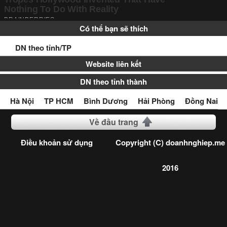
Có thể bạn sẽ thích
DN theo tỉnh/TP
Website liên kết
DN theo tỉnh thành
Hà Nội
TP HCM
Bình Dương
Hải Phòng
Đồng Nai
Về đầu trang
Điều khoản sử dụng
Copyright (C) doanhnghiep.me
2016