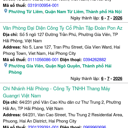
Mã số thuế:
0319100954-001
Phường Từ Liêm
,
Quận Nam Từ Liêm
,
Thành phố Hà Nội
Ngày thành lập:
6
-
7
-
2026
Văn Phòng Đại Diện Công Ty Cổ Phần Tập Đoàn Pon Az
Địa chỉ:
Số 5 ngõ 127 Đường Trần Phú, Phường Gia Viên, TP
Hải Phòng, Việt Nam
Address:
No 5, Lane 127, Tran Phu Street, Gia Vien Ward, Hai
Phong Town, Viet Nam, Hai Phong City
Mã số thuế:
0111056086-001
Điện thoại:
0394262882
Phường Gia Viên
,
Quận Ngô Quyền
,
Thành phố Hải
Phòng
Ngày thành lập:
6
-
7
-
2026
Chi Nhánh Hải Phòng - Công Ty TNHH Thang Máy
Guangri Việt Nam
Địa chỉ:
64/231 phố Văn Cao Khu dân cư Thư Trung 2, Phường
Hải An, TP Hải Phòng, Việt Nam
Address:
64/231, Van Cao Street, Thu Trung 2 Residential Area,
Phuong, Hai An District, Hai Phong City
Mã số thuế:
2301329391-001
Điện thoại:
0969960696