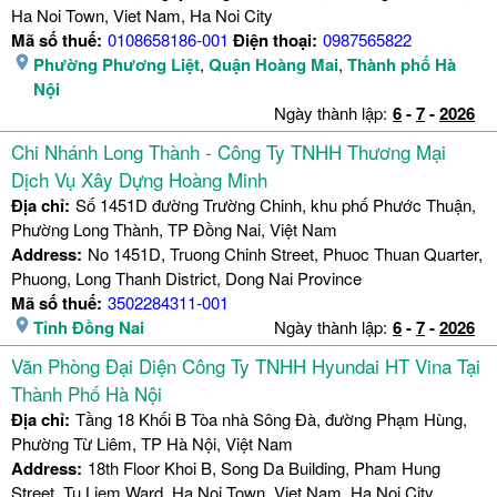
Ha Noi Town, Viet Nam, Ha Noi City
Mã số thuế:
0108658186-001
Điện thoại:
0987565822
Phường Phương Liệt
,
Quận Hoàng Mai
,
Thành phố Hà
Nội
Ngày thành lập:
6
-
7
-
2026
Chi Nhánh Long Thành - Công Ty TNHH Thương Mại
Dịch Vụ Xây Dựng Hoàng Minh
Địa chỉ:
Số 1451D đường Trường Chinh, khu phố Phước Thuận,
Phường Long Thành, TP Đồng Nai, Việt Nam
Address:
No 1451D, Truong Chinh Street, Phuoc Thuan Quarter,
Phuong, Long Thanh District, Dong Nai Province
Mã số thuế:
3502284311-001
Tỉnh Đồng Nai
Ngày thành lập:
6
-
7
-
2026
Văn Phòng Đại Diện Công Ty TNHH Hyundai HT Vina Tại
Thành Phố Hà Nội
Địa chỉ:
Tầng 18 Khối B Tòa nhà Sông Đà, đường Phạm Hùng,
Phường Từ Liêm, TP Hà Nội, Việt Nam
Address:
18th Floor Khoi B, Song Da Building, Pham Hung
Street, Tu Liem Ward, Ha Noi Town, Viet Nam, Ha Noi City