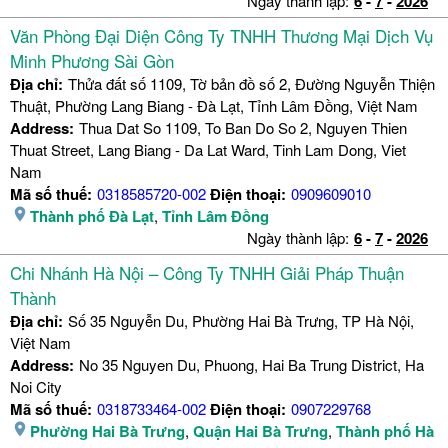
Ngày thành lập:
6
-
7
-
2026
Văn Phòng Đại Diện Công Ty TNHH Thương Mại Dịch Vụ
Minh Phương Sài Gòn
Địa chỉ:
Thửa đất số 1109, Tờ bản đồ số 2, Đường Nguyễn Thiện
Thuật, Phường Lang Biang - Đà Lạt, Tỉnh Lâm Đồng, Việt Nam
Address:
Thua Dat So 1109, To Ban Do So 2, Nguyen Thien
Thuat Street, Lang Biang - Da Lat Ward, Tinh Lam Dong, Viet
Nam
Mã số thuế:
0318585720-002
Điện thoại:
0909609010
Thành phố Đà Lạt
,
Tỉnh Lâm Đồng
Ngày thành lập:
6
-
7
-
2026
Chi Nhánh Hà Nội – Công Ty TNHH Giải Pháp Thuận
Thành
Địa chỉ:
Số 35 Nguyễn Du, Phường Hai Bà Trưng, TP Hà Nội,
Việt Nam
Address:
No 35 Nguyen Du, Phuong, Hai Ba Trung District, Ha
Noi City
Mã số thuế:
0318733464-002
Điện thoại:
0907229768
Phường Hai Bà Trưng
,
Quận Hai Bà Trưng
,
Thành phố Hà