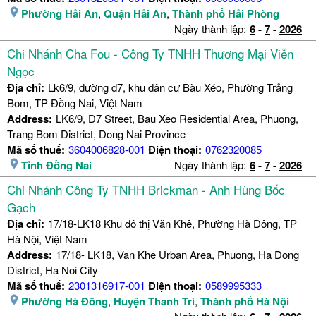
Phường Hải An
,
Quận Hải An
,
Thành phố Hải Phòng
Ngày thành lập:
6
-
7
-
2026
Chi Nhánh Cha Fou - Công Ty TNHH Thương Mại Viễn
Ngọc
Địa chỉ:
Lk6/9, đường d7, khu dân cư Bàu Xéo, Phường Trảng
Bom, TP Đồng Nai, Việt Nam
Address:
LK6/9, D7 Street, Bau Xeo Residential Area, Phuong,
Trang Bom District, Dong Nai Province
Mã số thuế:
3604006828-001
Điện thoại:
0762320085
Tỉnh Đồng Nai
Ngày thành lập:
6
-
7
-
2026
Chi Nhánh Công Ty TNHH Brickman - Anh Hùng Bốc
Gạch
Địa chỉ:
17/18-LK18 Khu đô thị Văn Khê, Phường Hà Đông, TP
Hà Nội, Việt Nam
Address:
17/18- LK18, Van Khe Urban Area, Phuong, Ha Dong
District, Ha Noi City
Mã số thuế:
2301316917-001
Điện thoại:
0589995333
Phường Hà Đông
,
Huyện Thanh Trì
,
Thành phố Hà Nội