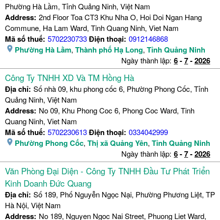
Phường Hà Lầm, Tỉnh Quảng Ninh, Việt Nam
Address:
2nd Floor Toa CT3 Khu Nha O, Hoi Doi Ngan Hang
Commune, Ha Lam Ward, Tinh Quang Ninh, Viet Nam
Mã số thuế:
5702230733
Điện thoại:
0912146868
Phường Hà Lầm
,
Thành phố Hạ Long
,
Tỉnh Quảng Ninh
Ngày thành lập:
6
-
7
-
2026
Công Ty TNHH XD Và TM Hồng Hà
Địa chỉ:
Số nhà 09, khu phong cốc 6, Phường Phong Cốc, Tỉnh
Quảng Ninh, Việt Nam
Address:
No 09, Khu Phong Coc 6, Phong Coc Ward, Tinh
Quang Ninh, Viet Nam
Mã số thuế:
5702230613
Điện thoại:
0334042999
Phường Phong Cốc
,
Thị xã Quảng Yên
,
Tỉnh Quảng Ninh
Ngày thành lập:
6
-
7
-
2026
Văn Phòng Đại Diện - Công Ty TNHH Đầu Tư Phát Triển
Kinh Doanh Đức Quang
Địa chỉ:
Số 189, Phố Nguyễn Ngọc Nại, Phường Phương Liệt, TP
Hà Nội, Việt Nam
Address:
No 189, Nguyen Ngoc Nai Street, Phuong Liet Ward,