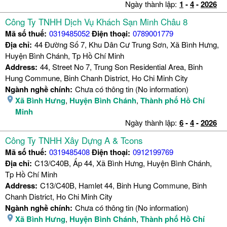
Ngày thành lập:
1
-
4
-
2026
Công Ty TNHH Dịch Vụ Khách Sạn Minh Châu 8
Mã số thuế:
0319485052
Điện thoại:
0789001779
Địa chỉ:
44 Đường Số 7, Khu Dân Cư Trung Sơn, Xã Bình Hưng,
Huyện Bình Chánh, Tp Hồ Chí Minh
Address:
44, Street No 7, Trung Son Residential Area, Binh
Hung Commune, Binh Chanh District, Ho Chi Minh City
Ngành nghề chính:
Chưa có thông tin (No information)
Xã Bình Hưng
,
Huyện Bình Chánh
,
Thành phố Hồ Chí
Minh
Ngày thành lập:
6
-
4
-
2026
Công Ty TNHH Xây Dựng A & Tcons
Mã số thuế:
0319485408
Điện thoại:
0912199769
Địa chỉ:
C13/C40B, Ấp 44, Xã Bình Hưng, Huyện Bình Chánh,
Tp Hồ Chí Minh
Address:
C13/C40B, Hamlet 44, Binh Hung Commune, Binh
Chanh District, Ho Chi Minh City
Ngành nghề chính:
Chưa có thông tin (No information)
Xã Bình Hưng
,
Huyện Bình Chánh
,
Thành phố Hồ Chí