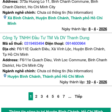
Address:
373a Huong Lo 11, Binh Chanh Commune, Binh
Chanh District, Ho Chi Minh City
Ngành nghề chính:
Chưa có thông tin (No information)
Xã Bình Chánh
,
Huyện Bình Chánh
,
Thành phố Hồ Chí
Minh
Ngày thành lập:
8
-
4
-
2026
Công Ty TNHH Đầu Tư TM Và DV Thanh Dung
Mã số thuế:
0319493494
Điện thoại:
0914600964
Địa chỉ:
F6/11E Quách Điêu, Xã Vĩnh Lộc, Huyện Bình Chánh,
Tp Hồ Chí Minh
Address:
F6/11e Quach Dieu, Vinh Loc Commune, Binh Chanh
District, Ho Chi Minh City
Ngành nghề chính:
Chưa có thông tin (No information)
Huyện Bình Chánh
,
Thành phố Hồ Chí Minh
Ngày thành lập:
10
-
4
-
2026
1
2
3
4
5
6
7
...
Tiếp
Thông tin công ty tại Huyện Bình Chánh- Hồ Chí Minh