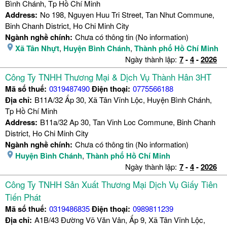
Bình Chánh, Tp Hồ Chí Minh
Address:
No 198, Nguyen Huu Tri Street, Tan Nhut Commune,
Binh Chanh District, Ho Chi Minh City
Ngành nghề chính:
Chưa có thông tin (No information)
Xã Tân Nhựt
,
Huyện Bình Chánh
,
Thành phố Hồ Chí Minh
Ngày thành lập:
7
-
4
-
2026
Công Ty TNHH Thương Mại & Dịch Vụ Thành Hân 3HT
Mã số thuế:
0319487490
Điện thoại:
0775566188
Địa chỉ:
B11A/32 Ấp 30, Xã Tân Vĩnh Lộc, Huyện Bình Chánh,
Tp Hồ Chí Minh
Address:
B11a/32 Ap 30, Tan Vinh Loc Commune, Binh Chanh
District, Ho Chi Minh City
Ngành nghề chính:
Chưa có thông tin (No information)
Huyện Bình Chánh
,
Thành phố Hồ Chí Minh
Ngày thành lập:
7
-
4
-
2026
Công Ty TNHH Sản Xuất Thương Mại Dịch Vụ Giấy Tiên
Tiến Phát
Mã số thuế:
0319486835
Điện thoại:
0989811239
Địa chỉ:
A1B/43 Đường Võ Văn Vân, Ấp 9, Xã Tân Vĩnh Lộc,