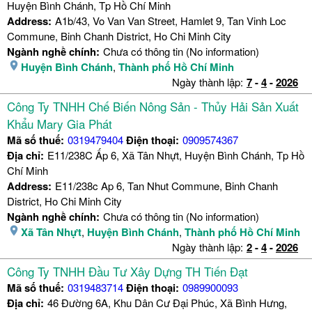
Huyện Bình Chánh, Tp Hồ Chí Minh
Address:
A1b/43, Vo Van Van Street, Hamlet 9, Tan Vinh Loc
Commune, Binh Chanh District, Ho Chi Minh City
Ngành nghề chính:
Chưa có thông tin (No information)
Huyện Bình Chánh
,
Thành phố Hồ Chí Minh
Ngày thành lập:
7
-
4
-
2026
Công Ty TNHH Chế Biến Nông Sản - Thủy Hải Sản Xuất
Khẩu Mary Gia Phát
Mã số thuế:
0319479404
Điện thoại:
0909574367
Địa chỉ:
E11/238C Ấp 6, Xã Tân Nhựt, Huyện Bình Chánh, Tp Hồ
Chí Minh
Address:
E11/238c Ap 6, Tan Nhut Commune, Binh Chanh
District, Ho Chi Minh City
Ngành nghề chính:
Chưa có thông tin (No information)
Xã Tân Nhựt
,
Huyện Bình Chánh
,
Thành phố Hồ Chí Minh
Ngày thành lập:
2
-
4
-
2026
Công Ty TNHH Đầu Tư Xây Dựng TH Tiến Đạt
Mã số thuế:
0319483714
Điện thoại:
0989900093
Địa chỉ:
46 Đường 6A, Khu Dân Cư Đại Phúc, Xã Bình Hưng,