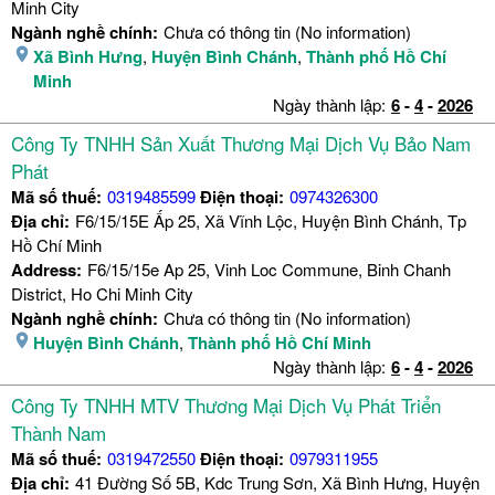
Minh City
Ngành nghề chính:
Chưa có thông tin (No information)
Xã Bình Hưng
,
Huyện Bình Chánh
,
Thành phố Hồ Chí
Minh
Ngày thành lập:
6
-
4
-
2026
Công Ty TNHH Sản Xuất Thương Mại Dịch Vụ Bảo Nam
Phát
Mã số thuế:
0319485599
Điện thoại:
0974326300
Địa chỉ:
F6/15/15E Ấp 25, Xã Vĩnh Lộc, Huyện Bình Chánh, Tp
Hồ Chí Minh
Address:
F6/15/15e Ap 25, Vinh Loc Commune, Binh Chanh
District, Ho Chi Minh City
Ngành nghề chính:
Chưa có thông tin (No information)
Huyện Bình Chánh
,
Thành phố Hồ Chí Minh
Ngày thành lập:
6
-
4
-
2026
Công Ty TNHH MTV Thương Mại Dịch Vụ Phát Triển
Thành Nam
Mã số thuế:
0319472550
Điện thoại:
0979311955
Địa chỉ:
41 Đường Số 5B, Kdc Trung Sơn, Xã Bình Hưng, Huyện