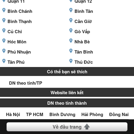
Quận 11
Quận 12
Bình Chánh
Bình Tân
Bình Thạnh
Cần Giờ
Củ Chi
Gò Vấp
Hóc Môn
Nhà Bè
Phú Nhuận
Tân Bình
Tân Phú
Thủ Đức
Có thể bạn sẽ thích
DN theo tỉnh/TP
Website liên kết
DN theo tỉnh thành
Hà Nội
TP HCM
Bình Dương
Hải Phòng
Đồng Nai
Về đầu trang