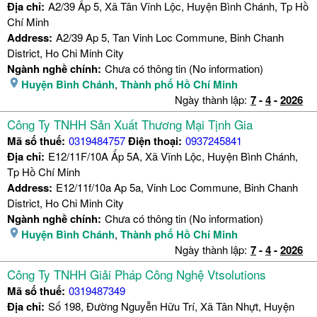
Địa chỉ:
A2/39 Ấp 5, Xã Tân Vĩnh Lộc, Huyện Bình Chánh, Tp Hồ
Chí Minh
Address:
A2/39 Ap 5, Tan Vinh Loc Commune, Binh Chanh
District, Ho Chi Minh City
Ngành nghề chính:
Chưa có thông tin (No information)
Huyện Bình Chánh
,
Thành phố Hồ Chí Minh
Ngày thành lập:
7
-
4
-
2026
Công Ty TNHH Sản Xuất Thương Mại Tịnh Gia
Mã số thuế:
0319484757
Điện thoại:
0937245841
Địa chỉ:
E12/11F/10A Ấp 5A, Xã Vĩnh Lộc, Huyện Bình Chánh,
Tp Hồ Chí Minh
Address:
E12/11f/10a Ap 5a, Vinh Loc Commune, Binh Chanh
District, Ho Chi Minh City
Ngành nghề chính:
Chưa có thông tin (No information)
Huyện Bình Chánh
,
Thành phố Hồ Chí Minh
Ngày thành lập:
7
-
4
-
2026
Công Ty TNHH Giải Pháp Công Nghệ Vtsolutions
Mã số thuế:
0319487349
Địa chỉ:
Số 198, Đường Nguyễn Hữu Trí, Xã Tân Nhựt, Huyện