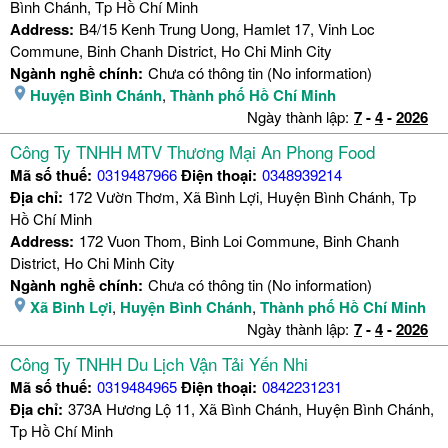
Bình Chánh, Tp Hồ Chí Minh
Address:
B4/15 Kenh Trung Uong, Hamlet 17, Vinh Loc
Commune, Binh Chanh District, Ho Chi Minh City
Ngành nghề chính:
Chưa có thông tin (No information)
Huyện Bình Chánh
,
Thành phố Hồ Chí Minh
Ngày thành lập:
7
-
4
-
2026
Công Ty TNHH MTV Thương Mại An Phong Food
Mã số thuế:
0319487966
Điện thoại:
0348939214
Địa chỉ:
172 Vườn Thơm, Xã Bình Lợi, Huyện Bình Chánh, Tp
Hồ Chí Minh
Address:
172 Vuon Thom, Binh Loi Commune, Binh Chanh
District, Ho Chi Minh City
Ngành nghề chính:
Chưa có thông tin (No information)
Xã Bình Lợi
,
Huyện Bình Chánh
,
Thành phố Hồ Chí Minh
Ngày thành lập:
7
-
4
-
2026
Công Ty TNHH Du Lịch Vận Tải Yến Nhi
Mã số thuế:
0319484965
Điện thoại:
0842231231
Địa chỉ:
373A Hương Lộ 11, Xã Bình Chánh, Huyện Bình Chánh,
Tp Hồ Chí Minh