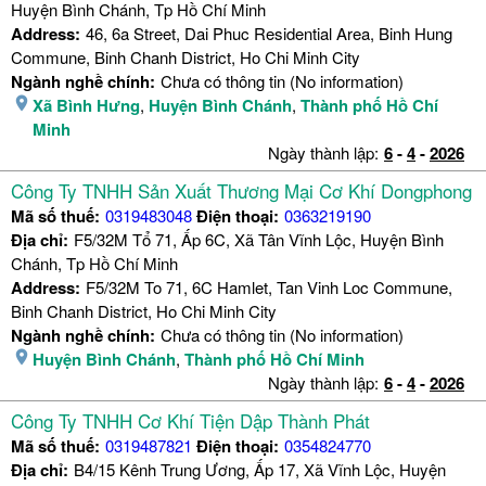
Huyện Bình Chánh, Tp Hồ Chí Minh
Address:
46, 6a Street, Dai Phuc Residential Area, Binh Hung
Commune, Binh Chanh District, Ho Chi Minh City
Ngành nghề chính:
Chưa có thông tin (No information)
Xã Bình Hưng
,
Huyện Bình Chánh
,
Thành phố Hồ Chí
Minh
Ngày thành lập:
6
-
4
-
2026
Công Ty TNHH Sản Xuất Thương Mại Cơ Khí Dongphong
Mã số thuế:
0319483048
Điện thoại:
0363219190
Địa chỉ:
F5/32M Tổ 71, Ấp 6C, Xã Tân Vĩnh Lộc, Huyện Bình
Chánh, Tp Hồ Chí Minh
Address:
F5/32M To 71, 6C Hamlet, Tan Vinh Loc Commune,
Binh Chanh District, Ho Chi Minh City
Ngành nghề chính:
Chưa có thông tin (No information)
Huyện Bình Chánh
,
Thành phố Hồ Chí Minh
Ngày thành lập:
6
-
4
-
2026
Công Ty TNHH Cơ Khí Tiện Dập Thành Phát
Mã số thuế:
0319487821
Điện thoại:
0354824770
Địa chỉ:
B4/15 Kênh Trung Ương, Ấp 17, Xã Vĩnh Lộc, Huyện