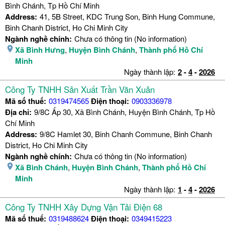
Bình Chánh, Tp Hồ Chí Minh
Address:
41, 5B Street, KDC Trung Son, Binh Hung Commune,
Binh Chanh District, Ho Chi Minh City
Ngành nghề chính:
Chưa có thông tin (No information)
Xã Bình Hưng
,
Huyện Bình Chánh
,
Thành phố Hồ Chí
Minh
Ngày thành lập:
2
-
4
-
2026
Công Ty TNHH Sản Xuất Trần Văn Xuân
Mã số thuế:
0319474565
Điện thoại:
0903336978
Địa chỉ:
9/8C Ấp 30, Xã Bình Chánh, Huyện Bình Chánh, Tp Hồ
Chí Minh
Address:
9/8C Hamlet 30, Binh Chanh Commune, Binh Chanh
District, Ho Chi Minh City
Ngành nghề chính:
Chưa có thông tin (No information)
Xã Bình Chánh
,
Huyện Bình Chánh
,
Thành phố Hồ Chí
Minh
Ngày thành lập:
1
-
4
-
2026
Công Ty TNHH Xây Dựng Vận Tải Điện 68
Mã số thuế:
0319488624
Điện thoại:
0349415223