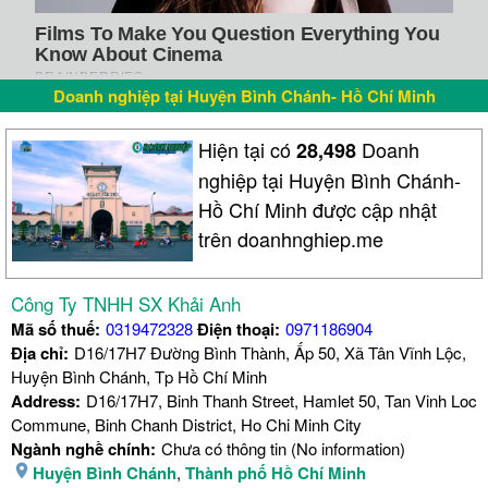
Doanh nghiệp tại Huyện Bình Chánh- Hồ Chí Minh
Hiện tại có
Doanh
28,498
nghiệp tại Huyện Bình Chánh-
Hồ Chí Minh được cập nhật
trên doanhnghiep.me
Công Ty TNHH SX Khải Anh
Mã số thuế:
0319472328
Điện thoại:
0971186904
Địa chỉ:
D16/17H7 Đường Bình Thành, Ấp 50, Xã Tân Vĩnh Lộc,
Huyện Bình Chánh, Tp Hồ Chí Minh
Address:
D16/17H7, Binh Thanh Street, Hamlet 50, Tan Vinh Loc
Commune, Binh Chanh District, Ho Chi Minh City
Ngành nghề chính:
Chưa có thông tin (No information)
Huyện Bình Chánh
,
Thành phố Hồ Chí Minh