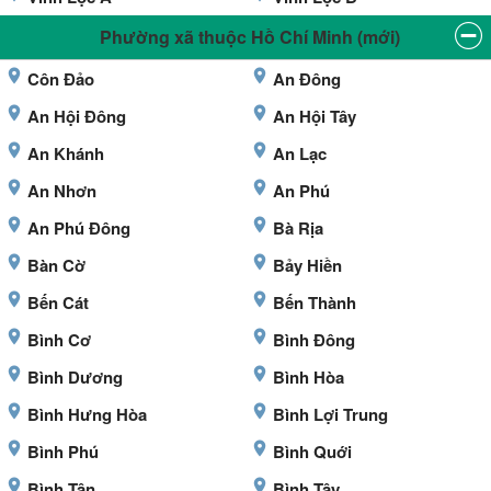
Phường xã thuộc Hồ Chí Minh (mới)
Côn Đảo
An Đông
An Hội Đông
An Hội Tây
An Khánh
An Lạc
An Nhơn
An Phú
An Phú Đông
Bà Rịa
Bàn Cờ
Bảy Hiền
Bến Cát
Bến Thành
Bình Cơ
Bình Đông
Bình Dương
Bình Hòa
Bình Hưng Hòa
Bình Lợi Trung
Bình Phú
Bình Quới
Bình Tân
Bình Tây