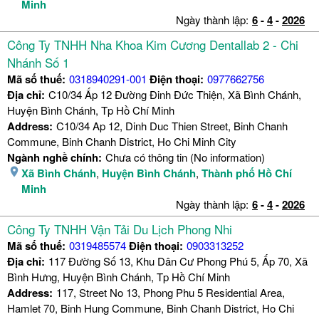
Minh
Ngày thành lập:
6
-
4
-
2026
Công Ty TNHH Nha Khoa Kim Cương Dentallab 2 - Chi
Nhánh Số 1
Mã số thuế:
0318940291-001
Điện thoại:
0977662756
Địa chỉ:
C10/34 Ấp 12 Đường Đinh Đức Thiện, Xã Bình Chánh,
Huyện Bình Chánh, Tp Hồ Chí Minh
Address:
C10/34 Ap 12, Dinh Duc Thien Street, Binh Chanh
Commune, Binh Chanh District, Ho Chi Minh City
Ngành nghề chính:
Chưa có thông tin (No information)
Xã Bình Chánh
,
Huyện Bình Chánh
,
Thành phố Hồ Chí
Minh
Ngày thành lập:
6
-
4
-
2026
Công Ty TNHH Vận Tải Du Lịch Phong Nhi
Mã số thuế:
0319485574
Điện thoại:
0903313252
Địa chỉ:
117 Đường Số 13, Khu Dân Cư Phong Phú 5, Ấp 70, Xã
Bình Hưng, Huyện Bình Chánh, Tp Hồ Chí Minh
Address:
117, Street No 13, Phong Phu 5 Residential Area,
Hamlet 70, Binh Hung Commune, Binh Chanh District, Ho Chi