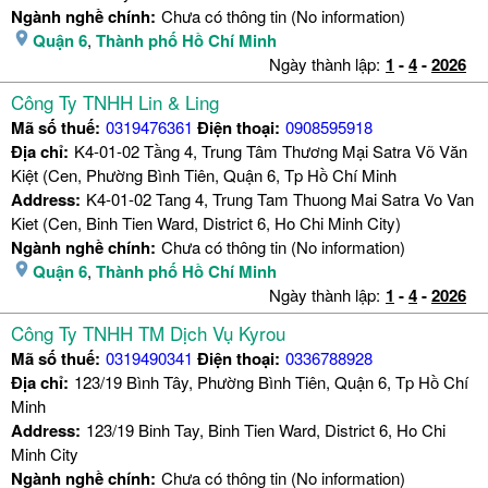
Ngành nghề chính:
Chưa có thông tin (No information)
Quận 6
,
Thành phố Hồ Chí Minh
Ngày thành lập:
1
-
4
-
2026
Công Ty TNHH Lin & Ling
Mã số thuế:
0319476361
Điện thoại:
0908595918
Địa chỉ:
K4-01-02 Tầng 4, Trung Tâm Thương Mại Satra Võ Văn
Kiệt (Cen, Phường Bình Tiên, Quận 6, Tp Hồ Chí Minh
Address:
K4-01-02 Tang 4, Trung Tam Thuong Mai Satra Vo Van
Kiet (Cen, Binh Tien Ward, District 6, Ho Chi Minh City)
Ngành nghề chính:
Chưa có thông tin (No information)
Quận 6
,
Thành phố Hồ Chí Minh
Ngày thành lập:
1
-
4
-
2026
Công Ty TNHH TM Dịch Vụ Kyrou
Mã số thuế:
0319490341
Điện thoại:
0336788928
Địa chỉ:
123/19 Bình Tây, Phường Bình Tiên, Quận 6, Tp Hồ Chí
Minh
Address:
123/19 Binh Tay, Binh Tien Ward, District 6, Ho Chi
Minh City
Ngành nghề chính:
Chưa có thông tin (No information)