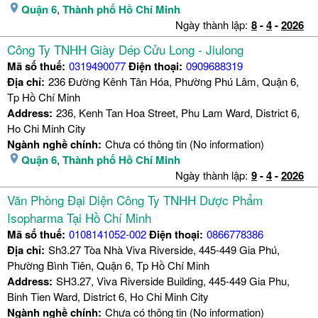
Quận 6
,
Thành phố Hồ Chí Minh
Ngày thành lập:
8
-
4
-
2026
Công Ty TNHH Giày Dép Cửu Long - Jiulong
Mã số thuế:
0319490077
Điện thoại:
0909688319
Địa chỉ:
236 Đường Kênh Tân Hóa, Phường Phú Lâm, Quận 6,
Tp Hồ Chí Minh
Address:
236, Kenh Tan Hoa Street, Phu Lam Ward, District 6,
Ho Chi Minh City
Ngành nghề chính:
Chưa có thông tin (No information)
Quận 6
,
Thành phố Hồ Chí Minh
Ngày thành lập:
9
-
4
-
2026
Văn Phòng Đại Diện Công Ty TNHH Dược Phẩm
Isopharma Tại Hồ Chí Minh
Mã số thuế:
0108141052-002
Điện thoại:
0866778386
Địa chỉ:
Sh3.27 Tòa Nhà Viva Riverside, 445-449 Gia Phú,
Phường Bình Tiên, Quận 6, Tp Hồ Chí Minh
Address:
SH3.27, Viva Riverside Building, 445-449 Gia Phu,
Binh Tien Ward, District 6, Ho Chi Minh City
Ngành nghề chính:
Chưa có thông tin (No information)