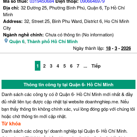
Mã số thuế:
0319450684
Điện thoại:
0906646979
Địa chỉ:
32 Đường 25, Phường Bình Phú, Quận 6, Tp Hồ Chí
Minh
Address:
32, Street 25, Binh Phu Ward, District 6, Ho Chi Minh
City
Ngành nghề chính:
Chưa có thông tin (No information)
Quận 6
,
Thành phố Hồ Chí Minh
Ngày thành lập:
18
-
3
-
2026
1
2
3
4
5
6
7
...
Tiếp
Thông tin công ty tại Quận 6- Hồ Chí Minh
Danh sách các công ty có ở Quận 6- Hồ Chí Minh mới nhất & đầy
đủ nhất liên tục được cập nhật tại website doanhnghiep.me. Nếu
bạn thấy thông tin không chính xác, vui lòng đóng góp với chúng tôi
hoặc chờ thông tin mới cập nhật.
Từ khóa
Danh sách các công ty/ doanh nghiệp tại Quận 6- Hồ Chí Minh.