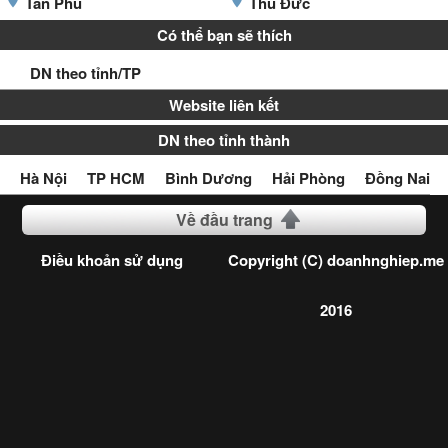
Tân Phú
Thủ Đức
Có thể bạn sẽ thích
DN theo tỉnh/TP
Website liên kết
DN theo tỉnh thành
Hà Nội
TP HCM
Bình Dương
Hải Phòng
Đồng Nai
Về đầu trang
Điều khoản sử dụng
Copyright (C) doanhnghiep.me
2016