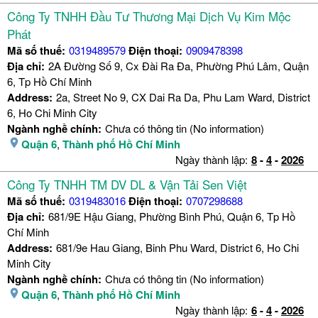
Công Ty TNHH Đầu Tư Thương Mại Dịch Vụ Kim Mộc
Phát
Mã số thuế:
0319489579
Điện thoại:
0909478398
Địa chỉ:
2A Đường Số 9, Cx Đài Ra Đa, Phường Phú Lâm, Quận
6, Tp Hồ Chí Minh
Address:
2a, Street No 9, CX Dai Ra Da, Phu Lam Ward, District
6, Ho Chi Minh City
Ngành nghề chính:
Chưa có thông tin (No information)
Quận 6
,
Thành phố Hồ Chí Minh
Ngày thành lập:
8
-
4
-
2026
Công Ty TNHH TM DV DL & Vận Tải Sen Việt
Mã số thuế:
0319483016
Điện thoại:
0707298688
Địa chỉ:
681/9E Hậu Giang, Phường Bình Phú, Quận 6, Tp Hồ
Chí Minh
Address:
681/9e Hau Giang, Binh Phu Ward, District 6, Ho Chi
Minh City
Ngành nghề chính:
Chưa có thông tin (No information)
Quận 6
,
Thành phố Hồ Chí Minh
Ngày thành lập:
6
-
4
-
2026