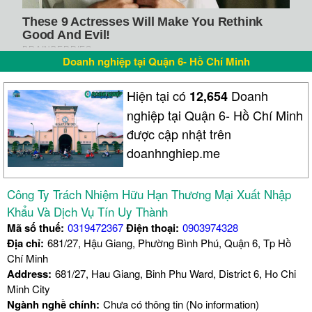
Doanh nghiệp tại Quận 6- Hồ Chí Minh
Hiện tại có
Doanh
12,654
nghiệp tại Quận 6- Hồ Chí Minh
được cập nhật trên
doanhnghiep.me
Công Ty Trách Nhiệm Hữu Hạn Thương Mại Xuất Nhập
Khẩu Và Dịch Vụ Tín Uy Thành
Mã số thuế:
0319472367
Điện thoại:
0903974328
Địa chỉ:
681/27, Hậu Giang, Phường Bình Phú, Quận 6, Tp Hồ
Chí Minh
Address:
681/27, Hau Giang, Binh Phu Ward, District 6, Ho Chi
Minh City
Ngành nghề chính:
Chưa có thông tin (No information)