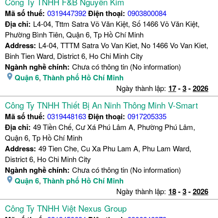
Công Ty TNHH F&B Nguyễn Kim
Mã số thuế:
0319447392
Điện thoại:
0903800084
Địa chỉ:
L4-04, Tttm Satra Võ Văn Kiệt, Số 1466 Võ Văn Kiệt,
Phường Bình Tiên, Quận 6, Tp Hồ Chí Minh
Address:
L4-04, TTTM Satra Vo Van Kiet, No 1466 Vo Van Kiet,
Binh Tien Ward, District 6, Ho Chi Minh City
Ngành nghề chính:
Chưa có thông tin (No information)
Quận 6
,
Thành phố Hồ Chí Minh
Ngày thành lập:
17
-
3
-
2026
Công Ty TNHH Thiết Bị An Ninh Thông Minh V-Smart
Mã số thuế:
0319448163
Điện thoại:
0917205335
Địa chỉ:
49 Tiền Chế, Cư Xá Phú Lâm A, Phường Phú Lâm,
Quận 6, Tp Hồ Chí Minh
Address:
49 Tien Che, Cu Xa Phu Lam A, Phu Lam Ward,
District 6, Ho Chi Minh City
Ngành nghề chính:
Chưa có thông tin (No information)
Quận 6
,
Thành phố Hồ Chí Minh
Ngày thành lập:
18
-
3
-
2026
Công Ty TNHH Việt Nexus Group