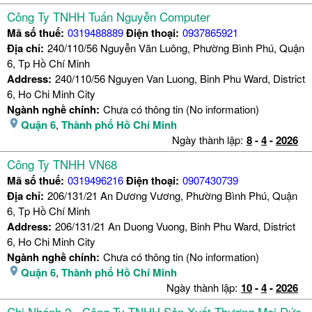
Công Ty TNHH Tuấn Nguyễn Computer
Mã số thuế:
0319488889
Điện thoại:
0937865921
Địa chỉ:
240/110/56 Nguyễn Văn Luông, Phường Bình Phú, Quận
6, Tp Hồ Chí Minh
Address:
240/110/56 Nguyen Van Luong, Binh Phu Ward, District
6, Ho Chi Minh City
Ngành nghề chính:
Chưa có thông tin (No information)
Quận 6
,
Thành phố Hồ Chí Minh
Ngày thành lập:
8
-
4
-
2026
Công Ty TNHH VN68
Mã số thuế:
0319496216
Điện thoại:
0907430739
Địa chỉ:
206/131/21 An Dương Vương, Phường Bình Phú, Quận
6, Tp Hồ Chí Minh
Address:
206/131/21 An Duong Vuong, Binh Phu Ward, District
6, Ho Chi Minh City
Ngành nghề chính:
Chưa có thông tin (No information)
Quận 6
,
Thành phố Hồ Chí Minh
Ngày thành lập:
10
-
4
-
2026
Chi Nhánh 2 - Công Ty TNHH Sản Xuất Thương Mại Đức