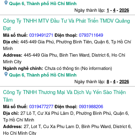
Quận 6
,
Thành phố Hồ Chí Minh
Ngày thành lập:
1
-
4
-
2026
Công Ty TNHH MTV Đầu Tư Và Phát Triển TMDV Quảng
Đạt
Mã số thuế:
0319491271
Điện thoại:
0793711649
Địa chỉ:
445-449 Gia Phú, Phường Bình Tiên, Quận 6, Tp Hồ Chí
Minh
Address:
445-449 Gia Phu, Binh Tien Ward, District 6, Ho Chi
Minh City
Ngành nghề chính:
Chưa có thông tin (No information)
Quận 6
,
Thành phố Hồ Chí Minh
Ngày thành lập:
8
-
4
-
2026
Công Ty TNHH Thương Mại Và Dịch Vụ Yến Sào Thiện
Tâm
Mã số thuế:
0319477277
Điện thoại:
0931988206
Địa chỉ:
27 Lô T, Cư Xá Phú Lâm D, Phường Bình Phú, Quận 6,
Tp Hồ Chí Minh
Address:
27, Lot T, Cu Xa Phu Lam D, Binh Phu Ward, District 6,
Ho Chi Minh City