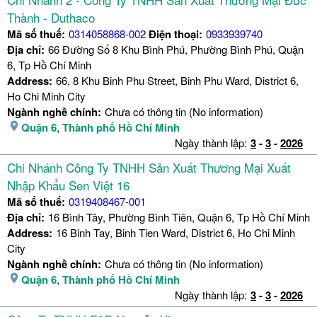
Thành - Duthaco
Mã số thuế:
0314058868-002
Điện thoại:
0933939740
Địa chỉ:
66 Đường Số 8 Khu Bình Phú, Phường Bình Phú, Quận
6, Tp Hồ Chí Minh
Address:
66, 8 Khu Binh Phu Street, Binh Phu Ward, District 6,
Ho Chi Minh City
Ngành nghề chính:
Chưa có thông tin (No information)
Quận 6
,
Thành phố Hồ Chí Minh
Ngày thành lập:
3
-
3
-
2026
Chi Nhánh Công Ty TNHH Sản Xuất Thương Mại Xuất
Nhập Khẩu Sen Việt 16
Mã số thuế:
0319408467-001
Địa chỉ:
16 Bình Tây, Phường Bình Tiên, Quận 6, Tp Hồ Chí Minh
Address:
16 Binh Tay, Binh Tien Ward, District 6, Ho Chi Minh
City
Ngành nghề chính:
Chưa có thông tin (No information)
Quận 6
,
Thành phố Hồ Chí Minh
Ngày thành lập:
3
-
3
-
2026