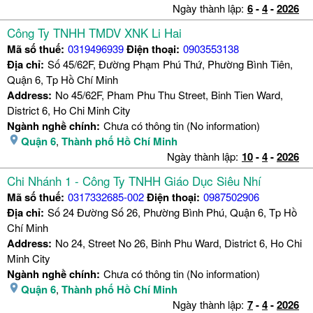
Ngày thành lập:
6
-
4
-
2026
Công Ty TNHH TMDV XNK Li Hai
Mã số thuế:
0319496939
Điện thoại:
0903553138
Địa chỉ:
Số 45/62F, Đường Phạm Phú Thứ, Phường Bình Tiên,
Quận 6, Tp Hồ Chí Minh
Address:
No 45/62F, Pham Phu Thu Street, Binh Tien Ward,
District 6, Ho Chi Minh City
Ngành nghề chính:
Chưa có thông tin (No information)
Quận 6
,
Thành phố Hồ Chí Minh
Ngày thành lập:
10
-
4
-
2026
Chi Nhánh 1 - Công Ty TNHH Giáo Dục Siêu Nhí
Mã số thuế:
0317332685-002
Điện thoại:
0987502906
Địa chỉ:
Số 24 Đường Số 26, Phường Bình Phú, Quận 6, Tp Hồ
Chí Minh
Address:
No 24, Street No 26, Binh Phu Ward, District 6, Ho Chi
Minh City
Ngành nghề chính:
Chưa có thông tin (No information)
Quận 6
,
Thành phố Hồ Chí Minh
Ngày thành lập:
7
-
4
-
2026