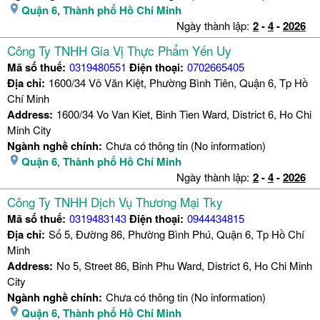
Quận 6
,
Thành phố Hồ Chí Minh
Ngày thành lập:
2
-
4
-
2026
Công Ty TNHH Gia Vị Thực Phẩm Yến Uy
Mã số thuế:
0319480551
Điện thoại:
0702665405
Địa chỉ:
1600/34 Võ Văn Kiệt, Phường Bình Tiên, Quận 6, Tp Hồ
Chí Minh
Address:
1600/34 Vo Van Kiet, Binh Tien Ward, District 6, Ho Chi
Minh City
Ngành nghề chính:
Chưa có thông tin (No information)
Quận 6
,
Thành phố Hồ Chí Minh
Ngày thành lập:
2
-
4
-
2026
Công Ty TNHH Dịch Vụ Thương Mại Tky
Mã số thuế:
0319483143
Điện thoại:
0944434815
Địa chỉ:
Số 5, Đường 86, Phường Bình Phú, Quận 6, Tp Hồ Chí
Minh
Address:
No 5, Street 86, Binh Phu Ward, District 6, Ho Chi Minh
City
Ngành nghề chính:
Chưa có thông tin (No information)
Quận 6
,
Thành phố Hồ Chí Minh