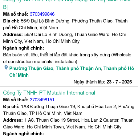
Bị
Mã số thuế:
3703499846
Địa chỉ:
56/9 Đại Lộ Bình Dương, Phường Thuận Giao, Thành
phố Hồ Chí Minh, Việt Nam
Address:
56/9 Dai Lo Binh Duong, Thuan Giao Ward, Ho Chi
Minh City, Viet Nam, Ho Chi Minh City
Ngành nghề chính:
Bán buôn vật liệu, thiết bị lắp đặt khác trong xây dựng (Wholesle
of construction materials, installation)
Phường Thuận Giao
,
Thành phố Thuận An
,
Thành phố Hồ
Chí Minh
Ngày thành lập:
23
-
7
-
2026
Công Ty TNHH PT Mutakin International
Mã số thuế:
3703498151
Địa chỉ:
1A8 Đường Thuận Giao 19, Khu phố Hòa Lân 2, Phường
Thuận Giao, TP Hồ Chí Minh, Việt Nam
Address:
1 A8, Thuan Giao 19 Street, Hoa Lan 2 Quarter, Thuan
Giao Ward, Ho Chi Minh Town, Viet Nam, Ho Chi Minh City
Ngành nghề chính: