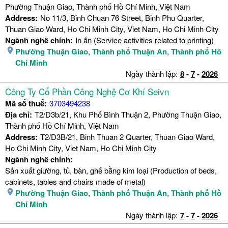
Phường Thuận Giao, Thành phố Hồ Chí Minh, Việt Nam
Address:
No 11/3, Binh Chuan 76 Street, Binh Phu Quarter,
Thuan Giao Ward, Ho Chi Minh City, Viet Nam, Ho Chi Minh City
Ngành nghề chính:
In ấn (Service activities related to printing)
Phường Thuận Giao
,
Thành phố Thuận An
,
Thành phố Hồ
Chí Minh
Ngày thành lập:
8
-
7
-
2026
Công Ty Cổ Phần Công Nghệ Cơ Khí Seivn
Mã số thuế:
3703494238
Địa chỉ:
T2/D3b/21, Khu Phố Bình Thuận 2, Phường Thuận Giao,
Thành phố Hồ Chí Minh, Việt Nam
Address:
T2/D3B/21, Binh Thuan 2 Quarter, Thuan Giao Ward,
Ho Chi Minh City, Viet Nam, Ho Chi Minh City
Ngành nghề chính:
Sản xuất giường, tủ, bàn, ghế bằng kim loại (Production of beds,
cabinets, tables and chairs made of metal)
Phường Thuận Giao
,
Thành phố Thuận An
,
Thành phố Hồ
Chí Minh
Ngày thành lập:
7
-
7
-
2026