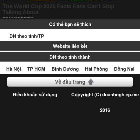
Có thể bạn sẽ thích
DN theo tỉnh/TP
Website liên kết
DN theo tỉnh thành
Hà Nội
TP HCM
Bình Dương
Hải Phòng
Đồng Nai
Về đầu trang
Điều khoản sử dụng
Copyright (C) doanhnghiep.me
2016