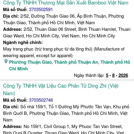
Công Ty TNHH Thương Mại Sản Xuất Bamboo Việt Nam
Mã số thuế:
3703502591
Địa chỉ:
2/52, Đường Thuận Giao 06, Ấp Bình Thuận, Phường
Thuận Giao, Thành phố Hồ Chí Minh, Việt Nam
Address:
2/52, Thuan Giao 06 Street, Binh Thuan Hamlet, Thuan
Giao Ward, Ho Chi Minh City, Viet Nam, Ho Chi Minh City
Ngành nghề chính:
May trang phục (trừ trang phục từ da lông thú) (Manufacture of
wearing apparel, except fur apparel)
Phường Thuận Giao
,
Thành phố Thuận An
,
Thành phố Hồ
Chí Minh
Ngày thành lập:
5
-
8
-
2026
Công Ty TNHH Vật Liệu Cao Phân Tử Ding Zhi (Việt
Nam)
Mã số thuế:
3703502746
Địa chỉ:
Số nhà 159/1, Tổ 1 Đường Mỹ Phước Tân Vạn, Khu phố
Bình Quới B, Phường Thuận Giao, Thành phố Hồ Chí Minh, Việt
Nam
Address:
No 159/1, Civil Group 1, My Phuoc Tan Van Street,
Binh Quoi B Quarter, Thuan Giao Ward, Ho Chi Minh City, Viet