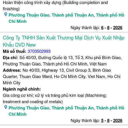
Hoàn thiện công trình xây dựng (Building completion and
finishing)
Phường Thuận Giao
,
Thành phố Thuận An
,
Thành phố Hồ
Chí Minh
Ngày thành lập:
6
-
8
-
2026
Công Ty TNHH Sản Xuất Thương Mại Dịch Vụ Xuất Nhập
Khẩu DVD New
Mã số thuế:
3703502993
Địa chỉ:
Số 40/03, Đường Quốc lộ 13, Tổ 3, Khu phố Bình Giao,
Phường Thuận Giao, Thành phố Hồ Chí Minh, Việt Nam
Address:
No 40/03, Highway 13, Civil Group 3, Binh Giao
Quarter, Thuan Giao Ward, Ho Chi Minh City, Viet Nam, Ho Chi
Minh City
Ngành nghề chính:
Gia công cơ khí; xử lý và tráng phủ kim loại (Machining;
treatment and coating of metals)
Phường Thuận Giao
,
Thành phố Thuận An
,
Thành phố Hồ
Chí Minh
Ngày thành lập:
5
-
8
-
2026