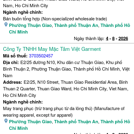
Nam, Ho Chi Minh City
Ngành nghề chính:
Bán buôn tổng hợp (Non-specialized wholesale trade)
Phường Thuận Giao
,
Thành phố Thuận An
,
Thành phố Hồ
Chí Minh
Ngày thành lập:
4
-
8
-
2026
Công Ty TNHH May Mặc Tâm Việt Garment
Mã số thuế:
3703502457
Địa chỉ:
E2/25 đường N10, Khu dân cư Thuận Giao, Khu phố
Bình Thuận 2, Phường Thuận Giao, Thành phố Hồ Chí Minh, Việt
Nam
Address:
E2/25, N10 Street, Thuan Giao Residential Area, Binh
Thuan 2 Quarter, Thuan Giao Ward, Ho Chi Minh City, Viet Nam,
Ho Chi Minh City
Ngành nghề chính:
May trang phục (trừ trang phục từ da lông thú) (Manufacture of
wearing apparel, except fur apparel)
Phường Thuận Giao
,
Thành phố Thuận An
,
Thành phố Hồ
Chí Minh