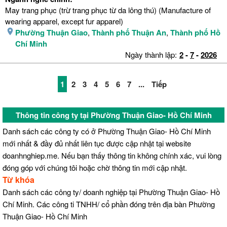
May trang phục (trừ trang phục từ da lông thú) (Manufacture of
wearing apparel, except fur apparel)
Phường Thuận Giao
,
Thành phố Thuận An
,
Thành phố Hồ
Chí Minh
Ngày thành lập:
2
-
7
-
2026
1
2
3
4
5
6
7
...
Tiếp
Thông tin công ty tại Phường Thuận Giao- Hồ Chí Minh
Danh sách các công ty có ở Phường Thuận Giao- Hồ Chí Minh
mới nhất & đầy đủ nhất liên tục được cập nhật tại website
doanhnghiep.me. Nếu bạn thấy thông tin không chính xác, vui lòng
đóng góp với chúng tôi hoặc chờ thông tin mới cập nhật.
Từ khóa
Danh sách các công ty/ doanh nghiệp tại Phường Thuận Giao- Hồ
Chí Minh. Các công ti TNHH/ cổ phần đóng trên địa bàn Phường
Thuận Giao- Hồ Chí Minh