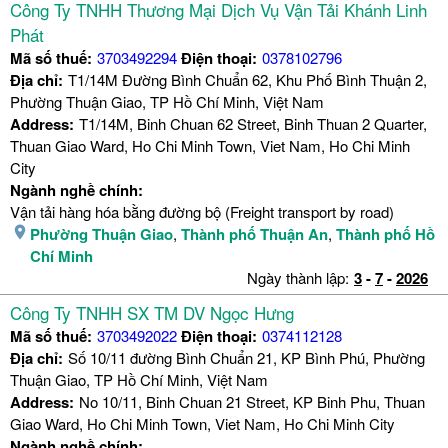
Công Ty TNHH Thương Mại Dịch Vụ Vận Tải Khánh Linh
Phát
Mã số thuế:
3703492294
Điện thoại:
0378102796
Địa chỉ:
T1/14M Đường Bình Chuẩn 62, Khu Phố Bình Thuận 2,
Phường Thuận Giao, TP Hồ Chí Minh, Việt Nam
Address:
T1/14M, Binh Chuan 62 Street, Binh Thuan 2 Quarter,
Thuan Giao Ward, Ho Chi Minh Town, Viet Nam, Ho Chi Minh
City
Ngành nghề chính:
Vận tải hàng hóa bằng đường bộ (Freight transport by road)
Phường Thuận Giao
,
Thành phố Thuận An
,
Thành phố Hồ
Chí Minh
Ngày thành lập:
3
-
7
-
2026
Công Ty TNHH SX TM DV Ngọc Hưng
Mã số thuế:
3703492022
Điện thoại:
0374112128
Địa chỉ:
Số 10/11 đường Bình Chuẩn 21, KP Bình Phú, Phường
Thuận Giao, TP Hồ Chí Minh, Việt Nam
Address:
No 10/11, Binh Chuan 21 Street, KP Binh Phu, Thuan
Giao Ward, Ho Chi Minh Town, Viet Nam, Ho Chi Minh City
Ngành nghề chính: