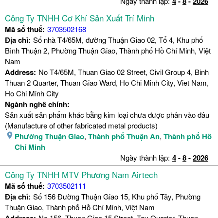
Ngày thành lập:
4
-
8
-
2026
Công Ty TNHH Cơ Khí Sản Xuất Trí Minh
Mã số thuế:
3703502168
Địa chỉ:
Số nhà T4/65M, đường Thuận Giao 02, Tổ 4, Khu phố
Bình Thuận 2, Phường Thuận Giao, Thành phố Hồ Chí Minh, Việt
Nam
Address:
No T4/65M, Thuan Giao 02 Street, Civil Group 4, Binh
Thuan 2 Quarter, Thuan Giao Ward, Ho Chi Minh City, Viet Nam,
Ho Chi Minh City
Ngành nghề chính:
Sản xuất sản phẩm khác bằng kim loại chưa được phân vào đâu
(Manufacture of other fabricated metal products)
Phường Thuận Giao
,
Thành phố Thuận An
,
Thành phố Hồ
Chí Minh
Ngày thành lập:
4
-
8
-
2026
Công Ty TNHH MTV Phương Nam Airtech
Mã số thuế:
3703502111
Địa chỉ:
Số 156 Đường Thuận Giao 15, Khu phố Tây, Phường
Thuận Giao, Thành phố Hồ Chí Minh, Việt Nam
No 156, Thuan Giao 15 Street, Tay Quarter, Thuan