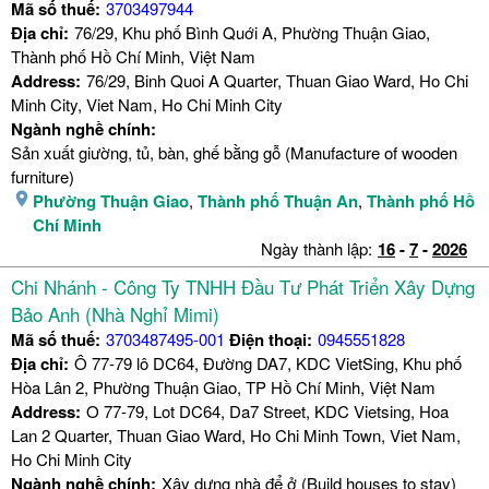
Mã số thuế:
3703497944
Địa chỉ:
76/29, Khu phố Bình Quới A, Phường Thuận Giao,
Thành phố Hồ Chí Minh, Việt Nam
Address:
76/29, Binh Quoi A Quarter, Thuan Giao Ward, Ho Chi
Minh City, Viet Nam, Ho Chi Minh City
Ngành nghề chính:
Sản xuất giường, tủ, bàn, ghế bằng gỗ (Manufacture of wooden
furniture)
Phường Thuận Giao
,
Thành phố Thuận An
,
Thành phố Hồ
Chí Minh
Ngày thành lập:
16
-
7
-
2026
Chi Nhánh - Công Ty TNHH Đầu Tư Phát Triển Xây Dựng
Bảo Anh (Nhà Nghỉ Mimi)
Mã số thuế:
3703487495-001
Điện thoại:
0945551828
Địa chỉ:
Ô 77-79 lô DC64, Đường DA7, KDC VietSing, Khu phố
Hòa Lân 2, Phường Thuận Giao, TP Hồ Chí Minh, Việt Nam
Address:
O 77-79, Lot DC64, Da7 Street, KDC Vietsing, Hoa
Lan 2 Quarter, Thuan Giao Ward, Ho Chi Minh Town, Viet Nam,
Ho Chi Minh City
Ngành nghề chính:
Xây dựng nhà để ở (Build houses to stay)