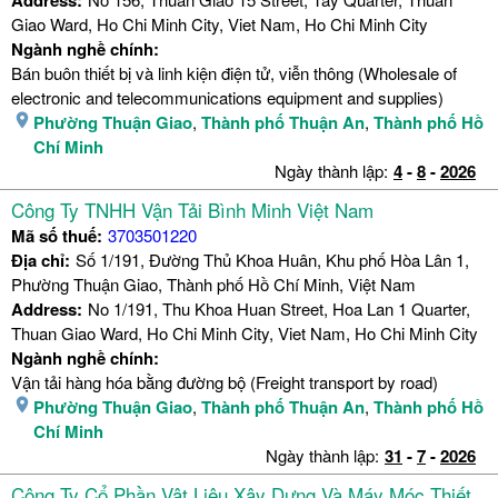
Address:
Giao Ward, Ho Chi Minh City, Viet Nam, Ho Chi Minh City
Ngành nghề chính:
Bán buôn thiết bị và linh kiện điện tử, viễn thông (Wholesale of
electronic and telecommunications equipment and supplies)
Phường Thuận Giao
,
Thành phố Thuận An
,
Thành phố Hồ
Chí Minh
Ngày thành lập:
4
-
8
-
2026
Công Ty TNHH Vận Tải Bình Minh Việt Nam
Mã số thuế:
3703501220
Địa chỉ:
Số 1/191, Đường Thủ Khoa Huân, Khu phố Hòa Lân 1,
Phường Thuận Giao, Thành phố Hồ Chí Minh, Việt Nam
Address:
No 1/191, Thu Khoa Huan Street, Hoa Lan 1 Quarter,
Thuan Giao Ward, Ho Chi Minh City, Viet Nam, Ho Chi Minh City
Ngành nghề chính:
Vận tải hàng hóa bằng đường bộ (Freight transport by road)
Phường Thuận Giao
,
Thành phố Thuận An
,
Thành phố Hồ
Chí Minh
Ngày thành lập:
31
-
7
-
2026
Công Ty Cổ Phần Vật Liệu Xây Dựng Và Máy Móc Thiết