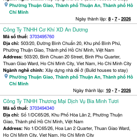
Phường Thuận Giao
,
Thành phố Thuận An
,
Thành phố Hồ
Chí Minh
Ngày thành lập:
8
-
7
-
2026
Công Ty TNHH Cơ Khí XD An Dương
Mã số thuế:
3703495760
Địa chỉ:
503/20, Đường Bình Chuẩn 20, Khu phố Bình Phú,
Phường Thuận Giao, Thành phố Hồ Chí Minh, Việt Nam
Address:
503/20, Binh Chuan 20 Street, Binh Phu Quarter,
Thuan Giao Ward, Ho Chi Minh City, Viet Nam, Ho Chi Minh City
Ngành nghề chính:
Xây dựng nhà để ở (Build houses to stay)
Phường Thuận Giao
,
Thành phố Thuận An
,
Thành phố Hồ
Chí Minh
Ngày thành lập:
10
-
7
-
2026
Công Ty TNHH Thương Mại Dịch Vụ Bia Minh Tươi
Mã số thuế:
3703494340
Địa chỉ:
Số 1/DC65/26, Khu Phố Hòa Lân 2, Phường Thuận
Giao, Thành phố Hồ Chí Minh, Việt Nam
Address:
No 1/DC65/26, Hoa Lan 2 Quarter, Thuan Giao Ward,
Ho Chi Minh City, Viet Nam, Ho Chi Minh City