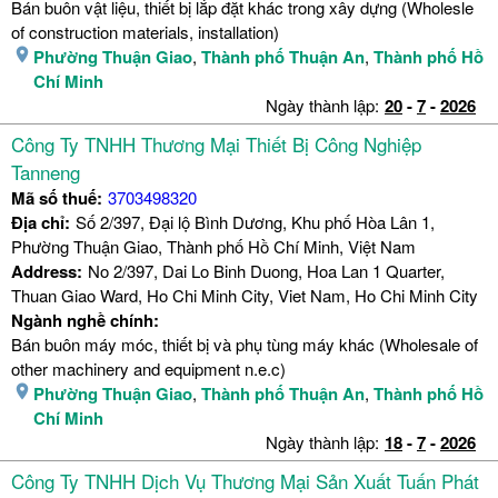
Bán buôn vật liệu, thiết bị lắp đặt khác trong xây dựng (Wholesle
of construction materials, installation)
Phường Thuận Giao
,
Thành phố Thuận An
,
Thành phố Hồ
Chí Minh
Ngày thành lập:
20
-
7
-
2026
Công Ty TNHH Thương Mại Thiết Bị Công Nghiệp
Tanneng
Mã số thuế:
3703498320
Địa chỉ:
Số 2/397, Đại lộ Bình Dương, Khu phố Hòa Lân 1,
Phường Thuận Giao, Thành phố Hồ Chí Minh, Việt Nam
Address:
No 2/397, Dai Lo Binh Duong, Hoa Lan 1 Quarter,
Thuan Giao Ward, Ho Chi Minh City, Viet Nam, Ho Chi Minh City
Ngành nghề chính:
Bán buôn máy móc, thiết bị và phụ tùng máy khác (Wholesale of
other machinery and equipment n.e.c)
Phường Thuận Giao
,
Thành phố Thuận An
,
Thành phố Hồ
Chí Minh
Ngày thành lập:
18
-
7
-
2026
Công Ty TNHH Dịch Vụ Thương Mại Sản Xuất Tuấn Phát