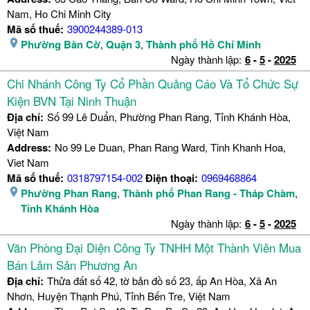
Nam, Ho Chi Minh City
Mã số thuế:
3900244389-013
Phường Bàn Cờ
,
Quận 3
,
Thành phố Hồ Chí Minh
Ngày thành lập:
6
-
5
-
2025
Chi Nhánh Công Ty Cổ Phần Quảng Cáo Và Tổ Chức Sự
Kiện BVN Tại Ninh Thuận
Địa chỉ:
Số 99 Lê Duẩn, Phường Phan Rang, Tỉnh Khánh Hòa,
Việt Nam
Address:
No 99 Le Duan, Phan Rang Ward, Tinh Khanh Hoa,
Viet Nam
Mã số thuế:
0318797154-002
Điện thoại:
0969468864
Phường Phan Rang
,
Thành phố Phan Rang - Tháp Chàm
,
Tỉnh Khánh Hòa
Ngày thành lập:
6
-
5
-
2025
Văn Phòng Đại Diện Công Ty TNHH Một Thành Viên Mua
Bán Lâm Sản Phương An
Địa chỉ:
Thửa đất số 42, tờ bản đồ số 23, ấp An Hòa, Xã An
Nhơn, Huyện Thạnh Phú, Tỉnh Bến Tre, Việt Nam