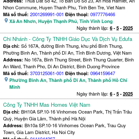
Address:
Thua Dat So 42, To Ban Do So 23, An Hoa Hamlet, An
Nhon Commune, Huyen Thanh Phu, Tinh Ben Tre, Viet Nam
Mã số thuế:
2001269991-001
Điện thoại:
0977776466
Xã An Nhơn
,
Huyện Thạnh Phú
,
Tỉnh Vĩnh Long
Ngày thành lập:
6
-
5
-
2025
Chi Nhánh - Công Ty TNHH Giáo Dục Và Dịch Vụ Edufa
Địa chỉ:
Số 167A, đường Bình Thung, khu phố Bình Thung,
Phường Bình An, Thành phố Dĩ An, Tỉnh Bình Dương, Việt Nam
Address:
No 167a, Binh Thung Street, Binh Thung Quarter, Binh
An Ward, Thanh Pho, Di An District, Binh Duong Province
Mã số thuế:
3703125061-001
Điện thoại:
0964159647
Phường Bình An
,
Thành phố Dĩ An
,
Thành phố Hồ Chí
Minh
Ngày thành lập:
6
-
5
-
2025
Công Ty TNHH Mas Homes Việt Nam
Địa chỉ:
BH10A SP.10-16 Vinhomes Ocean Park, Thị Trấn Trâu
Quỳ, Huyện Gia Lâm, Thành phố Hà Nội
Address:
Bh10a SP.10-16 Vinhomes Ocean Park, Trau Quy
Town, Gia Lam District, Ha Noi City
0111044267