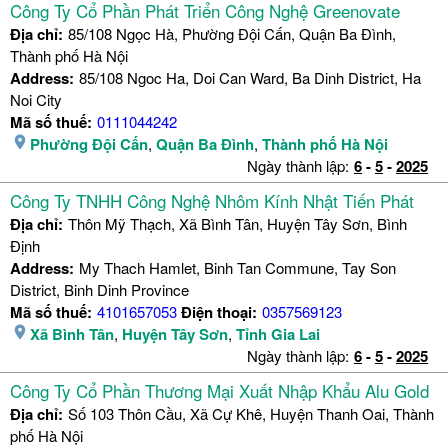
Công Ty Cổ Phần Phát Triển Công Nghệ Greenovate
Địa chỉ:
85/108 Ngọc Hà, Phường Đội Cấn, Quận Ba Đình,
Thành phố Hà Nội
Address:
85/108 Ngoc Ha, Doi Can Ward, Ba Dinh District, Ha
Noi City
Mã số thuế:
0111044242
Phường Đội Cấn
,
Quận Ba Đình
,
Thành phố Hà Nội
Ngày thành lập:
6
-
5
-
2025
Công Ty TNHH Công Nghệ Nhôm Kính Nhật Tiến Phát
Địa chỉ:
Thôn Mỹ Thạch, Xã Bình Tân, Huyện Tây Sơn, Bình
Định
Address:
My Thach Hamlet, Binh Tan Commune, Tay Son
District, Binh Dinh Province
Mã số thuế:
4101657053
Điện thoại:
0357569123
Xã Bình Tân
,
Huyện Tây Sơn
,
Tỉnh Gia Lai
Ngày thành lập:
6
-
5
-
2025
Công Ty Cổ Phần Thương Mại Xuất Nhập Khẩu Alu Gold
Địa chỉ:
Số 103 Thôn Cầu, Xã Cự Khê, Huyện Thanh Oai, Thành
phố Hà Nội