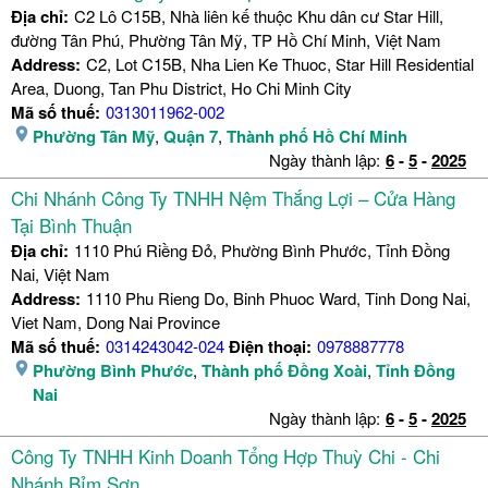
Địa chỉ:
C2 Lô C15B, Nhà liên kế thuộc Khu dân cư Star Hill,
đường Tân Phú, Phường Tân Mỹ, TP Hồ Chí Minh, Việt Nam
Address:
C2, Lot C15B, Nha Lien Ke Thuoc, Star Hill Residential
Area, Duong, Tan Phu District, Ho Chi Minh City
Mã số thuế:
0313011962-002
Phường Tân Mỹ
,
Quận 7
,
Thành phố Hồ Chí Minh
Ngày thành lập:
6
-
5
-
2025
Chi Nhánh Công Ty TNHH Nệm Thắng Lợi – Cửa Hàng
Tại Bình Thuận
Địa chỉ:
1110 Phú Riềng Đỏ, Phường Bình Phước, Tỉnh Đồng
Nai, Việt Nam
Address:
1110 Phu Rieng Do, Binh Phuoc Ward, Tinh Dong Nai,
Viet Nam, Dong Nai Province
Mã số thuế:
0314243042-024
Điện thoại:
0978887778
Phường Bình Phước
,
Thành phố Đồng Xoài
,
Tỉnh Đồng
Nai
Ngày thành lập:
6
-
5
-
2025
Công Ty TNHH Kinh Doanh Tổng Hợp Thuỳ Chi - Chi
Nhánh Bỉm Sơn