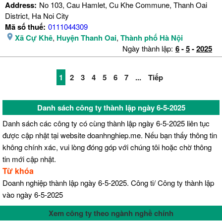
Address:
No 103, Cau Hamlet, Cu Khe Commune, Thanh Oai
District, Ha Noi City
Mã số thuế:
0111044309
Xã Cự Khê
,
Huyện Thanh Oai
,
Thành phố Hà Nội
Ngày thành lập:
6
-
5
-
2025
1
2
3
4
5
6
7
...
Tiếp
Danh sách công ty thành lập ngày 6-5-2025
Danh sách các công ty có cùng thành lập ngày 6-5-2025 liên tục
được cập nhật tại website doanhnghiep.me. Nếu bạn thấy thông tin
không chính xác, vui lòng đóng góp với chúng tôi hoặc chờ thông
tin mới cập nhật.
Từ khóa
Doanh nghiệp thành lập ngày 6-5-2025. Công ti/ Công ty thành lập
vào ngày 6-5-2025
Xem công ty theo ngành nghề chính