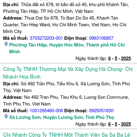
Địa chỉ:
Thửa đất số 678, tờ bản đồ số 45, khu phố Khánh Tân,
Phường Tân Hiệp, TP Hồ Chí Minh, Việt Nam
Address:
Thua Dat So 678, To Ban Do So 45, Khanh Tan
Quarter, Tan Hiep Ward, Ho Chi Minh Town, Viet Nam, Ho Chi
Minh City
Mã số thuế:
3703272203-001
Điện thoại:
0963106857
Phường Tân Hiệp
,
Huyện Hóc Môn
,
Thành phố Hồ Chí
Minh
Ngày thành lập:
6
-
5
-
2025
Công Ty TNHH Thương Mại Và Xây Dựng Hà Chung- Chi
Nhánh Hòa Bình
Địa chỉ:
Số 492 Trần Phú, Tiểu Khu 6, Xã Lương Sơn, Tỉnh Phú
Thọ, Việt Nam
Address:
No 492 Tran Phu, Tieu Khu 6, Luong Son Commune,
Tinh Phu Tho, Viet Nam
Mã số thuế:
1001295460-006
Điện thoại:
0925051830
Xã Lương Sơn
,
Huyện Lương Sơn
,
Tỉnh Phú Thọ
Ngày thành lập:
6
-
5
-
2025
Chi Nhánh Công Ty TNHH Một Thành Viên Sa Sa Ba Lê