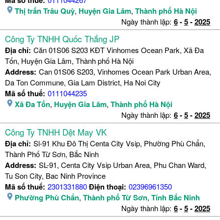
Mã số thuế:
Thị trấn Trâu Quỳ
,
Huyện Gia Lâm
,
Thành phố Hà Nội
Ngày thành lập:
6
-
5
-
2025
Công Ty TNHH Quốc Thắng JP
Địa chỉ:
Căn 01S06 S203 KĐT Vinhomes Ocean Park, Xã Đa
Tốn, Huyện Gia Lâm, Thành phố Hà Nội
Address:
Can 01S06 S203, Vinhomes Ocean Park Urban Area,
Da Ton Commune, Gia Lam District, Ha Noi City
Mã số thuế:
0111044235
Xã Đa Tốn
,
Huyện Gia Lâm
,
Thành phố Hà Nội
Ngày thành lập:
6
-
5
-
2025
Công Ty TNHH Dệt May VK
Địa chỉ:
Sl-91 Khu Đô Thị Centa City Vsip, Phường Phù Chẩn,
Thành Phố Từ Sơn, Bắc Ninh
Address:
SL-91, Centa City Vsip Urban Area, Phu Chan Ward,
Tu Son City, Bac Ninh Province
Mã số thuế:
2301331880
Điện thoại:
02396961350
Phường Phù Chẩn
,
Thành phố Từ Sơn
,
Tỉnh Bắc Ninh
Ngày thành lập:
6
-
5
-
2025