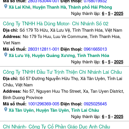
Mã số thuế:
2803163044-001
Điện thoại:
0768019932
Xã Lai Khê
,
Huyện Thanh Hà
,
Thành phố Hải Phòng
Ngày thành lập:
6
-
5
-
2025
Công Ty TNHH Hà Dũng Motor- Chi Nhánh Số 02
Địa chỉ:
Số 179 Tô Hữu, Xã Lưu Vệ, Tỉnh Thanh Hóa, Việt Nam
Address:
No 179 To Huu, Luu Ve Commune, Tinh Thanh Hoa,
Viet Nam
Mã số thuế:
2803112811-001
Điện thoại:
0961665013
Xã Lưu Vệ
,
Huyện Quảng Xương
,
Tỉnh Thanh Hóa
Ngày thành lập:
6
-
5
-
2025
Công Ty TNHH Đầu Tư Trịnh Thiện Chi Nhánh Lai Châu
Địa chỉ:
Số 57 Đường Nguyễn Hữu Thọ, Xã Tân Uyên, Tỉnh Lai
Châu, Việt Nam
Address:
No 57, Nguyen Huu Tho Street, Xa, Tan Uyen District,
Binh Duong Province
Mã số thuế:
1001296369-005
Điện thoại:
0925025645
Xã Tân Uyên
,
Huyện Tân Uyên
,
Tỉnh Lai Châu
Ngày thành lập:
6
-
5
-
2025
Chi Nhánh- Công Ty Cổ Phần Giáo Dục Anh Châu