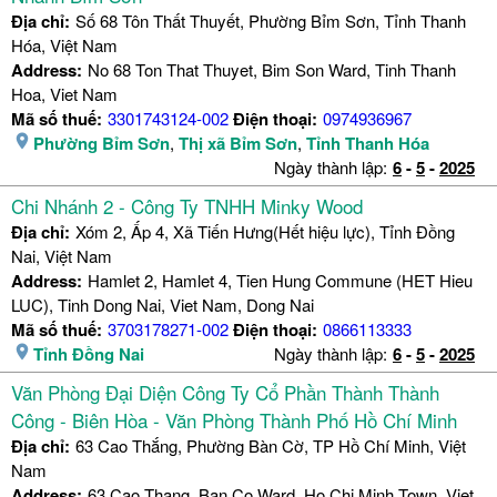
Địa chỉ:
Số 68 Tôn Thất Thuyết, Phường Bỉm Sơn, Tỉnh Thanh
Hóa, Việt Nam
Address:
No 68 Ton That Thuyet, Bim Son Ward, Tinh Thanh
Hoa, Viet Nam
Mã số thuế:
3301743124-002
Điện thoại:
0974936967
Phường Bỉm Sơn
,
Thị xã Bỉm Sơn
,
Tỉnh Thanh Hóa
Ngày thành lập:
6
-
5
-
2025
Chi Nhánh 2 - Công Ty TNHH Minky Wood
Địa chỉ:
Xóm 2, Ấp 4, Xã Tiến Hưng(Hết hiệu lực), Tỉnh Đồng
Nai, Việt Nam
Address:
Hamlet 2, Hamlet 4, Tien Hung Commune (HET Hieu
LUC), Tinh Dong Nai, Viet Nam, Dong Nai
Mã số thuế:
3703178271-002
Điện thoại:
0866113333
Tỉnh Đồng Nai
Ngày thành lập:
6
-
5
-
2025
Văn Phòng Đại Diện Công Ty Cổ Phần Thành Thành
Công - Biên Hòa - Văn Phòng Thành Phố Hồ Chí Minh
Địa chỉ:
63 Cao Thắng, Phường Bàn Cờ, TP Hồ Chí Minh, Việt
Nam
Address:
63 Cao Thang, Ban Co Ward, Ho Chi Minh Town, Viet