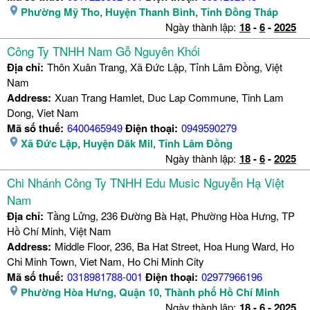
Phường Mỹ Tho
,
Huyện Thanh Bình
,
Tỉnh Đồng Tháp
Ngày thành lập:
18
-
6
-
2025
Công Ty TNHH Nam Gỗ Nguyên Khối
Địa chỉ:
Thôn Xuân Trang, Xã Đức Lập, Tỉnh Lâm Đồng, Việt
Nam
Address:
Xuan Trang Hamlet, Duc Lap Commune, Tinh Lam
Dong, Viet Nam
Mã số thuế:
6400465949
Điện thoại:
0949590279
Xã Đức Lập
,
Huyện Dăk Mil
,
Tỉnh Lâm Đồng
Ngày thành lập:
18
-
6
-
2025
Chi Nhánh Công Ty TNHH Edu Music Nguyễn Hạ Việt
Nam
Địa chỉ:
Tầng Lửng, 236 Đường Bà Hạt, Phường Hòa Hưng, TP
Hồ Chí Minh, Việt Nam
Address:
Middle Floor, 236, Ba Hat Street, Hoa Hung Ward, Ho
Chi Minh Town, Viet Nam, Ho Chi Minh City
Mã số thuế:
0318981788-001
Điện thoại:
02977966196
Phường Hòa Hưng
,
Quận 10
,
Thành phố Hồ Chí Minh
Ngày thành lập:
18
-
6
-
2025