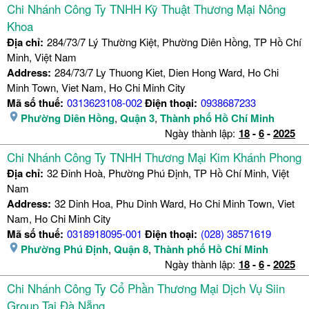
Chi Nhánh Công Ty TNHH Kỹ Thuật Thương Mại Nông
Khoa
Địa chỉ:
284/73/7 Lý Thường Kiệt, Phường Diên Hồng, TP Hồ Chí
Minh, Việt Nam
Address:
284/73/7 Ly Thuong Kiet, Dien Hong Ward, Ho Chi
Minh Town, Viet Nam, Ho Chi Minh City
Mã số thuế:
0313623108-002
Điện thoại:
0938687233
Phường Diên Hồng
,
Quận 3
,
Thành phố Hồ Chí Minh
Ngày thành lập:
18
-
6
-
2025
Chi Nhánh Công Ty TNHH Thương Mại Kim Khánh Phong
Địa chỉ:
32 Đinh Hoà, Phường Phú Định, TP Hồ Chí Minh, Việt
Nam
Address:
32 Dinh Hoa, Phu Dinh Ward, Ho Chi Minh Town, Viet
Nam, Ho Chi Minh City
Mã số thuế:
0318918095-001
Điện thoại:
(028) 38571619
Phường Phú Định
,
Quận 8
,
Thành phố Hồ Chí Minh
Ngày thành lập:
18
-
6
-
2025
Chi Nhánh Công Ty Cổ Phần Thương Mại Dịch Vụ Siin
Group Tại Đà Nẵng