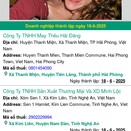
Doanh nghiệp thành lập ngày 18-6-2025
Công Ty TNHH May Thêu Hải Đăng
Địa chỉ:
Huyện Thanh Miện, Xã Thanh Miện, TP Hải Phòng, Việt
Nam
Address:
Huyen Thanh Mien, Thanh Mien Commune, Hai Phong
Town, Viet Nam, Hai Phong City
Mã số thuế:
0801454090
Xã Thanh Miện
,
Huyện Tiên Lãng
,
Thành phố Hải Phòng
Ngày thành lập:
18
-
6
-
2025
Công Ty TNHH Sản Xuất Thương Mại Và XD Minh Lộc
Địa chỉ:
Xóm Sen 1, Xã Kim Liên, Tỉnh Nghệ An, Việt Nam
Address:
Sen 1 Hamlet, Kim Lien Commune, Tinh Nghe An, Viet
Nam
Mã số thuế:
2902229994
Xã Kim Liên
,
Huyện Nam Đàn
,
Tỉnh Nghệ An
Ngày thành lập:
18
-
6
-
2025