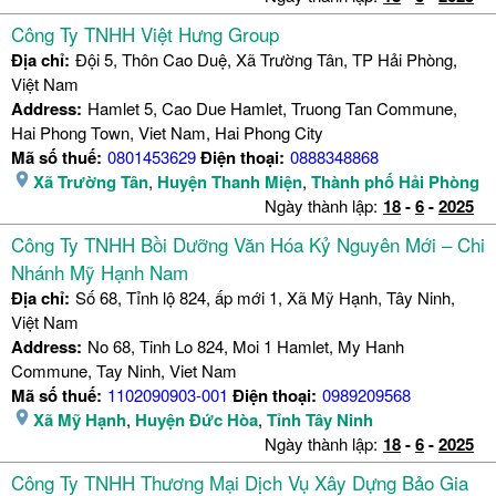
Công Ty TNHH Việt Hưng Group
Địa chỉ:
Đội 5, Thôn Cao Duệ, Xã Trường Tân, TP Hải Phòng,
Việt Nam
Address:
Hamlet 5, Cao Due Hamlet, Truong Tan Commune,
Hai Phong Town, Viet Nam, Hai Phong City
Mã số thuế:
0801453629
Điện thoại:
0888348868
Xã Trường Tân
,
Huyện Thanh Miện
,
Thành phố Hải Phòng
Ngày thành lập:
18
-
6
-
2025
Công Ty TNHH Bồi Dưỡng Văn Hóa Kỷ Nguyên Mới – Chi
Nhánh Mỹ Hạnh Nam
Địa chỉ:
Số 68, Tỉnh lộ 824, ấp mới 1, Xã Mỹ Hạnh, Tây Ninh,
Việt Nam
Address:
No 68, Tinh Lo 824, Moi 1 Hamlet, My Hanh
Commune, Tay Ninh, Viet Nam
Mã số thuế:
1102090903-001
Điện thoại:
0989209568
Xã Mỹ Hạnh
,
Huyện Đức Hòa
,
Tỉnh Tây Ninh
Ngày thành lập:
18
-
6
-
2025
Công Ty TNHH Thương Mại Dịch Vụ Xây Dựng Bảo Gia