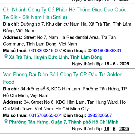
Chi Nhánh Công Ty Cổ Phần Hệ Thống Giáo Dục Quốc
Tế Sik - Sik Nam Hà (Smile)
Địa chỉ:
Đường số 7, Khu dân cư Nam Hà, Xã Trà Tân, Tỉnh Lâm
Đồng, Việt Nam
Address:
Street No 7, Nam Ha Residential Area, Tra Tan
Commune, Tinh Lam Dong, Viet Nam
Mã số thuế:
0313300315-007
Điện thoại:
02631900636331
Xã Trà Tân
,
Huyện Đức Linh
,
Tỉnh Lâm Đồng
Ngày thành lập:
18
-
6
-
2025
Văn Phòng Đại Diện Số I Công Ty CP Đầu Tư Golden
Food
Địa chỉ:
34 đường số 6, KDC Him Lam, Phường Tân Hưng, TP
Hồ Chí Minh, Việt Nam
Address:
34, Street No 6, KDC Him Lam, Tan Hung Ward, Ho
Chi Minh Town, Viet Nam, Ho Chi Minh City
Mã số thuế:
0315766655-001
Điện thoại:
0983306507
Phường Tân Hưng
,
Quận 7
,
Thành phố Hồ Chí Minh
Ngày thành lập:
18
-
6
-
2025