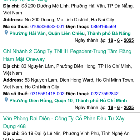
Địa chỉ:
Số 200 Đường Mê Linh, Phường Hải Vân, TP Đà Nẵng,
Việt Nam
Address:
No 200 Duong, Me Linh District, Ha Noi City
Mã số thuế:
0109336632-001
Điện thoại:
0869165569
Phường Hải Vân
,
Quận Liên Chiểu
,
Thành phố Đà Nẵng
Ngày thành lập:
18
-
6
-
2025
Chi Nhánh 2 Công Ty TNHH Pegadent-Trung Tâm Răng
Hàm Mặt Oneway
Địa chỉ:
83 Nguyễn Lâm, Phường Diên Hồng, TP Hồ Chí Minh,
Việt Nam
Address:
83 Nguyen Lam, Dien Hong Ward, Ho Chi Minh Town,
Viet Nam, Ho Chi Minh City
Mã số thuế:
0315561418-002
Điện thoại:
02277592842
Phường Diên Hồng
,
Quận 10
,
Thành phố Hồ Chí Minh
Ngày thành lập:
18
-
6
-
2025
Văn Phòng Đại Diện - Công Ty Cổ Phần Đầu Tư Xây
Dựng 468
Địa chỉ:
Số 19 Đại lộ Lê Nin, Phường Vinh Phú, Tỉnh Nghệ An,
Việt Nam