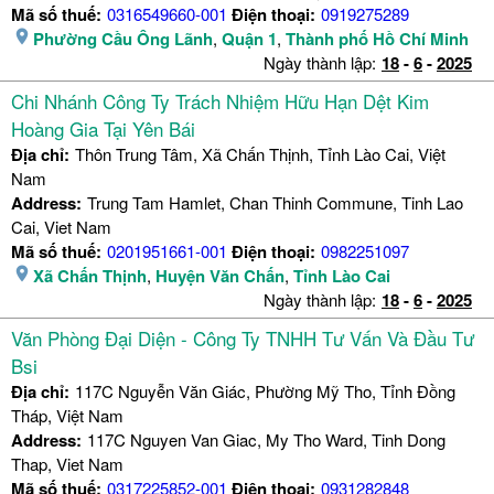
Mã số thuế:
0316549660-001
Điện thoại:
0919275289
Phường Cầu Ông Lãnh
,
Quận 1
,
Thành phố Hồ Chí Minh
Ngày thành lập:
18
-
6
-
2025
Chi Nhánh Công Ty Trách Nhiệm Hữu Hạn Dệt Kim
Hoàng Gia Tại Yên Bái
Địa chỉ:
Thôn Trung Tâm, Xã Chấn Thịnh, Tỉnh Lào Cai, Việt
Nam
Address:
Trung Tam Hamlet, Chan Thinh Commune, Tinh Lao
Cai, Viet Nam
Mã số thuế:
0201951661-001
Điện thoại:
0982251097
Xã Chấn Thịnh
,
Huyện Văn Chấn
,
Tỉnh Lào Cai
Ngày thành lập:
18
-
6
-
2025
Văn Phòng Đại Diện - Công Ty TNHH Tư Vấn Và Đầu Tư
Bsi
Địa chỉ:
117C Nguyễn Văn Giác, Phường Mỹ Tho, Tỉnh Đồng
Tháp, Việt Nam
Address:
117C Nguyen Van Giac, My Tho Ward, Tinh Dong
Thap, Viet Nam
Mã số thuế:
0317225852-001
Điện thoại:
0931282848