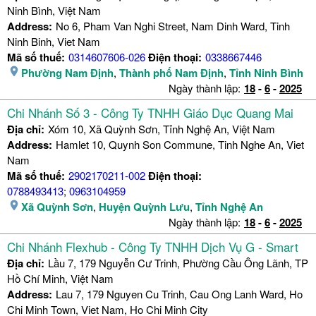
Ninh Bình, Việt Nam
Address:
No 6, Pham Van Nghi Street, Nam Dinh Ward, Tinh
Ninh Binh, Viet Nam
Mã số thuế:
0314607606-026
Điện thoại:
0338667446
Phường Nam Định
,
Thành phố Nam Định
,
Tỉnh Ninh Bình
Ngày thành lập:
18
-
6
-
2025
Chi Nhánh Số 3 - Công Ty TNHH Giáo Dục Quang Mai
Địa chỉ:
Xóm 10, Xã Quỳnh Sơn, Tỉnh Nghệ An, Việt Nam
Address:
Hamlet 10, Quynh Son Commune, Tinh Nghe An, Viet
Nam
Mã số thuế:
2902170211-002
Điện thoại:
0788493413
;
0963104959
Xã Quỳnh Sơn
,
Huyện Quỳnh Lưu
,
Tỉnh Nghệ An
Ngày thành lập:
18
-
6
-
2025
Chi Nhánh Flexhub - Công Ty TNHH Dịch Vụ G - Smart
Địa chỉ:
Lầu 7, 179 Nguyễn Cư Trinh, Phường Cầu Ông Lãnh, TP
Hồ Chí Minh, Việt Nam
Address:
Lau 7, 179 Nguyen Cu Trinh, Cau Ong Lanh Ward, Ho
Chi Minh Town, Viet Nam, Ho Chi Minh City