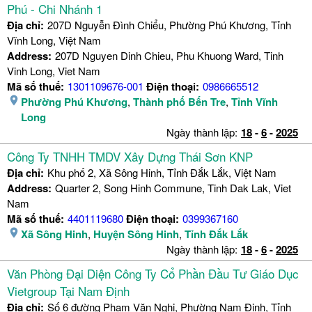
Phú - Chi Nhánh 1
Địa chỉ:
207D Nguyễn Đình Chiểu, Phường Phú Khương, Tỉnh
Vĩnh Long, Việt Nam
Address:
207D Nguyen Dinh Chieu, Phu Khuong Ward, Tinh
Vinh Long, Viet Nam
Mã số thuế:
1301109676-001
Điện thoại:
0986665512
Phường Phú Khương
,
Thành phố Bến Tre
,
Tỉnh Vĩnh
Long
Ngày thành lập:
18
-
6
-
2025
Công Ty TNHH TMDV Xây Dựng Thái Sơn KNP
Địa chỉ:
Khu phố 2, Xã Sông Hinh, Tỉnh Đắk Lắk, Việt Nam
Address:
Quarter 2, Song Hinh Commune, Tinh Dak Lak, Viet
Nam
Mã số thuế:
4401119680
Điện thoại:
0399367160
Xã Sông Hinh
,
Huyện Sông Hinh
,
Tỉnh Đắk Lắk
Ngày thành lập:
18
-
6
-
2025
Văn Phòng Đại Diện Công Ty Cổ Phần Đầu Tư Giáo Dục
Vietgroup Tại Nam Định
Địa chỉ:
Số 6 đường Phạm Văn Nghị, Phường Nam Định, Tỉnh