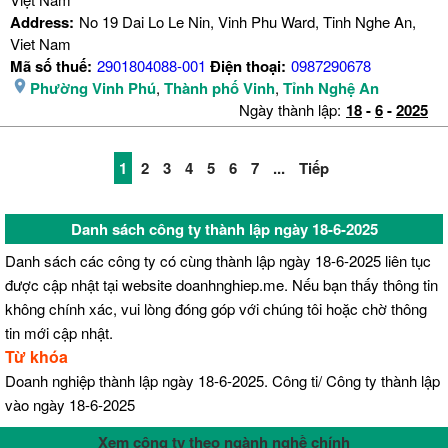
Address:
No 19 Dai Lo Le Nin, Vinh Phu Ward, Tinh Nghe An,
Viet Nam
Mã số thuế:
2901804088-001
Điện thoại:
0987290678
Phường Vinh Phú
,
Thành phố Vinh
,
Tỉnh Nghệ An
Ngày thành lập:
18
-
6
-
2025
1
2
3
4
5
6
7
...
Tiếp
Danh sách công ty thành lập ngày 18-6-2025
Danh sách các công ty có cùng thành lập ngày 18-6-2025 liên tục
được cập nhật tại website doanhnghiep.me. Nếu bạn thấy thông tin
không chính xác, vui lòng đóng góp với chúng tôi hoặc chờ thông
tin mới cập nhật.
Từ khóa
Doanh nghiệp thành lập ngày 18-6-2025. Công ti/ Công ty thành lập
vào ngày 18-6-2025
Xem công ty theo ngành nghề chính