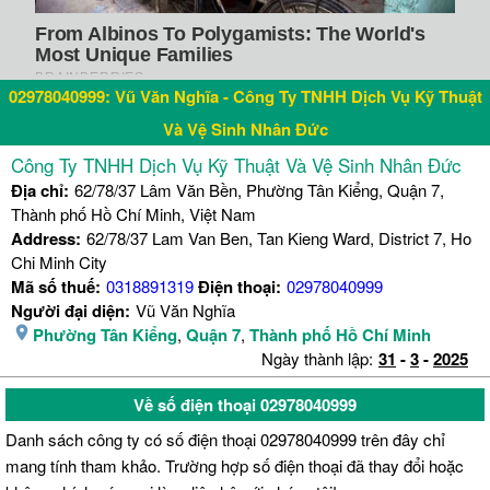
02978040999: Vũ Văn Nghĩa - Công Ty TNHH Dịch Vụ Kỹ Thuật
Và Vệ Sinh Nhân Đức
Công Ty TNHH Dịch Vụ Kỹ Thuật Và Vệ Sinh Nhân Đức
Địa chỉ:
62/78/37 Lâm Văn Bền, Phường Tân Kiểng, Quận 7,
Thành phố Hồ Chí Minh, Việt Nam
Address:
62/78/37 Lam Van Ben, Tan Kieng Ward, District 7, Ho
Chi Minh City
Mã số thuế:
0318891319
Điện thoại:
02978040999
Người đại diện:
Vũ Văn Nghĩa
Phường Tân Kiểng
,
Quận 7
,
Thành phố Hồ Chí Minh
Ngày thành lập:
31
-
3
-
2025
Về số điện thoại 02978040999
Danh sách công ty có số điện thoại 02978040999 trên đây chỉ
mang tính tham khảo. Trường hợp số điện thoại đã thay đổi hoặc