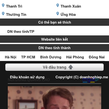
Thanh Trì
Thanh Xuân
Thường Tín
Ứng Hòa
Có thể bạn sẽ thích
DN theo tỉnh/TP
Website liên kết
DN theo tỉnh thành
Hà Nội
TP HCM
Bình Dương
Hải Phòng
Đồng Nai
Về đầu trang
Điều khoản sử dụng
Copyright (C) doanhnghiep.me
2016