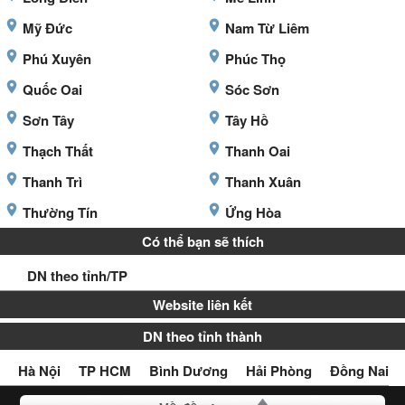
Mỹ Đức
Nam Từ Liêm
Phú Xuyên
Phúc Thọ
Quốc Oai
Sóc Sơn
Sơn Tây
Tây Hồ
Thạch Thất
Thanh Oai
Thanh Trì
Thanh Xuân
Thường Tín
Ứng Hòa
Có thể bạn sẽ thích
DN theo tỉnh/TP
Website liên kết
DN theo tỉnh thành
Hà Nội
TP HCM
Bình Dương
Hải Phòng
Đồng Nai