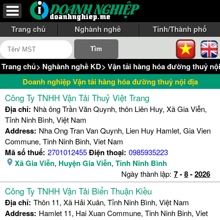
Trang chủ
Nghành nghề
Tỉnh/Thành phố
Trang chủ
>
Nghành nghề KD
>
Vận tải hàng hóa đường thuỷ nội
Doanh nghiệp Vận tải hàng hóa đường thuỷ nội địa
Công Ty TNHH Vận Tải Thuỷ Việt Trang
Địa chỉ:
Nhà ông Trần Văn Quynh, thôn Liên Huy, Xã Gia Viễn,
Tỉnh Ninh Bình, Việt Nam
Address:
Nha Ong Tran Van Quynh, Lien Huy Hamlet, Gia Vien
Commune, Tinh Ninh Binh, Viet Nam
Mã số thuế:
2701012455
Điện thoại:
0985935223
Xã Gia Viễn
,
Huyện Gia Viễn
,
Tỉnh Ninh Bình
Ngày thành lập:
7
-
8
-
2026
Công Ty TNHH Vận Tải Biển Thuận Kiều
Địa chỉ:
Thôn 11, Xã Hải Xuân, Tỉnh Ninh Bình, Việt Nam
Address:
Hamlet 11, Hai Xuan Commune, Tinh Ninh Binh, Viet