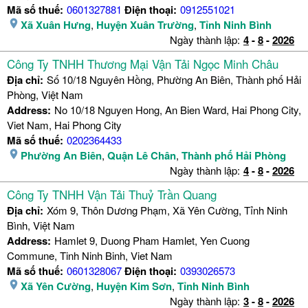
Mã số thuế:
0601327881
Điện thoại:
0912551021
Xã Xuân Hưng
,
Huyện Xuân Trường
,
Tỉnh Ninh Bình
Ngày thành lập:
4
-
8
-
2026
Công Ty TNHH Thương Mại Vận Tải Ngọc Minh Châu
Địa chỉ:
Số 10/18 Nguyên Hồng, Phường An Biên, Thành phố Hải
Phòng, Việt Nam
Address:
No 10/18 Nguyen Hong, An Bien Ward, Hai Phong City,
Viet Nam, Hai Phong City
Mã số thuế:
0202364433
Phường An Biên
,
Quận Lê Chân
,
Thành phố Hải Phòng
Ngày thành lập:
4
-
8
-
2026
Công Ty TNHH Vận Tải Thuỷ Trần Quang
Địa chỉ:
Xóm 9, Thôn Dương Phạm, Xã Yên Cường, Tỉnh Ninh
Bình, Việt Nam
Address:
Hamlet 9, Duong Pham Hamlet, Yen Cuong
Commune, Tinh Ninh Binh, Viet Nam
Mã số thuế:
0601328067
Điện thoại:
0393026573
Xã Yên Cường
,
Huyện Kim Sơn
,
Tỉnh Ninh Bình
Ngày thành lập:
3
-
8
-
2026