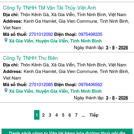
Công Ty TNHH TM Vận Tải Thủy Việt Anh
Địa chỉ:
Thôn Kênh Gà, Xã Gia Viễn, Tỉnh Ninh Bình, Việt Nam
Address:
Kenh Ga Hamlet, Gia Vien Commune, Tinh Ninh Binh,
Viet Nam
Mã số thuế:
2701012092
Điện thoại:
0975498335
Xã Gia Viễn
,
Huyện Gia Viễn
,
Tỉnh Ninh Bình
Ngày thành lập:
3
-
8
-
2026
Công Ty TNHH Thu Biên
Địa chỉ:
Thôn Kênh Gà, Xã Gia Viễn, Tỉnh Ninh Bình, Việt Nam
Address:
Kenh Ga Hamlet, Gia Vien Commune, Tinh Ninh Binh,
Viet Nam
Mã số thuế:
2701012085
Điện thoại:
0976406562
Xã Gia Viễn
,
Huyện Gia Viễn
,
Tỉnh Ninh Bình
Ngày thành lập:
3
-
8
-
2026
1
2
3
4
5
6
7
...
Tiếp
Danh sách công ty Vận tải hàng hóa đường thuỷ nội địa