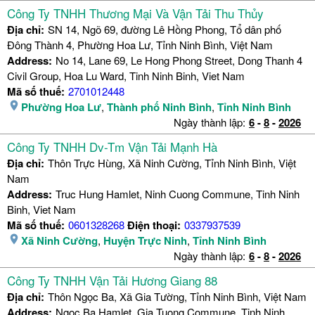
Công Ty TNHH Thương Mại Và Vận Tải Thu Thủy
Địa chỉ:
SN 14, Ngõ 69, đường Lê Hồng Phong, Tổ dân phố
Đông Thành 4, Phường Hoa Lư, Tỉnh Ninh Bình, Việt Nam
Address:
No 14, Lane 69, Le Hong Phong Street, Dong Thanh 4
Civil Group, Hoa Lu Ward, Tinh Ninh Binh, Viet Nam
Mã số thuế:
2701012448
Phường Hoa Lư
,
Thành phố Ninh Bình
,
Tỉnh Ninh Bình
Ngày thành lập:
6
-
8
-
2026
Công Ty TNHH Dv-Tm Vận Tải Mạnh Hà
Địa chỉ:
Thôn Trực Hùng, Xã Ninh Cường, Tỉnh Ninh Bình, Việt
Nam
Address:
Truc Hung Hamlet, Ninh Cuong Commune, Tinh Ninh
Binh, Viet Nam
Mã số thuế:
0601328268
Điện thoại:
0337937539
Xã Ninh Cường
,
Huyện Trực Ninh
,
Tỉnh Ninh Bình
Ngày thành lập:
6
-
8
-
2026
Công Ty TNHH Vận Tải Hương Giang 88
Địa chỉ:
Thôn Ngọc Ba, Xã Gia Tường, Tỉnh Ninh Bình, Việt Nam
Address:
Ngoc Ba Hamlet, Gia Tuong Commune, Tinh Ninh