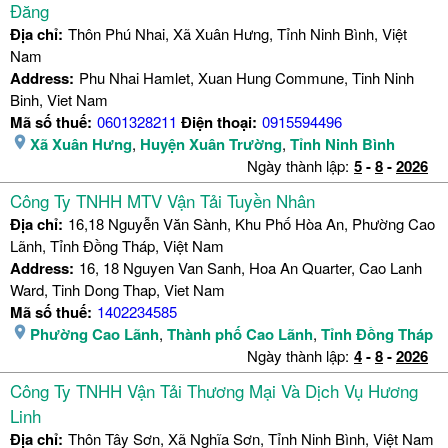
Đăng
Địa chỉ:
Thôn Phú Nhai, Xã Xuân Hưng, Tỉnh Ninh Bình, Việt
Nam
Address:
Phu Nhai Hamlet, Xuan Hung Commune, Tinh Ninh
Binh, Viet Nam
Mã số thuế:
0601328211
Điện thoại:
0915594496
Xã Xuân Hưng
,
Huyện Xuân Trường
,
Tỉnh Ninh Bình
Ngày thành lập:
5
-
8
-
2026
Công Ty TNHH MTV Vận Tải Tuyền Nhân
Địa chỉ:
16,18 Nguyễn Văn Sành, Khu Phố Hòa An, Phường Cao
Lãnh, Tỉnh Đồng Tháp, Việt Nam
Address:
16, 18 Nguyen Van Sanh, Hoa An Quarter, Cao Lanh
Ward, Tinh Dong Thap, Viet Nam
Mã số thuế:
1402234585
Phường Cao Lãnh
,
Thành phố Cao Lãnh
,
Tỉnh Đồng Tháp
Ngày thành lập:
4
-
8
-
2026
Công Ty TNHH Vận Tải Thương Mại Và Dịch Vụ Hương
Linh
Địa chỉ:
Thôn Tây Sơn, Xã Nghĩa Sơn, Tỉnh Ninh Bình, Việt Nam