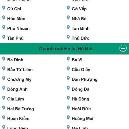
Củ Chi
Gò Vấp
Hóc Môn
Nhà Bè
Phú Nhuận
Tân Bình
Tân Phú
Thủ Đức
Doanh nghiệp tại Hà Nội
Ba Đình
Ba Vì
Bắc Từ Liêm
Cầu Giấy
Chương Mỹ
Đan Phượng
Đông Anh
Đống Đa
Gia Lâm
Hà Đông
Hai Bà Trưng
Hoài Đức
Hoàn Kiếm
Hoàng Mai
Long Biên
Mê Linh