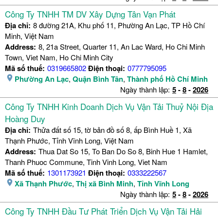
Công Ty TNHH TM DV Xây Dựng Tân Vạn Phát
Địa chỉ:
8 đường 21A, Khu phố 11, Phường An Lạc, TP Hồ Chí
Minh, Việt Nam
Address:
8, 21a Street, Quarter 11, An Lac Ward, Ho Chi Minh
Town, Viet Nam, Ho Chi Minh City
Mã số thuế:
0319665802
Điện thoại:
0777795095
Phường An Lạc
,
Quận Bình Tân
,
Thành phố Hồ Chí Minh
Ngày thành lập:
5
-
8
-
2026
Công Ty TNHH Kinh Doanh Dịch Vụ Vận Tải Thuỷ Nội Địa
Hoàng Duy
Địa chỉ:
Thửa đất số 15, tờ bản đồ số 8, ấp Bình Huề 1, Xã
Thạnh Phước, Tỉnh Vĩnh Long, Việt Nam
Address:
Thua Dat So 15, To Ban Do So 8, Binh Hue 1 Hamlet,
Thanh Phuoc Commune, Tinh Vinh Long, Viet Nam
Mã số thuế:
1301173921
Điện thoại:
0333222567
Xã Thạnh Phước
,
Thị xã Bình Minh
,
Tỉnh Vĩnh Long
Ngày thành lập:
5
-
8
-
2026
Công Ty TNHH Đầu Tư Phát Triển Dịch Vụ Vận Tải Hải