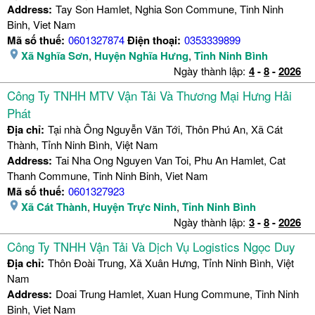
Address:
Tay Son Hamlet, Nghia Son Commune, Tinh Ninh
Binh, Viet Nam
Mã số thuế:
0601327874
Điện thoại:
0353339899
Xã Nghĩa Sơn
,
Huyện Nghĩa Hưng
,
Tỉnh Ninh Bình
Ngày thành lập:
4
-
8
-
2026
Công Ty TNHH MTV Vận Tải Và Thương Mại Hưng Hải
Phát
Địa chỉ:
Tại nhà Ông Nguyễn Văn Tới, Thôn Phú An, Xã Cát
Thành, Tỉnh Ninh Bình, Việt Nam
Address:
Tai Nha Ong Nguyen Van Toi, Phu An Hamlet, Cat
Thanh Commune, Tinh Ninh Binh, Viet Nam
Mã số thuế:
0601327923
Xã Cát Thành
,
Huyện Trực Ninh
,
Tỉnh Ninh Bình
Ngày thành lập:
3
-
8
-
2026
Công Ty TNHH Vận Tải Và Dịch Vụ Logistics Ngọc Duy
Địa chỉ:
Thôn Đoài Trung, Xã Xuân Hưng, Tỉnh Ninh Bình, Việt
Nam
Address:
Doai Trung Hamlet, Xuan Hung Commune, Tinh Ninh
Binh, Viet Nam