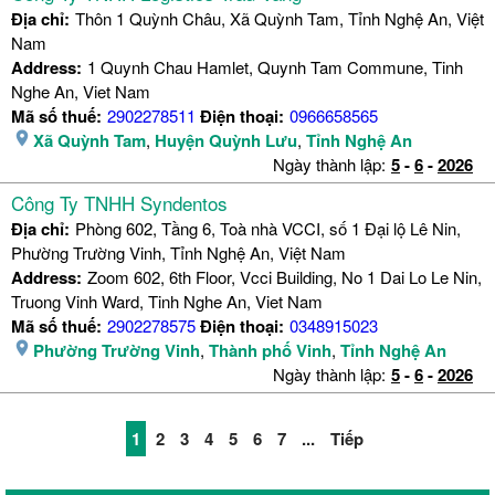
Địa chỉ:
Thôn 1 Quỳnh Châu, Xã Quỳnh Tam, Tỉnh Nghệ An, Việt
Nam
Address:
1 Quynh Chau Hamlet, Quynh Tam Commune, Tinh
Nghe An, Viet Nam
Mã số thuế:
2902278511
Điện thoại:
0966658565
Xã Quỳnh Tam
,
Huyện Quỳnh Lưu
,
Tỉnh Nghệ An
Ngày thành lập:
5
-
6
-
2026
Công Ty TNHH Syndentos
Địa chỉ:
Phòng 602, Tầng 6, Toà nhà VCCI, số 1 Đại lộ Lê Nin,
Phường Trường Vinh, Tỉnh Nghệ An, Việt Nam
Address:
Zoom 602, 6th Floor, Vcci Building, No 1 Dai Lo Le Nin,
Truong Vinh Ward, Tinh Nghe An, Viet Nam
Mã số thuế:
2902278575
Điện thoại:
0348915023
Phường Trường Vinh
,
Thành phố Vinh
,
Tỉnh Nghệ An
Ngày thành lập:
5
-
6
-
2026
1
2
3
4
5
6
7
...
Tiếp