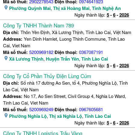
Mã số thuế:
2902278543
Điện thoại:
0974641923
Phường Quỳnh Mai
,
Thị xã Hoàng Mai
,
Tỉnh Nghệ An
Ngày thành lập:
5
-
6
-
2026
Công Ty TNHH Thành Nam 789
Địa chỉ:
Thôn Yên Định, Xã Lương Thịnh, Tỉnh Lào Cai, Việt Nam
Address:
Yen Dinh Hamlet, Luong Thinh Commune, Tinh Lao
Cai, Viet Nam
Mã số thuế:
5200969182
Điện thoại:
0367087191
Xã Lương Thịnh
,
Huyện Trấn Yên
,
Tỉnh Lào Cai
Ngày thành lập:
5
-
6
-
2026
Công Ty Cổ Phần Thủy Điện Lùng Cúm
Địa chỉ:
Số nhà 17 đường Ao Sen, tổ 4, Phường Nghĩa Lộ, Tỉnh
Lào Cai, Việt Nam
Address:
No 17, Ao Sen Street, Civil Group 4, Nghia Lo Ward,
Tinh Lao Cai, Viet Nam
Mã số thuế:
5200969249
Điện thoại:
0967605681
Phường Nghĩa Lộ
,
Thị xã Nghĩa Lộ
,
Tỉnh Lào Cai
Ngày thành lập:
5
-
6
-
2026
Công Ty TNHH Logistics Trâu Vàng