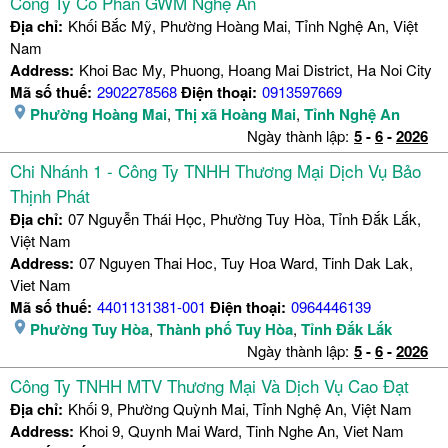
Công Ty Cổ Phần GWM Nghệ An
Địa chỉ:
Khối Bắc Mỹ, Phường Hoàng Mai, Tỉnh Nghệ An, Việt
Nam
Address:
Khoi Bac My, Phuong, Hoang Mai District, Ha Noi City
Mã số thuế:
2902278568
Điện thoại:
0913597669
Phường Hoàng Mai
,
Thị xã Hoàng Mai
,
Tỉnh Nghệ An
Ngày thành lập:
5
-
6
-
2026
Chi Nhánh 1 - Công Ty TNHH Thương Mại Dịch Vụ Bảo
Thịnh Phát
Địa chỉ:
07 Nguyễn Thái Học, Phường Tuy Hòa, Tỉnh Đắk Lắk,
Việt Nam
Address:
07 Nguyen Thai Hoc, Tuy Hoa Ward, Tinh Dak Lak,
Viet Nam
Mã số thuế:
4401131381-001
Điện thoại:
0964446139
Phường Tuy Hòa
,
Thành phố Tuy Hòa
,
Tỉnh Đắk Lắk
Ngày thành lập:
5
-
6
-
2026
Công Ty TNHH MTV Thương Mại Và Dịch Vụ Cao Đạt
Địa chỉ:
Khối 9, Phường Quỳnh Mai, Tỉnh Nghệ An, Việt Nam
Address:
Khoi 9, Quynh Mai Ward, Tinh Nghe An, Viet Nam