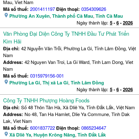
Mau, Viet Nam
Mã số thuế:
2001411197
Điện thoại:
0354309626
Phường An Xuyên
,
Thành phố Cà Mau
,
Tỉnh Cà Mau
Ngày thành lập:
5
-
6
-
2026
Văn Phòng Đại Diện Công Ty TNHH Đầu Tư Phát Triển
Kim Hải
Địa chỉ:
42 Nguyễn Văn Trỗi, Phường La Gi, Tỉnh Lâm Đồng, Việt
Nam
Address:
42 Nguyen Van Troi, La Gi Ward, Tinh Lam Dong, Viet
Nam
Mã số thuế:
0315979156-001
Phường La Gi
,
Thị xã La Gi
,
Tỉnh Lâm Đồng
Ngày thành lập:
5
-
6
-
2026
Công Ty TNHH Phượng Hoàng Foods
Địa chỉ:
Số 48 Thôn Tân Hà, Xã Dliê Ya, Tỉnh Đắk Lắk, Việt Nam
Address:
No 48, Tan Ha Hamlet, Dlie Ya Commune, Tinh Dak
Lak, Viet Nam
Mã số thuế:
6001837722
Điện thoại:
0865234647
Xã Dliê Ya
,
Huyện Krông Năng
,
Tỉnh Đắk Lắk