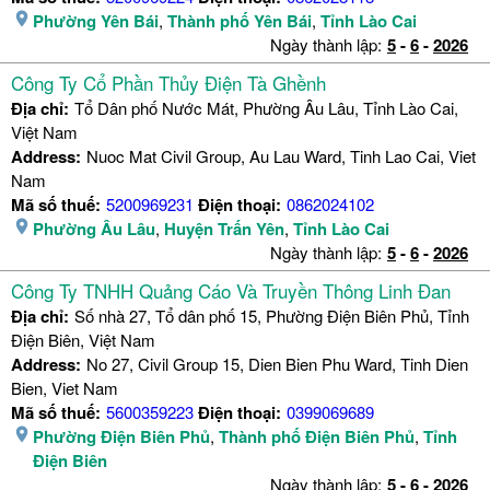
Phường Yên Bái
,
Thành phố Yên Bái
,
Tỉnh Lào Cai
Ngày thành lập:
5
-
6
-
2026
Công Ty Cổ Phần Thủy Điện Tà Ghềnh
Địa chỉ:
Tổ Dân phố Nước Mát, Phường Âu Lâu, Tỉnh Lào Cai,
Việt Nam
Address:
Nuoc Mat Civil Group, Au Lau Ward, Tinh Lao Cai, Viet
Nam
Mã số thuế:
5200969231
Điện thoại:
0862024102
Phường Âu Lâu
,
Huyện Trấn Yên
,
Tỉnh Lào Cai
Ngày thành lập:
5
-
6
-
2026
Công Ty TNHH Quảng Cáo Và Truyền Thông Linh Đan
Địa chỉ:
Số nhà 27, Tổ dân phố 15, Phường Điện Biên Phủ, Tỉnh
Điện Biên, Việt Nam
Address:
No 27, Civil Group 15, Dien Bien Phu Ward, Tinh Dien
Bien, Viet Nam
Mã số thuế:
5600359223
Điện thoại:
0399069689
Phường Điện Biên Phủ
,
Thành phố Điện Biên Phủ
,
Tỉnh
Điện Biên
Ngày thành lập:
5
-
6
-
2026