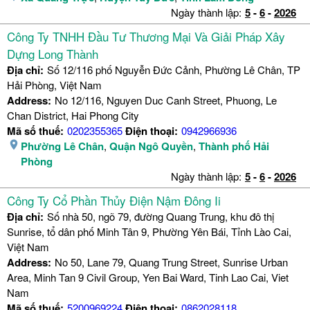
Ngày thành lập:
5
-
6
-
2026
Công Ty TNHH Đầu Tư Thương Mại Và Giải Pháp Xây
Dựng Long Thành
Địa chỉ:
Số 12/116 phố Nguyễn Đức Cảnh, Phường Lê Chân, TP
Hải Phòng, Việt Nam
Address:
No 12/116, Nguyen Duc Canh Street, Phuong, Le
Chan District, Hai Phong City
Mã số thuế:
0202355365
Điện thoại:
0942966936
Phường Lê Chân
,
Quận Ngô Quyền
,
Thành phố Hải
Phòng
Ngày thành lập:
5
-
6
-
2026
Công Ty Cổ Phần Thủy Điện Nậm Đông Ii
Địa chỉ:
Số nhà 50, ngõ 79, đường Quang Trung, khu đô thị
Sunrise, tổ dân phố Minh Tân 9, Phường Yên Bái, Tỉnh Lào Cai,
Việt Nam
Address:
No 50, Lane 79, Quang Trung Street, Sunrise Urban
Area, Minh Tan 9 Civil Group, Yen Bai Ward, Tinh Lao Cai, Viet
Nam
Mã số thuế:
5200969224
Điện thoại:
0862028118