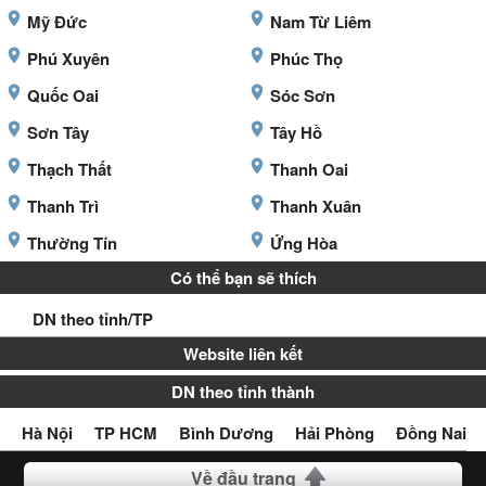
Mỹ Đức
Nam Từ Liêm
Phú Xuyên
Phúc Thọ
Quốc Oai
Sóc Sơn
Sơn Tây
Tây Hồ
Thạch Thất
Thanh Oai
Thanh Trì
Thanh Xuân
Thường Tín
Ứng Hòa
Có thể bạn sẽ thích
DN theo tỉnh/TP
Website liên kết
DN theo tỉnh thành
Hà Nội
TP HCM
Bình Dương
Hải Phòng
Đồng Nai
Về đầu trang