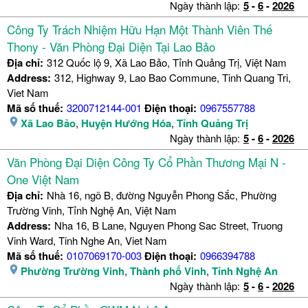
Ngày thành lập:
5
-
6
-
2026
Công Ty Trách Nhiệm Hữu Hạn Một Thành Viên Thế
Thony - Văn Phòng Đại Diện Tại Lao Bảo
Địa chỉ:
312 Quốc lộ 9, Xã Lao Bảo, Tỉnh Quảng Trị, Việt Nam
Address:
312, Highway 9, Lao Bao Commune, Tinh Quang Tri,
Viet Nam
Mã số thuế:
3200712144-001
Điện thoại:
0967557788
Xã Lao Bảo
,
Huyện Hướng Hóa
,
Tỉnh Quảng Trị
Ngày thành lập:
5
-
6
-
2026
Văn Phòng Đại Diện Công Ty Cổ Phần Thương Mại N -
One Việt Nam
Địa chỉ:
Nhà 16, ngõ B, đường Nguyễn Phong Sắc, Phường
Trường Vinh, Tỉnh Nghệ An, Việt Nam
Address:
Nha 16, B Lane, Nguyen Phong Sac Street, Truong
Vinh Ward, Tinh Nghe An, Viet Nam
Mã số thuế:
0107069170-003
Điện thoại:
0966394788
Phường Trường Vinh
,
Thành phố Vinh
,
Tỉnh Nghệ An
Ngày thành lập:
5
-
6
-
2026