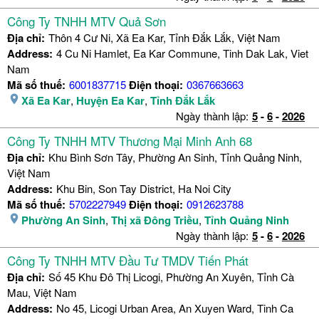
Công Ty TNHH MTV Quả Sơn
Địa chỉ:
Thôn 4 Cư Ni, Xã Ea Kar, Tỉnh Đắk Lắk, Việt Nam
Address:
4 Cu Ni Hamlet, Ea Kar Commune, Tinh Dak Lak, Viet
Nam
Mã số thuế:
6001837715
Điện thoại:
0367663663
Xã Ea Kar
,
Huyện Ea Kar
,
Tỉnh Đắk Lắk
Ngày thành lập:
5
-
6
-
2026
Công Ty TNHH MTV Thương Mại Minh Anh 68
Địa chỉ:
Khu Bình Sơn Tây, Phường An Sinh, Tỉnh Quảng Ninh,
Việt Nam
Address:
Khu Bin, Son Tay District, Ha Noi City
Mã số thuế:
5702227949
Điện thoại:
0912623788
Phường An Sinh
,
Thị xã Đông Triều
,
Tỉnh Quảng Ninh
Ngày thành lập:
5
-
6
-
2026
Công Ty TNHH MTV Đầu Tư TMDV Tiến Phát
Địa chỉ:
Số 45 Khu Đô Thị Licogi, Phường An Xuyên, Tỉnh Cà
Mau, Việt Nam
Address:
No 45, Licogi Urban Area, An Xuyen Ward, Tinh Ca