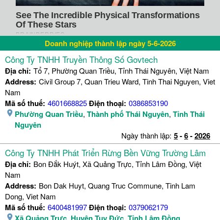
Doanh nghiệp thành lập ngày 5-6-2026
Công Ty TNHH Truyền Thông Số Govtech
Địa chỉ:
Tổ 7, Phường Quan Triều, Tỉnh Thái Nguyên, Việt Nam
Address:
Civil Group 7, Quan Trieu Ward, Tinh Thai Nguyen, Viet
Nam
Mã số thuế:
4601668825
Điện thoại:
0386853190
Phường Quan Triều
,
Thành phố Thái Nguyên
,
Tỉnh Thái
Nguyên
Ngày thành lập:
5
-
6
-
2026
Công Ty TNHH Phát Triển Rừng Bền Vững Trường Lâm
Địa chỉ:
Bon Đắk Huýt, Xã Quảng Trực, Tỉnh Lâm Đồng, Việt
Nam
Address:
Bon Dak Huyt, Quang Truc Commune, Tinh Lam
Dong, Viet Nam
Mã số thuế:
6400481997
Điện thoại:
0379062179
Xã Quảng Trực
,
Huyện Tuy Đức
,
Tỉnh Lâm Đồng