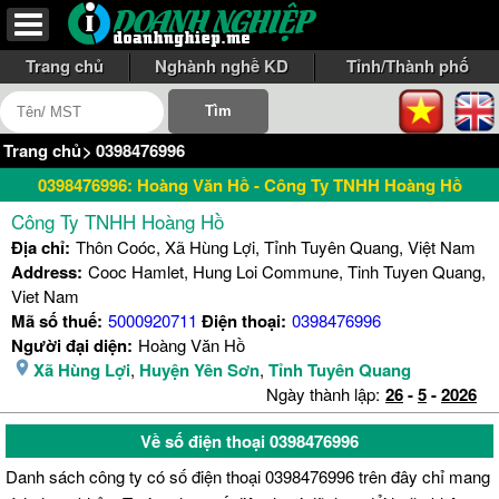
Trang chủ
Nghành nghề KD
Tỉnh/Thành phố
Trang chủ
>
0398476996
0398476996: Hoàng Văn Hồ - Công Ty TNHH Hoàng Hồ
Công Ty TNHH Hoàng Hồ
Địa chỉ:
Thôn Coóc, Xã Hùng Lợi, Tỉnh Tuyên Quang, Việt Nam
Address:
Cooc Hamlet, Hung Loi Commune, Tinh Tuyen Quang,
Viet Nam
Mã số thuế:
5000920711
Điện thoại:
0398476996
Người đại diện:
Hoàng Văn Hồ
Xã Hùng Lợi
,
Huyện Yên Sơn
,
Tỉnh Tuyên Quang
Ngày thành lập:
26
-
5
-
2026
Về số điện thoại 0398476996
Danh sách công ty có số điện thoại 0398476996 trên đây chỉ mang