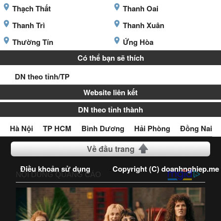
Thạch Thất
Thanh Oai
Thanh Trì
Thanh Xuân
Thường Tín
Ứng Hòa
Có thể bạn sẽ thích
DN theo tỉnh/TP
Website liên kết
DN theo tỉnh thành
Hà Nội
TP HCM
Bình Dương
Hải Phòng
Đồng Nai
Về đầu trang
Điều khoản sử dụng
Copyright (C) doanhnghiep.me
2016