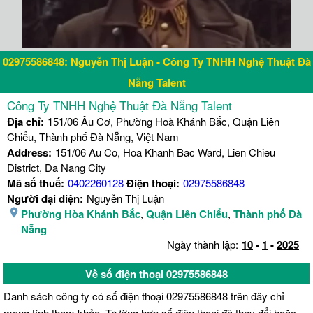
02975586848: Nguyễn Thị Luận - Công Ty TNHH Nghệ Thuật Đà
Nẵng Talent
Công Ty TNHH Nghệ Thuật Đà Nẵng Talent
Địa chỉ:
151/06 Âu Cơ, Phường Hoà Khánh Bắc, Quận Liên
Chiểu, Thành phố Đà Nẵng, Việt Nam
Address:
151/06 Au Co, Hoa Khanh Bac Ward, Lien Chieu
District, Da Nang City
Mã số thuế:
0402260128
Điện thoại:
02975586848
Người đại diện:
Nguyễn Thị Luận
Phường Hòa Khánh Bắc
,
Quận Liên Chiểu
,
Thành phố Đà
Nẵng
Ngày thành lập:
10
-
1
-
2025
Về số điện thoại 02975586848
Danh sách công ty có số điện thoại 02975586848 trên đây chỉ
mang tính tham khảo. Trường hợp số điện thoại đã thay đổi hoặc