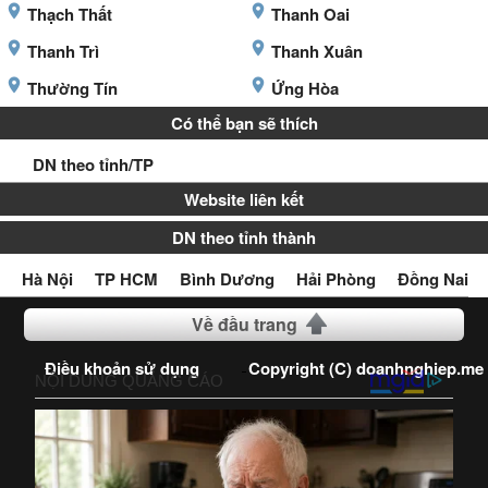
Thạch Thất
Thanh Oai
Thanh Trì
Thanh Xuân
Thường Tín
Ứng Hòa
Có thể bạn sẽ thích
DN theo tỉnh/TP
Website liên kết
DN theo tỉnh thành
Hà Nội
TP HCM
Bình Dương
Hải Phòng
Đồng Nai
Về đầu trang
Điều khoản sử dụng
Copyright (C) doanhnghiep.me
2016