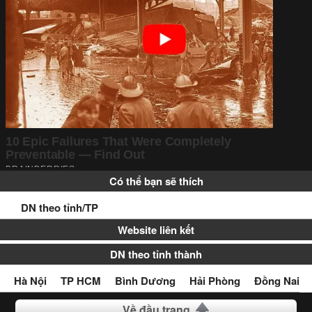
Có thể bạn sẽ thích
DN theo tỉnh/TP
Website liên kết
DN theo tỉnh thành
Hà Nội
TP HCM
Bình Dương
Hải Phòng
Đồng Nai
Về đầu trang