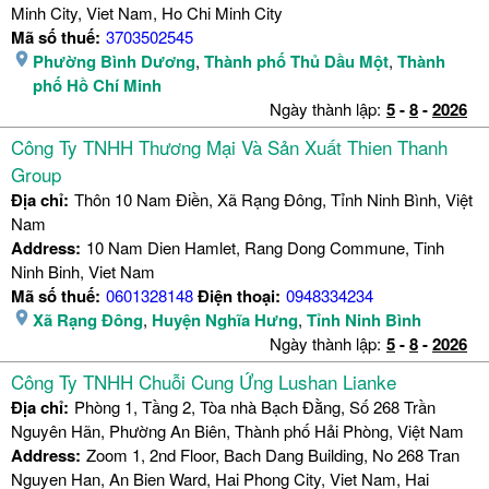
Minh City, Viet Nam, Ho Chi Minh City
Mã số thuế:
3703502545
Phường Bình Dương
,
Thành phố Thủ Dầu Một
,
Thành
phố Hồ Chí Minh
Ngày thành lập:
5
-
8
-
2026
Công Ty TNHH Thương Mại Và Sản Xuất Thien Thanh
Group
Địa chỉ:
Thôn 10 Nam Điền, Xã Rạng Đông, Tỉnh Ninh Bình, Việt
Nam
Address:
10 Nam Dien Hamlet, Rang Dong Commune, Tinh
Ninh Binh, Viet Nam
Mã số thuế:
0601328148
Điện thoại:
0948334234
Xã Rạng Đông
,
Huyện Nghĩa Hưng
,
Tỉnh Ninh Bình
Ngày thành lập:
5
-
8
-
2026
Công Ty TNHH Chuỗi Cung Ứng Lushan Lianke
Địa chỉ:
Phòng 1, Tầng 2, Tòa nhà Bạch Đằng, Số 268 Trần
Nguyên Hãn, Phường An Biên, Thành phố Hải Phòng, Việt Nam
Address:
Zoom 1, 2nd Floor, Bach Dang Building, No 268 Tran
Nguyen Han, An Bien Ward, Hai Phong City, Viet Nam, Hai