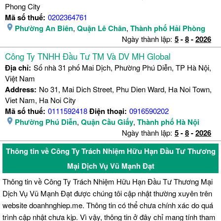
Phong City
Mã số thuế:
0202364761
Phường An Biên
,
Quận Lê Chân
,
Thành phố Hải Phòng
Ngày thành lập:
5
-
8
-
2026
Công Ty TNHH Đầu Tư TM Và DV MH Global
Địa chỉ:
Số nhà 31 phố Mai Dịch, Phường Phú Diễn, TP Hà Nội,
Việt Nam
Address:
No 31, Mai Dich Street, Phu Dien Ward, Ha Noi Town,
Viet Nam, Ha Noi City
Mã số thuế:
0111592418
Điện thoại:
0916590202
Phường Phú Diễn
,
Quận Cầu Giấy
,
Thành phố Hà Nội
Ngày thành lập:
5
-
8
-
2026
Thông tin về Công Ty Trách Nhiệm Hữu Hạn Đầu Tư Thương
Mại Dịch Vụ Vũ Mạnh Đạt
Thông tin về Công Ty Trách Nhiệm Hữu Hạn Đầu Tư Thương Mại
Dịch Vụ Vũ Mạnh Đạt được chúng tôi cập nhật thường xuyên trên
website doanhnghiep.me. Thông tin có thể chưa chính xác do quá
trình cập nhật chưa kịp. Vì vậy, thông tin ở đây chỉ mang tính tham