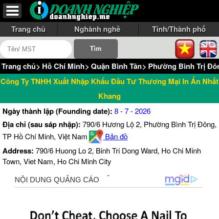
Trang chủ
Nghành nghề
Tỉnh/Thành phố
Trang chủ
>
Hồ Chí Minh
>
Quận Bình Tân
>
Phường Bình Trị Đô
Công Ty TNHH Xuất Nhập Khẩu Đầu Tư Thương Mại In Ấn Nhất
Khang
Ngày thành lập (Founding date):
8
-
7
-
2026
Địa chỉ (sau sáp nhập):
790/6 Hương Lộ 2, Phường Bình Trị Đông,
TP Hồ Chí Minh, Việt Nam
Bản đồ
Address:
790/6 Huong Lo 2, Binh Tri Dong Ward, Ho Chi Minh
Town, Viet Nam, Ho Chi Minh City