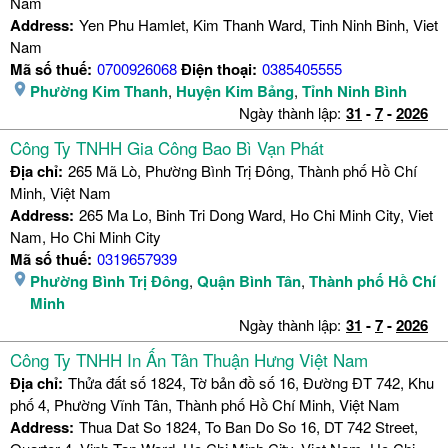
Nam
Address:
Yen Phu Hamlet, Kim Thanh Ward, Tinh Ninh Binh, Viet
Nam
Mã số thuế:
0700926068
Điện thoại:
0385405555
Phường Kim Thanh
,
Huyện Kim Bảng
,
Tỉnh Ninh Bình
Ngày thành lập:
31
-
7
-
2026
Công Ty TNHH Gia Công Bao Bì Vạn Phát
Địa chỉ:
265 Mã Lò, Phường Bình Trị Đông, Thành phố Hồ Chí
Minh, Việt Nam
Address:
265 Ma Lo, Binh Tri Dong Ward, Ho Chi Minh City, Viet
Nam, Ho Chi Minh City
Mã số thuế:
0319657939
Phường Bình Trị Đông
,
Quận Bình Tân
,
Thành phố Hồ Chí
Minh
Ngày thành lập:
31
-
7
-
2026
Công Ty TNHH In Ấn Tân Thuận Hưng Việt Nam
Địa chỉ:
Thửa đất số 1824, Tờ bản đồ số 16, Đường ĐT 742, Khu
phố 4, Phường Vĩnh Tân, Thành phố Hồ Chí Minh, Việt Nam
Address:
Thua Dat So 1824, To Ban Do So 16, DT 742 Street,