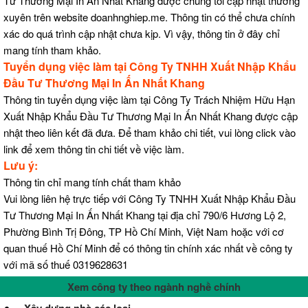
Tư Thương Mại In Ấn Nhất Khang được chúng tôi cập nhật thường
xuyên trên website doanhnghiep.me. Thông tin có thể chưa chính
xác do quá trình cập nhật chưa kịp. Vì vậy, thông tin ở đây chỉ
mang tính tham khảo.
Tuyển dụng việc làm tại Công Ty TNHH Xuất Nhập Khẩu
Đầu Tư Thương Mại In Ấn Nhất Khang
Thông tin tuyển dụng việc làm tại Công Ty Trách Nhiệm Hữu Hạn
Xuất Nhập Khẩu Đầu Tư Thương Mại In Ấn Nhất Khang được cập
nhật theo liên kết đã đưa. Để tham khảo chi tiết, vui lòng click vào
link để xem thông tin chi tiết về việc làm.
Lưu ý:
Thông tin chỉ mang tính chất tham khảo
Vui lòng liên hệ trực tiếp với Công Ty TNHH Xuất Nhập Khẩu Đầu
Tư Thương Mại In Ấn Nhất Khang tại địa chỉ 790/6 Hương Lộ 2,
Phường Bình Trị Đông, TP Hồ Chí Minh, Việt Nam hoặc với cơ
quan thuế Hồ Chí Minh để có thông tin chính xác nhất về công ty
với mã số thuế 0319628631
Xem công ty theo ngành nghề chính