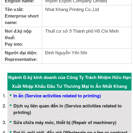
English name:
Import Export Company Limited
Tên v.tắt:
Nhat Khang Printing Co.,Ltd
Enterprise short
name:
Nơi đ.ký nộp
Thuế cơ sở 9 Thành phố Hồ Chí Minh
thuế:
Pay into:
Người đại diện:
Đinh Nguyễn Yến Nhi
Representative:
Ngành Đ.ký kinh doanh của Công Ty Trách Nhiệm Hữu Hạn
Xuất Nhập Khẩu Đầu Tư Thương Mại In Ấn Nhất Khang
In ấn (Service activities related to printing)
Dịch vụ liên quan đến in (Service activities related to
printing)
Sửa chữa máy móc, thiết bị (Repair of machinery)
Đại lý, môi giới, đấu giá (Wholesale on a fee or contract