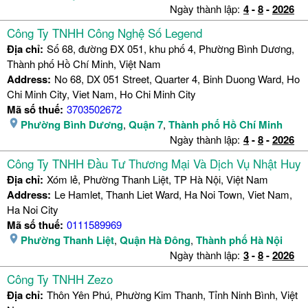
Ngày thành lập:
4
-
8
-
2026
Công Ty TNHH Công Nghệ Số Legend
Địa chỉ:
Số 68, đường ĐX 051, khu phố 4, Phường Bình Dương,
Thành phố Hồ Chí Minh, Việt Nam
Address:
No 68, DX 051 Street, Quarter 4, Binh Duong Ward, Ho
Chi Minh City, Viet Nam, Ho Chi Minh City
Mã số thuế:
3703502672
Phường Bình Dương
,
Quận 7
,
Thành phố Hồ Chí Minh
Ngày thành lập:
4
-
8
-
2026
Công Ty TNHH Đầu Tư Thương Mại Và Dịch Vụ Nhật Huy
Địa chỉ:
Xóm lẻ, Phường Thanh Liệt, TP Hà Nội, Việt Nam
Address:
Le Hamlet, Thanh Liet Ward, Ha Noi Town, Viet Nam,
Ha Noi City
Mã số thuế:
0111589969
Phường Thanh Liệt
,
Quận Hà Đông
,
Thành phố Hà Nội
Ngày thành lập:
3
-
8
-
2026
Công Ty TNHH Zezo
Địa chỉ:
Thôn Yên Phú, Phường Kim Thanh, Tỉnh Ninh Bình, Việt