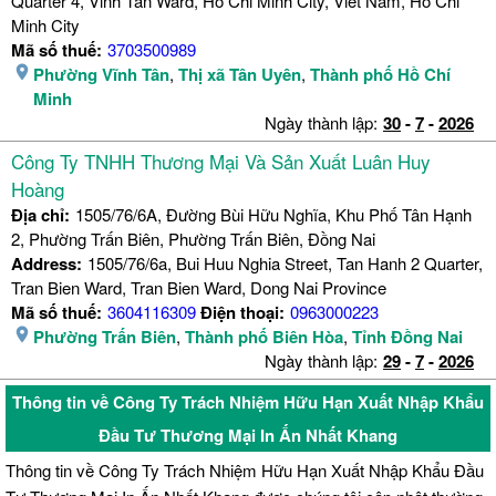
Quarter 4, Vinh Tan Ward, Ho Chi Minh City, Viet Nam, Ho Chi
Minh City
Mã số thuế:
3703500989
Phường Vĩnh Tân
,
Thị xã Tân Uyên
,
Thành phố Hồ Chí
Minh
Ngày thành lập:
30
-
7
-
2026
Công Ty TNHH Thương Mại Và Sản Xuất Luân Huy
Hoàng
Địa chỉ:
1505/76/6A, Đường Bùi Hữu Nghĩa, Khu Phố Tân Hạnh
2, Phường Trấn Biên, Phường Trấn Biên, Đồng Nai
Address:
1505/76/6a, Bui Huu Nghia Street, Tan Hanh 2 Quarter,
Tran Bien Ward, Tran Bien Ward, Dong Nai Province
Mã số thuế:
3604116309
Điện thoại:
0963000223
Phường Trấn Biên
,
Thành phố Biên Hòa
,
Tỉnh Đồng Nai
Ngày thành lập:
29
-
7
-
2026
Thông tin về Công Ty Trách Nhiệm Hữu Hạn Xuất Nhập Khẩu
Đầu Tư Thương Mại In Ấn Nhất Khang
Thông tin về Công Ty Trách Nhiệm Hữu Hạn Xuất Nhập Khẩu Đầu