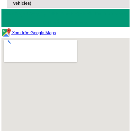
vehicles)
Bản đồ vị trí Công Ty TNHH Xuất Nhập Khẩu Đầu Tư Thương
Mại In Ấn Nhất Khang
Xem trên Google Maps