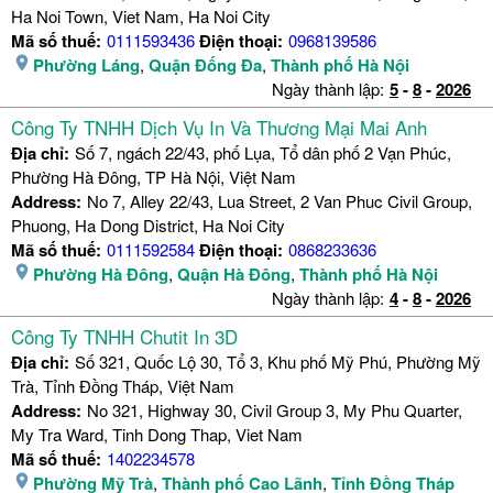
Ha Noi Town, Viet Nam, Ha Noi City
Mã số thuế:
0111593436
Điện thoại:
0968139586
Phường Láng
,
Quận Đống Đa
,
Thành phố Hà Nội
Ngày thành lập:
5
-
8
-
2026
Công Ty TNHH Dịch Vụ In Và Thương Mại Mai Anh
Địa chỉ:
Số 7, ngách 22/43, phố Lụa, Tổ dân phố 2 Vạn Phúc,
Phường Hà Đông, TP Hà Nội, Việt Nam
Address:
No 7, Alley 22/43, Lua Street, 2 Van Phuc Civil Group,
Phuong, Ha Dong District, Ha Noi City
Mã số thuế:
0111592584
Điện thoại:
0868233636
Phường Hà Đông
,
Quận Hà Đông
,
Thành phố Hà Nội
Ngày thành lập:
4
-
8
-
2026
Công Ty TNHH Chutit In 3D
Địa chỉ:
Số 321, Quốc Lộ 30, Tổ 3, Khu phố Mỹ Phú, Phường Mỹ
Trà, Tỉnh Đồng Tháp, Việt Nam
Address:
No 321, Highway 30, Civil Group 3, My Phu Quarter,
My Tra Ward, Tinh Dong Thap, Viet Nam
Mã số thuế:
1402234578
Phường Mỹ Trà
,
Thành phố Cao Lãnh
,
Tỉnh Đồng Tháp