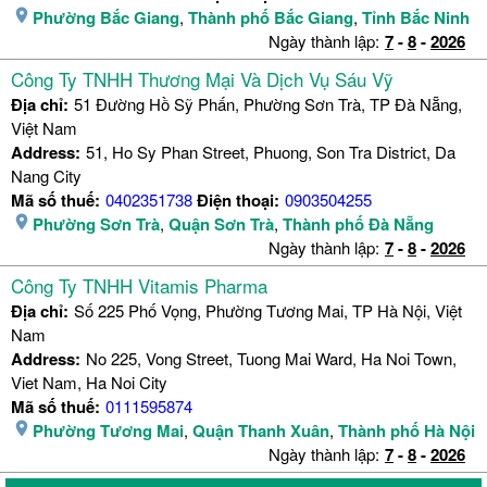
Phường Bắc Giang
,
Thành phố Bắc Giang
,
Tỉnh Bắc Ninh
Ngày thành lập:
7
-
8
-
2026
Công Ty TNHH Thương Mại Và Dịch Vụ Sáu Vỹ
Địa chỉ:
51 Đường Hồ Sỹ Phấn, Phường Sơn Trà, TP Đà Nẵng,
Việt Nam
Address:
51, Ho Sy Phan Street, Phuong, Son Tra District, Da
Nang City
Mã số thuế:
0402351738
Điện thoại:
0903504255
Phường Sơn Trà
,
Quận Sơn Trà
,
Thành phố Đà Nẵng
Ngày thành lập:
7
-
8
-
2026
Công Ty TNHH Vitamis Pharma
Địa chỉ:
Số 225 Phố Vọng, Phường Tương Mai, TP Hà Nội, Việt
Nam
Address:
No 225, Vong Street, Tuong Mai Ward, Ha Noi Town,
Viet Nam, Ha Noi City
Mã số thuế:
0111595874
Phường Tương Mai
,
Quận Thanh Xuân
,
Thành phố Hà Nội
Ngày thành lập:
7
-
8
-
2026