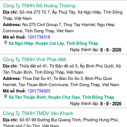
Công Ty TNHH NS Hoàng Thương
Địa chỉ:
Số nhà 273 Tổ 7, Ấp Thuỷ Tây, Xã Ngũ Hiệp, Tỉnh Đồng
Tháp, Việt Nam
Address:
No 273 Civil Group 7, Thuy Tay Hamlet, Ngu Hiep
Commune, Tinh Dong Thap, Viet Nam
Mã số thuế:
1201734316
Xã Ngũ Hiệp
,
Huyện Cai Lậy
,
Tỉnh Đồng Tháp
Ngày thành lập:
8
-
8
-
2026
Công Ty TNHH Vĩnh Phát 988
Địa chỉ:
Thửa đất số 41, Tờ Bản đồ số 3, Ấp Bình Phú Qưới, Xã
Tân Thuận Bình, Tỉnh Đồng Tháp, Việt Nam
Address:
Thua Dat So 41, To Ban Do So 3, Binh Phu Quoi
Hamlet, Tan Thuan Binh Commune, Tinh Dong Thap, Viet Nam
Mã số thuế:
1201734323
Xã Tân Thuận Bình
,
Huyện Chợ Gạo
,
Tỉnh Đồng Tháp
Ngày thành lập:
8
-
8
-
2026
Công Ty TNHH TMDV Văn Khanh
Địa chỉ:
Số 97-99 Đường Bùi Quang Trinh, Phường Hưng Phú,
Thành phố Cần Thơ, Việt Nam