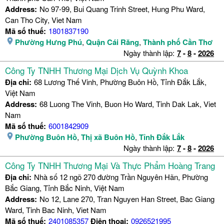
Address:
No 97-99, Bui Quang Trinh Street, Hung Phu Ward,
Can Tho City, Viet Nam
Mã số thuế:
1801837190
Phường Hưng Phú
,
Quận Cái Răng
,
Thành phố Cần Thơ
Ngày thành lập:
7
-
8
-
2026
Công Ty TNHH Thương Mại Dịch Vụ Quỳnh Khoa
Địa chỉ:
68 Lương Thế Vinh, Phường Buôn Hồ, Tỉnh Đắk Lắk,
Việt Nam
Address:
68 Luong The Vinh, Buon Ho Ward, Tinh Dak Lak, Viet
Nam
Mã số thuế:
6001842909
Phường Buôn Hồ
,
Thị xã Buôn Hồ
,
Tỉnh Đắk Lắk
Ngày thành lập:
7
-
8
-
2026
Công Ty TNHH Thương Mại Và Thực Phẩm Hoàng Trang
Địa chỉ:
Nhà số 12 ngõ 270 đường Trần Nguyên Hãn, Phường
Bắc Giang, Tỉnh Bắc Ninh, Việt Nam
Address:
No 12, Lane 270, Tran Nguyen Han Street, Bac Giang
Ward, Tinh Bac Ninh, Viet Nam
Mã số thuế:
2401085357
Điện thoại:
0926521995