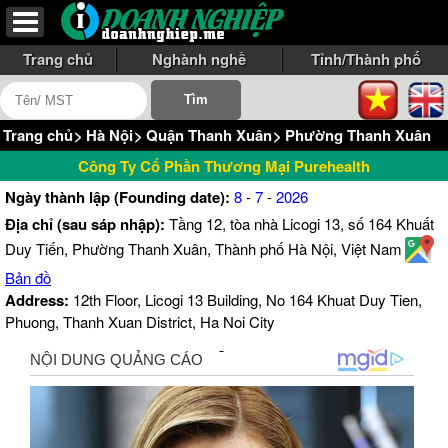
Trang chủ
Nghành nghề
Tỉnh/Thành phố
Trang chủ
>
Hà Nội
>
Quận Thanh Xuân
>
Phường Thanh Xuân
Công Ty Cổ Phần Thương Mại Purehealth
Ngày thành lập (Founding date):
8
-
7
-
2026
Địa chỉ (sau sáp nhập):
Tầng 12, tòa nhà Licogi 13, số 164 Khuất
Duy Tiến, Phường Thanh Xuân, Thành phố Hà Nội, Việt Nam
Bản đồ
Address:
12th Floor, Licogi 13 Building, No 164 Khuat Duy Tien,
Phuong, Thanh Xuan District, Ha Noi City