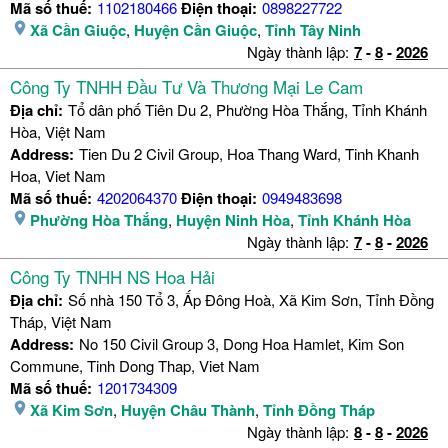
Mã số thuế:
1102180466
Điện thoại:
0898227722
Xã Cần Giuộc
,
Huyện Cần Giuộc
,
Tỉnh Tây Ninh
Ngày thành lập:
7
-
8
-
2026
Công Ty TNHH Đầu Tư Và Thương Mại Le Cam
Địa chỉ:
Tổ dân phố Tiên Du 2, Phường Hòa Thắng, Tỉnh Khánh
Hòa, Việt Nam
Address:
Tien Du 2 Civil Group, Hoa Thang Ward, Tinh Khanh
Hoa, Viet Nam
Mã số thuế:
4202064370
Điện thoại:
0949483698
Phường Hòa Thắng
,
Huyện Ninh Hòa
,
Tỉnh Khánh Hòa
Ngày thành lập:
7
-
8
-
2026
Công Ty TNHH NS Hoa Hải
Địa chỉ:
Số nhà 150 Tổ 3, Ấp Đông Hoà, Xã Kim Sơn, Tỉnh Đồng
Tháp, Việt Nam
Address:
No 150 Civil Group 3, Dong Hoa Hamlet, Kim Son
Commune, Tinh Dong Thap, Viet Nam
Mã số thuế:
1201734309
Xã Kim Sơn
,
Huyện Châu Thành
,
Tỉnh Đồng Tháp
Ngày thành lập:
8
-
8
-
2026