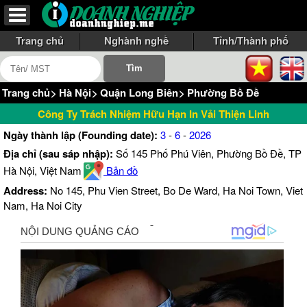
Trang chủ
Nghành nghề
Tỉnh/Thành phố
Trang chủ
>
Hà Nội
>
Quận Long Biên
>
Phường Bồ Đề
Công Ty Trách Nhiệm Hữu Hạn In Vải Thiện Linh
Ngày thành lập (Founding date):
3
-
6
-
2026
Địa chỉ (sau sáp nhập):
Số 145 Phố Phú Viên, Phường Bồ Đề, TP
Hà Nội, Việt Nam
Bản đồ
Address:
No 145, Phu Vien Street, Bo De Ward, Ha Noi Town, Viet
Nam, Ha Noi City