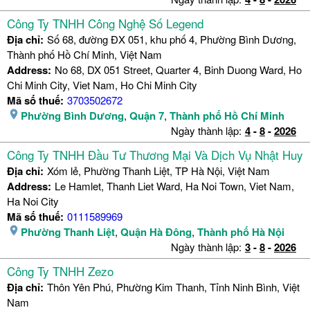
Công Ty TNHH Công Nghệ Số Legend
Địa chỉ:
Số 68, đường ĐX 051, khu phố 4, Phường Bình Dương,
Thành phố Hồ Chí Minh, Việt Nam
Address:
No 68, DX 051 Street, Quarter 4, Binh Duong Ward, Ho
Chi Minh City, Viet Nam, Ho Chi Minh City
Mã số thuế:
3703502672
Phường Bình Dương
,
Quận 7
,
Thành phố Hồ Chí Minh
Ngày thành lập:
4
-
8
-
2026
Công Ty TNHH Đầu Tư Thương Mại Và Dịch Vụ Nhật Huy
Địa chỉ:
Xóm lẻ, Phường Thanh Liệt, TP Hà Nội, Việt Nam
Address:
Le Hamlet, Thanh Liet Ward, Ha Noi Town, Viet Nam,
Ha Noi City
Mã số thuế:
0111589969
Phường Thanh Liệt
,
Quận Hà Đông
,
Thành phố Hà Nội
Ngày thành lập:
3
-
8
-
2026
Công Ty TNHH Zezo
Địa chỉ:
Thôn Yên Phú, Phường Kim Thanh, Tỉnh Ninh Bình, Việt
Nam