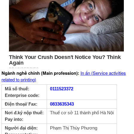
Ngành nghề chính (Main profession):
In ấn (Service activities
related to printing)
Mã số thuế:
0111523372
Enterprise code:
Điện thoại/ Fax:
0833635343
Nơi đ.ký nộp thuế:
Thuế cơ sở 11 thành phố Hà Nội
Pay into:
Người đại diện:
Phạm Thị Thùy Phương