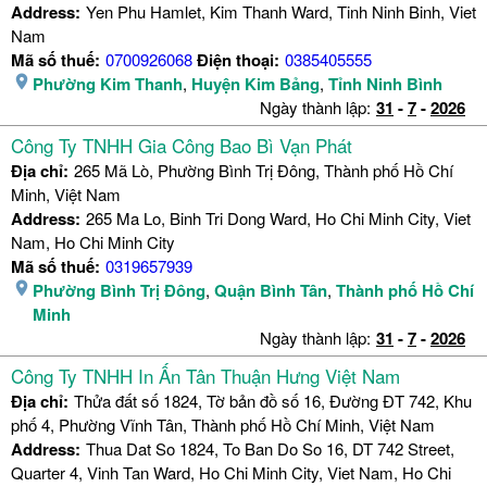
Address:
Yen Phu Hamlet, Kim Thanh Ward, Tinh Ninh Binh, Viet
Nam
Mã số thuế:
0700926068
Điện thoại:
0385405555
Phường Kim Thanh
,
Huyện Kim Bảng
,
Tỉnh Ninh Bình
Ngày thành lập:
31
-
7
-
2026
Công Ty TNHH Gia Công Bao Bì Vạn Phát
Địa chỉ:
265 Mã Lò, Phường Bình Trị Đông, Thành phố Hồ Chí
Minh, Việt Nam
Address:
265 Ma Lo, Binh Tri Dong Ward, Ho Chi Minh City, Viet
Nam, Ho Chi Minh City
Mã số thuế:
0319657939
Phường Bình Trị Đông
,
Quận Bình Tân
,
Thành phố Hồ Chí
Minh
Ngày thành lập:
31
-
7
-
2026
Công Ty TNHH In Ấn Tân Thuận Hưng Việt Nam
Địa chỉ:
Thửa đất số 1824, Tờ bản đồ số 16, Đường ĐT 742, Khu
phố 4, Phường Vĩnh Tân, Thành phố Hồ Chí Minh, Việt Nam
Address:
Thua Dat So 1824, To Ban Do So 16, DT 742 Street,
Quarter 4, Vinh Tan Ward, Ho Chi Minh City, Viet Nam, Ho Chi