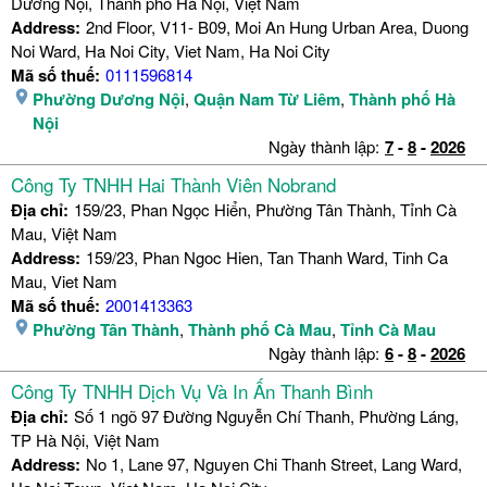
Dương Nội, Thành phố Hà Nội, Việt Nam
Address:
2nd Floor, V11- B09, Moi An Hung Urban Area, Duong
Noi Ward, Ha Noi City, Viet Nam, Ha Noi City
Mã số thuế:
0111596814
Phường Dương Nội
,
Quận Nam Từ Liêm
,
Thành phố Hà
Nội
Ngày thành lập:
7
-
8
-
2026
Công Ty TNHH Hai Thành Viên Nobrand
Địa chỉ:
159/23, Phan Ngọc Hiển, Phường Tân Thành, Tỉnh Cà
Mau, Việt Nam
Address:
159/23, Phan Ngoc Hien, Tan Thanh Ward, Tinh Ca
Mau, Viet Nam
Mã số thuế:
2001413363
Phường Tân Thành
,
Thành phố Cà Mau
,
Tỉnh Cà Mau
Ngày thành lập:
6
-
8
-
2026
Công Ty TNHH Dịch Vụ Và In Ấn Thanh Bình
Địa chỉ:
Số 1 ngõ 97 Đường Nguyễn Chí Thanh, Phường Láng,
TP Hà Nội, Việt Nam
Address:
No 1, Lane 97, Nguyen Chi Thanh Street, Lang Ward,