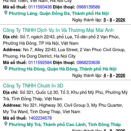
Ha Noi Town, Viet Nam, Ha Noi City
Mã số thuế:
0111593436
Điện thoại:
0968139586
Phường Láng
,
Quận Đống Đa
,
Thành phố Hà Nội
Ngày thành lập:
5
-
8
-
2026
Công Ty TNHH Dịch Vụ In Và Thương Mại Mai Anh
Địa chỉ:
Số 7, ngách 22/43, phố Lụa, Tổ dân phố 2 Vạn Phúc,
Phường Hà Đông, TP Hà Nội, Việt Nam
Address:
No 7, Alley 22/43, Lua Street, 2 Van Phuc Civil Group,
Phuong, Ha Dong District, Ha Noi City
Mã số thuế:
0111592584
Điện thoại:
0868233636
Phường Hà Đông
,
Quận Hà Đông
,
Thành phố Hà Nội
Ngày thành lập:
4
-
8
-
2026
Công Ty TNHH Chutit In 3D
Địa chỉ:
Số 321, Quốc Lộ 30, Tổ 3, Khu phố Mỹ Phú, Phường Mỹ
Trà, Tỉnh Đồng Tháp, Việt Nam
Address:
No 321, Highway 30, Civil Group 3, My Phu Quarter,
My Tra Ward, Tinh Dong Thap, Viet Nam
Mã số thuế:
1402234578
Phường Mỹ Trà
,
Thành phố Cao Lãnh
,
Tỉnh Đồng Tháp
Ngày thành lập:
4
-
8
-
2026