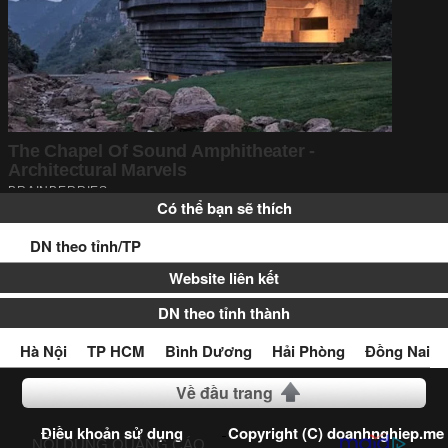
Có thể bạn sẽ thích
DN theo tỉnh/TP
Website liên kết
DN theo tỉnh thành
Hà Nội
TP HCM
Bình Dương
Hải Phòng
Đồng Nai
Về đầu trang
Điều khoản sử dụng
Copyright (C) doanhnghiep.me