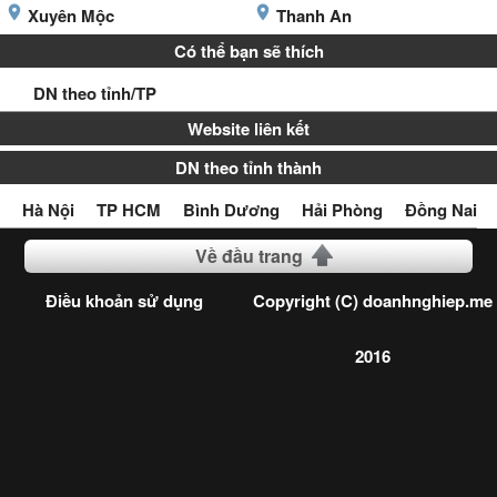
Xuyên Mộc
Thanh An
Có thể bạn sẽ thích
DN theo tỉnh/TP
Website liên kết
DN theo tỉnh thành
Hà Nội
TP HCM
Bình Dương
Hải Phòng
Đồng Nai
Về đầu trang
Điều khoản sử dụng
Copyright (C) doanhnghiep.me
2016