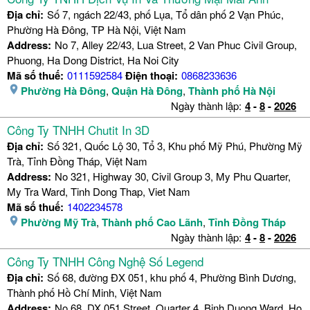
Địa chỉ:
Số 7, ngách 22/43, phố Lụa, Tổ dân phố 2 Vạn Phúc,
Phường Hà Đông, TP Hà Nội, Việt Nam
Address:
No 7, Alley 22/43, Lua Street, 2 Van Phuc Civil Group,
Phuong, Ha Dong District, Ha Noi City
Mã số thuế:
0111592584
Điện thoại:
0868233636
Phường Hà Đông
,
Quận Hà Đông
,
Thành phố Hà Nội
Ngày thành lập:
4
-
8
-
2026
Công Ty TNHH Chutit In 3D
Địa chỉ:
Số 321, Quốc Lộ 30, Tổ 3, Khu phố Mỹ Phú, Phường Mỹ
Trà, Tỉnh Đồng Tháp, Việt Nam
Address:
No 321, Highway 30, Civil Group 3, My Phu Quarter,
My Tra Ward, Tinh Dong Thap, Viet Nam
Mã số thuế:
1402234578
Phường Mỹ Trà
,
Thành phố Cao Lãnh
,
Tỉnh Đồng Tháp
Ngày thành lập:
4
-
8
-
2026
Công Ty TNHH Công Nghệ Số Legend
Địa chỉ:
Số 68, đường ĐX 051, khu phố 4, Phường Bình Dương,
Thành phố Hồ Chí Minh, Việt Nam
Address:
No 68, DX 051 Street, Quarter 4, Binh Duong Ward, Ho