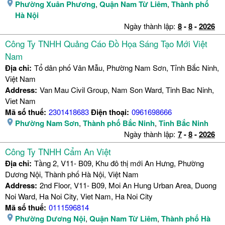
Phường Xuân Phương
,
Quận Nam Từ Liêm
,
Thành phố
Hà Nội
Ngày thành lập:
8
-
8
-
2026
Công Ty TNHH Quảng Cáo Đồ Họa Sáng Tạo Mới Việt
Nam
Địa chỉ:
Tổ dân phố Vân Mẫu, Phường Nam Sơn, Tỉnh Bắc Ninh,
Việt Nam
Address:
Van Mau Civil Group, Nam Son Ward, Tinh Bac Ninh,
Viet Nam
Mã số thuế:
2301418683
Điện thoại:
0961698666
Phường Nam Sơn
,
Thành phố Bắc Ninh
,
Tỉnh Bắc Ninh
Ngày thành lập:
7
-
8
-
2026
Công Ty TNHH Cẩm An Việt
Địa chỉ:
Tầng 2, V11- B09, Khu đô thị mới An Hưng, Phường
Dương Nội, Thành phố Hà Nội, Việt Nam
Address:
2nd Floor, V11- B09, Moi An Hung Urban Area, Duong
Noi Ward, Ha Noi City, Viet Nam, Ha Noi City
Mã số thuế:
0111596814
Phường Dương Nội
,
Quận Nam Từ Liêm
,
Thành phố Hà