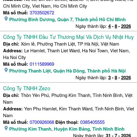
Chi Minh City, Viet Nam, Ho Chi Minh City
Mã số thuế:
3703502672
Phường Bình Dương
,
Quận 7
,
Thành phố Hồ Chí Minh
Ngày thành lập:
4
-
8
-
2026
Công Ty TNHH Đầu Tư Thương Mại Và Dịch Vụ Nhật Huy
Địa chỉ:
Xóm lẻ, Phường Thanh Liệt, TP Hà Nội, Việt Nam
Address:
Le Hamlet, Thanh Liet Ward, Ha Noi Town, Viet Nam,
Ha Noi City
Mã số thuế:
0111589969
Phường Thanh Liệt
,
Quận Hà Đông
,
Thành phố Hà Nội
Ngày thành lập:
3
-
8
-
2026
Công Ty TNHH Zezo
Địa chỉ:
Thôn Yên Phú, Phường Kim Thanh, Tỉnh Ninh Bình, Việt
Nam
Address:
Yen Phu Hamlet, Kim Thanh Ward, Tinh Ninh Binh, Viet
Nam
Mã số thuế:
0700926068
Điện thoại:
0385405555
Phường Kim Thanh
,
Huyện Kim Bảng
,
Tỉnh Ninh Bình
Ngày thành lập:
31
-
7
-
2026