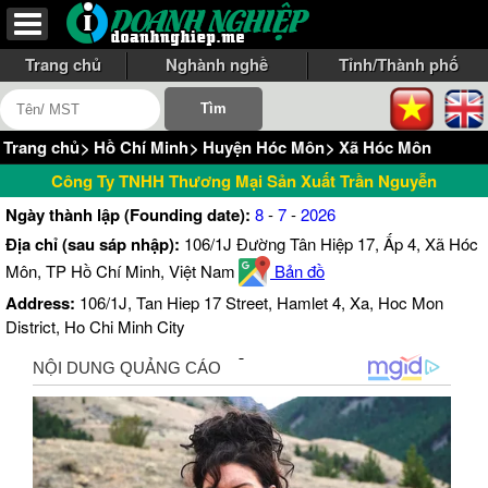
Trang chủ
Nghành nghề
Tỉnh/Thành phố
Trang chủ
>
Hồ Chí Minh
>
Huyện Hóc Môn
>
Xã Hóc Môn
Công Ty TNHH Thương Mại Sản Xuất Trần Nguyễn
Ngày thành lập (Founding date):
8
-
7
-
2026
Địa chỉ (sau sáp nhập):
106/1J Đường Tân Hiệp 17, Ấp 4, Xã Hóc
Môn, TP Hồ Chí Minh, Việt Nam
Bản đồ
Address:
106/1J, Tan Hiep 17 Street, Hamlet 4, Xa, Hoc Mon
District, Ho Chi Minh City