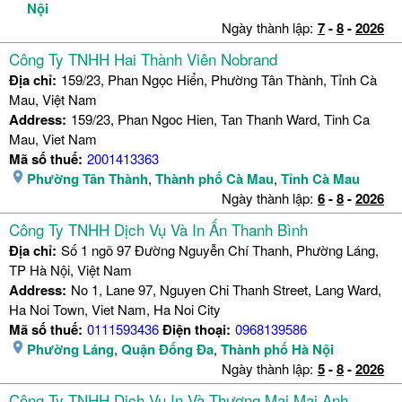
Nội
Ngày thành lập:
7
-
8
-
2026
Công Ty TNHH Hai Thành Viên Nobrand
Địa chỉ:
159/23, Phan Ngọc Hiển, Phường Tân Thành, Tỉnh Cà
Mau, Việt Nam
Address:
159/23, Phan Ngoc Hien, Tan Thanh Ward, Tinh Ca
Mau, Viet Nam
Mã số thuế:
2001413363
Phường Tân Thành
,
Thành phố Cà Mau
,
Tỉnh Cà Mau
Ngày thành lập:
6
-
8
-
2026
Công Ty TNHH Dịch Vụ Và In Ấn Thanh Bình
Địa chỉ:
Số 1 ngõ 97 Đường Nguyễn Chí Thanh, Phường Láng,
TP Hà Nội, Việt Nam
Address:
No 1, Lane 97, Nguyen Chi Thanh Street, Lang Ward,
Ha Noi Town, Viet Nam, Ha Noi City
Mã số thuế:
0111593436
Điện thoại:
0968139586
Phường Láng
,
Quận Đống Đa
,
Thành phố Hà Nội
Ngày thành lập:
5
-
8
-
2026
Công Ty TNHH Dịch Vụ In Và Thương Mại Mai Anh