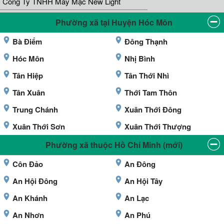
Công Ty TNHH May Mặc New Light
Phường xã tại Huyện Hóc Môn
Bà Điểm
Đông Thạnh
Hóc Môn
Nhị Bình
Tân Hiệp
Tân Thới Nhì
Tân Xuân
Thới Tam Thôn
Trung Chánh
Xuân Thới Đông
Xuân Thới Sơn
Xuân Thới Thượng
Phường xã thuộc Hồ Chí Minh (mới)
Côn Đảo
An Đông
An Hội Đông
An Hội Tây
An Khánh
An Lạc
An Nhơn
An Phú