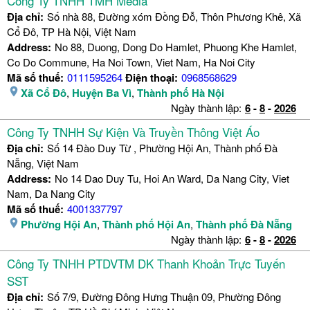
Công Ty TNHH TMH Media
Địa chỉ:
Số nhà 88, Đường xóm Đồng Đỗ, Thôn Phương Khê, Xã
Cổ Đô, TP Hà Nội, Việt Nam
Address:
No 88, Duong, Dong Do Hamlet, Phuong Khe Hamlet,
Co Do Commune, Ha Noi Town, Viet Nam, Ha Noi City
Mã số thuế:
0111595264
Điện thoại:
0968568629
Xã Cổ Đô
,
Huyện Ba Vì
,
Thành phố Hà Nội
Ngày thành lập:
6
-
8
-
2026
Công Ty TNHH Sự Kiện Và Truyền Thông Việt Áo
Địa chỉ:
Số 14 Đào Duy Từ , Phường Hội An, Thành phố Đà
Nẵng, Việt Nam
Address:
No 14 Dao Duy Tu, Hoi An Ward, Da Nang City, Viet
Nam, Da Nang City
Mã số thuế:
4001337797
Phường Hội An
,
Thành phố Hội An
,
Thành phố Đà Nẵng
Ngày thành lập:
6
-
8
-
2026
Công Ty TNHH PTDVTM DK Thanh Khoản Trực Tuyến
SST
Địa chỉ:
Số 7/9, Đường Đông Hưng Thuận 09, Phường Đông