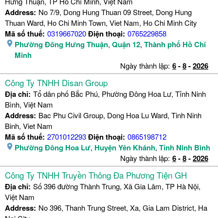
Hưng Thuận, TP Hồ Chí Minh, Việt Nam
Address:
No 7/9, Dong Hung Thuan 09 Street, Dong Hung
Thuan Ward, Ho Chi Minh Town, Viet Nam, Ho Chi Minh City
Mã số thuế:
0319667020
Điện thoại:
0765229858
Phường Đông Hưng Thuận
,
Quận 12
,
Thành phố Hồ Chí
Minh
Ngày thành lập:
6
-
8
-
2026
Công Ty TNHH Disan Group
Địa chỉ:
Tổ dân phố Bắc Phú, Phường Đông Hoa Lư, Tỉnh Ninh
Bình, Việt Nam
Address:
Bac Phu Civil Group, Dong Hoa Lu Ward, Tinh Ninh
Binh, Viet Nam
Mã số thuế:
2701012293
Điện thoại:
0865198712
Phường Đông Hoa Lư
,
Huyện Yên Khánh
,
Tỉnh Ninh Bình
Ngày thành lập:
6
-
8
-
2026
Công Ty TNHH Truyền Thông Đa Phương Tiện GH
Địa chỉ:
Số 396 đường Thành Trung, Xã Gia Lâm, TP Hà Nội,
Việt Nam
Address:
No 396, Thanh Trung Street, Xa, Gia Lam District, Ha