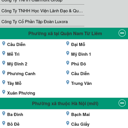
Công Ty TNHH Học Viện Lãnh Đạo & Quản Lý Pti
Công Ty Cổ Phần Tập Đoàn Luxora
Phường xã tại Quận Nam Từ Liêm
Cầu Diễn
Đại Mỗ
Mễ Trì
Mỹ Đình 1
Mỹ Đình 2
Phú Đô
Phương Canh
Cầu Diễn
Tây Mỗ
Trung Văn
Xuân Phương
Phường xã thuộc Hà Nội (mới)
Ba Đình
Bạch Mai
Bồ Đề
Cầu Giấy