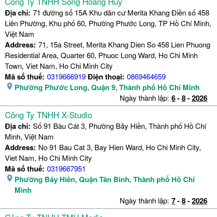
Công Ty TNHH Song Hoàng Huy
Địa chỉ:
71 đường số 15A Khu dân cư Merita Khang Điền số 458
Liên Phường, Khu phố 60, Phường Phước Long, TP Hồ Chí Minh,
Việt Nam
Address:
71, 15a Street, Merita Khang Dien So 458 Lien Phuong
Residential Area, Quarter 60, Phuoc Long Ward, Ho Chi Minh
Town, Viet Nam, Ho Chi Minh City
Mã số thuế:
0319666919
Điện thoại:
0869464659
Phường Phước Long
,
Quận 9
,
Thành phố Hồ Chí Minh
Ngày thành lập:
6
-
8
-
2026
Công Ty TNHH X-Studio
Địa chỉ:
Số 91 Bàu Cát 3, Phường Bảy Hiền, Thành phố Hồ Chí
Minh, Việt Nam
Address:
No 91 Bau Cat 3, Bay Hien Ward, Ho Chi Minh City,
Viet Nam, Ho Chi Minh City
Mã số thuế:
0319667951
Phường Bảy Hiền
,
Quận Tân Bình
,
Thành phố Hồ Chí
Minh
Ngày thành lập:
7
-
8
-
2026