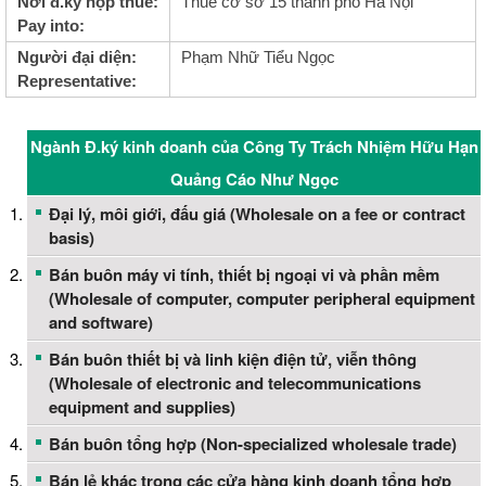
Nơi đ.ký nộp thuế:
Thuế cơ sở 15 thành phố Hà Nội
Pay into:
Người đại diện:
Phạm Nhữ Tiểu Ngọc
Representative:
Ngành Đ.ký kinh doanh của Công Ty Trách Nhiệm Hữu Hạn
Quảng Cáo Như Ngọc
Đại lý, môi giới, đấu giá (Wholesale on a fee or contract
basis)
Bán buôn máy vi tính, thiết bị ngoại vi và phần mềm
(Wholesale of computer, computer peripheral equipment
and software)
Bán buôn thiết bị và linh kiện điện tử, viễn thông
(Wholesale of electronic and telecommunications
equipment and supplies)
Bán buôn tổng hợp (Non-specialized wholesale trade)
Bán lẻ khác trong các cửa hàng kinh doanh tổng hợp