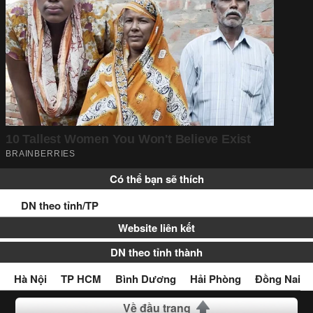
Có thể bạn sẽ thích
DN theo tỉnh/TP
Website liên kết
DN theo tỉnh thành
Hà Nội
TP HCM
Bình Dương
Hải Phòng
Đồng Nai
Về đầu trang