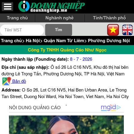
Trang chủ
Nghành nghề
Tỉnh/Thành phố
Trang chủ
>
Hà Nội
>
Quận Nam Từ Liêm
>
Phường Dương Nội
Công Ty TNHH Quảng Cáo Như Ngọc
Ngày thành lập (Founding date):
8
-
7
-
2026
Địa chỉ (sau sáp nhập):
Ô số 26 Lô C16 NV5, Khu đô thị hai bên
đường Lê Trọng Tấn, Phường Dương Nội, TP Hà Nội, Việt Nam
Bản đồ
Address:
O So 26, Lot C16 NV5, Hai Ben Urban Area, Le Trong
Tan Street, Duong Noi Ward, Ha Noi Town, Viet Nam, Ha Noi City