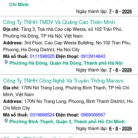
Chí Minh
Ngày thành lập:
7
-
8
-
2026
Công Ty TNHH TMDV Và Quảng Cáo Thiên Minh
Địa chỉ:
Tầng 3, Toà nhà Cao cấp Westa, số 102 Trần Phú,
Phường Hà Đông, TP Hà Nội, Việt Nam
Address:
3rd Floor, Cao Cap Westa Building, No 102 Tran Phu,
Phuong, Ha Dong District, Ha Noi City
Mã số thuế:
0111596525
Điện thoại:
0913914643
Phường Hà Đông
,
Quận Hà Đông
,
Thành phố Hà Nội
Ngày thành lập:
7
-
8
-
2026
Công Ty TNHH Công Nghệ Và Truyền Thông Maravo
Địa chỉ:
170N Nơ Trang Long, Phường Bình Thạnh, TP Hồ Chí
Minh, Việt Nam
Address:
170N No Trang Long, Phuong, Binh Thanh District, Ho
Chi Minh City
Mã số thuế:
0319666524
Điện thoại:
0969006567
Phường Bình Thạnh
,
Quận 3
,
Thành phố Hồ Chí Minh
Ngày thành lập:
6
-
8
-
2026