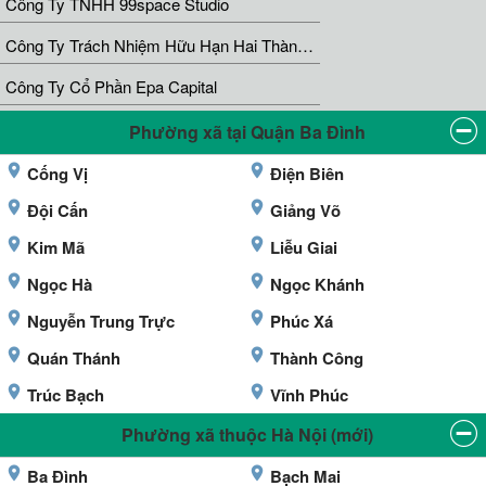
Công Ty TNHH 99space Studio
Công Ty Trách Nhiệm Hữu Hạn Hai Thành Viên Stockai Technology
Công Ty Cổ Phần Epa Capital
Phường xã tại Quận Ba Đình
Cống Vị
Điện Biên
Đội Cấn
Giảng Võ
Kim Mã
Liễu Giai
Ngọc Hà
Ngọc Khánh
Nguyễn Trung Trực
Phúc Xá
Quán Thánh
Thành Công
Trúc Bạch
Vĩnh Phúc
Phường xã thuộc Hà Nội (mới)
Ba Đình
Bạch Mai