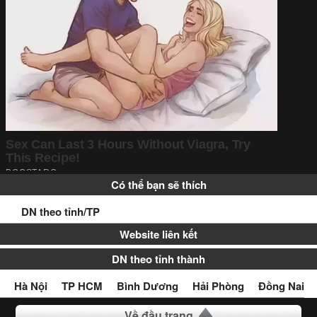
Có thể bạn sẽ thích
DN theo tỉnh/TP
Website liên kết
DN theo tỉnh thành
Hà Nội
TP HCM
Bình Dương
Hải Phòng
Đồng Nai
Về đầu trang