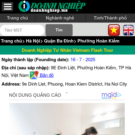
Trang chủ
Nghành nghề
Tỉnh/Thành phố
Trang chủ
>
Hà Nội
>
Quận Ba Đình
>
Phường Hoàn Kiếm
Doanh Nghiệp Tư Nhân Vietnam Flash Tour
Ngày thành lập (Founding date):
16
-
7
-
2025
Địa chỉ (sau sáp nhập):
9E Đinh Liệt, Phường Hoàn Kiếm, TP Hà
Nội, Việt Nam
Bản đồ
Address:
9e Dinh Liet, Phuong, Hoan Kiem District, Ha Noi City