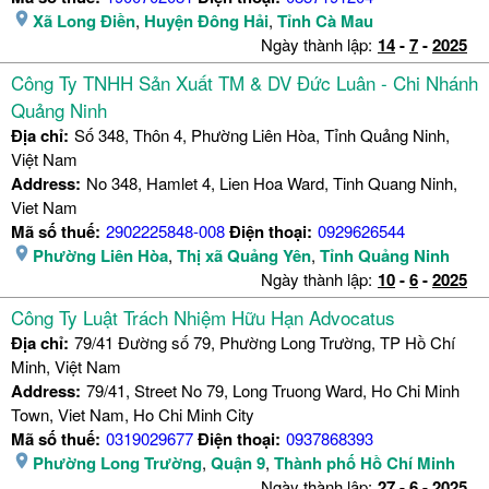
Xã Long Điền
,
Huyện Đông Hải
,
Tỉnh Cà Mau
Ngày thành lập:
14
-
7
-
2025
Công Ty TNHH Sản Xuất TM & DV Đức Luân - Chi Nhánh
Quảng Ninh
Địa chỉ:
Số 348, Thôn 4, Phường Liên Hòa, Tỉnh Quảng Ninh,
Việt Nam
Address:
No 348, Hamlet 4, Lien Hoa Ward, Tinh Quang Ninh,
Viet Nam
Mã số thuế:
2902225848-008
Điện thoại:
0929626544
Phường Liên Hòa
,
Thị xã Quảng Yên
,
Tỉnh Quảng Ninh
Ngày thành lập:
10
-
6
-
2025
Công Ty Luật Trách Nhiệm Hữu Hạn Advocatus
Địa chỉ:
79/41 Đường số 79, Phường Long Trường, TP Hồ Chí
Minh, Việt Nam
Address:
79/41, Street No 79, Long Truong Ward, Ho Chi Minh
Town, Viet Nam, Ho Chi Minh City
Mã số thuế:
0319029677
Điện thoại:
0937868393
Phường Long Trường
,
Quận 9
,
Thành phố Hồ Chí Minh
Ngày thành lập:
27
-
6
-
2025