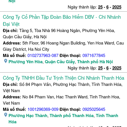
Nội
Ngày thành lập:
25
-
6
-
2025
Công Ty Cổ Phần Tập Đoàn Bảo Hiểm DBV - Chi Nhánh
Đại Việt
Địa chỉ:
Tầng 5, Tòa Nhà 96 Hoàng Ngân, Phường Yên Hòa,
Quận Cầu Giấy, Hà Nội
Address:
5th Floor, 96 Hoang Ngan Building, Yen Hoa Ward, Cau
Giay District, Ha Noi City
Mã số thuế:
0102737963-087
Điện thoại:
0971677845
Phường Yên Hòa
,
Quận Cầu Giấy
,
Thành phố Hà Nội
Ngày thành lập:
25
-
6
-
2025
Công Ty TNHH Đầu Tư Trịnh Thiện Chi Nhánh Thanh Hóa
Địa chỉ:
Số 84 Phạm Vấn, Phường Hạc Thành, Tỉnh Thanh Hóa,
Việt Nam
Address:
No 84 Pham Van, Hac Thanh Ward, Tinh Thanh Hoa,
Viet Nam
Mã số thuế:
1001296369-009
Điện thoại:
0925025645
Phường Hạc Thành
,
Thành phố Thanh Hóa
,
Tỉnh Thanh
Hóa