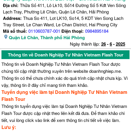
Địa chỉ:
Thửa Số 411, Lô Lk10, Số14 Đường Số 5 Kđt Ven Sông
Lạch Tray, Phường Lê Chân, Quận Lê Chân, Hải Phòng
Address:
Thua So 411, Lot LK10, So14, 5 KDT Ven Song Lach
Tray Street, Le Chan Ward, Le Chan District, Hai Phong City
Mã số thuế:
0110603787-001
Điện thoại:
0984895184
Quận Lê Chân
,
Thành phố Hải Phòng
Ngày thành lập:
26
-
6
-
2025
Thông tin về Doanh Nghiệp Tư Nhân Vietnam Flash Tour
Thông tin về Doanh Nghiệp Tư Nhân Vietnam Flash Tour được
chúng tôi cập nhật thường xuyên trên website doanhnghiep.me.
Thông tin có thể chưa chính xác do quá trình cập nhật chưa kịp. Vì
vậy, thông tin ở đây chỉ mang tính tham khảo.
Tuyển dụng việc làm tại Doanh Nghiệp Tư Nhân Vietnam
Flash Tour
Thông tin tuyển dụng việc làm tại Doanh Nghiệp Tư Nhân Vietnam
Flash Tour được cập nhật theo liên kết đã đưa. Để tham khảo chi
tiết, vui lòng click vào link để xem thông tin chi tiết về việc làm.
Lưu ý: