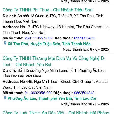
Ngày thành lập:
10
-
6
-
2025
Công Ty TNHH Phi Thuý - Chi Nhánh Triệu Sơn
Địa chỉ:
Số nhà 13 Quốc lộ 47C, Thôn 4B, Xã Thọ Phú, Tỉnh
Thanh Hóa, Việt Nam
Address:
No 13, 47C Highway, 4B Hamlet, Tho Phu Commune,
Tinh Thanh Hoa, Viet Nam
Mã số thuế:
2601119557-007
Điện thoại:
0925033489
Xã Thọ Phú
,
Huyện Triệu Sơn
,
Tỉnh Thanh Hóa
Ngày thành lập:
8
-
6
-
2025
Công Ty TNHH Thương Mại Dịch Vụ Và Công Nghệ D-
Tech - Chi Nhánh Yên Bái
Địa chỉ:
Số 445 đường Ngô Minh Loan, Tổ 1, Phường Âu Lâu,
Tỉnh Lào Cai, Việt Nam
Address:
No 445, Ngo Minh Loan Street, Civil Group 1, Au Lau
Ward, Tinh Lao Cai, Viet Nam
Mã số thuế:
0110692956-009
Điện thoại:
0862594843
Phường Âu Lâu
,
Thành phố Yên Bái
,
Tỉnh Lào Cai
Ngày thành lập:
10
-
6
-
2025
Công Ty Luật TNHH An Dân Việt - Chi Nhánh Hải Phòng