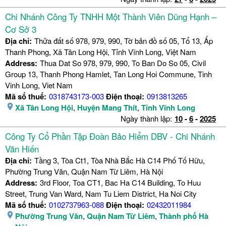
Chi Nhánh Công Ty TNHH Một Thành Viên Dũng Hạnh –
Cơ Sở 3
Địa chỉ:
Thửa đất số 978, 979, 990, Tờ bản đồ số 05, Tổ 13, Ấp
Thanh Phong, Xã Tân Long Hội, Tỉnh Vĩnh Long, Việt Nam
Address:
Thua Dat So 978, 979, 990, To Ban Do So 05, Civil
Group 13, Thanh Phong Hamlet, Tan Long Hoi Commune, Tinh
Vinh Long, Viet Nam
Mã số thuế:
0318743173-003
Điện thoại:
0913813265
Xã Tân Long Hội
,
Huyện Mang Thít
,
Tỉnh Vĩnh Long
Ngày thành lập:
10
-
6
-
2025
Công Ty Cổ Phần Tập Đoàn Bảo Hiểm DBV - Chi Nhánh
Văn Hiến
Địa chỉ:
Tầng 3, Tòa Ct1, Tòa Nhà Bắc Hà C14 Phố Tố Hữu,
Phường Trung Văn, Quận Nam Từ Liêm, Hà Nội
Address:
3rd Floor, Toa CT1, Bac Ha C14 Building, To Huu
Street, Trung Van Ward, Nam Tu Liem District, Ha Noi City
Mã số thuế:
0102737963-088
Điện thoại:
02432011984
Phường Trung Văn
,
Quận Nam Từ Liêm
,
Thành phố Hà