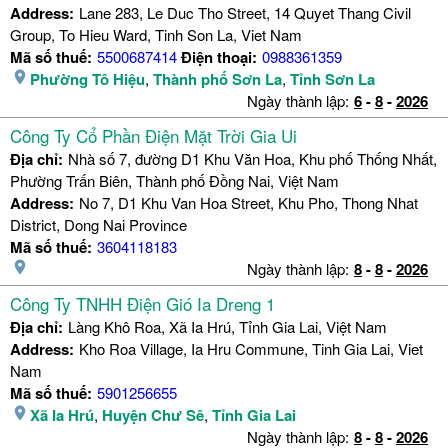
Address:
Lane 283, Le Duc Tho Street, 14 Quyet Thang Civil
Group, To Hieu Ward, Tinh Son La, Viet Nam
Mã số thuế:
5500687414
Điện thoại:
0988361359
Phường Tô Hiệu
,
Thành phố Sơn La
,
Tỉnh Sơn La
Ngày thành lập:
6
-
8
-
2026
Công Ty Cổ Phần Điện Mặt Trời Gia Ui
Địa chỉ:
Nhà số 7, đường D1 Khu Văn Hoa, Khu phố Thống Nhất,
Phường Trấn Biên, Thành phố Đồng Nai, Việt Nam
Address:
No 7, D1 Khu Van Hoa Street, Khu Pho, Thong Nhat
District, Dong Nai Province
Mã số thuế:
3604118183
Ngày thành lập:
8
-
8
-
2026
Công Ty TNHH Điện Gió Ia Dreng 1
Địa chỉ:
Làng Khô Roa, Xã Ia Hrú, Tỉnh Gia Lai, Việt Nam
Address:
Kho Roa Village, Ia Hru Commune, Tinh Gia Lai, Viet
Nam
Mã số thuế:
5901256655
Xã Ia Hrú
,
Huyện Chư Sê
,
Tỉnh Gia Lai
Ngày thành lập:
8
-
8
-
2026