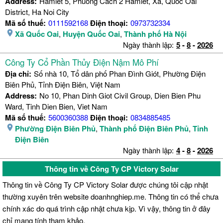
Address:
Hamlet 5, Phuong Cach 2 Hamlet, Xa, Quoc Oai
District, Ha Noi City
Mã số thuế:
0111592168
Điện thoại:
0973732334
Xã Quốc Oai
,
Huyện Quốc Oai
,
Thành phố Hà Nội
Ngày thành lập:
5
-
8
-
2026
Công Ty Cổ Phần Thủy Điện Nậm Mô Phí
Địa chỉ:
Số nhà 10, Tổ dân phố Phan Đình Giót, Phường Điện
Biên Phủ, Tỉnh Điện Biên, Việt Nam
Address:
No 10, Phan Dinh Giot Civil Group, Dien Bien Phu
Ward, Tinh Dien Bien, Viet Nam
Mã số thuế:
5600360388
Điện thoại:
0834885485
Phường Điện Biên Phủ
,
Thành phố Điện Biên Phủ
,
Tỉnh
Điện Biên
Ngày thành lập:
4
-
8
-
2026
Thông tin về Công Ty CP Victory Solar
Thông tin về Công Ty CP Victory Solar được chúng tôi cập nhật
thường xuyên trên website doanhnghiep.me. Thông tin có thể chưa
chính xác do quá trình cập nhật chưa kịp. Vì vậy, thông tin ở đây
chỉ mang tính tham khảo.