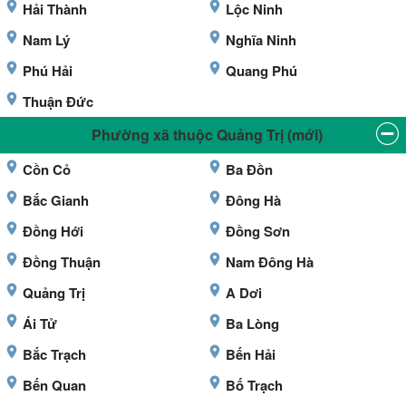
Hải Thành
Lộc Ninh
Nam Lý
Nghĩa Ninh
Phú Hải
Quang Phú
Thuận Đức
Phường xã thuộc Quảng Trị (mới)
Cồn Cỏ
Ba Đồn
Bắc Gianh
Đông Hà
Đồng Hới
Đồng Sơn
Đồng Thuận
Nam Đông Hà
Quảng Trị
A Dơi
Ái Tử
Ba Lòng
Bắc Trạch
Bến Hải
Bến Quan
Bố Trạch