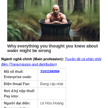
Ngành nghề chính (Main profession):
Truyền tải và phân phối
điện (Transmission and distribution)
Mã số thuế:
3101158359
Enterprise code:
Điện thoại/ Fax:
Đang cập nhật
Nơi đ.ký nộp thuế:
Pay into:
Người đại diện:
Lê Hữu Hoàng