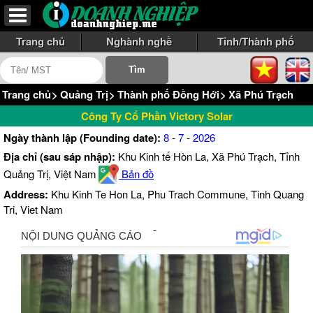
Trang chủ
Nghành nghề
Tỉnh/Thành phố
Trang chủ
>
Quảng Trị
>
Thành phố Đồng Hới
>
Xã Phú Trạch
Công Ty Cổ Phần Victory Solar
Ngày thành lập (Founding date):
8
-
7
-
2026
Địa chỉ (sau sáp nhập):
Khu Kinh tế Hòn La, Xã Phú Trạch, Tỉnh
Quảng Trị, Việt Nam
Bản đồ
Address:
Khu Kinh Te Hon La, Phu Trach Commune, Tinh Quang
Tri, Viet Nam