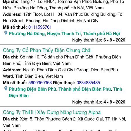
Địa chỉ:
Tầng 17, Lô HH04, Tòa nhà Vạn Phúc Building, Phố Tố
Hữu, Phường Hà Đông, Thành phố Hà Nội, Việt Nam
Address:
17th Floor, Lot HH04, Van Phuc Building Building, To
Huu Street, Phuong, Ha Dong District, Ha Noi City
Mã số thuế:
0111595761
Phường Hà Đông
,
Huyện Thanh Trì
,
Thành phố Hà Nội
Ngày thành lập:
6
-
8
-
2026
Công Ty Cổ Phần Thủy Điện Chung Chải
Địa chỉ:
Số nhà 10, Tổ dân phố Phan Đình Giót, Phường Điện
Biên Phủ, Tỉnh Điện Biên, Việt Nam
Address:
No 10, Phan Dinh Giot Civil Group, Dien Bien Phu
Ward, Tinh Dien Bien, Viet Nam
Mã số thuế:
5600360363
Điện thoại:
0834885485
Phường Điện Biên Phủ
,
Thành phố Điện Biên Phủ
,
Tỉnh
Điện Biên
Ngày thành lập:
4
-
8
-
2026
Công Ty TNHH Xây Dựng Năng Lượng Alpha
Địa chỉ:
Xóm 5, Thôn Phượng Cách 2, Xã Quốc Oai, TP Hà Nội,
Việt Nam