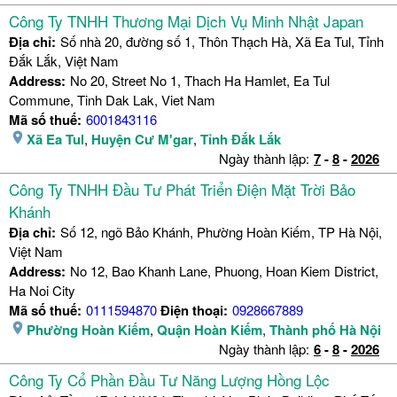
Công Ty TNHH Thương Mại Dịch Vụ Minh Nhật Japan
Địa chỉ:
Số nhà 20, đường số 1, Thôn Thạch Hà, Xã Ea Tul, Tỉnh
Đắk Lắk, Việt Nam
Address:
No 20, Street No 1, Thach Ha Hamlet, Ea Tul
Commune, Tinh Dak Lak, Viet Nam
Mã số thuế:
6001843116
Xã Ea Tul
,
Huyện Cư M'gar
,
Tỉnh Đắk Lắk
Ngày thành lập:
7
-
8
-
2026
Công Ty TNHH Đầu Tư Phát Triển Điện Mặt Trời Bảo
Khánh
Địa chỉ:
Số 12, ngõ Bảo Khánh, Phường Hoàn Kiếm, TP Hà Nội,
Việt Nam
Address:
No 12, Bao Khanh Lane, Phuong, Hoan Kiem District,
Ha Noi City
Mã số thuế:
0111594870
Điện thoại:
0928667889
Phường Hoàn Kiếm
,
Quận Hoàn Kiếm
,
Thành phố Hà Nội
Ngày thành lập:
6
-
8
-
2026
Công Ty Cổ Phần Đầu Tư Năng Lượng Hồng Lộc