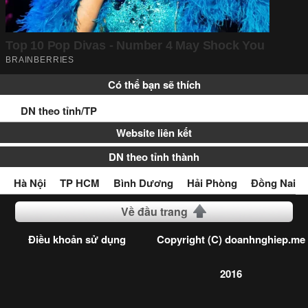
Có thể bạn sẽ thích
DN theo tỉnh/TP
Website liên kết
DN theo tỉnh thành
Hà Nội
TP HCM
Bình Dương
Hải Phòng
Đồng Nai
Về đầu trang
Điều khoản sử dụng
Copyright (C) doanhnghiep.me
2016