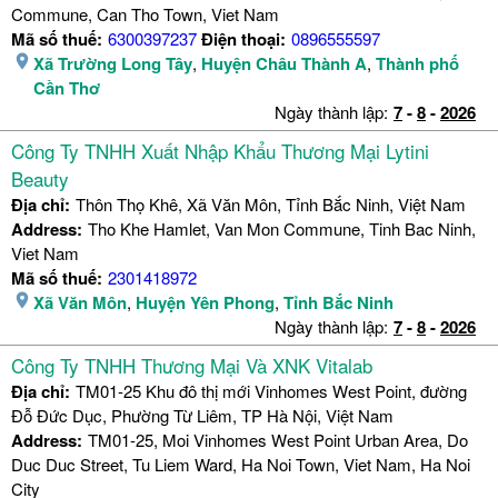
Commune, Can Tho Town, Viet Nam
Mã số thuế:
6300397237
Điện thoại:
0896555597
Xã Trường Long Tây
,
Huyện Châu Thành A
,
Thành phố
Cần Thơ
Ngày thành lập:
7
-
8
-
2026
Công Ty TNHH Xuất Nhập Khẩu Thương Mại Lytini
Beauty
Địa chỉ:
Thôn Thọ Khê, Xã Văn Môn, Tỉnh Bắc Ninh, Việt Nam
Address:
Tho Khe Hamlet, Van Mon Commune, Tinh Bac Ninh,
Viet Nam
Mã số thuế:
2301418972
Xã Văn Môn
,
Huyện Yên Phong
,
Tỉnh Bắc Ninh
Ngày thành lập:
7
-
8
-
2026
Công Ty TNHH Thương Mại Và XNK Vitalab
Địa chỉ:
TM01-25 Khu đô thị mới Vinhomes West Point, đường
Đỗ Đức Dục, Phường Từ Liêm, TP Hà Nội, Việt Nam
Address:
TM01-25, Moi Vinhomes West Point Urban Area, Do
Duc Duc Street, Tu Liem Ward, Ha Noi Town, Viet Nam, Ha Noi
City