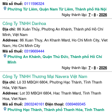
Mã số thuế:
0111596324
Phường Từ Liêm
,
Quận Nam Từ Liêm
,
Thành phố Hà Nội
Ngày thành lập:
7
-
8
-
2026
Công Ty TNHH Danhoa
Địa chỉ:
86 Xuân Thủy, Phường An Khánh, Thành phố Hồ Chí
Minh, Việt Nam
Address:
86 Xuan Thuy, An Khanh Ward, Ho Chi Minh City, Viet
Nam, Ho Chi Minh City
Mã số thuế:
0319669444
Phường An Khánh
,
Quận Thủ Đức
,
Thành phố Hồ Chí
Minh
Ngày thành lập:
7
-
8
-
2026
Công Ty TNHH Thương Mại Navera Việt Nam
Địa chỉ:
Lô 33 MBQH 6804, Phường Hạc Thành, Tỉnh Thanh
Hóa, Việt Nam
Address:
Lot 33 MBQH 6804, Hac Thanh Ward, Tinh Thanh
Hoa, Viet Nam
Mã số thuế:
2803240161
Điện thoại:
0369469345
Phường Hạc Thành
,
Thành phố Thanh Hóa
,
Tỉnh Thanh