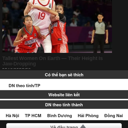
Có thể bạn sẽ thích
DN theo tỉnh/TP
Website liên kết
DN theo tỉnh thành
Hà Nội
TP HCM
Bình Dương
Hải Phòng
Đồng Nai
Về đầu trang