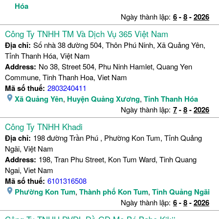
Hóa
Ngày thành lập:
6
-
8
-
2026
Công Ty TNHH TM Và Dịch Vụ 365 Việt Nam
Địa chỉ:
Số nhà 38 đường 504, Thôn Phú Ninh, Xã Quảng Yên,
Tỉnh Thanh Hóa, Việt Nam
Address:
No 38, Street 504, Phu Ninh Hamlet, Quang Yen
Commune, Tinh Thanh Hoa, Viet Nam
Mã số thuế:
2803240411
Xã Quảng Yên
,
Huyện Quảng Xương
,
Tỉnh Thanh Hóa
Ngày thành lập:
7
-
8
-
2026
Công Ty TNHH Khadi
Địa chỉ:
198 đường Trần Phú , Phường Kon Tum, Tỉnh Quảng
Ngãi, Việt Nam
Address:
198, Tran Phu Street, Kon Tum Ward, Tinh Quang
Ngai, Viet Nam
Mã số thuế:
6101316508
Phường Kon Tum
,
Thành phố Kon Tum
,
Tỉnh Quảng Ngãi
Ngày thành lập:
6
-
8
-
2026