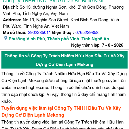
Công Ty TNHH DVDL Đồ GD Mẹ Bé Babe Kikii
Địa chỉ:
Số 13, đường Nghĩa Sơn, khối Bình Sơn Đông, Phường
Vinh Phú, Tỉnh Nghệ An, Việt Nam
Address:
No 13, Nghia Son Street, Khoi Binh Son Dong, Vinh
Phu Ward, Tinh Nghe An, Viet Nam
Mã số thuế:
2902285011
Điện thoại:
0765229858
Phường Vinh Phú
,
Thành phố Vinh
,
Tỉnh Nghệ An
Ngày thành lập:
7
-
8
-
2026
Thông tin về Công Ty Trách Nhiệm Hữu Hạn Đầu Tư Và Xây
Dựng Cơ Điện Lạnh Mekong
Thông tin về Công Ty Trách Nhiệm Hữu Hạn Đầu Tư Và Xây Dựng
Cơ Điện Lạnh Mekong được chúng tôi cập nhật thường xuyên trên
website doanhnghiep.me. Thông tin có thể chưa chính xác do quá
trình cập nhật chưa kịp. Vì vậy, thông tin ở đây chỉ mang tính tham
khảo.
Tuyển dụng việc làm tại Công Ty TNHH Đầu Tư Và Xây
Dựng Cơ Điện Lạnh Mekong
Thông tin tuyển dụng việc làm tại Công Ty Trách Nhiệm Hữu Hạn
Đầu Tư Và Xây Dựng Cơ Điện Lạnh Mekong được cập nhật theo