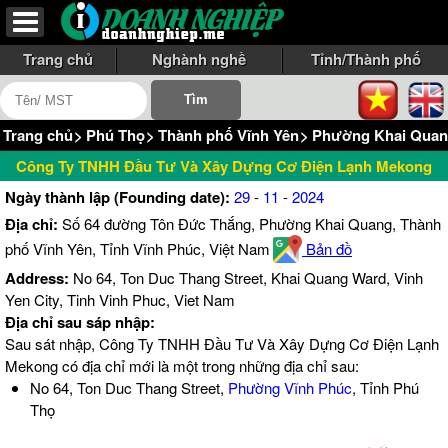
Trang chủ
Nghành nghề
Tỉnh/Thành phố
Trang chủ
>
Phú Thọ
>
Thành phố Vĩnh Yên
>
Phường Khai Qua
Công Ty TNHH Đầu Tư Và Xây Dựng Cơ Điện Lạnh Mekong
Ngày thành lập (Founding date):
29
-
11
-
2024
Địa chỉ:
Số 64 đường Tôn Đức Thắng, Phường Khai Quang, Thành
phố Vĩnh Yên, Tỉnh Vĩnh Phúc, Việt Nam
Bản đồ
Address:
No 64, Ton Duc Thang Street, Khai Quang Ward, Vinh
Yen City, Tinh Vinh Phuc, Viet Nam
Địa chỉ sau sáp nhập:
Sau sát nhập, Công Ty TNHH Đầu Tư Và Xây Dựng Cơ Điện Lạnh
Mekong có địa chỉ mới là một trong những địa chỉ sau:
No 64, Ton Duc Thang Street,
Phường Vĩnh Phúc
, Tỉnh Phú
Thọ