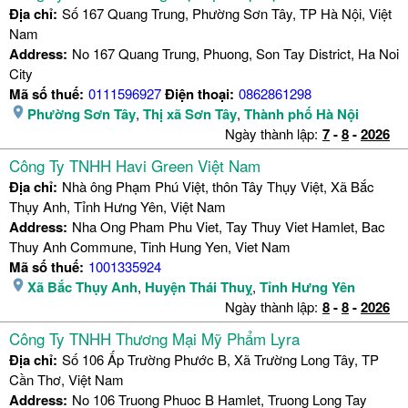
Địa chỉ:
Số 167 Quang Trung, Phường Sơn Tây, TP Hà Nội, Việt
Nam
Address:
No 167 Quang Trung, Phuong, Son Tay District, Ha Noi
City
Mã số thuế:
0111596927
Điện thoại:
0862861298
Phường Sơn Tây
,
Thị xã Sơn Tây
,
Thành phố Hà Nội
Ngày thành lập:
7
-
8
-
2026
Công Ty TNHH Havi Green Việt Nam
Địa chỉ:
Nhà ông Phạm Phú Việt, thôn Tây Thụy Việt, Xã Bắc
Thụy Anh, Tỉnh Hưng Yên, Việt Nam
Address:
Nha Ong Pham Phu Viet, Tay Thuy Viet Hamlet, Bac
Thuy Anh Commune, Tinh Hung Yen, Viet Nam
Mã số thuế:
1001335924
Xã Bắc Thụy Anh
,
Huyện Thái Thuỵ
,
Tỉnh Hưng Yên
Ngày thành lập:
8
-
8
-
2026
Công Ty TNHH Thương Mại Mỹ Phẩm Lyra
Địa chỉ:
Số 106 Ấp Trường Phước B, Xã Trường Long Tây, TP
Cần Thơ, Việt Nam
Address:
No 106 Truong Phuoc B Hamlet, Truong Long Tay