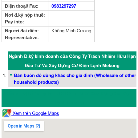
Điện thoại/ Fax:
0983297297
Nơi đ.ký nộp thuế:
Pay into:
Người đại diện:
Khổng Minh Cương
Representative:
Ngành Đ.ký kinh doanh của Công Ty Trách Nhiệm Hữu Hạn
Đầu Tư Và Xây Dựng Cơ Điện Lạnh Mekong
Bán buôn đồ dùng khác cho gia đình (Wholesale of other
household products)
Bản đồ vị trí Công Ty TNHH Đầu Tư Và Xây Dựng Cơ Điện
Lạnh Mekong
Xem trên Google Maps