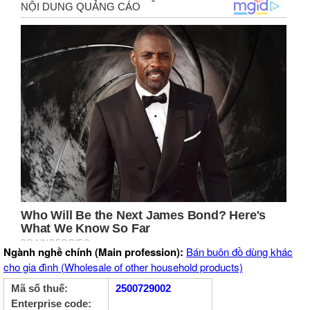
Ngành nghề chính (Main profession):
Bán buôn đồ dùng khác
cho gia đình (Wholesale of other household products)
Mã số thuế:
2500729002
Enterprise code: