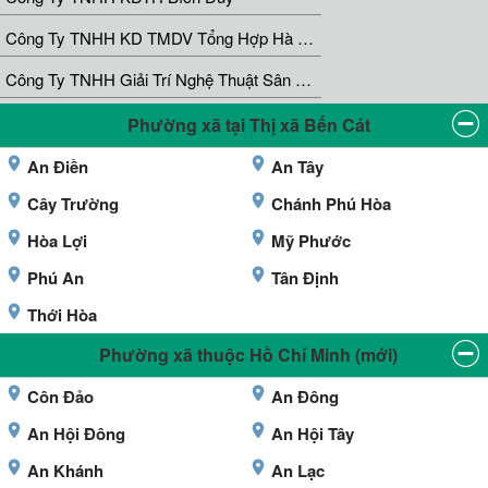
Công Ty TNHH KD TMDV Tổng Hợp Hà Linh
Công Ty TNHH Giải Trí Nghệ Thuật Sân Khấu Ca Nhạc Tổng Hợp Song Đan
Phường xã tại Thị xã Bến Cát
An Điền
An Tây
Cây Trường
Chánh Phú Hòa
Hòa Lợi
Mỹ Phước
Phú An
Tân Định
Thới Hòa
Phường xã thuộc Hồ Chí Minh (mới)
Côn Đảo
An Đông
An Hội Đông
An Hội Tây
An Khánh
An Lạc