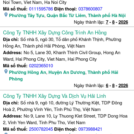
Noi Town, Viet Nam, Ha Noi City
Mã số thuế:
0111595786
Điện thoại:
0378600807
Phường Tây Tựu
,
Quận Bắc Từ Liêm
,
Thành phố Hà Nội
Ngày thành lập:
7
-
8
-
2026
Công Ty TNHH Xây Dựng Công Trình An Hồng
Địa chỉ:
Số nhà 5, ngõ 30, Tổ dân phố Khánh Thịnh, Phường
Hồng An, Thành phố Hải Phòng, Việt Nam
Address:
No 5, Lane 30, Khanh Thinh Civil Group, Hong An
Ward, Hai Phong City, Viet Nam, Hai Phong City
Mã số thuế:
0202365010
Phường Hồng An
,
Huyện An Dương
,
Thành phố Hải
Phòng
Ngày thành lập:
6
-
8
-
2026
Công Ty TNHH Xây Dựng Và Dịch Vụ Hải Linh
Địa chỉ:
Số nhà 9, ngõ 10, đường Lý Thường Kiệt, TDP Đông
Hoà 2, Phường Vĩnh Yên, Tỉnh Phú Thọ, Việt Nam
Address:
No 9, Lane 10, Ly Thuong Kiet Street, TDP Dong Hoa
2, Vinh Yen Ward, Tinh Phu Tho, Viet Nam
Mã số thuế:
2500782045
Điện thoại:
0973988421