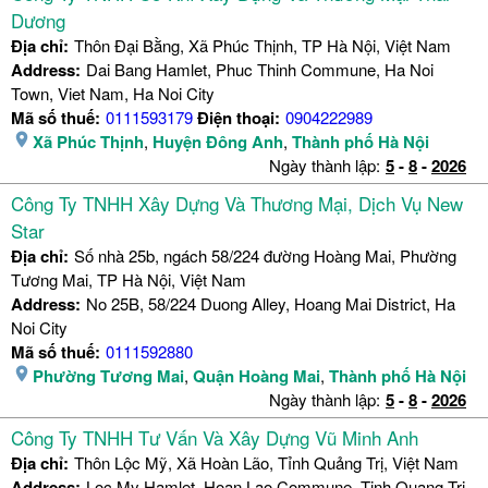
Dương
Địa chỉ:
Thôn Đại Bằng, Xã Phúc Thịnh, TP Hà Nội, Việt Nam
Address:
Dai Bang Hamlet, Phuc Thinh Commune, Ha Noi
Town, Viet Nam, Ha Noi City
Mã số thuế:
0111593179
Điện thoại:
0904222989
Xã Phúc Thịnh
,
Huyện Đông Anh
,
Thành phố Hà Nội
Ngày thành lập:
5
-
8
-
2026
Công Ty TNHH Xây Dựng Và Thương Mại, Dịch Vụ New
Star
Địa chỉ:
Số nhà 25b, ngách 58/224 đường Hoàng Mai, Phường
Tương Mai, TP Hà Nội, Việt Nam
Address:
No 25B, 58/224 Duong Alley, Hoang Mai District, Ha
Noi City
Mã số thuế:
0111592880
Phường Tương Mai
,
Quận Hoàng Mai
,
Thành phố Hà Nội
Ngày thành lập:
5
-
8
-
2026
Công Ty TNHH Tư Vấn Và Xây Dựng Vũ Minh Anh
Địa chỉ:
Thôn Lộc Mỹ, Xã Hoàn Lão, Tỉnh Quảng Trị, Việt Nam
Address:
Loc My Hamlet, Hoan Lao Commune, Tinh Quang Tri,