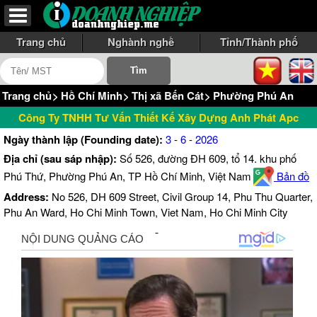
Trang chủ
Nghành nghề
Tỉnh/Thành phố
Trang chủ
>
Hồ Chí Minh
>
Thị xã Bến Cát
>
Phường Phú An
Công Ty TNHH Tư Vấn Thiết Kế Xây Dựng Anh Phát Apc
Ngày thành lập (Founding date):
3
-
6
-
2026
Địa chỉ (sau sáp nhập):
Số 526, đường ĐH 609, tổ 14. khu phố
Phú Thứ, Phường Phú An, TP Hồ Chí Minh, Việt Nam
Bản đồ
Address:
No 526, DH 609 Street, Civil Group 14, Phu Thu Quarter,
Phu An Ward, Ho Chi Minh Town, Viet Nam, Ho Chi Minh City