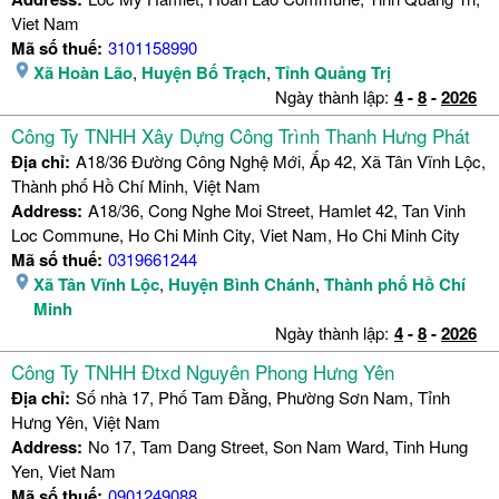
Viet Nam
Mã số thuế:
3101158990
Xã Hoàn Lão
,
Huyện Bố Trạch
,
Tỉnh Quảng Trị
Ngày thành lập:
4
-
8
-
2026
Công Ty TNHH Xây Dựng Công Trình Thanh Hưng Phát
Địa chỉ:
A18/36 Đường Công Nghệ Mới, Ấp 42, Xã Tân Vĩnh Lộc,
Thành phố Hồ Chí Minh, Việt Nam
Address:
A18/36, Cong Nghe Moi Street, Hamlet 42, Tan Vinh
Loc Commune, Ho Chi Minh City, Viet Nam, Ho Chi Minh City
Mã số thuế:
0319661244
Xã Tân Vĩnh Lộc
,
Huyện Bình Chánh
,
Thành phố Hồ Chí
Minh
Ngày thành lập:
4
-
8
-
2026
Công Ty TNHH Đtxd Nguyên Phong Hưng Yên
Địa chỉ:
Số nhà 17, Phố Tam Đằng, Phường Sơn Nam, Tỉnh
Hưng Yên, Việt Nam
Address:
No 17, Tam Dang Street, Son Nam Ward, Tinh Hung
Yen, Viet Nam
Mã số thuế:
0901249088