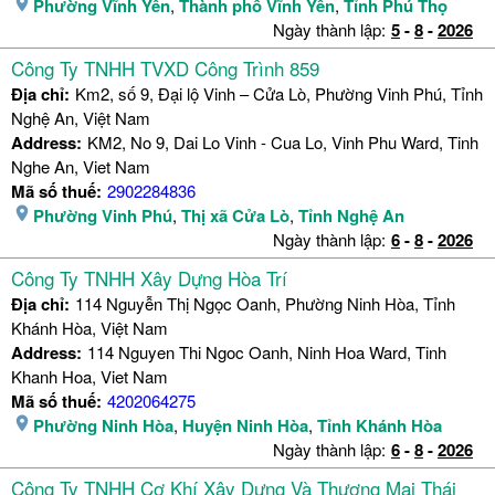
Phường Vĩnh Yên
,
Thành phố Vĩnh Yên
,
Tỉnh Phú Thọ
Ngày thành lập:
5
-
8
-
2026
Công Ty TNHH TVXD Công Trình 859
Địa chỉ:
Km2, số 9, Đại lộ Vinh – Cửa Lò, Phường Vinh Phú, Tỉnh
Nghệ An, Việt Nam
Address:
KM2, No 9, Dai Lo Vinh - Cua Lo, Vinh Phu Ward, Tinh
Nghe An, Viet Nam
Mã số thuế:
2902284836
Phường Vinh Phú
,
Thị xã Cửa Lò
,
Tỉnh Nghệ An
Ngày thành lập:
6
-
8
-
2026
Công Ty TNHH Xây Dựng Hòa Trí
Địa chỉ:
114 Nguyễn Thị Ngọc Oanh, Phường Ninh Hòa, Tỉnh
Khánh Hòa, Việt Nam
Address:
114 Nguyen Thi Ngoc Oanh, Ninh Hoa Ward, Tinh
Khanh Hoa, Viet Nam
Mã số thuế:
4202064275
Phường Ninh Hòa
,
Huyện Ninh Hòa
,
Tỉnh Khánh Hòa
Ngày thành lập:
6
-
8
-
2026
Công Ty TNHH Cơ Khí Xây Dựng Và Thương Mại Thái