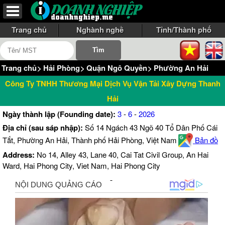
Trang chủ
Nghành nghề
Tỉnh/Thành phố
Trang chủ
>
Hải Phòng
>
Quận Ngô Quyền
>
Phường An Hải
Công Ty TNHH Thương Mại Dịch Vụ Vận Tải Xây Dựng Thanh
Hải
Ngày thành lập (Founding date):
3
-
6
-
2026
Địa chỉ (sau sáp nhập):
Số 14 Ngách 43 Ngõ 40 Tổ Dân Phố Cái
Tắt, Phường An Hải, Thành phố Hải Phòng, Việt Nam
Bản đồ
Address:
No 14, Alley 43, Lane 40, Cai Tat Civil Group, An Hai
Ward, Hai Phong City, Viet Nam, Hai Phong City