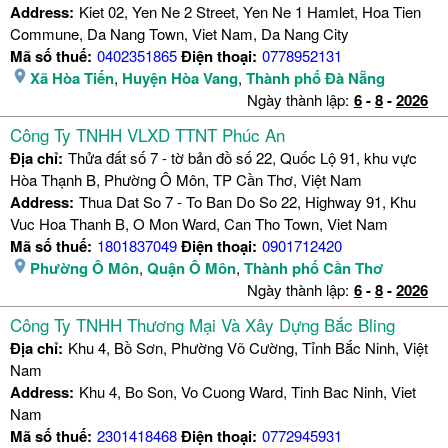
Address:
Kiet 02, Yen Ne 2 Street, Yen Ne 1 Hamlet, Hoa Tien
Commune, Da Nang Town, Viet Nam, Da Nang City
Mã số thuế:
0402351865
Điện thoại:
0778952131
Xã Hòa Tiến
,
Huyện Hòa Vang
,
Thành phố Đà Nẵng
Ngày thành lập:
6
-
8
-
2026
Công Ty TNHH VLXD TTNT Phúc An
Địa chỉ:
Thửa đất số 7 - tờ bản đồ số 22, Quốc Lộ 91, khu vực
Hòa Thạnh B, Phường Ô Môn, TP Cần Thơ, Việt Nam
Address:
Thua Dat So 7 - To Ban Do So 22, Highway 91, Khu
Vuc Hoa Thanh B, O Mon Ward, Can Tho Town, Viet Nam
Mã số thuế:
1801837049
Điện thoại:
0901712420
Phường Ô Môn
,
Quận Ô Môn
,
Thành phố Cần Thơ
Ngày thành lập:
6
-
8
-
2026
Công Ty TNHH Thương Mại Và Xây Dựng Bắc Bling
Địa chỉ:
Khu 4, Bồ Sơn, Phường Võ Cường, Tỉnh Bắc Ninh, Việt
Nam
Address:
Khu 4, Bo Son, Vo Cuong Ward, Tinh Bac Ninh, Viet
Nam
Mã số thuế:
2301418468
Điện thoại:
0772945931