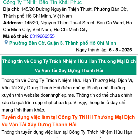
Công Ty TNHH Bảo Tín Khải Phúc
Địa chỉ:
145/20 Đường Nguyễn Thiện Thuật, Phường Bàn Cờ,
Thành phố Hồ Chí Minh, Việt Nam
Address:
145/20, Nguyen Thien Thuat Street, Ban Co Ward, Ho
Chi Minh City, Viet Nam, Ho Chi Minh City
Mã số thuế:
0319666355
Phường Bàn Cờ
,
Quận 3
,
Thành phố Hồ Chí Minh
Ngày thành lập:
6
-
8
-
2026
Thông tin về Công Ty Trách Nhiệm Hữu Hạn Thương Mại Dịch
Vụ Vận Tải Xây Dựng Thanh Hải
Thông tin về Công Ty Trách Nhiệm Hữu Hạn Thương Mại Dịch Vụ
Vận Tải Xây Dựng Thanh Hải được chúng tôi cập nhật thường
xuyên trên website doanhnghiep.me. Thông tin có thể chưa chính
xác do quá trình cập nhật chưa kịp. Vì vậy, thông tin ở đây chỉ
mang tính tham khảo.
Tuyển dụng việc làm tại Công Ty TNHH Thương Mại Dịch
Vụ Vận Tải Xây Dựng Thanh Hải
Thông tin tuyển dụng việc làm tại Công Ty Trách Nhiệm Hữu Hạn