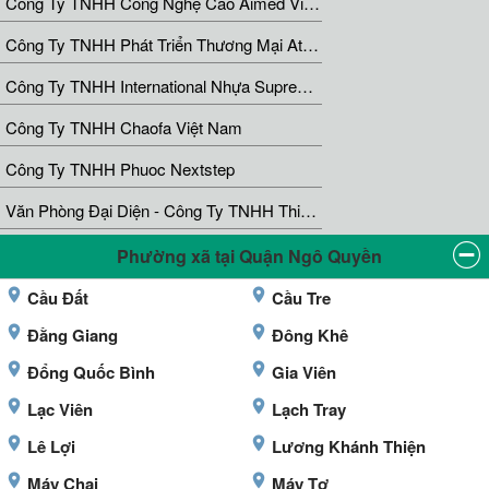
Công Ty TNHH Công Nghệ Cao Aimed Việt Nam
Công Ty TNHH Phát Triển Thương Mại Atgroup
Công Ty TNHH International Nhựa Supreme Việt Nam
Công Ty TNHH Chaofa Việt Nam
Công Ty TNHH Phuoc Nextstep
Văn Phòng Đại Diện - Công Ty TNHH Thiết Kế Xây Dựng & Xuất Nhập Khẩu Quảng Đạt Đông Dương
Phường xã tại Quận Ngô Quyền
Cầu Đất
Cầu Tre
Đằng Giang
Đông Khê
Đổng Quốc Bình
Gia Viên
Lạc Viên
Lạch Tray
Lê Lợi
Lương Khánh Thiện
Máy Chai
Máy Tơ