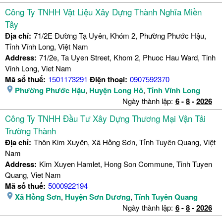
Công Ty TNHH Vật Liệu Xây Dựng Thành Nghĩa Miền
Tây
Địa chỉ:
71/2E Đường Tạ Uyên, Khóm 2, Phường Phước Hậu,
Tỉnh Vĩnh Long, Việt Nam
Address:
71/2e, Ta Uyen Street, Khom 2, Phuoc Hau Ward, Tinh
Vinh Long, Viet Nam
Mã số thuế:
1501173291
Điện thoại:
0907592370
Phường Phước Hậu
,
Huyện Long Hồ
,
Tỉnh Vĩnh Long
Ngày thành lập:
6
-
8
-
2026
Công Ty TNHH Đầu Tư Xây Dựng Thương Mại Vận Tải
Trường Thành
Địa chỉ:
Thôn Kim Xuyên, Xã Hồng Sơn, Tỉnh Tuyên Quang, Việt
Nam
Address:
Kim Xuyen Hamlet, Hong Son Commune, Tinh Tuyen
Quang, Viet Nam
Mã số thuế:
5000922194
Xã Hồng Sơn
,
Huyện Sơn Dương
,
Tỉnh Tuyên Quang
Ngày thành lập:
6
-
8
-
2026