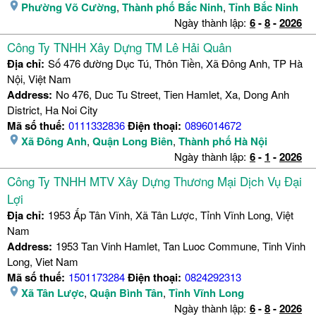
Phường Võ Cường
,
Thành phố Bắc Ninh
,
Tỉnh Bắc Ninh
Ngày thành lập:
6
-
8
-
2026
Công Ty TNHH Xây Dựng TM Lê Hải Quân
Địa chỉ:
Số 476 đường Dục Tú, Thôn Tiền, Xã Đông Anh, TP Hà
Nội, Việt Nam
Address:
No 476, Duc Tu Street, Tien Hamlet, Xa, Dong Anh
District, Ha Noi City
Mã số thuế:
0111332836
Điện thoại:
0896014672
Xã Đông Anh
,
Quận Long Biên
,
Thành phố Hà Nội
Ngày thành lập:
6
-
1
-
2026
Công Ty TNHH MTV Xây Dựng Thương Mại Dịch Vụ Đại
Lợi
Địa chỉ:
1953 Ấp Tân Vĩnh, Xã Tân Lược, Tỉnh Vĩnh Long, Việt
Nam
Address:
1953 Tan Vinh Hamlet, Tan Luoc Commune, Tinh Vinh
Long, Viet Nam
Mã số thuế:
1501173284
Điện thoại:
0824292313
Xã Tân Lược
,
Quận Bình Tân
,
Tỉnh Vĩnh Long
Ngày thành lập:
6
-
8
-
2026