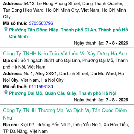
Address:
54/13, Le Hong Phong Street, Dong Thanh Quarter,
Tan Dong Hiep Ward, Ho Chi Minh City, Viet Nam, Ho Chi Minh
City
Mã số thuế:
3703503796
Phường Tân Đông Hiệp
,
Thành phố Dĩ An
,
Thành phố Hồ
Chí Minh
Ngày thành lập:
7
-
8
-
2026
Công Ty TNHH Kiến Trúc Vật Liệu Và Xây Dựng Hà Anh
Địa chỉ:
Số 1 ngách 28/21 phố Đại Linh, Phường Đại Mỗ, Thành
phố Hà Nội, Việt Nam
Address:
No 1, Alley 28/21, Dai Linh Street, Dai Mo Ward, Ha
Noi City, Viet Nam, Ha Noi City
Mã số thuế:
0111596130
Phường Đại Mỗ
,
Quận Cầu Giấy
,
Thành phố Hà Nội
Ngày thành lập:
7
-
8
-
2026
Công Ty TNHH Thương Mại Và Dịch Vụ Tân Quốc Diễm
Như
Địa chỉ:
Kiệt 02 - đường Yến Nê 2 , thôn Yến Nê 1, Xã Hòa Tiến,
TP Đà Nẵng, Việt Nam