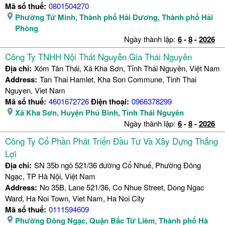
Mã số thuế:
0801504270
Phường Tứ Minh
,
Thành phố Hải Dương
,
Thành phố Hải
Phòng
Ngày thành lập:
6
-
8
-
2026
Công Ty TNHH Nội Thất Nguyễn Gia Thái Nguyên
Địa chỉ:
Xóm Tân Thái, Xã Kha Sơn, Tỉnh Thái Nguyên, Việt Nam
Address:
Tan Thai Hamlet, Kha Son Commune, Tinh Thai
Nguyen, Viet Nam
Mã số thuế:
4601672726
Điện thoại:
0966378299
Xã Kha Sơn
,
Huyện Phú Bình
,
Tỉnh Thái Nguyên
Ngày thành lập:
6
-
8
-
2026
Công Ty Cổ Phần Phát Triển Đầu Tư Và Xây Dựng Thắng
Lợi
Địa chỉ:
SN 35b ngõ 521/36 đường Cổ Nhuế, Phường Đông
Ngạc, TP Hà Nội, Việt Nam
Address:
No 35B, Lane 521/36, Co Nhue Street, Dong Ngac
Ward, Ha Noi Town, Viet Nam, Ha Noi City
Mã số thuế:
0111594609
Phường Đông Ngạc
,
Quận Bắc Từ Liêm
,
Thành phố Hà