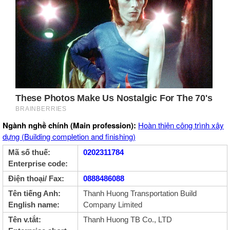
Ngành nghề chính (Main profession):
Hoàn thiện công trình xây
dựng (Building completion and finishing)
Mã số thuế:
0202311784
Enterprise code:
Điện thoại/ Fax:
0888486088
Tên tiếng Anh:
Thanh Huong Transportation Build
English name:
Company Limited
Tên v.tắt:
Thanh Huong TB Co., LTD