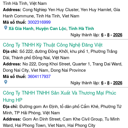
Tỉnh Hà Tĩnh, Việt Nam
Address:
Cong Nghiep Yen Huy Cluster, Yen Huy Hamlet, Gia
Hanh Commune, Tinh Ha Tinh, Viet Nam
Mã số thuế:
3002316999
Xã Gia Hanh
,
Huyện Can Lộc
,
Tỉnh Hà Tĩnh
Ngày thành lập:
6
-
8
-
2026
Công Ty TNHH Kỹ Thuật Công Nghệ Đăng Việt
Địa chỉ:
Số 222, đường Đồng Khởi, khu phố 1, Phường Trảng
Dài, Thành phố Đồng Nai, Việt Nam
Address:
No 222, Dong Khoi Street, Quarter 1, Trang Dai Ward,
Dong Nai City, Viet Nam, Dong Nai Province
Mã số thuế:
3604117937
Ngày thành lập:
6
-
8
-
2026
Công Ty TNHH TNHH Sản Xuất Và Thương Mại Phúc
Hưng HP
Địa chỉ:
Đường gom An Định, tổ dân phố Cẩm Khê, Phường Tứ
Minh, TP Hải Phòng, Việt Nam
Address:
Gom An Dinh Street, Cam Khe Civil Group, Tu Minh
Ward, Hai Phong Town, Viet Nam, Hai Phong City