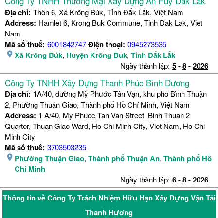
Công Ty TNHH Thương Mại Xây Dựng An Huy Đắk Lắk
Địa chỉ:
Thôn 6, Xã Krông Búk, Tỉnh Đắk Lắk, Việt Nam
Address:
Hamlet 6, Krong Buk Commune, Tinh Dak Lak, Viet
Nam
Mã số thuế:
6001842747
Điện thoại:
0945273535
Xã Krông Búk
,
Huyện Krông Buk
,
Tỉnh Đắk Lắk
Ngày thành lập:
5
-
8
-
2026
Công Ty TNHH Xây Dựng Thanh Phúc Bình Dương
Địa chỉ:
1A/40, đường Mỹ Phước Tân Vạn, khu phố Bình Thuận
2, Phường Thuận Giao, Thành phố Hồ Chí Minh, Việt Nam
Address:
1 A/40, My Phuoc Tan Van Street, Binh Thuan 2
Quarter, Thuan Giao Ward, Ho Chi Minh City, Viet Nam, Ho Chi
Minh City
Mã số thuế:
3703503235
Phường Thuận Giao
,
Thành phố Thuận An
,
Thành phố Hồ
Chí Minh
Ngày thành lập:
6
-
8
-
2026
Thông tin về Công Ty Trách Nhiệm Hữu Hạn Xây Dựng Vận Tải
Thanh Hương