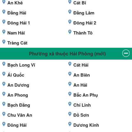
An Khê
Cát Bi
Đằng Hải
Đằng Lâm
Đông Hải 1
Đông Hải 2
Nam Hải
Thành Tô
Tràng Cát
Phường xã thuộc Hải Phòng (mới)
Bạch Long Vĩ
Cát Hải
Ái Quốc
An Biên
An Dương
An Hải
An Phong
Bắc An Phụ
Bạch Đằng
Chí Linh
Chu Văn An
Đồ Sơn
Đông Hải
Dương Kinh