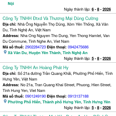
Nội
Ngày thành lập:
6
-
8
-
2026
Công Ty TNHH Đtxd Và Thương Mại Dũng Cường
Địa chỉ:
Nhà Ông Nguyễn Thọ Dũng, Xóm Yên Thống, Xã Vân
Du, Tỉnh Nghệ An, Việt Nam
Address:
Nha Ong Nguyen Tho Dung, Yen Thong Hamlet, Van
Du Commune, Tinh Nghe An, Viet Nam
Mã số thuế:
2902284723
Điện thoại:
0942475686
Xã Vân Du
,
Huyện Yên Thành
,
Tỉnh Nghệ An
Ngày thành lập:
5
-
8
-
2026
Công Ty TNHH An Hoàng Phát Hy
Địa chỉ:
Số 21a đường Trần Quang Khải, Phường Phố Hiến, Tỉnh
Hưng Yên, Việt Nam
Address:
No 21a, Tran Quang Khai Street, Phuong, Hien Street,
Tinh Hung Yen, Viet Nam
Mã số thuế:
0901249190
Điện thoại:
0913137188
Phường Phố Hiến
,
Thành phố Hưng Yên
,
Tỉnh Hưng Yên
Ngày thành lập:
5
-
8
-
2026