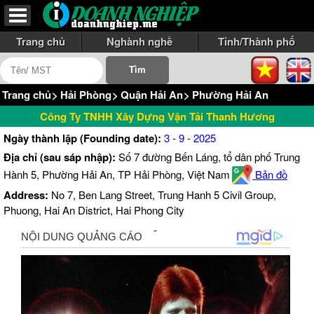
Trang chủ
Nghành nghề
Tỉnh/Thành phố
Trang chủ
>
Hải Phòng
>
Quận Hải An
>
Phường Hải An
Công Ty TNHH Xây Dựng Vận Tải Thanh Hương
Ngày thành lập (Founding date):
3
-
9
-
2025
Địa chỉ (sau sáp nhập):
Số 7 đường Bến Láng, tổ dân phố Trung
Hành 5, Phường Hải An, TP Hải Phòng, Việt Nam
Bản đồ
Address:
No 7, Ben Lang Street, Trung Hanh 5 Civil Group,
Phuong, Hai An District, Hai Phong City