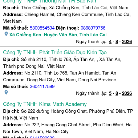
Công Ty TNHH Thương Mại TH Bảo Nam
Địa chỉ:
Thôn Chiềng, Xã Chiềng Ken, Tỉnh Lào Cai, Việt Nam
Address:
Chieng Hamlet, Chieng Ken Commune, Tinh Lao Cai,
Viet Nam
Mã số thuế:
5300854594
Điện thoại:
0868979756
Xã Chiềng Ken
,
Huyện Văn Bàn
,
Tỉnh Lào Cai
Ngày thành lập:
4
-
8
-
2026
Công Ty TNHH Phát Triển Giáo Dục Kiến Tạo
Địa chỉ:
Số nhà 2110, Tỉnh lộ 768, Ấp Tân An, , Xã Tân An,
Thành phố Đồng Nai, Việt Nam
Address:
No 2110, Tinh Lo 768, Tan An Hamlet, Tan An
Commune, Dong Nai City, Viet Nam, Dong Nai Province
Mã số thuế:
3604117599
Ngày thành lập:
5
-
8
-
2026
Công Ty TNHH Kims Math Academy
Địa chỉ:
Số 222 đường Hoàng Công Chất, Phường Phú Diễn, TP
Hà Nội, Việt Nam
Address:
No 222, Hoang Cong Chat Street, Phu Dien Ward, Ha
Noi Town, Viet Nam, Ha Noi City
0111592633