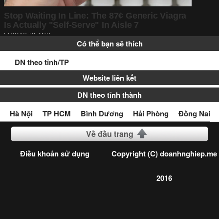
Có thể bạn sẽ thích
DN theo tỉnh/TP
Website liên kết
DN theo tỉnh thành
Hà Nội
TP HCM
Bình Dương
Hải Phòng
Đồng Nai
Về đầu trang
Điều khoản sử dụng
Copyright (C) doanhnghiep.me
2016