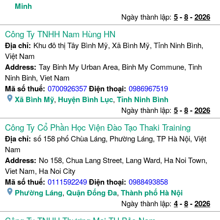
Minh
Ngày thành lập:
5
-
8
-
2026
Công Ty TNHH Nam Hùng HN
Địa chỉ:
Khu đô thị Tây Bình Mỹ, Xã Bình Mỹ, Tỉnh Ninh Bình,
Việt Nam
Address:
Tay Binh My Urban Area, Binh My Commune, Tinh
Ninh Binh, Viet Nam
Mã số thuế:
0700926357
Điện thoại:
0986967519
Xã Bình Mỹ
,
Huyện Bình Lục
,
Tỉnh Ninh Bình
Ngày thành lập:
5
-
8
-
2026
Công Ty Cổ Phần Học Viện Đào Tạo Thaki Training
Địa chỉ:
số 158 phố Chùa Láng, Phường Láng, TP Hà Nội, Việt
Nam
Address:
No 158, Chua Lang Street, Lang Ward, Ha Noi Town,
Viet Nam, Ha Noi City
Mã số thuế:
0111592249
Điện thoại:
0988493858
Phường Láng
,
Quận Đống Đa
,
Thành phố Hà Nội
Ngày thành lập:
4
-
8
-
2026