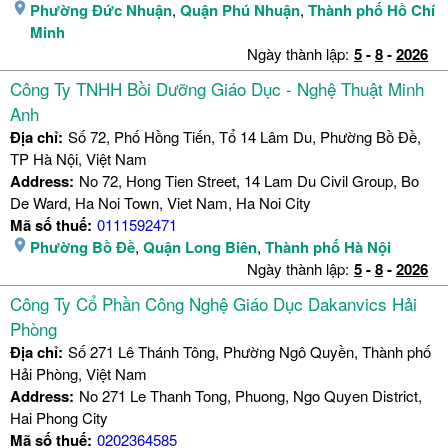
Phường Đức Nhuận
,
Quận Phú Nhuận
,
Thành phố Hồ Chí
Minh
Ngày thành lập:
5
-
8
-
2026
Công Ty TNHH Bồi Dưỡng Giáo Dục - Nghệ Thuật Minh
Anh
Địa chỉ:
Số 72, Phố Hồng Tiến, Tổ 14 Lâm Du, Phường Bồ Đề,
TP Hà Nội, Việt Nam
Address:
No 72, Hong Tien Street, 14 Lam Du Civil Group, Bo
De Ward, Ha Noi Town, Viet Nam, Ha Noi City
Mã số thuế:
0111592471
Phường Bồ Đề
,
Quận Long Biên
,
Thành phố Hà Nội
Ngày thành lập:
5
-
8
-
2026
Công Ty Cổ Phần Công Nghệ Giáo Dục Dakanvics Hải
Phòng
Địa chỉ:
Số 271 Lê Thánh Tông, Phường Ngô Quyền, Thành phố
Hải Phòng, Việt Nam
Address:
No 271 Le Thanh Tong, Phuong, Ngo Quyen District,
Hai Phong City
Mã số thuế:
0202364585