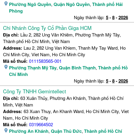
Phường Ngô Quyền
,
Quận Ngô Quyền
,
Thành phố Hải
Phòng
Ngày thành lập:
5
-
8
-
2026
Chi Nhánh Công Ty Cổ Phần Giga HCM
Địa chỉ:
Lầu 2, 282 Ung Văn Khiêm, Phường Thạnh Mỹ Tây,
Thành phố Hồ Chí Minh, Việt Nam
Address:
Lau 2, 282 Ung Van Khiem, Thanh My Tay Ward, Ho
Chi Minh City, Viet Nam, Ho Chi Minh City
Mã số thuế:
0111583565-001
Phường Thạnh Mỹ Tây
,
Quận Bình Thạnh
,
Thành phố Hồ
Chí Minh
Ngày thành lập:
5
-
8
-
2026
Công Ty TNHH Gemintellect
Địa chỉ:
63 Xuân Thủy, Phường An Khánh, Thành phố Hồ Chí
Minh, Việt Nam
Address:
63 Xuan Thuy, An Khanh Ward, Ho Chi Minh City, Viet
Nam, Ho Chi Minh City
Mã số thuế:
0319664502
Phường An Khánh
,
Quận Thủ Đức
,
Thành phố Hồ Chí