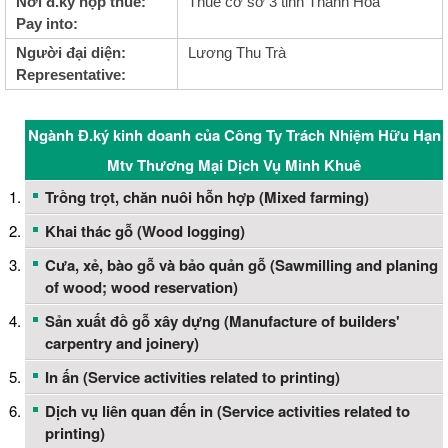
Nơi đ.ký nộp thuế:
Thuế cơ sở 3 tỉnh Thanh Hóa
Pay into:
Người đại diện:
Lương Thu Trà
Representative:
Ngành Đ.ký kinh doanh của Công Ty Trách Nhiệm Hữu Hạn
Mtv Thương Mại Dịch Vụ Minh Khuê
Trồng trọt, chăn nuôi hỗn hợp (Mixed farming)
Khai thác gỗ (Wood logging)
Cưa, xẻ, bào gỗ và bảo quản gỗ (Sawmilling and planing
of wood; wood reservation)
Sản xuất đồ gỗ xây dựng (Manufacture of builders'
carpentry and joinery)
In ấn (Service activities related to printing)
Dịch vụ liên quan đến in (Service activities related to
printing)