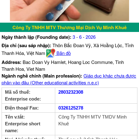
Công Ty TNHH MTV Thương Mại Dịch Vụ Minh Khuê
Ngày thành lập (Founding date):
3
-
6
-
2026
Địa chỉ (sau sáp nhập):
Thôn Bắc Đoan Vỹ, Xã Hoằng Lộc, Tỉnh
Thanh Hóa, Việt Nam
Bản đồ
Address:
Bac Doan Vy Hamlet, Hoang Loc Commune, Tinh
Thanh Hoa, Viet Nam
Ngành nghề chính (Main profession):
Giáo dục khác chưa được
phân vào đâu (Other educational activities n.e.c)
Mã số thuế:
2803232308
Enterprise code:
Điện thoại/ Fax:
0326125278
Tên v.tắt:
Công Ty TNHH MTV TMDV Minh
Enterprise short
Khuê
name: