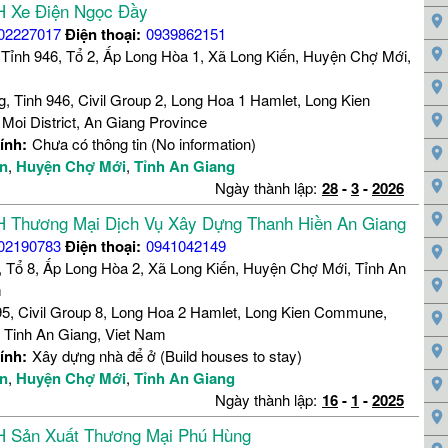
 Xe Điện Ngọc Đầy
02227017
Điện thoại:
0939862151
Tỉnh 946, Tổ 2, Ấp Long Hòa 1, Xã Long Kiến, Huyện Chợ Mới,
, Tinh 946, Civil Group 2, Long Hoa 1 Hamlet, Long Kien
oi District, An Giang Province
ính:
Chưa có thông tin (No information)
ến
,
Huyện Chợ Mới
,
Tỉnh An Giang
Ngày thành lập:
28
-
3
-
2026
 Thương Mại Dịch Vụ Xây Dựng Thanh Hiền An Giang
02190783
Điện thoại:
0941042149
, Tổ 8, Ấp Long Hòa 2, Xã Long Kiến, Huyện Chợ Mới, Tỉnh An
m
5, Civil Group 8, Long Hoa 2 Hamlet, Long Kien Commune,
 Tinh An Giang, Viet Nam
ính:
Xây dựng nhà để ở (Build houses to stay)
ến
,
Huyện Chợ Mới
,
Tỉnh An Giang
Ngày thành lập:
16
-
1
-
2025
 Sản Xuất Thương Mại Phú Hùng