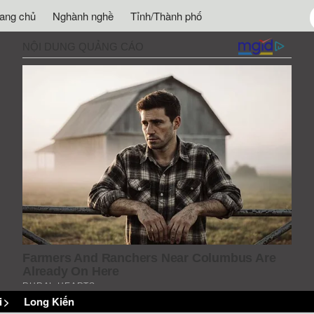
rang chủ
Nghành nghề
Tỉnh/Thành phố
i
>
Long Kiến