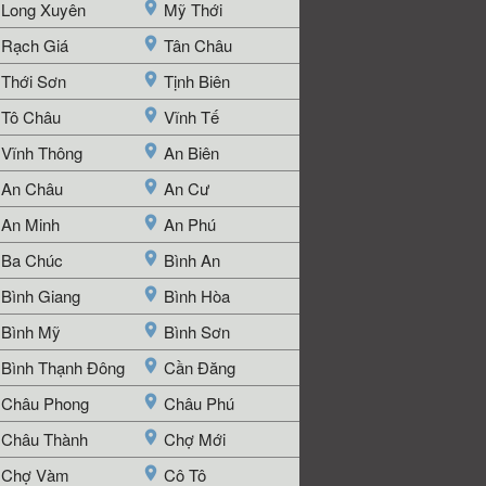
Long Xuyên
Mỹ Thới
Rạch Giá
Tân Châu
Thới Sơn
Tịnh Biên
Tô Châu
Vĩnh Tế
Vĩnh Thông
An Biên
An Châu
An Cư
An Minh
An Phú
Ba Chúc
Bình An
Bình Giang
Bình Hòa
Bình Mỹ
Bình Sơn
Bình Thạnh Đông
Cần Đăng
Châu Phong
Châu Phú
Châu Thành
Chợ Mới
Chợ Vàm
Cô Tô