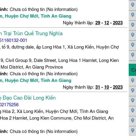
ính:
Chưa có thông tin (No information)
ến
,
Huyện Chợ Mới
,
Tỉnh An Giang
Ngày thành lập:
29
-
12
-
2023
 Trại Trùn Quế Trung Nghĩa
51160132-001
, tổ 9, đường dale, ấp Long Hòa 1, Xã Long Kiến, Huyện Chợ
9, Civil Group 9, Dale Street, Long Hoa 1 Hamlet, Long Kien
oi District, An Giang Province
C
ính:
Chưa có thông tin (No information)
ến
,
Huyện Chợ Mới
,
Tỉnh An Giang
Ngày thành lập:
31
-
10
-
2023
ọ Đạo Cao Đài Long Kiến
02175256
g Hòa 2, Xã Long Kiến, Huyện Chợ Mới, Tỉnh An Giang
Hoa 2 Hamlet, Long Kien Commune, Cho Moi District, An
ính:
Chưa có thông tin (No information)