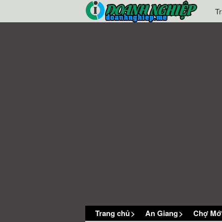
T
Trang chủ
>
An Giang
>
Chợ Mớ