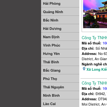
Hải Phòng
Quảng Ninh
Bắc Ninh
Hải Dương
Nam Định
Công Ty TNHH
Mã số thuế:
16
Vĩnh Phúc
Địa chỉ:
Số Nhà
Hưng Yên
Address:
No 63
District, An Gia
Thái Bình
Ngành nghề ch
Xã Long Ki
Bắc Giang
Phú Thọ
Công Ty TNHH
Thái Nguyên
Mã số thuế:
16
Địa chỉ:
Đt942,
Ninh Bình
Address:
DT942
Lào Cai
Moi District, An