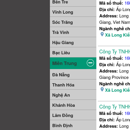
Bến Tre
Mã số thuế:
16
Địa chỉ:
Ấp Lo
Vĩnh Long
Address:
Long 
Sóc Trăng
Giang, Viet Na
Ngành nghề ch
Trà Vinh
Xã Long Ki
Hậu Giang
Công Ty TNH
Bạc Liêu
Mã số thuế:
16
Miền Trung
Địa chỉ:
Ấp Lon
Address:
Long 
Đà Nẵng
Giang Province
Ngành nghề ch
Thanh Hóa
Xã Long Ki
Nghệ An
Khánh Hòa
Công Ty TNH
Mã số thuế:
16
Lâm Đồng
Địa chỉ:
Ấp Lo
Bình Định
Address:
Long 