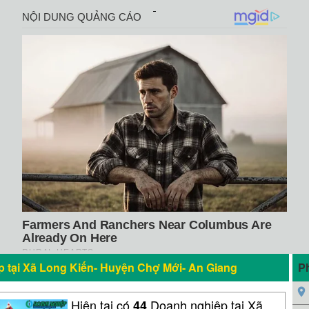
 tại Xã Long Kiến- Huyện Chợ Mới- An Giang
P
Hiện tại có
Doanh nghiệp tại Xã
44