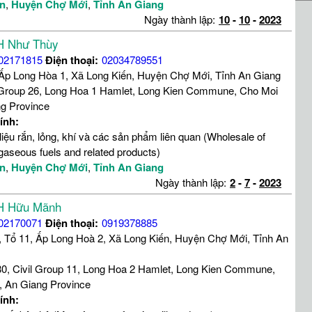
ến
,
Huyện Chợ Mới
,
Tỉnh An Giang
Ngày thành lập:
10
-
10
-
2023
H Như Thùy
02171815
Điện thoại:
02034789551
 Ấp Long Hòa 1, Xã Long Kiến, Huyện Chợ Mới, Tỉnh An Giang
 Group 26, Long Hoa 1 Hamlet, Long Kien Commune, Cho Moi
ng Province
ính:
iệu rắn, lỏng, khí và các sản phẩm liên quan (Wholesale of
d gaseous fuels and related products)
ến
,
Huyện Chợ Mới
,
Tỉnh An Giang
Ngày thành lập:
2
-
7
-
2023
H Hữu Mãnh
02170071
Điện thoại:
0919378885
, Tổ 11, Ấp Long Hoà 2, Xã Long Kiến, Huyện Chợ Mới, Tỉnh An
0, Civil Group 11, Long Hoa 2 Hamlet, Long Kien Commune,
t, An Giang Province
ính: