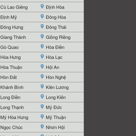
Cù Lao Giêng
Định Hòa
Định Mỹ
Đông Hòa
Đông Hưng
Đông Thái
Giang Thành
Giồng Riềng
Gò Quao
Hòa Điền
Hòa Hưng
Hòa Lạc
Hòa Thuận
Hội An
Hòn Đất
Hòn Nghệ
Khánh Bình
Kiên Lương
Long Điền
Long Kiến
Long Thạnh
Mỹ Đức
Mỹ Hòa Hưng
Mỹ Thuận
Ngọc Chúc
Nhơn Hội