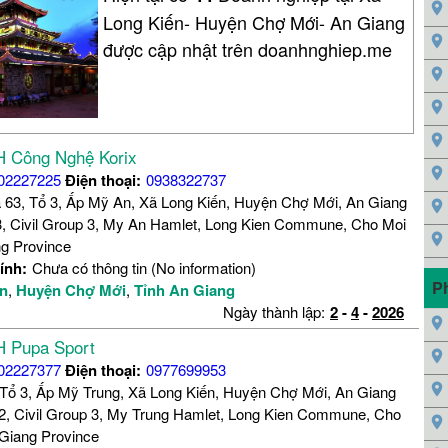
Long Kiến- Huyện Chợ Mới- An Giang
được cập nhật trên doanhnghiep.me
 Công Nghệ Korix
02227225
Điện thoại:
0938322737
 63, Tổ 3, Ấp Mỹ An, Xã Long Kiến, Huyện Chợ Mới, An Giang
, Civil Group 3, My An Hamlet, Long Kien Commune, Cho Moi
ng Province
ính:
Chưa có thông tin (No information)
P
ến
,
Huyện Chợ Mới
,
Tỉnh An Giang
Ngày thành lập:
2
-
4
-
2026
 Pupa Sport
02227377
Điện thoại:
0977699953
 Tổ 3, Ấp Mỹ Trung, Xã Long Kiến, Huyện Chợ Mới, An Giang
, Civil Group 3, My Trung Hamlet, Long Kien Commune, Cho
 Giang Province