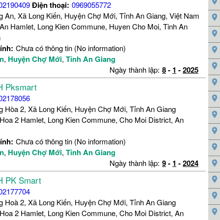
02190409
Điện thoại:
0969055772
ng An, Xã Long Kiến, Huyện Chợ Mới, Tỉnh An Giang, Việt Nam
An Hamlet, Long Kien Commune, Huyen Cho Moi, Tinh An
m
ính:
Chưa có thông tin (No information)
ến
,
Huyện Chợ Mới
,
Tỉnh An Giang
Ngày thành lập:
8
-
1
-
2025
H Pksmart
02178056
g Hòa 2, Xã Long Kiến, Huyện Chợ Mới, Tỉnh An Giang
Hoa 2 Hamlet, Long Kien Commune, Cho Moi District, An
ính:
Chưa có thông tin (No information)
ến
,
Huyện Chợ Mới
,
Tỉnh An Giang
Ngày thành lập:
9
-
1
-
2024
H PK Smart
02177704
ng Hoà 2, Xã Long Kiến, Huyện Chợ Mới, Tỉnh An Giang
Hoa 2 Hamlet, Long Kien Commune, Cho Moi District, An