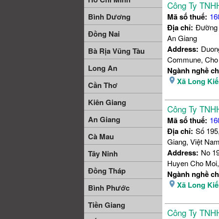
Công Ty TNHH
Bình Dương
Mã số thuế:
16
Địa chỉ:
Đường 
Đồng Nai
An Giang
Address:
Duong
Bà Rịa Vũng Tàu
Commune, Cho M
Long An
Ngành nghề ch
Xã Long Ki
Cần Thơ
Kiên Giang
Công Ty TNHH
An Giang
Mã số thuế:
16
Địa chỉ:
Số 195
Cà Mau
Giang, Việt Na
Address:
No 19
Tây Ninh
Huyen Cho Moi,
Đồng Tháp
Ngành nghề ch
Xã Long Ki
Bình Phước
Tiền Giang
Công Ty TNHH