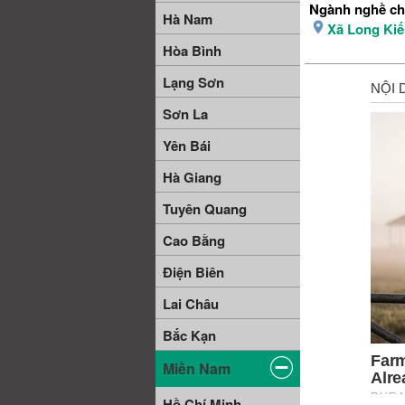
Ngành nghề ch
Hà Nam
Xã Long Ki
Hòa Bình
Lạng Sơn
Sơn La
Yên Bái
Hà Giang
Tuyên Quang
Cao Bằng
Điện Biên
Lai Châu
Bắc Kạn
Miền Nam
Hồ Chí Minh