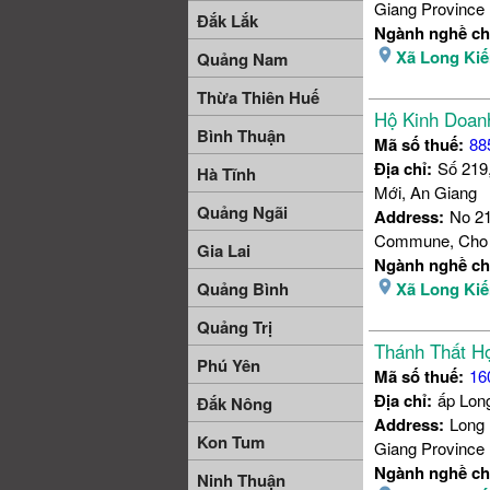
Giang Province
Đắk Lắk
Ngành nghề ch
Xã Long Ki
Quảng Nam
Thừa Thiên Huế
Hộ Kinh Doanh
Bình Thuận
Mã số thuế:
88
Địa chỉ:
Số 219
Hà Tĩnh
Mới, An Giang
Quảng Ngãi
Address:
No 21
Commune, Cho M
Gia Lai
Ngành nghề ch
Quảng Bình
Xã Long Ki
Quảng Trị
Thánh Thất H
Phú Yên
Mã số thuế:
16
Địa chỉ:
ấp Lon
Đắk Nông
Address:
Long 
Kon Tum
Giang Province
Ngành nghề ch
Ninh Thuận