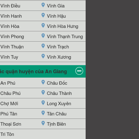
Vĩnh Điều
Vĩnh Gia
Vĩnh Hanh
Vĩnh Hậu
Vĩnh Hòa
Vĩnh Hòa Hưng
Vĩnh Phong
Vĩnh Thạnh Trung
Vĩnh Thuận
Vĩnh Trạch
Vĩnh Tuy
Vĩnh Xương
ác quận huyện của An Giang
An Phú
Châu Đốc
Châu Phú
Châu Thành
Chợ Mới
Long Xuyên
Phú Tân
Tân Châu
Thoại Sơn
Tịnh Biên
Tri Tôn