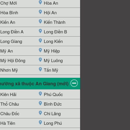
Chợ Mới
Hòa An
Hòa Bình
Hội An
Kiến An
Kiến Thành
Long Điền A
Long Điền B
Long Giang
Long Kiến
Mỹ An
Mỹ Hiệp
Mỹ Hội Đông
Mỹ Luông
Nhơn Mỹ
Tấn Mỹ
hường xã thuộc An Giang (mới)
Kiên Hải
Phú Quốc
Thổ Châu
Bình Đức
Châu Đốc
Chi Lăng
Hà Tiên
Long Phú