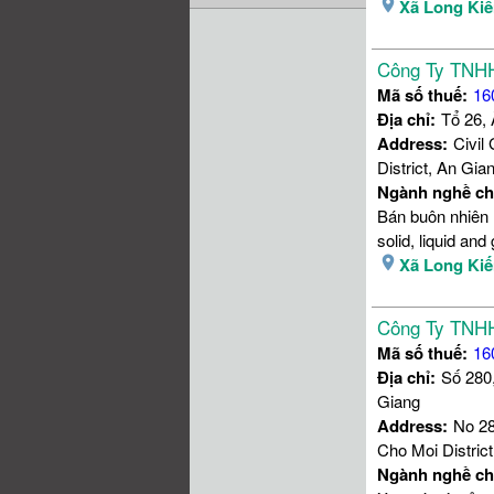
Xã Long Ki
Công Ty TNH
Mã số thuế:
16
Địa chỉ:
Tổ 26,
Address:
Civil
District, An Gia
Ngành nghề ch
Bán buôn nhiên l
solid, liquid an
Xã Long Ki
Công Ty TNH
Mã số thuế:
16
Địa chỉ:
Số 280
Giang
Address:
No 28
Cho Moi Distric
Ngành nghề ch