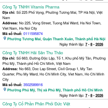
Công Ty TNHH Vitamis Pharma
Địa chỉ:
Số 225 Phố Vọng, Phường Tương Mai, TP Hà Nội, Việt
Nam
Address:
No 225, Vong Street, Tuong Mai Ward, Ha Noi Town,
Viet Nam, Ha Noi City
Mã số thuế:
0111595874
Phường Tương Mai
,
Quận Thanh Xuân
,
Thành phố Hà Nội
Ngày thành lập:
7
-
8
-
2026
Công Ty TNHH Hải Sản Thu Thảo
Địa chỉ:
Số 663, Đường Độc Lập, Tổ 1, Khu phố Mỹ Tân, Phường
Phú Mỹ, Thành phố Hồ Chí Minh, Việt Nam
Address:
No 663, Doc Lap Street, Civil Group 1, My Tan
Quarter, Phu My Ward, Ho Chi Minh City, Viet Nam, Ho Chi Minh
City
Mã số thuế:
3502589916
Phường Phú Mỹ
,
Thị xã Phú Mỹ
,
Thành phố Hồ Chí Minh
Ngày thành lập:
7
-
8
-
2026
Công Ty Cổ Phần Phân Phối Đức Việt