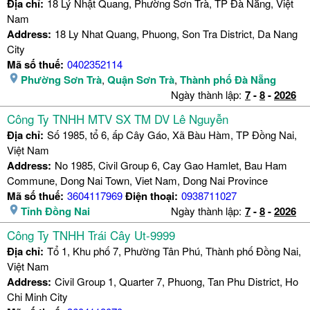
Địa chỉ:
18 Lý Nhật Quang, Phường Sơn Trà, TP Đà Nẵng, Việt
Nam
Address:
18 Ly Nhat Quang, Phuong, Son Tra District, Da Nang
City
Mã số thuế:
0402352114
Phường Sơn Trà
,
Quận Sơn Trà
,
Thành phố Đà Nẵng
Ngày thành lập:
7
-
8
-
2026
Công Ty TNHH MTV SX TM DV Lê Nguyễn
Địa chỉ:
Số 1985, tổ 6, ấp Cây Gáo, Xã Bàu Hàm, TP Đồng Nai,
Việt Nam
Address:
No 1985, Civil Group 6, Cay Gao Hamlet, Bau Ham
Commune, Dong Nai Town, Viet Nam, Dong Nai Province
Mã số thuế:
3604117969
Điện thoại:
0938711027
Tỉnh Đồng Nai
Ngày thành lập:
7
-
8
-
2026
Công Ty TNHH Trái Cây Ut-9999
Địa chỉ:
Tổ 1, Khu phố 7, Phường Tân Phú, Thành phố Đồng Nai,
Việt Nam
Address:
Civil Group 1, Quarter 7, Phuong, Tan Phu District, Ho
Chi Minh City