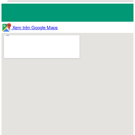
Bản đồ vị trí Công Ty TNHH Xuất Nhập Khẩu Trái Cây Quốc
Đạt
Xem trên Google Maps