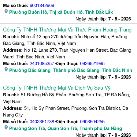
Mã số thuế:
6001842909
Phường Buôn Hồ
,
Thị xã Buôn Hồ
,
Tỉnh Đắk Lắk
Ngày thành lập:
7
-
8
-
2026
Công Ty TNHH Thương Mại Và Thực Phẩm Hoàng Trang
Địa chỉ:
Nhà số 12 ngõ 270 đường Trần Nguyên Hãn, Phường
Bắc Giang, Tỉnh Bắc Ninh, Việt Nam
Address:
No 12, Lane 270, Tran Nguyen Han Street, Bac Giang
Ward, Tinh Bac Ninh, Viet Nam
Mã số thuế:
2401085357
Điện thoại:
0926521995
Phường Bắc Giang
,
Thành phố Bắc Giang
,
Tỉnh Bắc Ninh
Ngày thành lập:
7
-
8
-
2026
Công Ty TNHH Thương Mại Và Dịch Vụ Sáu Vỹ
Địa chỉ:
51 Đường Hồ Sỹ Phấn, Phường Sơn Trà, TP Đà Nẵng,
Việt Nam
Address:
51, Ho Sy Phan Street, Phuong, Son Tra District, Da
Nang City
Mã số thuế:
0402351738
Điện thoại:
0903504255
Phường Sơn Trà
,
Quận Sơn Trà
,
Thành phố Đà Nẵng
Ngày thành lập:
7
-
8
-
2026