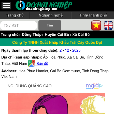
Trang chủ
Nghành nghề
Tỉnh/Thành phố
Trang chủ
>
Đồng Tháp
>
Huyện Cái Bè
>
Xã Cái Bè
Công Ty TNHH Xuất Nhập Khẩu Trái Cây Quốc Đạt
Ngày thành lập (Founding date):
2
-
12
-
2025
Địa chỉ (sau sáp nhập):
Ấp Hòa Phúc, Xã Cái Bè, Tỉnh Đồng
Tháp, Việt Nam
Bản đồ
Address:
Hoa Phuc Hamlet, Cai Be Commune, Tinh Dong Thap,
Viet Nam