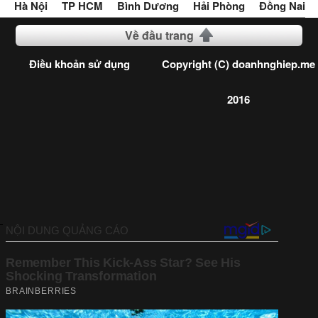
Hà Nội
TP HCM
Bình Dương
Hải Phòng
Đồng Nai
Về đầu trang
Điều khoản sử dụng
Copyright (C) doanhnghiep.me
2016