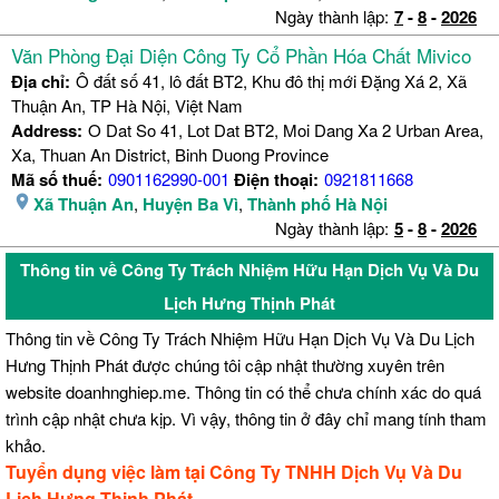
Ngày thành lập:
7
-
8
-
2026
Văn Phòng Đại Diện Công Ty Cổ Phần Hóa Chất Mivico
Địa chỉ:
Ô đất số 41, lô đất BT2, Khu đô thị mới Đặng Xá 2, Xã
Thuận An, TP Hà Nội, Việt Nam
Address:
O Dat So 41, Lot Dat BT2, Moi Dang Xa 2 Urban Area,
Xa, Thuan An District, Binh Duong Province
Mã số thuế:
0901162990-001
Điện thoại:
0921811668
Xã Thuận An
,
Huyện Ba Vì
,
Thành phố Hà Nội
Ngày thành lập:
5
-
8
-
2026
Thông tin về Công Ty Trách Nhiệm Hữu Hạn Dịch Vụ Và Du
Lịch Hưng Thịnh Phát
Thông tin về Công Ty Trách Nhiệm Hữu Hạn Dịch Vụ Và Du Lịch
Hưng Thịnh Phát được chúng tôi cập nhật thường xuyên trên
website doanhnghiep.me. Thông tin có thể chưa chính xác do quá
trình cập nhật chưa kịp. Vì vậy, thông tin ở đây chỉ mang tính tham
khảo.
Tuyển dụng việc làm tại Công Ty TNHH Dịch Vụ Và Du
Lịch Hưng Thịnh Phát