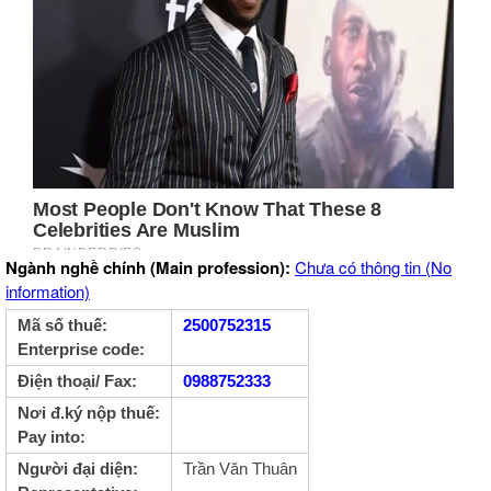
Ngành nghề chính (Main profession):
Chưa có thông tin (No
information)
Mã số thuế:
2500752315
Enterprise code:
Điện thoại/ Fax:
0988752333
Nơi đ.ký nộp thuế:
Pay into:
Người đại diện:
Trần Văn Thuân