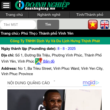
Trang chủ
Nghành nghề
Tỉnh/Thành phố
Trang chủ
>
Phú Thọ
>
Thành phố Vĩnh Yên
Công Ty TNHH Dịch Vụ Và Du Lịch Hưng Thịnh Phát
Ngày thành lập (Founding date):
8
-
8
-
2025
Địa chỉ:
Số 1, Đường Bà Triệu, Phường Vĩnh Phúc, Thành Phố
Vĩnh Yên, Vĩnh Phúc
Bản đồ
Address:
No 1, Ba Trieu Street, Vinh Phuc Ward, Vinh Yen City,
Vinh Phuc Province