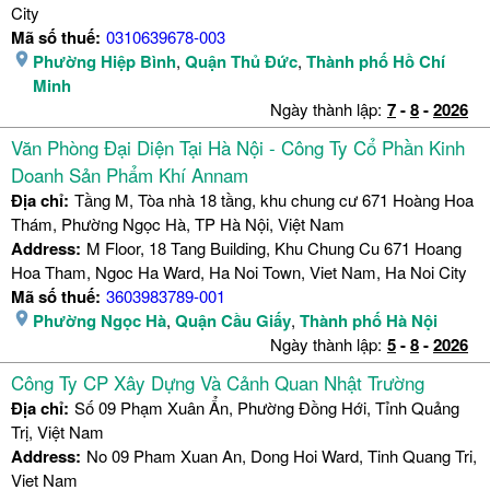
City
Mã số thuế:
0310639678-003
Phường Hiệp Bình
,
Quận Thủ Đức
,
Thành phố Hồ Chí
Minh
Ngày thành lập:
7
-
8
-
2026
Văn Phòng Đại Diện Tại Hà Nội - Công Ty Cổ Phần Kinh
Doanh Sản Phẩm Khí Annam
Địa chỉ:
Tầng M, Tòa nhà 18 tầng, khu chung cư 671 Hoàng Hoa
Thám, Phường Ngọc Hà, TP Hà Nội, Việt Nam
Address:
M Floor, 18 Tang Building, Khu Chung Cu 671 Hoang
Hoa Tham, Ngoc Ha Ward, Ha Noi Town, Viet Nam, Ha Noi City
Mã số thuế:
3603983789-001
Phường Ngọc Hà
,
Quận Cầu Giấy
,
Thành phố Hà Nội
Ngày thành lập:
5
-
8
-
2026
Công Ty CP Xây Dựng Và Cảnh Quan Nhật Trường
Địa chỉ:
Số 09 Phạm Xuân Ẩn, Phường Đồng Hới, Tỉnh Quảng
Trị, Việt Nam
Address:
No 09 Pham Xuan An, Dong Hoi Ward, Tinh Quang Tri,
Viet Nam