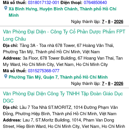
Mã số thuế:
0318017132-001
Điện thoại:
0764850640
Xã Bình Hưng
,
Huyện Bình Chánh
,
Thành phố Hồ Chí
Minh
Ngày thành lập:
7
-
8
-
2026
Văn Phòng Đại Diện - Công Ty Cổ Phần Dược Phẩm FPT
Long Châu
Địa chỉ:
Tầng 3A - Tòa nhà 678 Tower, 67 Hoàng Văn Thái,
Phường Tân Mỹ, Thành phố Hồ Chí Minh, Việt Nam
Address:
3a Floor, 678 Tower Building, 67 Hoang Van Thai, Tan
My Ward, Ho Chi Minh City, Viet Nam, Ho Chi Minh City
Mã số thuế:
0315275368-077
Phường Tân Mỹ
,
Quận 7
,
Thành phố Hồ Chí Minh
Ngày thành lập:
7
-
8
-
2026
Văn Phòng Đại Diện Công Ty TNHH Tập Đoàn Giáo Dục
DGC
Địa chỉ:
Lầu 7 Tòa Nhà ST.MORITZ, 1014 Đường Phạm Văn
Đồng, Phường Hiệp Bình, Thành phố Hồ Chí Minh, Việt Nam
Address:
Lau 7, ST.Moritz Building, 1014, Pham Van Dong
Street, Hiep Binh Ward, Ho Chi Minh City, Viet Nam, Ho Chi Minh