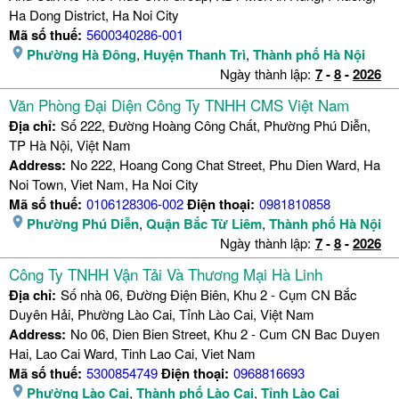
Ha Dong District, Ha Noi City
Mã số thuế:
5600340286-001
Phường Hà Đông
,
Huyện Thanh Trì
,
Thành phố Hà Nội
Ngày thành lập:
7
-
8
-
2026
Văn Phòng Đại Diện Công Ty TNHH CMS Việt Nam
Địa chỉ:
Số 222, Đường Hoàng Công Chất, Phường Phú Diễn,
TP Hà Nội, Việt Nam
Address:
No 222, Hoang Cong Chat Street, Phu Dien Ward, Ha
Noi Town, Viet Nam, Ha Noi City
Mã số thuế:
0106128306-002
Điện thoại:
0981810858
Phường Phú Diễn
,
Quận Bắc Từ Liêm
,
Thành phố Hà Nội
Ngày thành lập:
7
-
8
-
2026
Công Ty TNHH Vận Tải Và Thương Mại Hà Linh
Địa chỉ:
Số nhà 06, Đường Điện Biên, Khu 2 - Cụm CN Bắc
Duyên Hải, Phường Lào Cai, Tỉnh Lào Cai, Việt Nam
Address:
No 06, Dien Bien Street, Khu 2 - Cum CN Bac Duyen
Hai, Lao Cai Ward, Tinh Lao Cai, Viet Nam
Mã số thuế:
5300854749
Điện thoại:
0968816693
Phường Lào Cai
,
Thành phố Lào Cai
,
Tỉnh Lào Cai