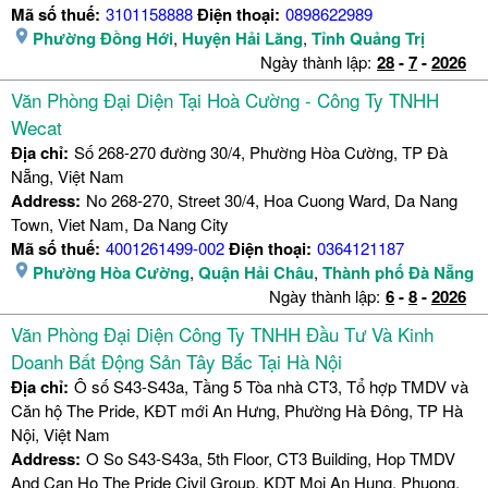
Mã số thuế:
3101158888
Điện thoại:
0898622989
Phường Đồng Hới
,
Huyện Hải Lăng
,
Tỉnh Quảng Trị
Ngày thành lập:
28
-
7
-
2026
Văn Phòng Đại Diện Tại Hoà Cường - Công Ty TNHH
Wecat
Địa chỉ:
Số 268-270 đường 30/4, Phường Hòa Cường, TP Đà
Nẵng, Việt Nam
Address:
No 268-270, Street 30/4, Hoa Cuong Ward, Da Nang
Town, Viet Nam, Da Nang City
Mã số thuế:
4001261499-002
Điện thoại:
0364121187
Phường Hòa Cường
,
Quận Hải Châu
,
Thành phố Đà Nẵng
Ngày thành lập:
6
-
8
-
2026
Văn Phòng Đại Diện Công Ty TNHH Đầu Tư Và Kinh
Doanh Bất Động Sản Tây Bắc Tại Hà Nội
Địa chỉ:
Ô số S43-S43a, Tầng 5 Tòa nhà CT3, Tổ hợp TMDV và
Căn hộ The Pride, KĐT mới An Hưng, Phường Hà Đông, TP Hà
Nội, Việt Nam
Address:
O So S43-S43a, 5th Floor, CT3 Building, Hop TMDV
And Can Ho The Pride Civil Group, KDT Moi An Hung, Phuong,